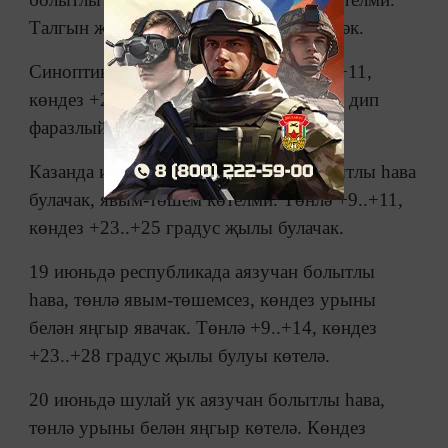
Талгын җил төньяк-көнбатыштан исәчәк.
Синоптиклар республикада төнлә +6..+11,
көндез +21..+26 градус җылы булачак, дип
фаразлый.
Казанда иртәгә шулай ук аязучан болытлы һава
булачак, явым-төшем көтелми. Төнлә +9..+11,
көндез +23..+25 градус җылы булачак.
19 июньдә республикада аязучан болытлы
һава, төнлә явым-төшемсез, көндез урыны
белән яңгыр явачак. Төнлә +9..+14, көндез
+23..+28 градус җылы булуы көтелә.
20 июньдә шулай ук аязучан болытлы һава,
төнлә урыны белән яңгыр көтелә. Көндез