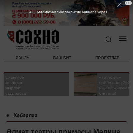
3
Автоматическое закрытие баннера через
ЯЗЫЛУ
БАШ БИТ
ПРОЕКТЛАР
Сишәмбе
«Үз телем»
кичләрен
бәйгесенең 2026
җырлап
нчы ел җиңүчелә
уздырабыз!
билгеле!
Хәбәрләр
Əлмәт театры примасы Мәдинә