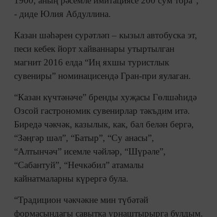
1900, аның рәсемле имитациясе 200 сум тора",
- диде Юлия Абдуллина.
Казан шәһәрен сурәтләп – кызыл автобуска эт,
песи кебек йорт хайваннары утыртылган
магнит 2016 елда “Иң яхшы туристлык
сувениры” номинацисендә Гран-при яулаган.
“Казан күчтәнәче” бренды хуҗасы Гөлшәһидә
Озсой гастрономик сувенирлар тәкъдим итә.
Биредә чәкчәк, казылык, как, бал белән бергә,
“Зәңгәр шәл”, “Батыр”, “Су анасы”,
“Алтынчәч” исемле чәйләр, “Шүрәле”,
“Сабантуй”, “Нечкәбил” атамалы
кайнатмаларны күрергә була.
“Традицион чәкчәкне мин түбәтәй
формасындагы савытка урнаштырырга булдым.