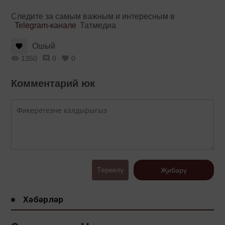
Следите за самым важным и интересным в
Telegram-канале
Татмедиа
Ошый
1350
0
0
Комментарий юк
Теркәлү
Җибәрү
Хәбәрләр