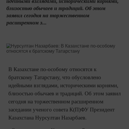
идейными взглядами, историческими корнями,
близостью обычаев и традиций. Об этом
заявил сегодня на торжественном
расширенном з...
В Казахстане по-особому относятся к
братскому Татарстану, что обусловлено
идейными взглядами, историческими корнями,
близостью обычаев и традиций. Об этом заявил
сегодня на торжественном расширенном
заседании ученого совета К(П)ФУ Президент
Казахстана Нурсултан Назарбаев.