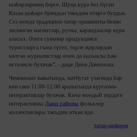
шәһәрләренең берсе. Шуңа күрә без бүген
Казан шәһәре брендын тәкъдим итәргә булдык.
Сез монда традицион татар орнаменты белән
эшләнгән магнитлар, ручка, карандашлар күрә
аласыз. Әлеге сувенир продукциясе
туристларга гына түгел, төрле җирләрдән
килгән журналистлар өчен дә кызыклы һәм
истәлекле булачак”, - диде Динә Дәминова.
Чемпионат вакытында, матбугат үзәгендә һәр
көн саен 11.00-12.00 аралыгында күргәзмә-
интерактивлар булачак. Кичә мондый төрдәге
интерактивны
Лаеш районы
фольклор
коллективлары тәкъдим иткән иде.
татар-информ