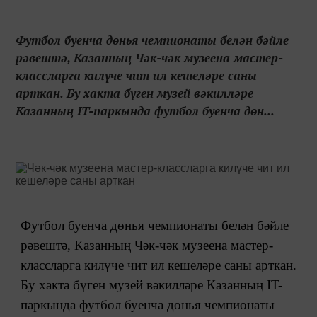
Футбол буенча дөнья чемпионаты белән бәйле
рәвештә, Казанның Чәк-чәк музеена мастер-
классларга килүче чит ил кешеләре саны
арткан. Бу хакта бүген музей вәкилләре
Казанның IT-паркында футбол буенча дөн...
Футбол буенча дөнья чемпионаты белән бәйле
рәвештә, Казанның Чәк-чәк музеена мастер-
классларга килүче чит ил кешеләре саны арткан.
Бу хакта бүген музей вәкилләре Казанның IT-
паркында футбол буенча дөнья чемпионаты