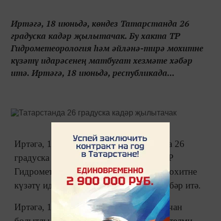
Иртәгә, 18 июньдә, көндез Татарстанда 26
градуска кадәр җылытачак. Бу хакта ТР
Гидрометеорология һәм әйләнә-тирә мохитне
күзәтү идарәсенең матбугат хезмәте хәбәр
итә. Иртәгә, 18 июньдә, республикада...
Иртәгә, 18 июньдә, көндез Татарстанда 26
градуска кадәр җылытачак. Бу хакта ТР
Гидрометеорология һәм әйләнә-тирә мохитне
күзәтү идарәсенең матбугат хезмәте хәбәр итә.
Иртәгә, 18 июньдә, республикада аязучан
болытлы һава булачак, явым-төшем көтелми.