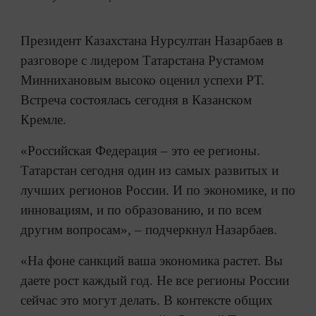
Президент Казахстана Нурсултан Назарбаев в
разговоре с лидером Татарстана Рустамом
Миннихановым высоко оценил успехи РТ.
Встреча состоялась сегодня в Казанском
Кремле.
«Российская Федерация – это ее регионы.
Татарстан сегодня один из самых развитых и
лучших регионов России. И по экономике, и по
инновациям, и по образованию, и по всем
другим вопросам», – подчеркнул Назарбаев.
«На фоне санкций ваша экономика растет. Вы
даете рост каждый год. Не все регионы России
сейчас это могут делать. В контексте общих