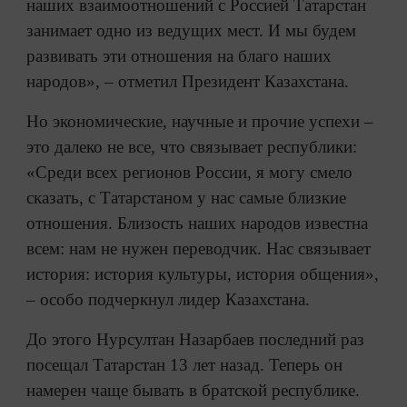
наших взаимоотношений с Россией Татарстан
занимает одно из ведущих мест. И мы будем
развивать эти отношения на благо наших
народов», – отметил Президент Казахстана.
Но экономические, научные и прочие успехи –
это далеко не все, что связывает республики:
«Среди всех регионов России, я могу смело
сказать, с Татарстаном у нас самые близкие
отношения. Близость наших народов известна
всем: нам не нужен переводчик. Нас связывает
история: история культуры, история общения»,
– особо подчеркнул лидер Казахстана.
До этого Нурсултан Назарбаев последний раз
посещал Татарстан 13 лет назад. Теперь он
намерен чаще бывать в братской республике.