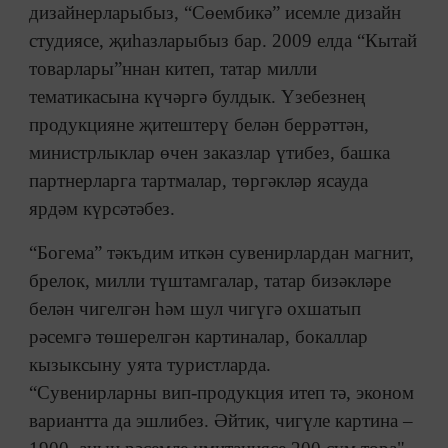
дизайнерларыбыз, “Сөембикә” исемле дизайн
студиясе, җиһазларыбыз бар. 2009 елда “Кытай
товарлары”ннан китеп, татар милли
тематикасына күчәргә булдык. Үзебезнең
продукцияне җитештерү белән беррәттән,
министрлыклар өчен заказлар үтибез, башка
партнерларга тартмалар, төргәкләр ясауда
ярдәм күрсәтәбез.
“Богема” тәкъдим иткән сувенирлардан магнит,
брелок, милли түштамгалар, татар бизәкләре
белән чигелгән һәм шул чигүгә охшатып
рәсемгә төшерелгән картиналар, бокаллар
кызыксыну уята туристларда.
“Сувенирларны вип-продукция итеп тә, эконом
вариантта да эшлибез. Әйтик, чигүле картина –