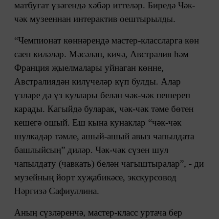
матбугат үзәгендә хәбәр иттеләр. Биредә Чәк-
чәк музееннан интерактив оештырылды.
“Чемпионат көннәрендә мастер-классларга көн
саен киләләр. Мәсәлән, кичә, Австралия һәм
Франция җыелмалары уйнаган көнне,
Австралиядән килүчеләр күп булды. Алар
үзләре дә үз куллары белән чәк-чәк пешереп
карады. Кагыйдә буларак, чәк-чәк тәме бөтен
кешегә ошый. Еш кына кунаклар “чәк-чәк
шулкадәр тәмле, ашый-ашый авыз чапылдата
башлыйсың” диләр. Чәк-чәк сүзен шул
чапылдату (чавкать) белән чагыштыралар”, - ди
музейның йорт хуҗабикәсе, экскурсовод
Нәргизә Сафиуллина.
Аның сүзләренчә, мастер-класс уртача бер