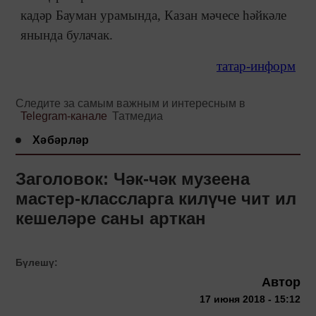
кадәр Бауман урамында, Казан мәчесе һәйкәле
янында булачак.
татар-информ
Следите за самым важным и интересным в
Telegram-канале
Татмедиа
Хәбәрләр
Заголовок: Чәк-чәк музеена
мастер-классларга килүче чит ил
кешеләре саны арткан
Бүлешү:
Автор
17 июня 2018 - 15:12