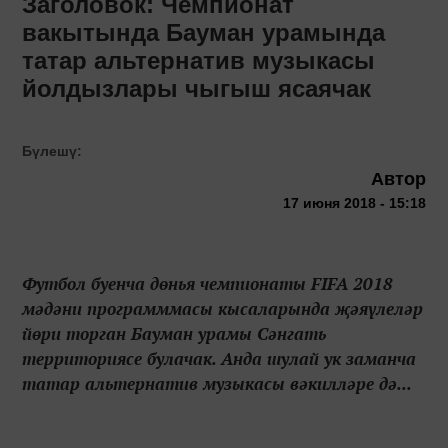
Заголовок: Чемпионат
вакытында Бауман урамында
татар альтернатив музыкасы
йолдызлары чыгыш ясаячак
Бүлешү:
Автор
17 июня 2018 - 15:18
Футбол буенча дөнья чемпионаты FIFA 2018
мәдәни программмасы кысаларында җәяүлеләр
йөри торган Бауман урамы Сәнгать
территориясе булачак. Анда шулай ук заманча
татар альтернатив музыкасы вәкилләре дә...