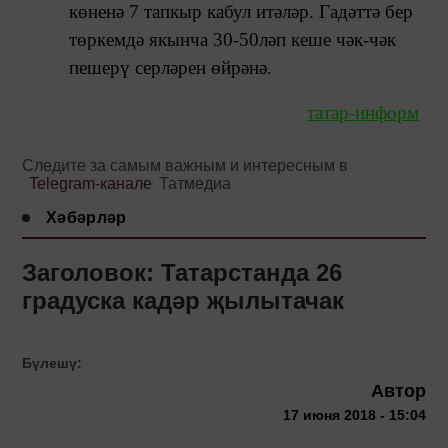
көненә 7 тапкыр кабул итәләр. Гадәттә бер
төркемдә якынча 30-50ләп кеше чәк-чәк
пешерү серләрен өйрәнә.
татар-информ
Следите за самым важным и интересным в
Telegram-канале
Татмедиа
Хәбәрләр
Заголовок: Татарстанда 26
градуска кадәр җылытачак
Бүлешү:
Автор
17 июня 2018 - 15:04