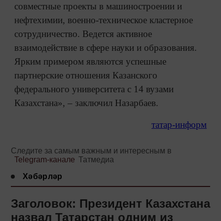
совместные проекты в машиностроении и
нефтехимии, военно-техническое кластерное
сотрудничество. Ведется активное
взаимодействие в сфере науки и образования.
Ярким примером являются успешные
партнерские отношения Казанского
федерального университета с 14 вузами
Казахстана», – заключил Назарбаев.
татар-информ
Следите за самым важным и интересным в
Telegram-канале
Татмедиа
Хәбәрләр
Заголовок: Президент Казахстана
назвал Татарстан одним из