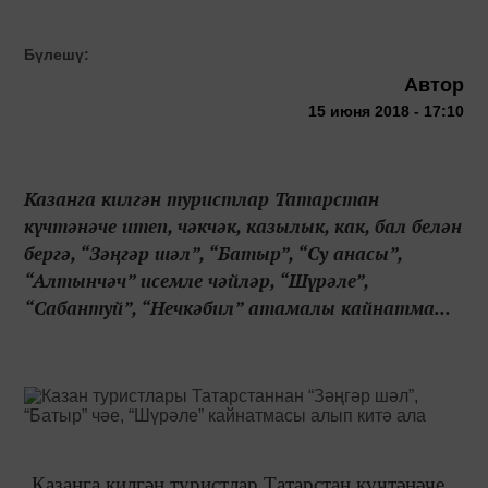
Бүлешү:
Автор
15 июня 2018 - 17:10
Казанга килгән туристлар Татарстан
күчтәнәче итеп, чәкчәк, казылык, как, бал белән
бергә, “Зәңгәр шәл”, “Батыр”, “Су анасы”,
“Алтынчәч” исемле чәйләр, “Шүрәле”,
“Сабантуй”, “Нечкәбил” атамалы кайнатма...
Казанга килгән туристлар Татарстан күчтәнәче