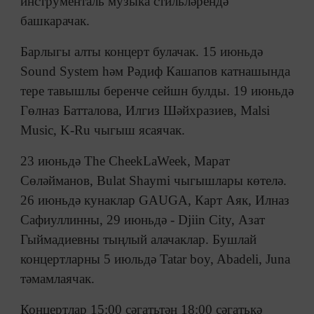
инструменталь музыка стильләрендә
башкарачак.
Барлыгы алты концерт булачак. 15 июньдә
Sound System һәм Рәдиф Кашапов катнашында
тере тавышлы беренче сейшн булды. 19 июньдә
Гөлназ Батталова, Илгиз Шәйхразиев, Malsi
Music, K-Ru чыгыш ясаячак.
23 июньдә The CheekLaWeek, Марат
Сөләйманов, Bulat Shaymi чыгышлары көтелә.
26 июньдә кунаклар GAUGA, Карт Аяк, Илназ
Сафиуллинны, 29 июньдә - Djiin City, Азат
Гыймадиевны тыңлый алачаклар. Бушлай
концертларны 5 июльдә Tatar boy, Abadeli, Juna
тәмамлаячак.
Концертлар 15:00 сәгатьтән 18:00 сәгатькә