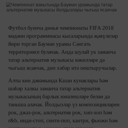
Футбол буенча дөнья чемпионаты FIFA 2018
мәдәни программмасы кысаларында җәяүлеләр
йөри торган Бауман урамы Сәнгать
территориясе булачак. Анда шулай ук заманча
татар альтернатив музыкасы вәкилләре дә
чыгыш ясаячак, дип хәбәр итә оештыручылар.
Алты көн дәвамында Казан кунаклары һәм
шәһәр халкы заманча татар альтернатив
музыкасының барлык юнәлешләре белән дә
таныша алачак. Йолдызлар үз композицияләрен
рок, джаз-рок, альтернатив рок, хип-хоп һәм
r&b, инди-стоп, синти-поп, кантри, фьюжн һәм