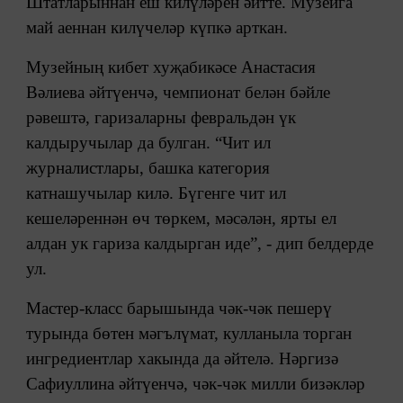
Штатларыннан еш килүләрен әйтте. Музейга
май аеннан килүчеләр күпкә арткан.
Музейның кибет хуҗабикәсе Анастасия
Вәлиева әйтүенчә, чемпионат белән бәйле
рәвештә, гаризаларны февральдән үк
калдыручылар да булган. “Чит ил
журналистлары, башка категория
катнашучылар килә. Бүгенге чит ил
кешеләреннән өч төркем, мәсәлән, ярты ел
алдан ук гариза калдырган иде”, - дип белдерде
ул.
Мастер-класс барышында чәк-чәк пешерү
турында бөтен мәгълүмат, кулланыла торган
ингредиентлар хакында да әйтелә. Нәргизә
Сафиуллина әйтүенчә, чәк-чәк милли бизәкләр