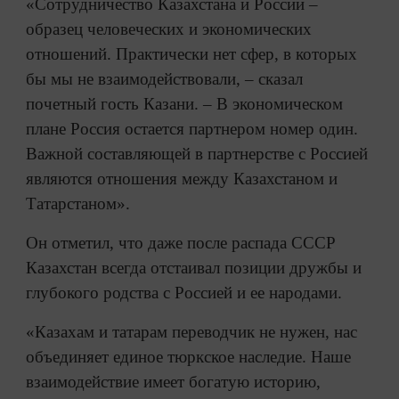
«Сотрудничество Казахстана и России –
образец человеческих и экономических
отношений. Практически нет сфер, в которых
бы мы не взаимодействовали, – сказал
почетный гость Казани. – В экономическом
плане Россия остается партнером номер один.
Важной составляющей в партнерстве с Россией
являются отношения между Казахстаном и
Татарстаном».
Он отметил, что даже после распада СССР
Казахстан всегда отстаивал позиции дружбы и
глубокого родства с Россией и ее народами.
«Казахам и татарам переводчик не нужен, нас
объединяет единое тюркское наследие. Наше
взаимодействие имеет богатую историю,