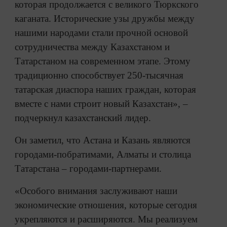
которая продолжается с великого Тюркского
каганата. Исторические узы дружбы между
нашими народами стали прочной основой
сотрудничества между Казахстаном и
Татарстаном на современном этапе. Этому
традиционно способствует 250-тысячная
татарская диаспора наших граждан, которая
вместе с нами строит новый Казахстан», –
подчеркнул казахстанский лидер.
Он заметил, что Астана и Казань являются
городами-побратимами, Алматы и столица
Татарстана – городами-партнерами.
«Особого внимания заслуживают наши
экономические отношения, которые сегодня
укрепляются и расширяются. Мы реализуем