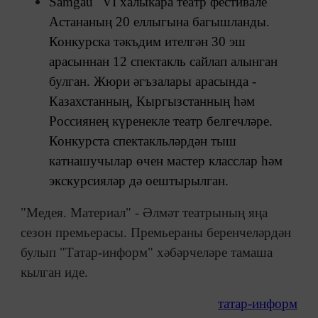
Samgau" VI халыкара театр фестивале
Астананың 20 еллыгына багышланды.
Конкурска тәкъдим ителгән 30 эш
арасыннан 12 спектакль сайлап алынган
булган. Жюри әгъзалары арасында -
Казахстанның, Кыргызстанның һәм
Россиянең күренекле театр белгечләре.
Конкурста спектакльләрдән тыш
катнашучылар өчен мастер класслар һәм
экскурсияләр дә оештырылган.
"Медея. Материал" - Əлмәт театрының яңа
сезон премьерасы. Премьераны беренчеләрдән
булып "Татар-информ" хәбәрчеләре тамаша
кылган иде.
татар-информ