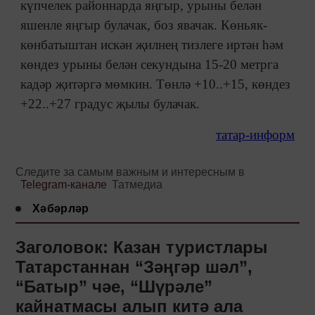
күпчелек районнарда яңгыр, урыны белән
яшенле яңгыр булачак, боз явачак. Көньяк-
көнбатыштан искән җилнең тизлеге иртән һәм
көндез урыны белән секундына 15-20 метрга
кадәр җитәргә мөмкин. Төнлә +10..+15, көндез
+22..+27 градус җылы булачак.
татар-информ
Следите за самым важным и интересным в
Telegram-канале
Татмедиа
Хәбәрләр
Заголовок: Казан туристлары
Татарстаннан “Зәңгәр шәл”,
“Батыр” чәе, “Шүрәле”
кайнатмасы алып китә ала