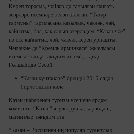
Күреп торасыз, чәйләр дә танылган сәнгать
әсәрләре исемнәре белән аталган. “Татар
гармуны” тартмасына казылык, чәкчәк, чәй,
кайнатма, бал, как салып әзерләдем. “Казан чәе”
нә исә кайнатма, чәй, чәкчәк кереп урнашты.
Чәкчәкне дә “Кремль ярминкәсе” җыелмасы
исеме астында тәкъдим иттем”, - диде
Гөлшаһидә Озсой.
“Казан күчтәнәче” бренды 2016 елдан
бирле эшләп килә.
Казан шәһәренең туризм үсешенә ярдәм
комитеты “Казан” язулы ручка, карандаш,
магнитлар тәкъдим итә.
“Казан – Россиянең иң популяр туристлык