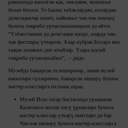
рәвешендә киселгән как, чикләвек, монпасье
белән бизәлә. Ул башка төбәкләрдән, илләрдән
делегацияләр килеп, кайвакыт чәк-чәк пешерү
буенча тәҗрибә уртаклашканнарын да әйтте.
“Үзбәкстаннан да делегация килде, аларда чәк-
чәк фестлары үткәрелә. Алар күбрәк Бохара яки
таҗик кәләвәсе дип атыйлар. Үзара шулай
тәҗрибә уртаклашабыз”, – диде.
Музейда бавырсак та пешерәләр, ләкин музей
вәкилләре сүзләренчә, бавырсак пешерү буенча
мастер-классларга ихтыяҗ азрак.
Музей Иске татар бистәсендә урнашкан.
Киләчәктә милли чигү үрнәкләре буенча
мастер-класслар үткәрү ниятләре дә бар.
Чәк-чәк пешерү буенча мастер-классларга