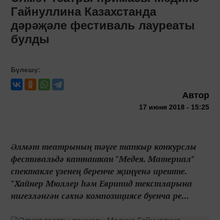
Гайнуллина Казахстанда
дәрәҗәле фестиваль лауреаты
булды
Бүлешү:
Автор
17 июня 2018 - 15:25
Əлмәт театрының тәүге тапкыр конкурслы
фестивальдә катнашкан "Медея. Материал"
спектакле үзенең беренче җиңүенә иреште.
"Хайнер Мюллер һәм Еврипид текстларына
нигезләнгән сәхнә композициясе буенча ре...