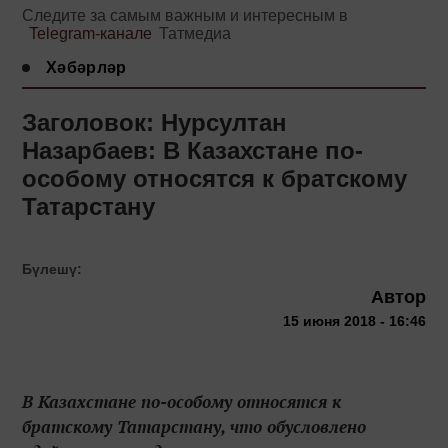
Следите за самым важным и интересным в
Telegram-канале
Татмедиа
Хәбәрләр
Заголовок: Нурсултан
Назарбаев: В Казахстане по-
особому относятся к братскому
Татарстану
Бүлешү:
Автор
15 июня 2018 - 16:46
В Казахстане по-особому относятся к
братскому Татарстану, что обусловлено