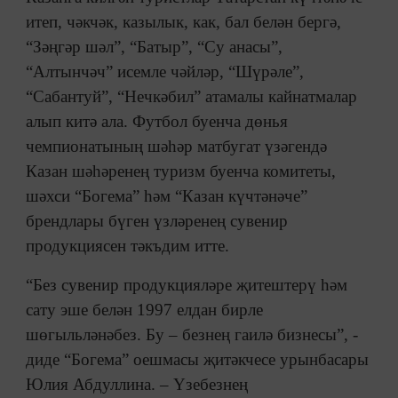
итеп, чәкчәк, казылык, как, бал белән бергә,
“Зәңгәр шәл”, “Батыр”, “Су анасы”,
“Алтынчәч” исемле чәйләр, “Шүрәле”,
“Сабантуй”, “Нечкәбил” атамалы кайнатмалар
алып китә ала. Футбол буенча дөнья
чемпионатының шәһәр матбугат үзәгендә
Казан шәһәренең туризм буенча комитеты,
шәхси “Богема” һәм “Казан күчтәнәче”
брендлары бүген үзләренең сувенир
продукциясен тәкъдим итте.
“Без сувенир продукцияләре җитештерү һәм
сату эше белән 1997 елдан бирле
шөгыльләнәбез. Бу – безнең гаилә бизнесы”, -
диде “Богема” оешмасы җитәкчесе урынбасары
Юлия Абдуллина. – Үзебезнең