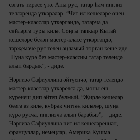
сәгать тирәсе үтә. Аны рус, татар һәм инглиз
телләрендә үткәрәләр. “Чит ил кешеләре өчен
мастер-класслар үткәргәндә, татарча да
сөйләргә туры килә. Соңгы тапкыр Кытай
кешеләре белән мастер-класс үткәргәндә,
тәрҗемәче рус телен аңламый торган кеше иде.
Шуңа күрә без мастер-классны татар телендә
алып бардык”, - диде.
Нәргизә Сафиуллина әйтүенчә, татар телендә
мастер-класслар үткәрелсә дә, моны еш
күренеш дип әйтеп булмый. “Җирле кешеләр
безгә аз килә, күбрәк читтән киләләр, шуңа
күрә русча, инглизчә алып барабыз”, – диде.
Нәргизә Сафиуллина чит ил кешеләреннән,
французлар, немецлар, Америка Кушма