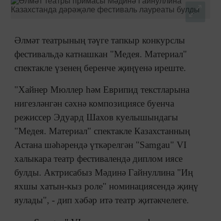
Əлмәт театрының тәүге тапкыр конкурслы
фестивальдә катнашкан "Медея. Материал"
спектакле үзенең беренче җиңүенә иреште.
"Хайнер Мюллер һәм Еврипид текстларына
нигезләнгән сәхнә композициясе буенча
режиссер Эдуард Шахов куелышындагы
"Медея. Материал" спектакле Казахстанның
Астана шәһәрендә үткәрелгән "Samgau" VI
халыкара театр фестивалендә диплом иясе
булды. Актрисабыз Мәдинә Гайнуллина "Иң
яхшы хатын-кыз роле" номинациясендә җиңү
яулады", - дип хәбәр итә театр җитәкчелеге.