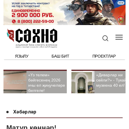
ЯЗЫЛУ
БАШ БИТ
ПРОЕКТЛАР
«Үз телем»
«Диварлар ни
бәйгесенең 2026
сөйли?» - Тукай
нчы ел җиңүчеләре
музеена 40 ел!
билгеле!
Хәбәрләр
Матур көннәр!