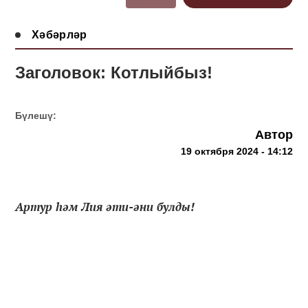
Хәбәрләр
Заголовок: Котлыйбыз!
Бүлешү:
Автор
19 октября 2024 - 14:12
Артур һәм Лия әти-әни булды!