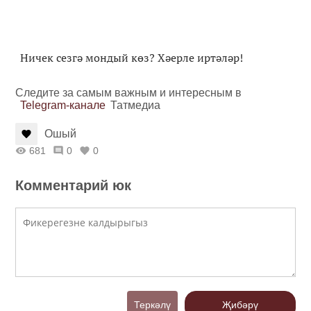
Ничек сезгә мондый көз? Хәерле иртәләр!
Следите за самым важным и интересным в
Telegram-канале
Татмедиа
Ошый
681
0
0
Комментарий юк
Теркәлү
Җибәрү