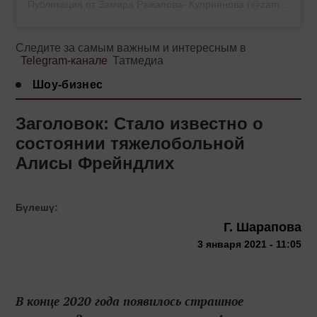
Публикация от Замира Ражапова- Куприянова (@zamira266)
Следите за самым важным и интересным в
Telegram-канале
Татмедиа
Шоу-бизнес
Заголовок: Стало известно о
состоянии тяжелобольной
Алисы Фрейндлих
Бүлешү:
Г. Шарапова
3 января 2021 - 11:05
В конце 2020 года появилось страшное