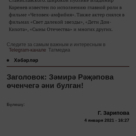
Коренев известен по исполнению главной роли в
фильме
«
Человек-амфибия
»
. Также актер снялся в
фильмах
«
Свет далекой звезды»,
«
Дети Дон-
Кихота»,
«Сыны
Отечества
»
и многих других.
Следите за самым важным и интересным в
Telegram-канале
Татмедиа
Хәбәрләр
Заголовок: Зәмирә Рәҗәпова
өченчегә әни булган!
Бүлешү:
Г. Зарипова
4 января 2021 - 16:27