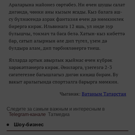
Араларына майонез сөртәбез. Ни өчен шушы салат
дигәндә, чөнки аны кызым ясады. Кыз балага аш-
су бүлмәсендә азрак фантазия өчен дә мөмкинлек
бирергә кирәк. Ильвинага 12 яшь, ул инде зур
булышчы, токмач та баса белә. Хатын-кыз кибеттә
бар, сатып алырмын әле дип түгел, үзем дә
булдыра алам, дип тәрбияләнергә тиеш.
Ялларда артык авырлык җыймас өчен күбрәк
хәрәкәтләнергә кирәк. Әниләргә, үзегезгә 2-3
сәгатегезне багышлагыз дигән киңәш бирәм. Бу
вакыт аралыгында спортзалга барырга мөмкин.
Чыганак:
Ватаным Татарстан
Следите за самым важным и интересным в
Telegram-канале
Татмедиа
Шоу-бизнес