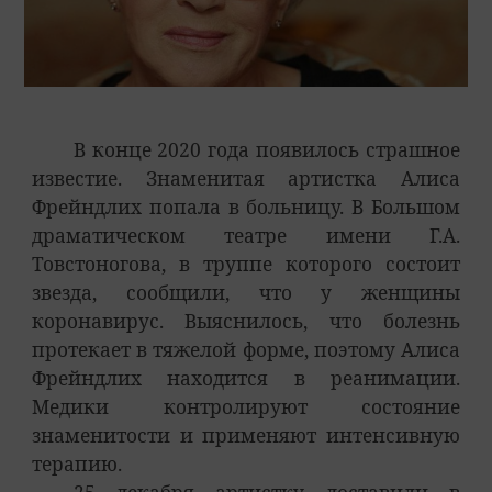
В конце 2020 года появилось страшное
известие. Знаменитая артистка Алиса
Фрейндлих попала в больницу. В Большом
драматическом театре имени Г.А.
Товстоногова, в труппе которого состоит
звезда, сообщили, что у женщины
коронавирус. Выяснилось, что болезнь
протекает в тяжелой форме, поэтому Алиса
Фрейндлих находится в реанимации.
Медики контролируют состояние
знаменитости и применяют интенсивную
терапию.