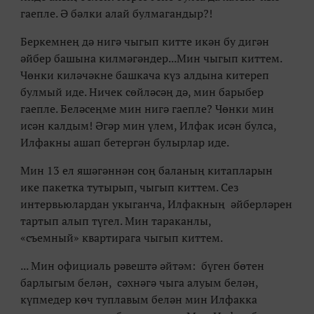
гаепле. Ә бәлки алай булмагандыр?!
Беркемнең дә нигә чыгып китте икән бу дигән
әйбер башына килмәгәндер...Мин чыгып киттем.
Чөнки киләчәкне башкача күз алдына китереп
булмый иде. Ничек сөйләсәң дә, мин барыбер
гаепле. Беләсеңме мин нигә гаепле? Чөнки мин
исән калдым! Әгәр мин үлем, Илфак исән булса,
Илфакны ашап бетергән булырлар иде.
Мин 13 ел яшәгәннән соң баланың китапларын
ике пакетка тутырып, чыгып киттем. Сез
интервьюлардан укыганча, Илфакның әйберләрен
тартып алып түгел. Мин тараканлы,
«
съемный
»
квартирага чыгып киттем.
... Мин официаль рәвештә әйтәм: бүген бөтен
барлыгым белән, сәхнәгә чыга алуым белән,
күпмедер көч туплавым белән мин Илфакка