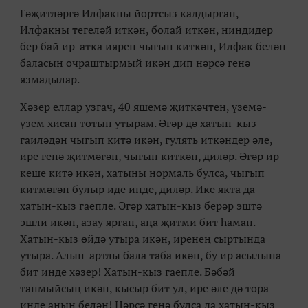
Гәҗитләргә Илфакны йортсыз калдырган,
Илфакны тегеләй иткән, болай иткән, ниндидер
бер бай ир-атка ияреп чыгып киткән, Илфак белән
баласын очраштырмый икән дип нәрсә генә
язмадылар.
Хәзер еллар узгач, 40 яшемә җиткәчтен, үземә-
үзем хисап тотып утырам. Әгәр дә хатын-кыз
гаиләдән чыгып китә икән, гулять иткәндер әле,
ире генә җитмәгән, чыгып киткән, диләр. Әгәр ир
кеше китә икән, хатыны нормаль булса, чыгып
китмәгән булыр иде инде, диләр. Ике якта да
хатын-кыз гаепле. Әгәр хатын-кыз берәр эштә
эшли икән, азау ярган, аңа җитми бит һаман.
Хатын-кыз өйдә утыра икән, иренең сыртында
утыра. Алын-артлы бала таба икән, бу ир асылына
бит инде хәзер! Хатын-кыз гаепле. Бәбәй
тапмыйсың икән, кысыр бит ул, ире әле дә тора
инде аның белән! Нәрсә генә булса да хатын-кыз