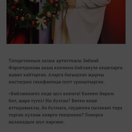
Татарстанның халык артисткасы Зәйнәб
Фәрхетдинова аның киеменә бәйләнүче кешеләргә
җавап кайтарган. Аларга багышлап җырчы
инстаграм сәхифәсендә пост урнаштырган.
«
Бәйләнмәгез инде шул киемгә! Киенеп йөрим
бит, шәрә түгел! Ни булган? Бөтен кеше
ялтыравыклы, йә булмаса, гәүдәсенә сыланып тора
торган күлмәк кияргә тиешмени? Гомергә
аңламадым шул нәрсәне.