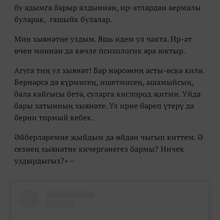
бу адымга барыр алдыннан, ир-атлардан аермалы
буларак, гашыйк булалар.
Мин хыянәтне уздым. Яшь идем ул чакта. Ир-ат
өчен моннан да көчле психологик яра юктыр.
Агуга тиң ул хыянәт! Бар нәрсәннң асты-өскә килә.
Бернәрсә дә күрмисең, ишетмисең, ашамыйсың,
бала кайгысы бетә, суларга кислород җитми. Уйда
бары хатынның хыянәте. Ул ирне бәреп үтерү дә
берни тормый кебек.
Әйберләремне җыйдым да өйдән чыгып киттем. Ә
сезнең хыянәтне кичергәнегез бармы? Ничек
уздырдыгыз?
»
–