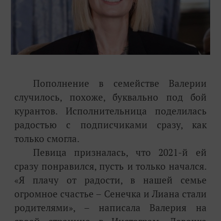
Пополнение в семействе Валерии
случилось, похоже, буквально под бой
курантов. Исполнительница поделилась
радостью с подписчиками сразу, как
только смогла.
Певица призналась, что 2021-й ей
сразу понравился, пусть и только начался.
«Я плачу от радости, в нашей семье
огромное счастье – Сенечка и Лиана стали
родителями», – написала Валерия на