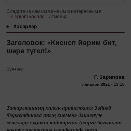
Следите за самым важным и интересным в
Telegram-канале
Татмедиа
Хәбәрләр
Заголовок: «Киенеп йөрим бит,
шәрә түгел!»
Бүлешү:
Г. Зарипова
5 января 2021 - 13:18
Татарстанның халык артисткасы Зәйнәб
Фәрхетдинова аның киеменә бәйләнүче
кешеләргә җавап кайтарган. Аларга багышлап
җырчы инстаграм сәхифәсендә пост