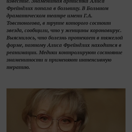
известие. Знаменитая артистка Алиса
Фрейндлих попала в больницу. В Большом
драматическом театре имени Г.А.
Товстоногова, в труппе которого состоит
звезда, сообщили, что у женщины коронавирус.
Выяснилось, что болезнь протекает в тяжелой
форме, поэтому Алиса Фрейндлих находится в
реанимации. Медики контролируют состояние
знаменитости и применяют интенсивную
терапию.