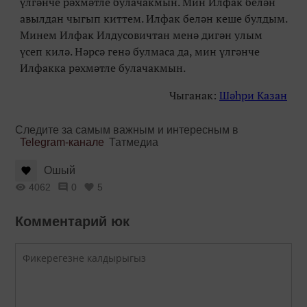
үлгәнче рәхмәтле булачакмын. Мин Илфак белән
авылдан чыгып киттем. Илфак белән кеше булдым.
Минем Илфак Илдусовичтан менә дигән улым
үсеп килә. Нәрсә генә булмаса да, мин үлгәнче
Илфакка рәхмәтле булачакмын.
Чыганак:
Шәһри Казан
Следите за самым важным и интересным в
Telegram-канале
Татмедиа
Ошый
4062
0
5
Комментарий юк