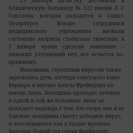
25 декабря артистку доставили в
Клиническую больницу № 122 имени Л. Г.
Соколова, которая находится в Санкт-
Петербурге. Вскоре сотрудники
медицинского учреждения назвали
состояние актрисы стабильно тяжелым. А
2 января врачи сделали заявление –
никаких улучшений нет, все остается по-
прежнему.
Напомним, страшным вирусом также
заразились дочь легенды советского кино
Варвара и внучка Алисы Фрейндлих по
имени Анна. Женщины проходят лечение
в одной и той же больнице. Анну не
покидает надежда о том, что скоро она и ее
близкие женщины смогут победить вирус,
и воссоединятся как в былые времена.
Впервые Новый год семья Фрейндлих