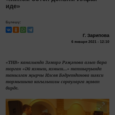
иде»
Бүлешү:
Г. Зарипова
6 января 2021 - 12:10
«ТНВ» каналында Зәмирә Рәҗәпова алып бара
торган «Әй язмыш, язмыш...» тапшыруында
танылган җырчы Илсөя Бәдретдинова шәхси
тормышына кагылышлы сорауларга җавап
бирде.