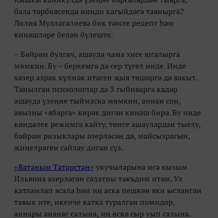
бала тәрбиясендә нинди кагыйдәгә таянырга?
Лилия Муллагалиева бик тәмле рецепт һәм
киңәшләре белән бүлеште.
– Бәйрәм булгач, ашауда чама хисе югалырга
мөмкин. Бу – беркемгә дә сер түгел инде. Инде
хәзер азрак күлмәк итәген җыя төшәргә дә вакыт.
Танылган психологлар да 3 гыйнварга кадәр
ашауда үзеңне тыймаска мөмкин, аннан соң,
авызны
«
ябарга
»
кирәк дигән киңәш бирә. Бу инде
көндәлек режимга кайту, төнге ашаулардан тыелу,
бәйрәм ризыклары әзерләсәң дә, майсызрагын,
җиңелрәген сайлау дигән сүз.
«
Ватаным Татарстан
»
укучыларына исә кызым
Ильвина әзерләгән салатны тәкъдим итәм. Ул
катламлап ясала һәм иң аска пешкән яки ысланган
тавык ите, икенче катка туралган помидор,
аннары ананас салына, иң өскә сыр уып салына.