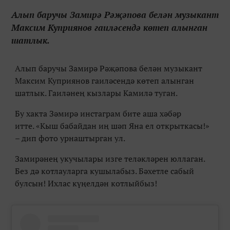
Алып баручы Замирә Рәҗәпова белән музыкант
Максим Куприянов гаиләсендә көтеп алынган
шатлык.
Алып баручы Замирә Рәҗәпова белән музыкант
Максим Куприянов гаиләсендә көтеп алынган
шатлык. Гаиләнең кызлары Камилә туган.
Бу хакта Зәмирә инстаграм бите аша хәбәр
итте.
«
Кыш бабайдан иң шәп Яна ел открыткасы!
»
– дип фото урнаштырган ул.
Замирәнең укучылары изге теләкләрен юллаган.
Без дә котлауларга кушылабыз. Бәхетле сабый
булсын! Ихлас күңелдән котлыйбыз!