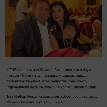
«
ТНВ
» к
аналында Зәмирә Рәҗәпова алып бара
торган
«
Әй язмыш, язмыш...
»
тапшыруында
танылган җырчы Илсөя Бәдретдинова шәхси
тормышына кагылышлы сорауларга җавап бирде.
Без Илфак белән ныклы мөнәсәбәтләргә кергәндә,
ул өеннән чыгып китеп,
«
Заман