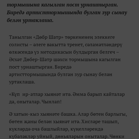
тормышына кагылган пост урнаштырган.
Биредә артисттормышында булган зур сынау
белән уртаклаша.
Танылган
«Дөбр Шатр» төркеменең элеккеге
солисты
–
әлеге вакытта тренет,
сәламәтләндерү
өлкәсендә үз методикасын булдырган белгеч –
Әсхәт Дөбер-Шатр шәхси тормышына кагылган
пост урнаштырган. Биредә
артисттормышында булган зур сынау белән
уртаклаша.
«
Күп ир-атлар хыянәт итә. Әмма барып кайталар
да, оныталар. Чынлап!
Ә хатын-кыз хыянәте башка. Алар бөтен барлыгы,
бөтен җаны белән хыянәт итә. Хисләре ташып,
күкләрдә оча башлыйлар, күңелләрендә
күбәләкләр уйный, дөньяларын оныталар. Чөнки