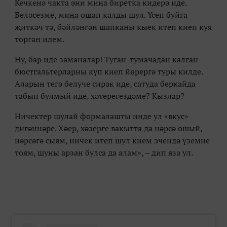
Кечкенә чакта әни миңа биретка кидерә иде.
Беләсезме, миңа ошап калды шул. Үсеп буйга
җиткәч тә, бәйләнгән шапканы кыек итеп киеп куя
торган идем.
Ну, бар иде заманалар! Туган-тумачадан калган
бюстгальтерларны күп киеп йөрергә туры килде.
Аларын тегә белүче сирәк иде, сатуда беркайда
табып булмый иде, хәтерегездәме? Кызлар?
Ничектер шулай формалашты инде ул «вкус»
дигәннәре. Хәер, хәзерге вакытта да нәрсә ошый,
нәрсәгә сыям, ничек итеп шул кием эчендә үземне
тоям, шуны арзан булса да алам
»,
– дип яза ул.