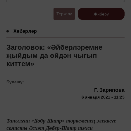
Теркәлү
Җибәрү
Хәбәрләр
Заголовок: «Әйберләремне
җыйдым да өйдән чыгып
киттем»
Бүлешү:
Г. Зарипова
6 января 2021 - 11:23
Танылган «Дөбр Шатр» төркеменең элеккеге
солисты Әсхәт Дөбер-Шатр шәхси