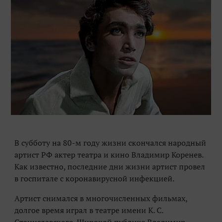
В субботу на 80-м году жизни скончался народный
артист РФ актер театра и кино Владимир Коренев.
Как известно, последние дни жизни артист провел
в госпитале с коронавирусной инфекцией.
Артист снимался в многочисленных фильмах,
долгое время играл в театре имени К. С.
Станиславского. Широкой публике Владимир