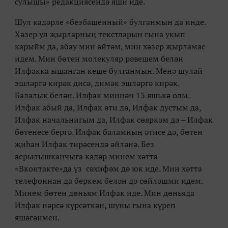
сулышы
»
редакциясендә яши иде.
Шул кадәрле
«б
езбашенный
»
булганмын да инде.
Хәзер ул җырларның текстларын гына укып
карыйм да, абау мин әйтәм, мин хәзер җырламас
идем. Мин бөтен молекуляр рәвешем белән
Илфакка ышанган кеше булганмын. Менә шулай
эшләргә кирәк дисә, димәк эшләргә кирәк.
Балалык белән. Илфак миннән 13 яшькә олы.
Илфак абый да, Илфак әти дә, Илфак дустым да,
Илфак начальнигым да, Илфак сөяркәм дә – Илфак
бөтенесе бергә. Илфак баламның әтисе дә, бөтен
җиһан Илфак тирәсендә әйләнә. Без
аерылышканчыга кадәр минем хәтта
«
Вконтакте
»
да үз сәхифәм дә юк иде. Мин хәтта
телефоннан да беркем белән дә сөйләшми идем.
Минем бөтен дөньям Илфак иде. Мин дөньяда
Илфак нәрсә күрсәткән, шуны гына күреп
яшәгәнмен.