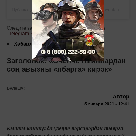
Публикация от ЗАЙНАБ ФАРХЕТДИНОВА (@zaynabfarhetdinova)
Следите за самым важным и интересным в
Telegram-канале
Татмедиа
Хәбәрләр
Заголовок: «Өченче гыйнвардан
соң авызны «ябарга» кирәк»
Бүлешү:
Автор
5 января 2021 - 12:41
Кышкы каникулда үзеңне нәрсәләрдән тыярга,
бала тәрбиясендә нинди кагыйдәгә таянырга?