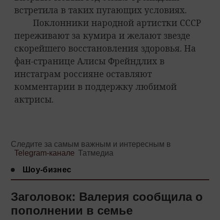
встретила в таких пугающих условиях.
Поклонники народной артистки СССР
переживают за кумира и желают звезде
скорейшего восстановления здоровья. На
фан-странице Алисы Фрейндлих в
инстаграм россияне оставляют
комментарии в поддержку любимой
актрисы.
Следите за самым важным и интересным в
Telegram-канале
Татмедиа
Шоу-бизнес
Заголовок: Валерия сообщила о
пополнении в семье