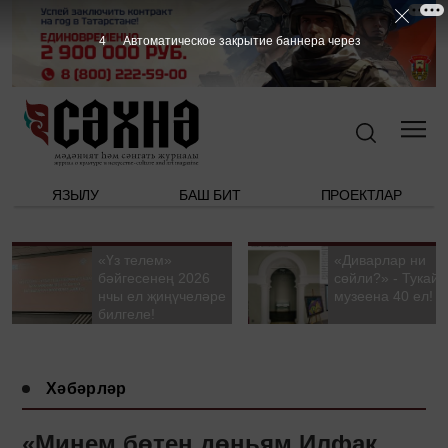
3
Автоматическое закрытие баннера через
ЯЗЫЛУ
БАШ БИТ
ПРОЕКТЛАР
«Үз телем»
«Диварлар ни
бәйгесенең 2026
сөйли?» - Тукай
нчы ел җиңүчеләре
музеена 40 ел!
билгеле!
Хәбәрләр
«Минем бөтен дөньям Илфак