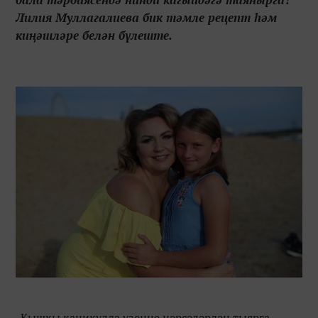
Лилия Муллагалиева бик тәмле рецепт һәм
киңәшләре белән бүлеште.
Кышкы каникулда үзеңне нәрсәләрдән тыярга,