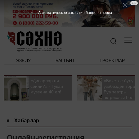
3
Автоматическое закрытие баннера через
ЯЗЫЛУ
БАШ БИТ
ПРОЕКТЛАР
«Диварлар ни
«Бәхетле булу
сөйли?» - Тукай
үзебездән тора».
музеена 40 ел!
Буа театры
актрисасы Гөлна
Гыйззәтуллина-
Гатауллина белә
әңгәмә
Хәбәрләр
Онлайн-регистрация,