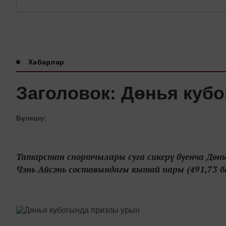
Хәбәрләр
Заголовок: Дөнья куб
Бүлешү:
Татарстан спортчылары суга сикерү буенча Дөнь
Чэнь Айсэнь составындагы кытай пары (491,73 ба