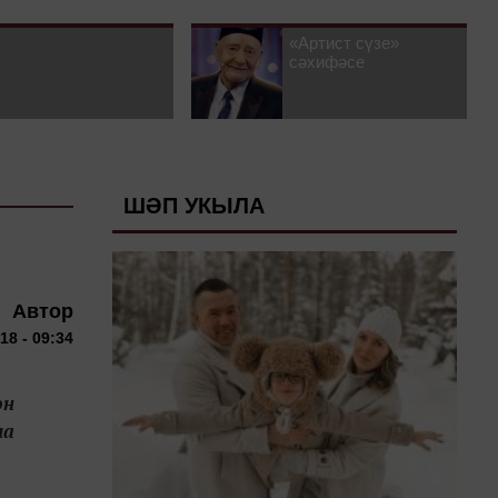
«Артист сүзе»
сәхифәсе
ШӘП УКЫЛА
Автор
18 - 09:34
ән
ма