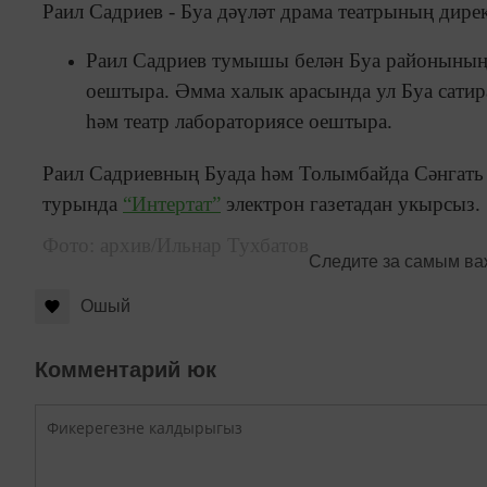
Раил Садриев - Буа дәүләт драма театрының дирек
Раил Садриев тумышы белән Буа районының 
оештыра. Әмма халык арасында ул Буа сатира
һәм театр лабораториясе оештыра.
Раил Садриевның Буада һәм Толымбайда Сәнгать г
турында
“Интертат”
электрон газетадан укырсыз.
Фото: архив/Ильнар Тухбатов
Следите за самым в
Ошый
Комментарий юк