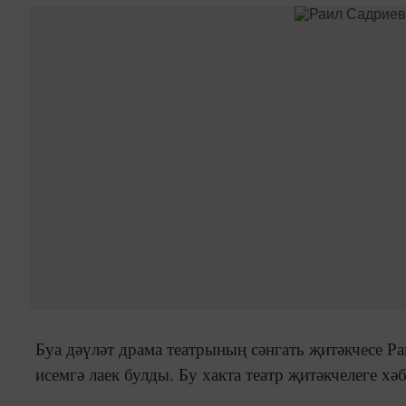
Буа дәүләт драма театрының сәнгать җитәкчесе Р
исемгә лаек булды. Бу хакта театр җитәкчелеге хәб