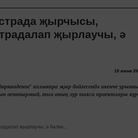
эстрада җырчысы,
страдалап җырлаучы, ә
10 июня 20
рквидение" халыкара җыр бәйгесендә икенче урынны
ын оештырмый, нигә аның зур шәхси проектлары кү