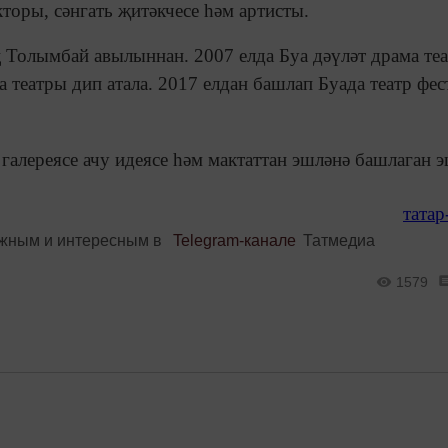
торы, сәнгать җитәкчесе һәм артисты.
Толымбай авылыннан. 2007 елда Буа дәүләт драма те
 театры дип атала. 2017 елдан башлап Буада театр фес
алереясе ачу идеясе һәм мактаттан эшләнә башлаган 
татар
ажным и интересным в
Telegram-канале
Татмедиа
1579