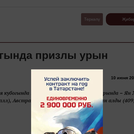
Теркәлү
Җибә
огында призлы урын
10 июня 20
я кубогында призлы урын алды Беренче урында – Ян 
лл), Австралия спортчылары өченче урын алды (409,