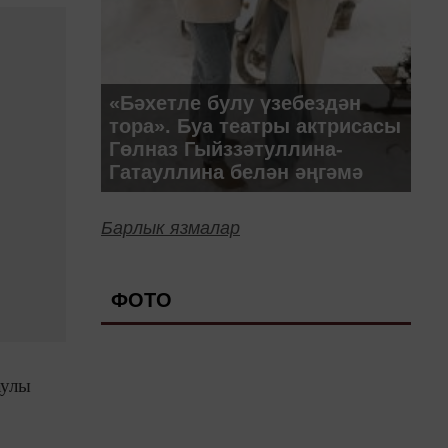
«Бәхетле булу үзебездән
тора». Буа театры актрисасы
Гөлназ Гыйззәтуллина-
Гатауллина белән әңгәмә
Барлык язмалар
ФОТО
аулы