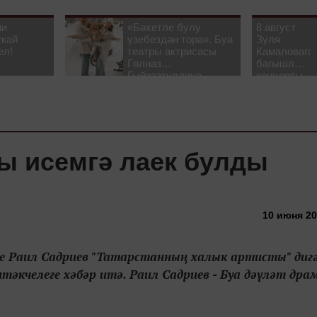
ни
«Бәхетле булу
8 август
укай
үзебездән тора». Буа
Зуля
ел!
театры актрисасы
Камаловага
Гөлназ
багышлау
Гыйззәтуллина-
концерты
Гатауллина белән
узачак
әңгәмә
ы исемгә лаек булды
10 июня 20
е Раил Садриев "Татарстанның халык артисты" диг
әкчелеге хәбәр итә. Раил Садриев - Буа дәүләт дра