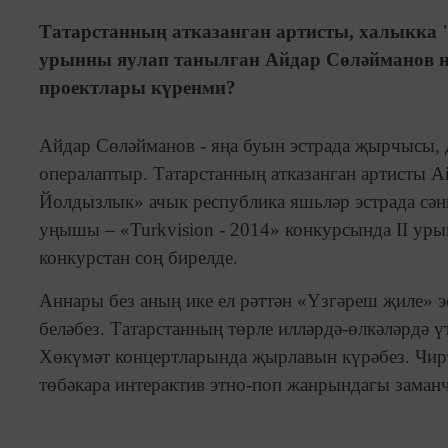
Татарстанның атказанган артисты, халыкка 
урынны яулап танылган Айдар Сөләйманов н
проектлары күренми?
Айдар Сөләйманов - яңа буын эстрада җырчысы, д
опералаптыр. Татарстанның атказанган артисты А
Йолдызлык» ачык республика яшьләр эстрада сәнг
уңышы – «Turkvision - 2014» конкурсында II уры
конкурстан соң бирелде.
Аннары без аның ике ел рәттән «Үзгәреш җиле» 
беләбез. Татарстанның төрле илләрдә-өлкәләрдә 
Хөкүмәт концертларында җырлавын күрәбез. Чир
төбәкара интерактив этно-поп жанрындагы заман