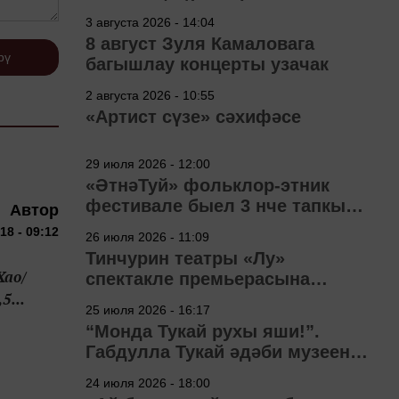
3 августа 2026 - 14:04
8 август Зуля Камаловага
рү
багышлау концерты узачак
2 августа 2026 - 10:55
«Артист сүзе» сәхифәсе
29 июля 2026 - 12:00
«ӘтнәТуй» фольклор-этник
фестивале быел 3 нче тапкыр
Автор
узачак
18 - 09:12
26 июля 2026 - 11:09
Тинчурин театры «Лу»
Хао/
спектакле премьерасына
5...
әзерләнә
25 июля 2026 - 16:17
“Монда Тукай рухы яши!”.
Габдулла Тукай әдәби музеена
40 ел
24 июля 2026 - 18:00