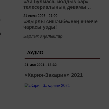
«Ай булмаса, йолдыз бар»
телесериалының дәвамы
төшерелә!
21 июля 2026 - 21:00
ы
«Җырлы сишәмбе»нең өченче
чарасы узды!
н
Барлык яңалыклар
АУДИО
21 мая 2021 - 16:32
ы
«Кария-Закария» 2021