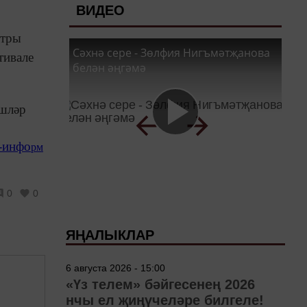
ВИДЕО
атры
Сәхнә сере - Зөлфия Нигъмәтҗанова
тивале
белән әңгәмә
эшләр
-инфо
рм
0
0
ЯҢАЛЫКЛАР
6 августа 2026 - 15:00
«Үз телем» бәйгесенең 2026
нчы ел җиңүчеләре билгеле!