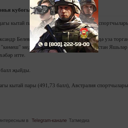
Дөнья кубогында призлы урын алды
агы кытай пары (491,73 балл), Австралия спортчылар
сандр Белевцев кытайның Ухань шәһәрендә уза торга
 "көмеш" медаль яулады. Бу турыда Татарстан Яшьләр
хәбәр итте.
 балл җыйды.
агы кытай пары (491,73 балл), Австралия спортчылар
интересным в
Telegram-канале
Татмедиа