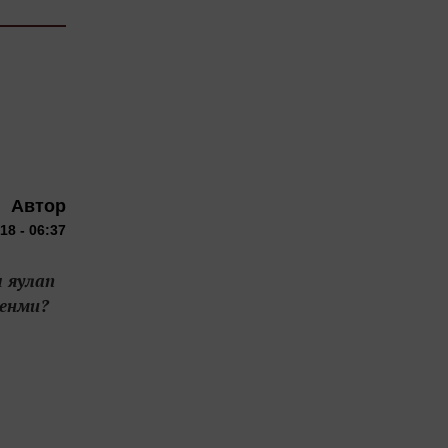
Автор
18 - 06:37
 яулап
ренми?