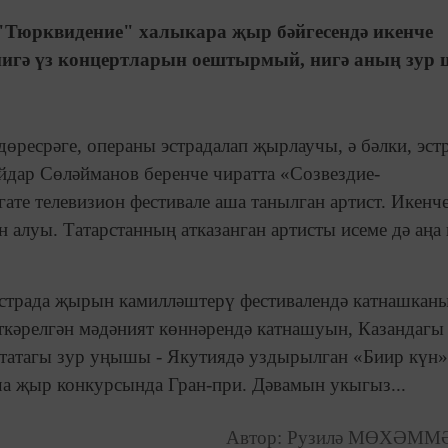
"Тюрквидение" халыкара җыр бәйгесендә икенче
игә үз концертларын оештырмый, нигә аның зур 
өресрәге, операны эстрадалап җырлаучы, ә бәлки, эст
йдар Сөләйманов беренче чиратта «Созвездие-
ате телевизион фестивале аша танылган артист. Икенч
н алуы. Татарстанның атказанган артисты исеме дә аң
эстрада җырын камилләштерү фестивалендә катнашкан
үткәрелгән мәдәният көннәрендә катнашуын, Казандагы
татагы зур уңышы - Якутиядә уздырылган «Биир күн»
ча җыр конкурсында Гран-при. Дәвамын укыгыз...
Автор: Рузилә МӨХӘМ