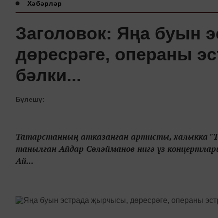
Хәбәрләр
Заголовок: Яңа буын 
дөресрәге, операны э
бәлки...
Бүлешү:
Татарстанның атказанган артисты, халыкка "Тю
танылган Айдар Сөләйманов нигә үз концертлар
Ай...