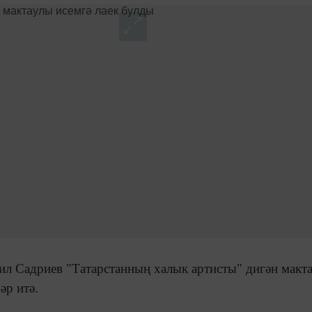
аил Садриев "Татарстанның халык артисты" дигән макт
әр итә.