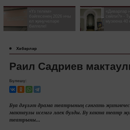
«Үз телем»
«Диварлар 
бәйгесенең 2026 нчы
сөйли?» - Т
ел җиңүчеләре
музеена 40 
билгеле!
Хәбәрләр
Раил Садриев мактаул
Бүлешү:
Буа дәүләт драма театрының сәнгать җитәкчес
мактаулы исемгә лаек булды. Бу хакта театр җит
театрыны...