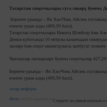
Татарстан спортчылары суга сикерү буенча 
Беренче урында – Ян Хао/Чэнь Айсэнь составынд
өченче урын алды (409,59 балл).
Татарстан спортчылары Никита Шлейхер һәм Алек
Дөнья кубогында 10 метрлы каланчадан сикерүдә
эшләре һәм спорт министрлыгы матбугат хезмәте 
Чыгышлар нәтиҗәләре буенча спортчылар 427,20
Беренче урында – Ян Хао/Чэнь Айсэнь составынд
өченче урын алды (409,59 балл).
татар-информ
Фото
mdms.tatarstan.ru
Следите за самым важным и 