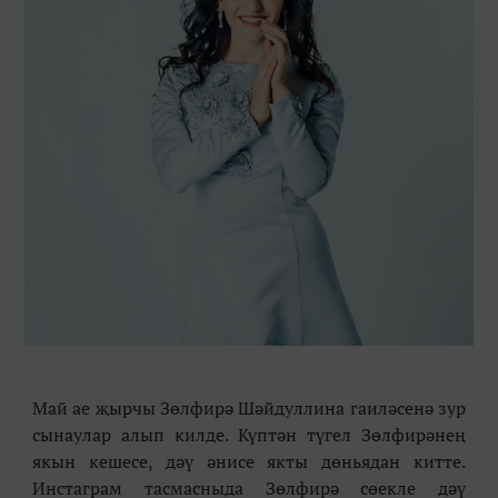
Май ае җырчы Зөлфирә Шәйдуллина гаиләсенә зур
сынаулар алып килде. Күптән түгел Зөлфирәнең
якын кешесе, дәү әнисе якты дөньядан китте.
Инстаграм тасмасныда Зөлфирә сөекле дәү