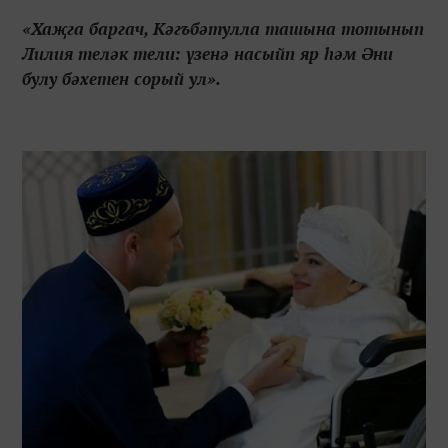
«Хаҗга баргач, Кәгъбәтулла ташына тотынып
Лилия теләк тели: үзенә насыйп яр һәм Әни
булу бәхетен сорый ул».