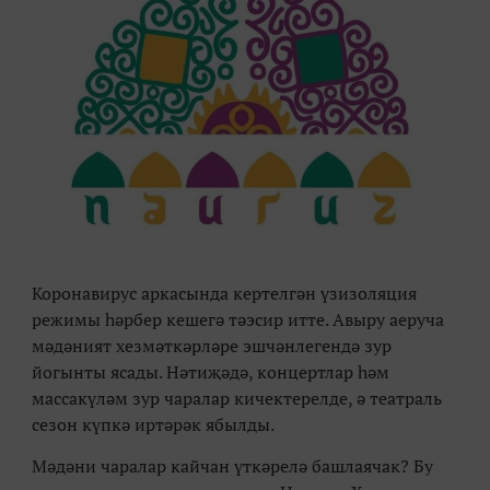
Коронавирус аркасында кертелгән үзизоля
ция
режимы
һәрбер кешегә тәэсир итте. Авыру аеруча
мәдәният хезмәткәрләре эшчәнлегендә зур
йогынты ясады. Нәтиҗәдә, концертлар һәм
массакүләм зур чаралар
кичектерелде, ә театраль
сезон күпкә иртәрәк ябылды.
М
әдәни чаралар кайчан үткәрелә башлаячак? Бу