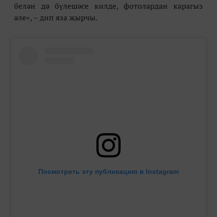
белән дә б
ү
лешәсе килде, фотолардан карагыз
әле
», – дип яза җырчы.
Посмотреть эту публикацию в Instagram