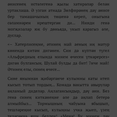
әнисенең истәлегенә җылы хатирәләр белән
уртаклаша. Ә узган атнада Зөлфирәнең дәү әнисе
бер тамашачының төшенә кереп, оныгына
сәламнәрен ирештергән ди... Нинди генә
могҗизалар юк бу дөньяда, укып карагыз әле,
дуслар.
«– Хәтерлисеңме, әтинең май аеның иң матур
көнендә китәм дигәнен.
Син дә күптән түгел
«
Альфредның елында минем өчесен үткәрерсез
»
дигән булгансың. Шулай булды да бит! 7нче май!
Әтинең елы, синең өчесе...
Сине янымнан җибәргәнче кулымны каты итеп
кысып тотып тордың... Комада вакытта авырулар
аңламый диделәр. Аңлагансыңдыр, дәү әни. Без
генә синең киткәнеңне әле дә аңлап бетерә
алмыйбыз...
Тормышның чабуына ябышып,
тешләреңне кысып, кулыңны учка җыеп, үзең
теләгәнчә яши белдең! «Менә! Бу минем дәу