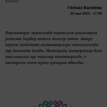
Бүлешү:
Гөлназ Вәлиева
20 мая 2020 - 17:38
Коронавирус аркасында кертелгән үзизоляция
режимы һәрбер кешегә тәэсир итте. Авыру
аеруча мәдәният хезмәткәрләре эшчәнлегендә
зур йогынты ясады. Нәтиҗәдә, концертлар һәм
массакүләм зур чаралар кичектерелде, ә
театраль сезон күпкә иртәрәк ябылды.