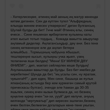
- Хәтерлисеңме, әтинең май аеның иң матур көнендә
китәм дигәнен. Син дә күптән түгел "Альфредның
елында минем өчесен үткәрерсез" дигән булгансың.
Шулай булды да бит! 7нче май! Әтинең елы, синең
өчесе... Сине янымнан җибәргәнче кулымны каты
итеп кысып тотып тордың... Комада вакытта авырулар
аңламый диделәр. Аңлагансыңдыр, дәү әни. Без генә
синең киткәнеңне әле дә аңлап бетерә
алмыйбыз...Тормышның чабуына ябышып,
тешләреңне кысып, кулыңны учка җыеп, үзең
теләгәнчә яши белдең! "Менә! БУ МИНЕМ ДӘУ
ӘНИЕМ!",- дип, мактап сөйләрлек кеше булдың!
Ачуланышкан вакытлар да булды. Без бит икебез дә
киребеткән! Шунда да бит, "иң усалы син, ну яратам,
чукынгаН!",- дия идең. Мин сине, башыңа ак яулык
япкан(аның астында бер кем курмәгән самый крутой
прическасы булган), эчендә әле һаман да 30-35
яшьлек, синең өчен кызык булмаса да, но безнең
куңелне курер өчен "хи-хи, уууй" дип көлуче, ачуың
килгәндә "чертуматыр" дип киресен эшләгән,безнең
өчен белгән,белмәгән догаларын көне-төне укыган,
әйтми генә төнлә кайтып төшкәндә "ну сиздем