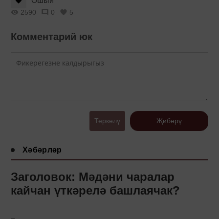
Ошый
2590
0
5
Комментарий юк
Теркәлү
Җибәрү
Хәбәрләр
Заголовок: Мәдәни чаралар
кайчан үткәрелә башлаячак?