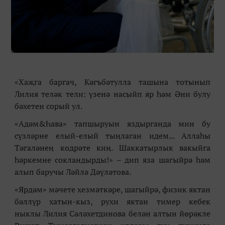
«
Ха
җ
га баргач, К
ә
гъб
ә
тулла ташына тотынып
Лилия тел
ә
к тели:
ү
зен
ә
насыйп яр
һә
м
Ә
ни булу
бәхетен сорый ул.
«Адәм&Һава» тапшыруын яздырганда мин бу
сүзләрне елый-елый тыңлаган идем... Аллаһы
Тәгаләнең кодрәте киң. Шаккатырлык вакыйга
һәркемне сокландырды!» – дип яза шагыйрә һәм
алып баручы Ләйлә Дәүләтова.
«Ярдәм» мәчете хезмәткәре, шагыйрә, физик яктан
бәллүр хатын-кыз, рухи яктан тимер кебек
ныклы Лилия Сәләхетдинова белән алтын йөрәкле