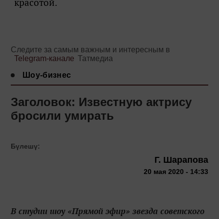
красотой.
Следите за самым важным и интересным в
Telegram-канале
Татмедиа
Шоу-бизнес
Заголовок: Известную актрису
бросили умирать
Бүлешү:
Г. Шарапова
20 мая 2020 - 14:33
В студии шоу «Прямой эфир» звезда советского