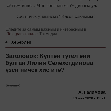
әйттем инде... Мин гөнаһлымы?» дип яза ул.
Сез ничек уйлыйсыз? Илсөя хаклымы?
Следите за самым важным и интересным в
Telegram-канале
Татмедиа
Хәбәрләр
Заголовок: Күптән түгел әни
булган Лилия Сәләхетдинова
үзен ничек хис итә?
Бүлешү:
А. Галимова
19 мая 2020 - 13:21