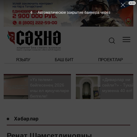
3
Автоматическое закрытие баннера через
ЯЗЫЛУ
БАШ БИТ
ПРОЕКТЛАР
«Үз телем»
«Диварлар ни
бәйгесенең 2026
сөйли?» - Тукай
нчы ел җиңүчеләре
музеена 40 ел!
билгеле!
Хәбәрләр
Ренат Шәмсетдиновны