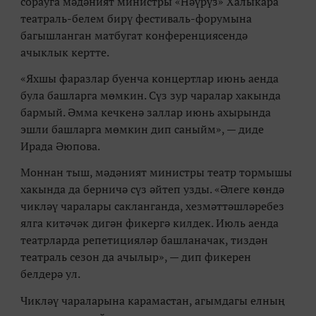
сорауга м
әдәният министры
«
Нәүрүз
»
Халыкара
театраль-белем бирү фестиваль-форумына
багышланган
матбугат конференциясендә
ачыклык кертте
.
«Яхшы фаразлар буенча концертлар июнь аенда
була башларга мөмкин. Сүз зур чаралар хакында
бармый. Әмма кечкенә заллар июнь ахырында
эшли башларга мөмкин дип саныйм», — диде
Ирада Әюпова.
Моннан тыш, мәдәният министры театр тормышы
хакында да берничә сүз әйтеп узды.
«Әлеге көндә
чикләү чаралары сакланганда, хезмәттәшләребез
ялга китәчәк дигән фикергә килдек. Июл
ь аенда
театрларда репетициял
әр башланачак, тиздән
театраль сезон да ачылыр»,
—
дип фикерен
белдерә ул.
Чикләү чараларына карамастан, агымдагы елның