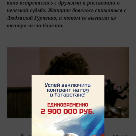
кино встретилась с друзьями и рассказала о
нелегкой судьбе. Женщине довелось сниматься с
Людмилой Гурченко, а потом ее выгнали из
театра из-за болезни.
В студии шоу
«
Прямой эфир
»
звезда