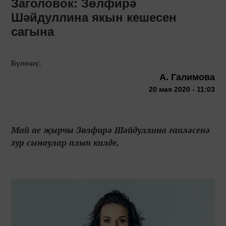
Заголовок: Зөлфирә
Шәйдуллина якын кешесен
сагына
Бүлешү:
А. Галимова
20 мая 2020 - 11:03
Май ае җырчы Зөлфирә Шәйдуллина гаиләсенә
зур сынаулар алып килде.