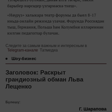
барыбер нәрсәдер үзгәрмәскә тиеш
».
«
Нәүрүз
»
халыкара театр форумы да быел 8-17
иньдә онлайн режимда узачак. Форумда Россиядән
тыш, Германия, Пол
ьша
һәм
Колумбия
илләреннән
килгән педагоглар булачак.
Следите за самым важным и интересным в
Telegram-канале
Татмедиа
Шоу-бизнес
Заголовок: Раскрыт
грандиозный обман Льва
Лещенко
Бүлешү:
Г. Шарапова