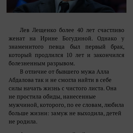
Лев Лещенко более 40 лет счастливо
женат на Ирине Богудиной. Однако у
знаменитого певца был первый брак,
который продлился 10 лет и закончился
болезненным разрывом.
В отличие от бывшего мужа Алла
Абдалова так и не смогла найти в себе
силы начать жизнь с чистого листа. Она
не простила обиды, нанесенные
мужчиной, которого, по ее словам, любила
больше жизни: замуж не выходила, детей
не родила.