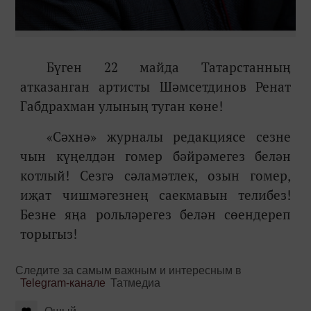
Бүген 22 майда Татарстанның
атказанган артисты Шәмсетдинов Ренат
Габдрахман улының туган көне!
«Сәхнә» журналы редакциясе сезне
чын күңелдән гомер бәйрәмегез белән
котлый! Сезгә сәламәтлек, озын гомер,
иҗат чишмәгезнең саекмавын телибез!
Безне яңа рольләрегез белән сөендереп
торыгыз!
Следите за самым важным и интересным в
Telegram-канале
Татмедиа