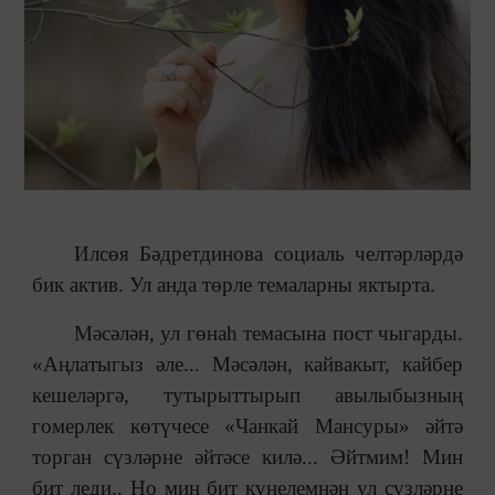
Илсөя Бәдретдинова социаль челтәрләрдә
бик актив. Ул анда төрле темаларны яктырта.
Мәсәлән, ул гөнаһ темасына пост чыгарды.
«Аңлатыгыз әле... Мәсәлән, кайвакыт, кайбер
кешеләргә, тутырыттырып авылыбызның
гомерлек көтүчесе «Чанкай Мансуры» әйтә
торган сүзләрне әйтәсе килә... Әйтмим! Мин
бит леди.. Но мин бит күңелемнән ул сүзләрне