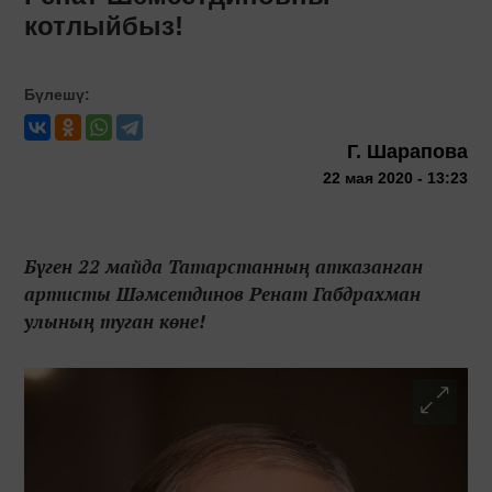
котлыйбыз!
Бүлешү:
Г. Шарапова
22 мая 2020 - 13:23
Бүген 22 майда Татарстанның атказанган
артисты Шәмсетдинов Ренат Габдрахман
улының туган көне!