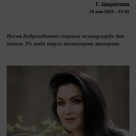
Г. Шарапова
19 мая 2020 - 13:43
Илсөя Бәдретдинова социаль челтәрләрдә бик
актив. Ул анда төрле темаларны яктырта.