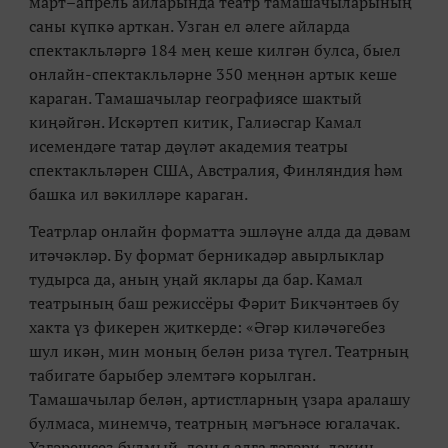
март–апрель айларында театр тамашачыларының
саны күпкә арткан. Узган ел әлеге айларда
спектакльләргә 184 мең кеше килгән булса, быел
онлайн-спектакльләрне 350 меңнән артык кеше
караган. Тамашачылар географиясе шактый
киңәйгән. Искәртеп китик, Галиәсгар Камал
исемендәге татар дәүләт академия театры
спектакльләрен США, Австралия, Финляндия һәм
башка ил вәкилләре караган.
Театрлар онлайн форматта эшләүне алда да дәвам
итәчәкләр. Бу формат берникадәр авырлыклар
тудырса да, аның уңай яклары да бар. Камал
театрының баш режиссёры Фәрит Бикчәнтәев бу
хакта үз фикерен җиткерде:
«
Әгәр киләчәгебез
шул икән, мин моның белән риза түгел. Театрның
табигате барыбер элемтәгә корылган.
Тамашачылар белән, артистларның үзара аралашу
булмаса, минемчә, театрның мәгънәсе югалачак.
Үзгәрешсез булмый, дөнья алга тәгәри, ләкин