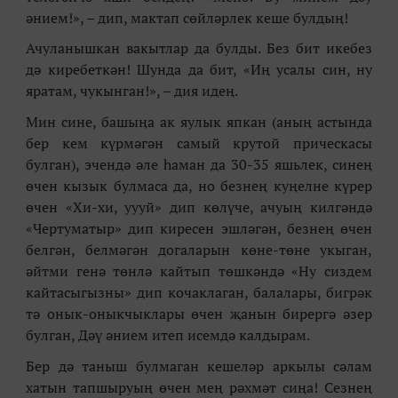
әнием!», – дип, мактап сөйләрлек кеше булдың!
Ачуланышкан вакытлар да булды.
Без бит икебез
дә киребеткән! Шунда да бит,
«
Иң усалы син, ну
яратам, чукынга
н
!
»
,
–
дия идең.
Мин сине, башыңа ак яулык япкан
(аның астында
бер кем күрмәгән самый крутой прическасы
булган), эчендә әле һаман да 30-35 яшьлек, синең
өчен кызык булмаса да, но безнең куңелне к
ү
рер
өчен
«
Хи-хи, уууй
»
дип көл
ү
че, ачуың килгәндә
«
Чертуматыр
»
дип киресен эшләгән,
безнең өчен
белгән,
белмәгән догаларын көне-төне укыган,
әйтми генә төнлә кайтып төшкәндә
«
Ну сиздем
кайтасыгызны
»
дип кочаклаган, балалары, бигрәк
тә онык-оныкчыклары өчен җанын бирергә әзер
булган, Дәү әнием итеп исемдә калдырам
.
Бер дә таныш булмаган кешеләр аркылы сәлам
хатын тапшыруың өчен мең рәхмәт сиңа! Сезнең