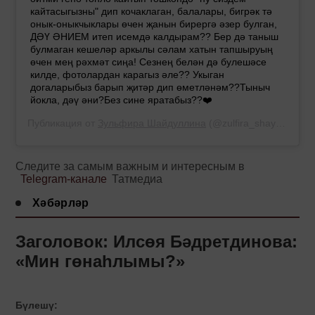
кайтасыгызны" дип кочаклаган, балалары, бигрәк тә
онык-оныкчыклары өчен җанын бирергә әзер булган,
ДӘҮ ӘНИЕМ итеп исемдә калдырам?? Бер дә таныш
булмаган кешеләр аркылы сәлам хатын тапшыруың
өчен мең рәхмәт сиңа! Сезнең белән дә булешәсе
килде, фотолардан карагыз әле?? Укыган
догаларыбыз барып җитәр дип өметләнәм??Тыныч
йокла, дәү әни?Без сине яратабыз??❤️
Публикация от
Зульфира Шайдуллина
(@zulfira_shaydullina)
Следите за самым важным и интересным в
Telegram-канале
Татмедиа
Хәбәрләр
Заголовок: Илсөя Бәдретдинова:
«Мин гөнаһлымы?»
Бүлешү: