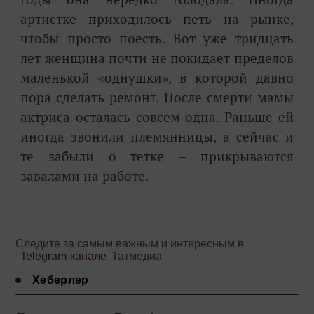
артистке приходилось петь на рынке,
чтобы просто поесть. Вот уже тридцать
лет женщина почти не покидает пределов
маленькой
«
однушки
»
, в которой давно
пора сделать ремонт. После смерти мамы
актриса осталась совсем одна. Раньше ей
иногда звонили племянницы, а сейчас и
те забыли о тетке – прикрываются
завалами на работе.
Следите за самым важным и интересным в
Telegram-канале
Татмедиа
Хәбәрләр