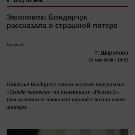
Шоу-бизнес
Заголовок: Бондарчук
рассказала о страшной потере
Бүлешү:
Г. Шарапова
19 мая 2020 - 10:52
Наталья Бондарчук стала гостьей программы
«Судьба человека» на телеканале «Россия 1».
Она вспомнила тяжелый период в жизни своей
матери.