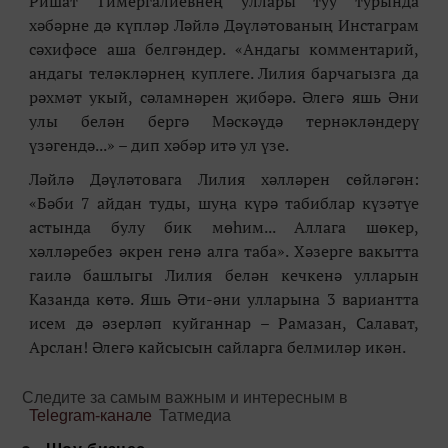
Ришат Тимергалиевнең уллары туу турында
хәбәрне дә күпләр Ләйлә Дәүләтованың Инстаграм
сәхифәсе аша белгәндер. «Андагы комментарий,
андагы теләкләрнең куплеге. Лилия барчагызга да
рәхмәт укый, сәламнәрен җибәрә. Әлегә яшь Әни
улы белән бергә Мәскәүдә тернәкләндерү
үзәгендә...» – дип хәбәр итә ул үзе.
Ләйлә Дәүләтовага Лилия хәлләрен сөйләгән:
«Бәби 7 айдан туды, шуңа күрә табиблар күзәтүе
астында булу бик мөһим... Аллага шөкер,
хәлләребез әкрен генә алга таба». Хәзерге вакытта
гаилә башлыгы Лилия белән кечкенә улларын
Казанда көтә. Яшь Әти-әни улларына 3 вариантта
исем дә әзерләп куйганнар – Рамазан, Салават,
Арслан! Әлегә кайсысын сайларга белмиләр икән.
Следите за самым важным и интересным в
Telegram-канале
Татмедиа