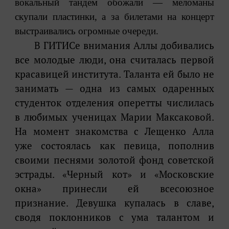
вокальный тандем обожали — меломаны
скупали пластинки, а за билетами на концерт
выстраивались огромные очереди.
В
ГИТИСе внимания Аллы добивались
все молодые люди, она считалась первой
красавицей института. Таланта ей было не
занимать — одна из самых одаренных
студенток отделения оперетты числилась
в любимых ученицах Марии Максаковой.
На момент знакомства с Лещенко Алла
уже состоялась как певица, пополнив
своими песнями золотой фонд советской
эстрады. «Черный кот» и «Московские
окна» принесли ей всесоюзное
признание. Девушка купалась в славе,
сводя поклонников с ума талантом и