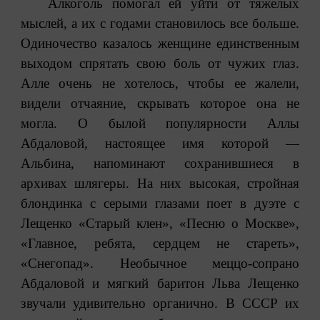
Алкоголь помогал ей уйти от тяжелых
мыслей, а их с годами становилось все больше.
Одиночество казалось женщине единственным
выходом спрятать свою боль от чужих глаз.
Алле очень не хотелось, чтобы ее жалели,
видели отчаяние, скрывать которое она не
могла. О былой популярности Аллы
Абдаловой, настоящее имя которой —
Альбина, напоминают сохранившиеся в
архивах шлягеры. На них высокая, стройная
блондинка с серыми глазами поет в дуэте с
Лещенко «Старый клен», «Песню о Москве»,
«Главное, ребята, сердцем не стареть»,
«Снегопад». Необычное меццо-сопрано
Абдаловой и мягкий баритон Льва Лещенко
звучали удивительно органично. В СССР их