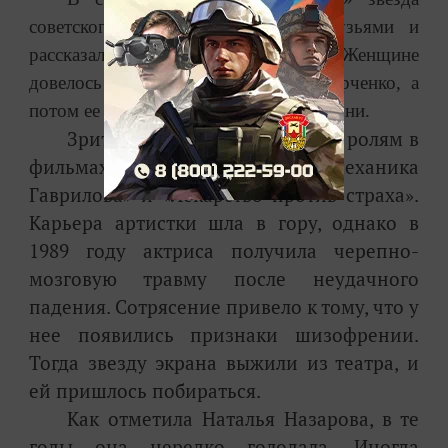
советского кино встретилась с друзьями и
рассказала о нелегкой судьбе. Женщине
довелось сниматься с Людмилой Гурченко, а
потом ее выгнали из театра из-за болезни.
Зрителям актриса знакома по ролям в
фильмах
«
Любимая женщина механика
Гаврилова
»
и
«
Лекарство против страха
»
.
Карьера артистки шла в гору, однако в
1989 году актриса получила черепно-
мозговую травму после неудачного
падения. Сотрясение привело к тому, что у
нее появились признаки шизофрении.
Тогда звезду экрана выжили из театра, и
ей пришлось побираться.
Как отметила Наталья Назарова, в те
годы она нередко голодала. Иногда