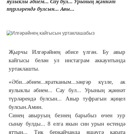
яулыклы әбием... Сау бул... Урының җәннәт
түрләрендә булсын... Авы...
Җырчы Илгәрәйнең әбисе үлгән. Бу авыр
кайгысы белән ул инстаграм аккаунтында
уртаклашты.
«Әби...әбием...яратканым...зәңгәр күзле, ак
яулыклы әбием... Сау бул... Урының җәннәт
түрләрендә булсын... Авыр туфрагын җиңел
булсын.Амин.
Синең авыруың безнең барыбыз өчен зур
сынау булды... 8 елга якын син урын өстендә
яттың... Тик беркайчанда яшәүгә карата