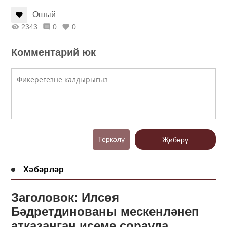
Ошый
2343
0
0
Комментарий юк
Теркәлү
Җибәрү
Хәбәрләр
Заголовок: Илсөя
Бәдретдинованы мескенләнеп
атказанган исеме сорауда