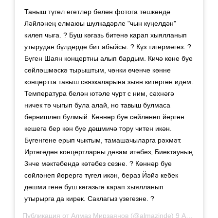
Таныш түгел егетләр белән фотога төшкәндә
Ләйләнең елмаюы шулкадәрле "чын күңелдән"
килеп чыга. ? Буш кәгазь битенә карап хыялланып
утырудан бүлдерде бит абыйсы. ? Күз тигермәгез. ?
Бүген Шаян концертны алып бардым. Кичә көне буе
сөйләшмәскә тырыштым, чөнки өченче көнне
концертта тавыш связкаларына зыян китергән идем.
Температура белән ютәле чурт с ним, сәхнәгә
ничек тә чыгып була алай, но тавыш булмаса
бернишләп булмый. Көннәр буе сөйләнеп йөргән
кешегә бер көн буе дәшмичә тору читен икән.
Бүгенгене ерып чыктым, тамашачыларга рәхмәт.
Иртәгәдән концертларны дәвам итәбез, Биектауның
3нче мәктәбендә көтәбез сезне. ? Көннәр буе
сөйләнеп йөрергә түгел икән, бераз Йәйә кебек
дәшми генә буш кәгазьгә карап хыялланып
утырырга да кирәк. Саклагыз үзегезне. ?
Публикация от
Алмаз Мирзаянов
(@almazinde)
9 Апр 2019 в 1:07 PDT