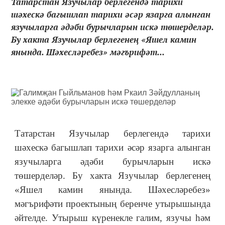
Татарстан Язучылар берлегендә тарихи
шәхескә багышлап тарихи әсәр язарга алынган
язучыларга әдәби бурычларын искә төшерделәр.
Бу хакта Язучылар берлегенең «Яшел камин
янында. Шәхесләребез» мәгърифәт...
Татарстан Язучылар берлегендә тарихи
шәхескә багышлап тарихи әсәр язарга алынган
язучыларга әдәби бурычларын искә
төшерделәр. Бу хакта Язучылар берлегенең
«Яшел камин янында. Шәхесләребез»
мәгърифәти проектының беренче утырышында
әйтелде. Утырыш күренекле галим, язучы һәм