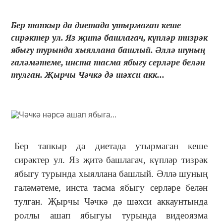
Бер тапкыр да диетада утырмаган кеше
сирәктер ул. Яз җитә башлагач, күпләр тизрәк
ябыгу турында хыяллана башлый. Әллә шуның
галәмәтеме, инста тасма ябыгу серләре белән
тулган. Җырчы Чәчкә дә шәхси акк...
Бер тапкыр да диетада утырмаган кеше
сирәктер ул. Яз җитә башлагач, күпләр тизрәк
ябыгу турында хыяллана башлый. Әллә шуның
галәмәтеме, инста тасма ябыгу серләре белән
тулган. Җырчы Чәчкә дә шәхси аккаунтында
роллы ашап ябыгуы турында видеоязма