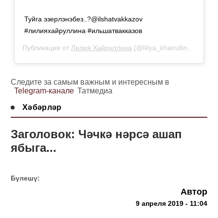
Туйга эзерлэнэбез..?@ilshatvakkazov
#лилияхайруллина #ильшатвакказов
Публикация от
Лилия Хайруллина
(@liliya_khairullina_official)
Следите за самым важным и интересным в
Telegram-канале
Татмедиа
Хәбәрләр
Заголовок: Чәчкә нәрсә ашап
ябыга...
Бүлешү:
Автор
9 апреля 2019 - 11:04