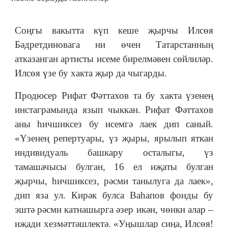
Соңгы вакытта күп кеше җырчы Илсөя
Бәдретдиновага ни өчен Татарстанның
атказанган артисты исеме бирелмәвен сөйлиләр.
Илсөя үзе бу хакта җыр да чыгарды.
Продюсер Рифат Фәттахов та бу хакта үзенең
инстаграмында язып чыккан. Рифат Фәттахов
аны һичшиксез бу исемгә лаек дип саный.
«Үзенең репертуары, үз җыры, ярылып яткан
индивидуаль башкару осталыгы, үз
тамашачысы булган, 16 ел иҗаты булган
җырчы, һичшиксез, рәсми танылуга да лаек»,
дип яза ул. Кирәк булса Ваһапов фонды бу
эштә рәсми катнашырга әзер икән, чөнки алар ‒
иҗади хезмәттәшлектә. «Уңышлар сиңа, Илсөя!