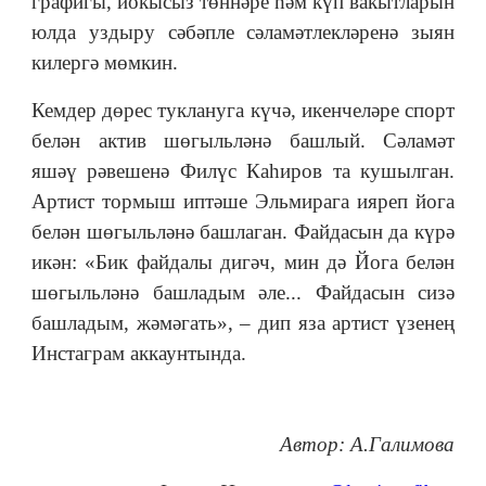
графигы, йокысыз төннәре һәм күп вакытларын
юлда уздыру сәбәпле сәламәтлекләренә зыян
килергә мөмкин.
Кемдер дөрес туклануга күчә, икенчеләре спорт
белән актив шөгыльләнә башлый. Сәламәт
яшәү рәвешенә Филүс Каһиров та кушылган.
Артист тормыш иптәше Эльмирага ияреп йога
белән шөгыльләнә башлаган. Файдасын да күрә
икән: «Бик файдалы дигәч, мин дә Йога белән
шөгыльләнә башладым әле... Файдасын сизә
башладым, жәмәгать», – дип яза артист үзенең
Инстаграм аккаунтында.
Автор: А.Галимова