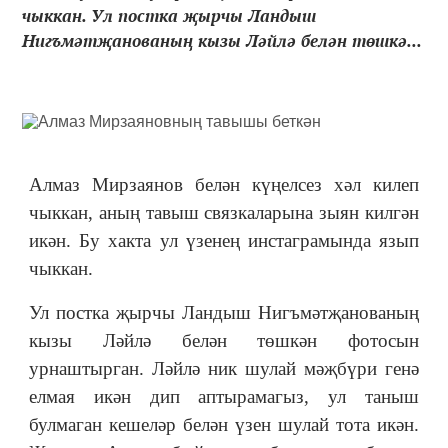
чыккан. Ул постка җырчы Ландыш
Нигъмәтҗанованың кызы Ләйлә белән төшкә...
Алмаз Мирзаянов белән күңелсез хәл килеп
чыккан, аның тавыш связкаларына зыян килгән
икән. Бу хакта ул үзенең инстаграмында язып
чыккан.
Ул постка җырчы Ландыш Нигъмәтҗанованың
кызы Ләйлә белән төшкән фотосын
урнаштырган. Ләйлә ник шулай мәҗбүри генә
елмая икән дип аптырамагыз, ул таныш
булмаган кешеләр белән үзен шулай тота икән.