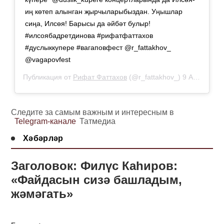
иң көтеп алынган җырчыларыбыздан. Уңышлар
сиңа, Илсөя! Барысы да әйбәт булыр!
#илсоябадретдинова #рифатфаттахов
#дуслыккупере #вагаповфест @r_fattakhov_
@vagapovfest
Публикация от
Рифат Фаттахов
(@r_fattakhov_)
9 Апр 2019 в 11:47 PDT
Следите за самым важным и интересным в
Telegram-канале
Татмедиа
Хәбәрләр
Заголовок: Филүс Каһиров:
«Файдасын сизә башладым,
жәмәгать»