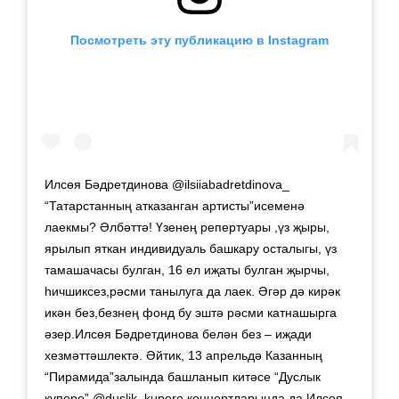
Посмотреть эту публикацию в Instagram
Илсөя Бәдретдинова @ilsiiabadretdinova_
“Татарстанның атказанган артисты”исеменә
лаекмы? Әлбәттә! Үзенең репертуары ,үз җыры,
ярылып яткан индивидуаль башкару осталыгы, үз
тамашачасы булган, 16 ел иҗаты булган җырчы,
һичшиксез,рәсми танылуга да лаек. Әгәр дә кирәк
икән без,безнең фонд бу эштә рәсми катнашырга
әзер.Илсөя Бәдретдинова белән без – иҗади
хезмәттәшлектә. Әйтик, 13 апрельдә Казанның
“Пирамида”залында башланып китәсе “Дуслык
күпере” @duslik_kupere концертларында да Илсөя-