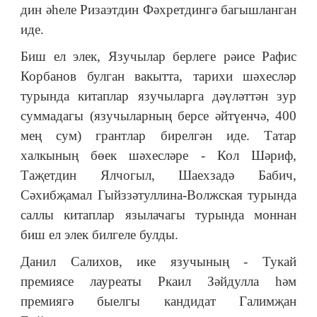
дин әһеле Ризаэтдин Фәхретдингә багышланган
иде.
Биш ел элек, Язучылар берлеге рәисе Рафис
Корбанов булган вакытта, тарихи шәхесләр
турында китаплар язучыларга дәүләттән зур
суммадагы (язучыларның берсе әйтүенчә, 400
мең сум) грантлар бирелгән иде. Татар
халкының бөек шәхесләре - Кол Шәриф,
Таҗетдин Ялчогыл, Шаехзадә Бабич,
Сәхибҗамал Гыйззәтуллина-Волжская турында
саллы китаплар язылачагы турында моннан
биш ел элек билгеле булды.
Данил Салихов, ике язучының - Тукай
премиясе лауреаты Ркаил Зәйдулла һәм
премиягә быелгы кандидат Галимҗан