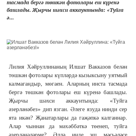
тасмада бергә төшкән фотолары еш күренә
башлады. Җырчы шәхси аккаунтында: «Туйга
ә...
Лилия Хәйруллинаның Илшат Вакказов белән
төшкән фотолары күпләрдә кызыксыну уятмый
калмагандыр, мөгаен. Аларның инста тасмада
бергә төшкән фотолары еш күренә башлады.
Җырчы шәхси аккаунтында: «Туйга
әзерләнәбез» дип язган. Әлеге язуда нинди сер
ята икән? Җанатарлары да гаҗәпкә калганнар.
Алар чыннан да мәхәббәткә төенеп, туйга
әзерләнәләрме? Әллә инде эш мәсьәләсе