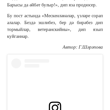
Барысы да әйбәт булыр!», дип яза продюсер.
Бу пост астында «Мескенләнәләр, үзләре сорап
алалар. Бездә эшлибез, бер дә бирәбез дип
тормыйлар, ветеранскийны», дип язып
куйганнар.
Автор: Г.Шәрәпова