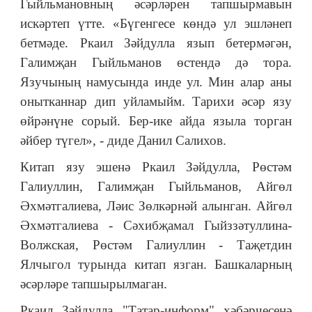
Гыйльмановның әсәрләрен тапшырмавын
искәртеп үтте. «Бүгенгесе көндә ул эшләнеп
бетмәде. Ркаил Зәйдулла язып бетермәгән,
Галимҗан Гыйльманов өстендә дә тора.
Язучының намусында инде ул. Мин алар аны
онытканнар дип уйламыйм. Тарихи әсәр язу
өйрәнүне сорый. Бер-ике айда языла торган
әйбер түгел», - диде Данил Салихов.
Китап язу эшенә Ркаил Зәйдулла, Рөстәм
Галиуллин, Галимҗан Гыйльманов, Айгөл
Әхмәтгалиева, Ләис Зөлкәрнәй алынган. Айгөл
Әхмәтгалиева - Сәхибҗамал Гыйззәтуллина-
Волжская, Рөстәм Галиуллин - Таҗетдин
Ялчыгол турында китап язган. Башкаларның
әсәрләре тапшырылмаган.
Ркаил Зәйдулла "Татар-информ" хәбәрчесенә