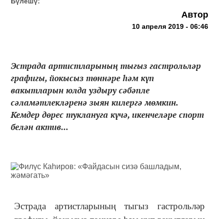
Бүлешү:
Автор
10 апреля 2019 - 06:46
Эстрада артистларының тыгыз гастрольләр
графигы, йокысыз төннәре һәм күп
вакытларын юлда уздыру сәбәпле
сәламәтлекләренә зыян килергә мөмкин.
Кемдер дөрес туклануга күчә, икенчеләре спорт
белән актив...
Эстрада артистларының тыгыз гастрольләр