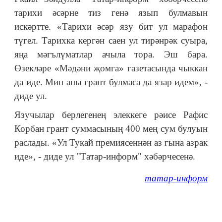
тарихи әсәрне тиз генә язып булмавын
искәртте. «Тарихи әсәр язу бит ул марафон
түгел. Тарихка кергән саен ул тирәнрәк суыра,
яңа мәгълүматлар ачыла тора. Эш бара.
Өзекләре «Мәдәни җомга
»
газетасында чыккан
да иде. Мин аны грант булмаса да язар идем», -
диде ул.
Язучылар берлегенең элеккеге рәисе Рафис
Корбан грант суммасының 400 мең сум булуын
раслады. «Ул Тукай премиясеннән аз гына азрак
иде», - диде ул "Татар-информ" хәбәрчесенә.
татар-информ