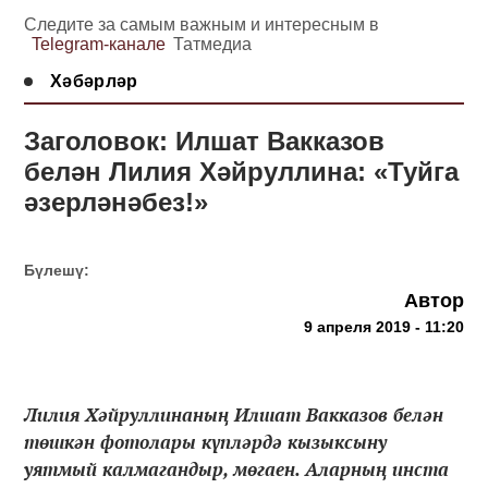
Следите за самым важным и интересным в
Telegram-канале
Татмедиа
Хәбәрләр
Заголовок: Илшат Вакказов
белән Лилия Хәйруллина: «Туйга
әзерләнәбез!»
Бүлешү:
Автор
9 апреля 2019 - 11:20
Лилия Хәйруллинаның Илшат Вакказов белән
төшкән фотолары күпләрдә кызыксыну
уятмый калмагандыр, мөгаен. Аларның инста