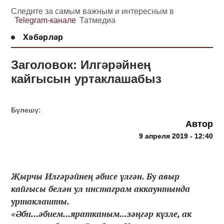
Следите за самым важным и интересным в
Telegram-канале
Татмедиа
Хәбәрләр
Заголовок: Илгәрәйнең
кайгысын уртаклашабыз
Бүлешү:
Автор
9 апреля 2019 - 12:40
Җырчы Илгәрәйнең әбисе үлгән. Бу авыр
кайгысы белән ул инстаграм аккаунтында
уртаклашты.
«Әби...әбием...яратканым...зәңгәр күзле, ак