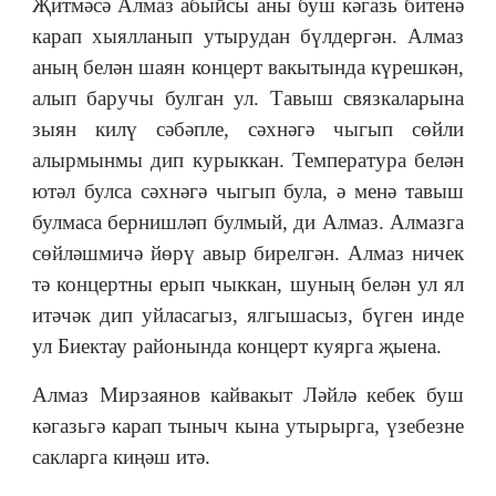
Җитмәсә Алмаз абыйсы аны буш кәгазь битенә
карап хыялланып утырудан бүлдергән. Алмаз
аның белән шаян концерт вакытында күрешкән,
алып баручы булган ул. Тавыш связкаларына
зыян килү сәбәпле, сәхнәгә чыгып сөйли
алырмынмы дип курыккан. Температура белән
ютәл булса сәхнәгә чыгып була, ә менә тавыш
булмаса бернишләп булмый, ди Алмаз. Алмазга
сөйләшмичә йөрү авыр бирелгән. Алмаз ничек
тә концертны ерып чыккан, шуның белән ул ял
итәчәк дип уйласагыз, ялгышасыз, бүген инде
ул Биектау районында концерт куярга җыена.
Алмаз Мирзаянов кайвакыт Ләйлә кебек буш
кәгазьгә карап тыныч кына утырырга, үзебезне
сакларга киңәш итә.