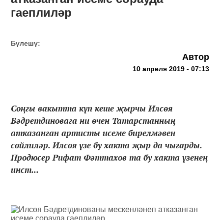
гаеплиләр
Бүлешү:
Автор
10 апреля 2019 - 07:13
Соңгы вакытта күп кеше җырчы Илсөя
Бәдретдиновага ни өчен Татарстанның
атказанган артисты исеме бирелмәвен
сөйлиләр. Илсөя үзе бу хакта җыр да чыгарды.
Продюсер Рифат Фәттахов та бу хакта үзенең
инст...