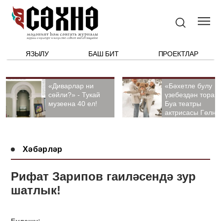
ЯЗЫЛУ
БАШ БИТ
ПРОЕКТЛАР
«Диварлар ни
«Бәхетле булу
сөйли?» - Тукай
үзебездән тора».
музеена 40 ел!
Буа театры
актрисасы Гөлна
Гыйззәтуллина-
Гатауллина белә
әңгәмә
Хәбәрләр
Рифат Зарипов гаиләсендә зур
шатлык!
Бүлешү: