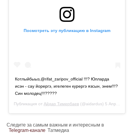
Посмотреть эту публикацию в Instagram
Котлыйбыыз,@rifat_zaripov_official !!!? Юлларда
исэн - сау йорергэ, игелеген курергэ язсын, энем!!!?
Син молодец!!!?????
Публикация от
Айдар Тимербаев
(@aidardus)
5 Апр 2019 в 5:13 PDT
Следите за самым важным и интересным в
Telegram-канале
Татмедиа