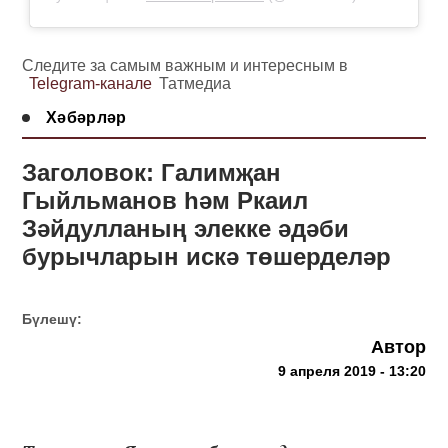
Следите за самым важным и интересным в
Telegram-канале
Татмедиа
Хәбәрләр
Заголовок: Галимҗан
Гыйльманов һәм Ркаил
Зәйдулланың элекке әдәби
бурычларын искә төшерделәр
Бүлешү:
Автор
9 апреля 2019 - 13:20