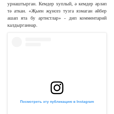
урнаштырган. Кемдер хуплый, ә кемдер әрләп
тә аткан. «Җыен җүнсез тузга язмаган әйбер
ашап ята бу артистлар» - дип комментарий
калдырганнар.
Посмотреть эту публикацию в Instagram