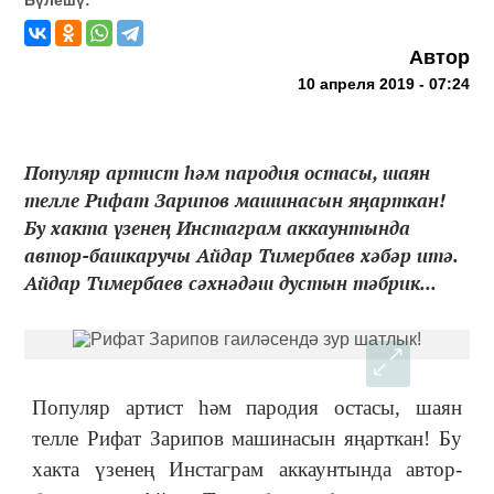
Автор
10 апреля 2019 - 07:24
Популяр артист һәм пародия остасы, шаян
телле Рифат Зарипов машинасын яңарткан!
Бу хакта үзенең Инстаграм аккаунтында
автор-башкаручы Айдар Тимербаев хәбәр итә.
Айдар Тимербаев сәхнәдәш дустын тәбрик...
Популяр артист һәм пародия остасы, шаян
телле Рифат Зарипов машинасын яңарткан! Бу
хакта үзенең Инстаграм аккаунтында автор-