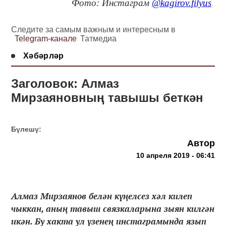
Фото: Инстаграм
@kagirov.filyus
Следите за самым важным и интересным в
Telegram-канале
Татмедиа
Хәбәрләр
Заголовок: Алмаз
Мирзаяновның тавышы беткән
Бүлешү:
Автор
10 апреля 2019 - 06:41
Алмаз Мирзаянов белән күңелсез хәл килеп
чыккан, аның тавыш связкаларына зыян килгән
икән. Бу хакта ул үзенең инстаграмында язып