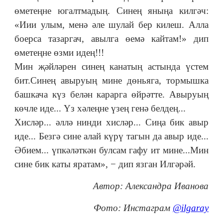
өметеңне югалтмадың. Синең яныңа килгәч:
«Иии улым, менә әле шулай бер килеш. Алла
боерса тазаргач, авылга өемә кайтам!» дип
өметеңне өзми идең!!!
Мин җәйләрен синең канатың астында үстем
бит.Синең авыруың мине дөньяга, тормышка
башкача күз белән карарга өйрәтте. Авыруың
көчле иде... Үз хәлеңне үзең генә белдең...
Хисләр... әллә нинди хисләр... Сиңа бик авыр
иде... Безгә сине алай күрү тагын да авыр иде...
Әбием... үпкәләткән булсам гафу ит мине...Мин
сине бик каты яратам», − дип язган Илгәрәй.
Автор: Александра Иванова
Фото: Инстаграм
@ilgaray