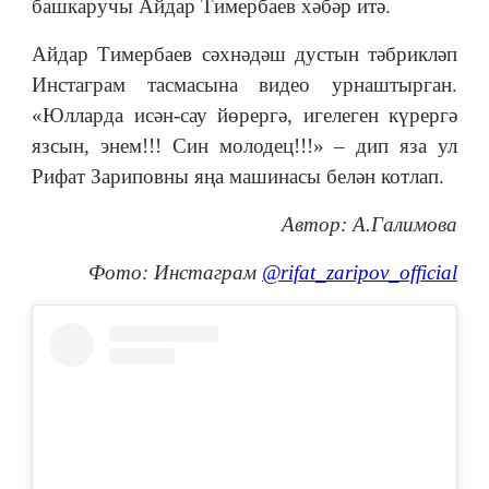
башкаручы Айдар Тимербаев хәбәр итә.
Айдар Тимербаев сәхнәдәш дустын тәбрикләп
Инстаграм тасмасына видео урнаштырган.
«Юлларда исән-сау йөрергә, игелеген күрергә
язсын, энем!!! Син молодец!!!» – дип яза ул
Рифат Зариповны яңа машинасы белән котлап.
Автор: А.Галимова
Фото: Инстаграм
@rifat_zaripov_official