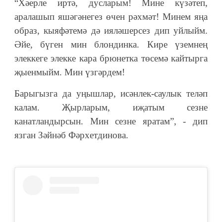
“Хәерле иртә, дусларым! Мине күзәтеп,
аралашып яшәгәнегез өчен рәхмәт! Минем яңа
образ, кыяфәтемә дә ияләшерсез дип уйлыйм.
Әйе, бүген мин блондинка. Кире үземнең
элеккеге элекке кара брюнетка төсемә кайтырга
җыенмыйм. Мин үзгәрдем!
Барыгызга да уңышлар, исәнлек-саулык теләп
калам. Җырларым, иҗатым сезне
канатландырсын. Мин сезне яратам”, - дип
язган Зәйнәб Фәрхетдинова.