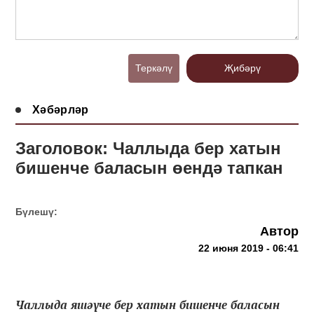
Теркәлү
Җибәрү
Хәбәрләр
Заголовок: Чаллыда бер хатын
бишенче баласын өендә тапкан
Бүлешү:
Автор
22 июня 2019 - 06:41
Чаллыда яшәүче бер хатын бишенче баласын