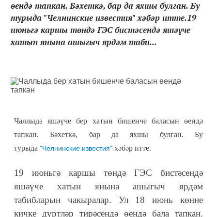
өендә тапкан. Бәхеткә, бар да яхшы булган. Бу
турыда "Челнинские известия" хәбәр итте.19
июньгә каршы төндә ГЭС бистәсендә яшәүче
хатын янына ашыгыч ярдәм таби...
Чаллыда яшәүче бер хатын бишенче баласын өендә
тапкан. Бәхеткә, бар да яхшы булган. Бу
турыда
хәбәр итте.
"Челнинские известия"
19 июньгә каршы төндә ГЭС бистәсендә
яшәүче хатын янына ашыгыч ярдәм
табибларын чакыралар. Ул 18 июнь көнне
кичке дүртләр тирәсендә өендә бала тапкан.