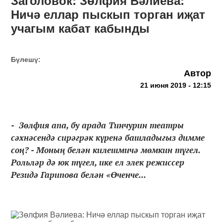
Заголовок: Зөлфия Вәлиева:
Ничә еллар пыскып торган иҗат
учагым кабат кабынды
Бүлешү:
Автор
21 июня 2019 - 12:15
- Зөлфия апа, бу арада Тинчурин театры
сәхнәсендә сирәгрәк күренә башладыгыз димме
соң? - Моның белән килешмичә мөмкин түгел.
Рольләр дә юк түгел, ике ел элек режиссер
Резидә Гарипова белән «Өченче...