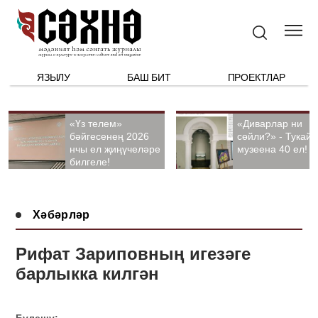
ЯЗЫЛУ
БАШ БИТ
ПРОЕКТЛАР
«Үз телем»
«Диварлар ни
бәйгесенең 2026
сөйли?» - Тукай
нчы ел җиңүчеләре
музеена 40 ел!
билгеле!
Хәбәрләр
Рифат Зариповның игезәге
барлыкка килгән
Бүлешү: