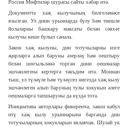
Россия Мөфтиләр шурасы сайты хәбәр итә.
Документта хаҗ кылучының билгеләмәсе
язылган. Ул дини урыннарда булу һәм тиешле
йолаларны башкару максаты белән сәяхәт
кылучы кеше булып санала.
Закон хаҗ кылуны, дин тотучыларны изге
җирләргә алып баруны әзерләү һәм оештыру
белән шөгыльләнә торган дини оешмалар
эшчәнлегенә кертергә тәкъдим итә. Моннан
тыш, ул түләүле һәм түләүсез нигездә хаҗ кылу
эшчәнлеген алып баруның тулы хокукын әлеге
оешмаларга тапшыруны да күздә тота.
Инициатива авторлары фикеренчә, закон кабул
итү хаҗ кылу урыннарына барганда дин
тотучыларның хокукларын яклаячак. Шулай ук