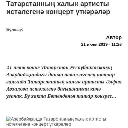
Татарстанның халык артисты
истәлегенә концерт үткәрәләр
Бүлешү:
Автор
21 июня 2019 - 11:26
21 июнь көнне Татарстан Республикасының
Азәрбайҗандагы даими вәкиллегенең актлар
залында Татарстанның халык артисты Әлфия
Авзалова истәлегенә багышланган кичә
узачак. Бу хакта Бөтендөнья татар конгрес...