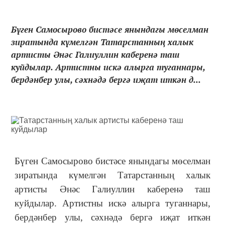
Бүген Самосырово бистәсе янындагы мөселман
зиратында күмелгән Татарстанның халык
артисты Әнәс Галиуллин каберенә таш
куйдылар. Артистны искә алырга туганнары,
бердәнбер улы, сәхнәдә бергә иҗат иткән д...
Бүген Самосырово бистәсе янындагы мөселман
зиратында күмелгән Татарстанның халык
артисты Әнәс Галиуллин каберенә таш
куйдылар. Артистны искә алырга туганнары,
бердәнбер улы, сәхнәдә бергә иҗат иткән