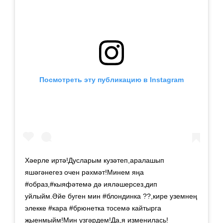
Посмотреть эту публикацию в Instagram
Хәерле иртә!Дусларым кузәтеп,аралашып
яшәгәнегез очен рәхмәт!Минем яңа
#образ,#кыяфәтемә дә ияләшерсез,дип
уйлыйм.Әйе буген мин #блондинка ?‍?,кире уземнең
элекке #кара #брюнетка тосемә кайтырга
җыенмыйм!Мин узгәрдем!Да,я изменилась!