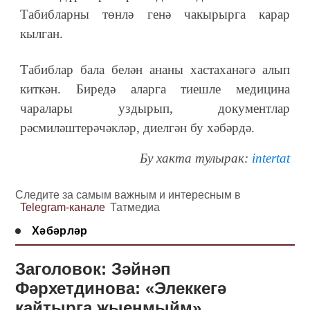
Табибларны төнлә генә чакырырга карар
кылган.
Табиблар бала белән ананы хастаханәгә алып
киткән. Биредә аларга тиешле медицина
чаралары уздырып, документлар
рәсмиләштерәчәкләр, диелгән бу хәбәрдә.
Бу хакта тулырак:
intertat
Следите за самым важным и интересным в
Telegram-канале
Татмедиа
Хәбәрләр
Заголовок: Зәйнәп
Фәрхетдинова: «Элеккегә
кайтырга җыенмыйм»