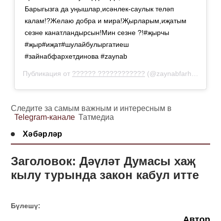
Барыгызга да уңышлар,исәнлек-саулык теләп
калам!?Желаю добра и мира!Җырларым,иҗатым
сезне канатландырсын!Мин сезне ?!#җырчы
#җыр#иҗат#шулайбулыргатиеш
#зайнабфархетдинова #zaynab
Публикация от
?????? ????????????
(@zaynabfarhetdinova)
Следите за самым важным и интересным в
Telegram-канале
Татмедиа
Хәбәрләр
Заголовок: Дәүләт Думасы хаҗ
кылу турында закон кабул итте
Бүлешү:
Автор