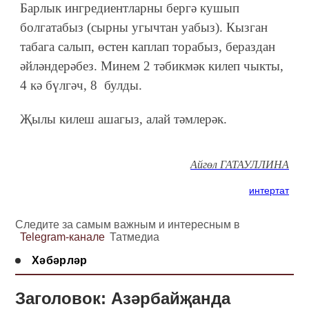
Барлык ингредиентларны бергә кушып
болгатабыз (сырны угычтан уабыз). Кызган
табага салып, өстен каплап торабыз, бераздан
әйләндерәбез. Минем 2 тәбикмәк килеп чыкты,
4 кә бүлгәч, 8 булды.
Җылы килеш ашагыз, алай тәмлерәк.
Айгөл ГАТАУЛЛИНА
интертат
Следите за самым важным и интересным в
Telegram-канале
Татмедиа
Хәбәрләр
Заголовок: Азәрбайҗанда