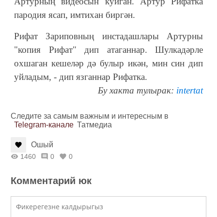
Артурның видеосын куйган. Артур Рифатка
пародия ясап, имтихан биргән.
Рифат Зариповның инстадашлары Артурны
"копия Рифат" дип атаганнар. Шулкадәрле
охшаган кешеләр дә булыр икән, мин син дип
уйладым, - дип язганнар Рифатка.
Бу хакта тулырак:
intertat
Следите за самым важным и интересным в
Telegram-канале
Татмедиа
Ошый
1460
0
0
Комментарий юк