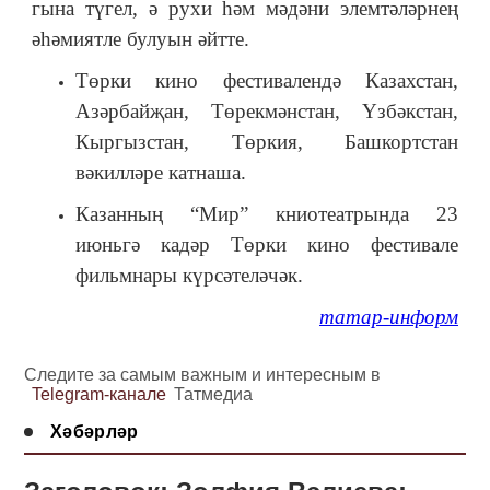
гына түгел, ә рухи һәм мәдәни элемтәләрнең
әһәмиятле булуын әйтте.
Төрки кино фестивалендә Казахстан,
Азәрбайҗан, Төрекмәнстан, Үзбәкстан,
Кыргызстан, Төркия, Башкортстан
вәкилләре катнаша.
Казанның “Мир” книотеатрында 23
июньгә кадәр Төрки кино фестивале
фильмнары күрсәтеләчәк.
татар-информ
Следите за самым важным и интересным в
Telegram-канале
Татмедиа
Хәбәрләр