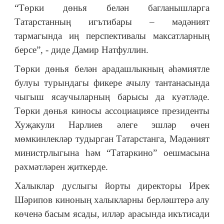
“Төрки дөнья белән багланышларга
Татарстанның игътибары – мәдәният
тармагында иң перспективалы максатларның
берсе”, - диде Дамир Натфуллин.
Төрки дөнья белән арадашлыкның әһәмиятле
булуы турындагы фикере ачылу тантанасында
чыгыш ясаучыларның барысы да куәтләде.
Төрки дөнья киносы ассоциациясе президенты
Хуҗакули Нарлиев әлеге эшләр өчен
мөмкинлекләр тудырган Татарстанга, Мәдәният
министрлыгына һәм “Татаркино” оешмасына
рәхмәтләрен җиткерде.
Халыклар дуслыгы йорты директоры Ирек
Шәрипов киноның халыкларны берләштерә алу
көченә басым ясады, илләр арасында икътисади