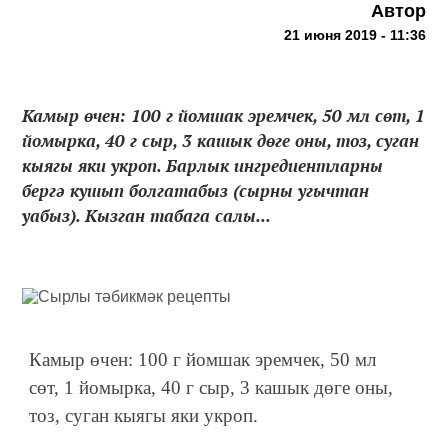
Автор
21 июня 2019 - 11:36
Камыр өчен: 100 г йомшак эремчек, 50 мл сөт, 1
йомырка, 40 г сыр, 3 кашык дөге оны, тоз, суган
кыягы яки укроп. Барлык ингредиентларны
бергә кушып болгатабыз (сырны угычтан
уабыз). Кызган табага салы...
Камыр өчен: 100 г йомшак эремчек, 50 мл
сөт, 1 йомырка, 40 г сыр, 3 кашык дөге оны,
тоз, суган кыягы яки укроп.