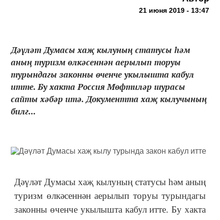
21 июня 2019 - 13:47
Дәүләт Думасы хаҗ кылуның статусы һәм
аның туризм өлкәсеннән аерылып торуы
турындагы законны өченче укылышта кабул
итте. Бу хакта Россия Мөфтиләр шурасы
сайты хәбәр итә. Документта хаҗ кылучының
билг...
Дәүләт Думасы хаҗ кылуның статусы һәм аның
туризм өлкәсеннән аерылып торуы турындагы
законны өченче укылышта кабул итте. Бу хакта