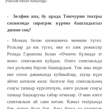
-
Зөлфия апа, бу арада Тинчурин театры
сәхнәсендә сирәгрәк күренә башладыгыз
димме соң?
- Моның белән килешмичә мөмкин түгел.
Рольләр дә юк түгел, ике ел элек режиссер
Резидә Гарипова белән «Өченче бүлмәдә эт
яши» спектаклен куйдык. Әлеге спектакльдә
төп рольнең берсен башкардым. Тик аны инде
ике сезон дәвамында куймыйлар, шуңа күрә
әйтеп китәсем килә: билгеле бер спектакльнең
соңгы тапкыр күрсәтелүен, әлеге рольне соңгы
тапкыр башкаруны хәбәр итмиләр. Ә мин әлеге
спектакльне ай саен көтәм. Камал театрында
бик матур йола бар. Аны безгә дә күчерсәк