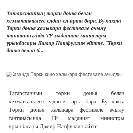
Татарстанның төрки дөнья белән
хезмәттәшлеге елдан-ел арта бара. Бу хакта
Төрки дөнья халыкара фестивале ачылу
тантанасында ТР мәдәният министры
урынбасары Дамир Натфуллин әйтте. “Төрки
дөнья белән б...
Татарстанның төрки дөнья белән
хезмәттәшлеге елдан-ел арта бара. Бу хакта
Төрки дөнья халыкара фестивале ачылу
тантанасында ТР мәдәният министры
урынбасары Дамир Натфуллин әйтте.