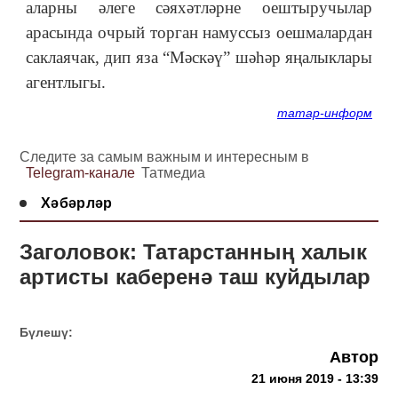
аларны әлеге сәяхәтләрне оештыручылар
арасында очрый торган намуссыз оешмалардан
саклаячак, дип яза “Мәскәү” шәһәр яңалыклары
агентлыгы.
татар-информ
Следите за самым важным и интересным в
Telegram-канале
Татмедиа
Хәбәрләр
Заголовок: Татарстанның халык
артисты каберенә таш куйдылар
Бүлешү:
Автор
21 июня 2019 - 13:39