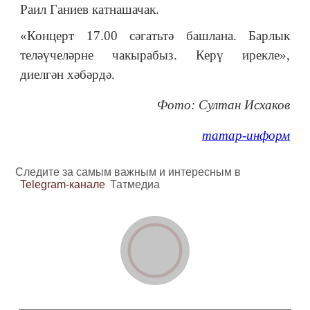
Раил Ганиев катнашачак.
«Концерт 17.00 сәгатьтә башлана. Барлык
теләүчеләрне чакырабыз. Керү ирекле»,
диелгән хәбәрдә.
Фото: Султан Исхаков
татар-информ
Следите за самым важным и интересным в
Telegram-канале
Татмедиа