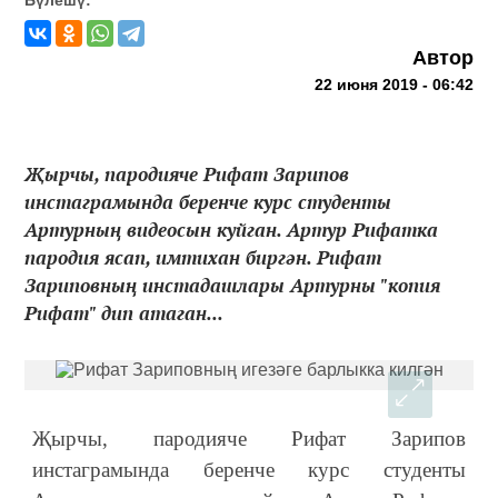
Автор
22 июня 2019 - 06:42
Җырчы, пародияче Рифат Зарипов
инстаграмында беренче курс студенты
Артурның видеосын куйган. Артур Рифатка
пародия ясап, имтихан биргән. Рифат
Зариповның инстадашлары Артурны "копия
Рифат" дип атаган...
Җырчы, пародияче Рифат Зарипов
инстаграмында беренче курс студенты