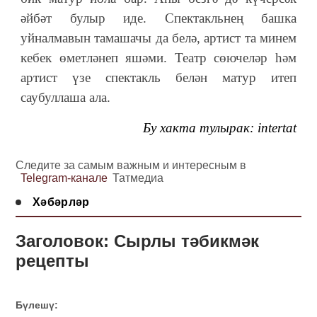
әйбәт булыр иде. Спектакльнең башка
уйналмавын тамашачы да белә, артист та минем
кебек өметләнеп яшәми. Театр сөючеләр һәм
артист үзе спектакль белән матур итеп
саубуллаша ала.
Бу хакта тулырак:
intertat
Следите за самым важным и интересным в
Telegram-канале
Татмедиа
Хәбәрләр
Заголовок: Сырлы тәбикмәк
рецепты
Бүлешү: