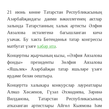
21 июнь көнне Татарстан Республикасының
Азәрбайҗандагы даими вәкиллегенең актлар
залында Татарстанның халык артисты Әлфия
Авзалова истәлегенә багышланган кичә
узачак. Бу хакта Бөтендөнья татар конгрессы
матбугат үзәге
хәбәр итә
.
Концертны җырчының кызы, «Әлфия Авзалова
фонды» президенты Зөлфия Авзалова
«Яшьлек» Азәрбайҗан татар яшьләре үзәге
ярдәме белән оештыра.
Концертта халыкара конкурслар лауреатлары
Алмаз Хөсәенов, Гүзәл Әхмәдиева, Зәринә
Вилданова, Татарстан Республикасының
атказанган артистлары Айгөл Кыямова һәм