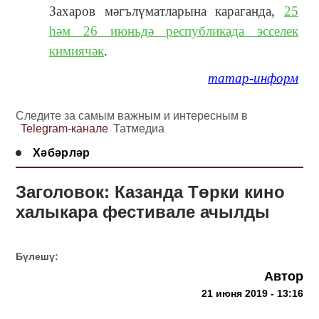
Захаров мәгълүматларына караганда,
25
һәм 26 июньдә республикада эсселек
кимиячәк
.
татар-информ
Следите за самым важным и интересным в
Telegram-канале
Татмедиа
Хәбәрләр
Заголовок: Казанда Төрки кино
халыкара фестивале ачылды
Бүлешү:
Автор
21 июня 2019 - 13:16