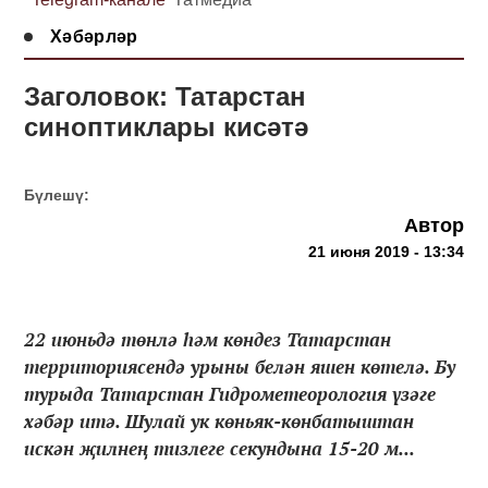
Хәбәрләр
Заголовок: Татарстан
синоптиклары кисәтә
Бүлешү:
Автор
21 июня 2019 - 13:34
22 июньдә төнлә һәм көндез Татарстан
территориясендә урыны белән яшен көтелә. Бу
турыда Татарстан Гидрометеорология үзәге
хәбәр итә. Шулай ук көньяк-көнбатыштан
искән җилнең тизлеге секундына 15-20 м...