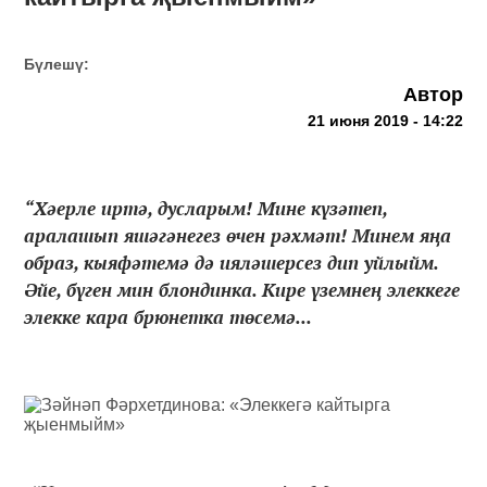
Бүлешү:
Автор
21 июня 2019 - 14:22
“Хәерле иртә, дусларым! Мине күзәтеп,
аралашып яшәгәнегез өчен рәхмәт! Минем яңа
образ, кыяфәтемә дә ияләшерсез дип уйлыйм.
Әйе, бүген мин блондинка. Кире үземнең элеккеге
элекке кара брюнетка төсемә...