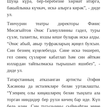
Шуңа күрә, бер-беребезне хөрмәт итәргә,
бакыйлыкка күчкәч, искә алырга кирәк”, - диде
ул.
Тинчурин театры директоры Фәнис
Мөсәгыйтов Әнәс Галиуллинны гадел, туры
сүзле, талантлы, яхшы кеше буларак искә алды.
“Әнәс абый, авыр туфракларың җиңел булсын.
Син безнең күңелебездә. Сине искә төшереп,
гел синең сүзләрне кабатлап һәм син әйткән
юллардан тайпылмаска тырышып яшибез”, -
диде ул.
Татарстанның атказанган артисты Әлфия
Хәсәнова да истәлекләре белән уртаклашты.
“Үзеңнең олы киңәшләрең белән тыңлата ала
торган ниндидер бер рухи көчең бар иде. Күп
белә идең. Син тугызынчы сыйныфтан мине