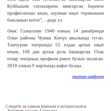
Куйбышев сәхнәләренә менгергән беренче
профессионал кеше, шуннан иҗат тормышым
башланып китте”, - диде ул.
Әнәс Галиуллин 1940 елның 14 декабрендә
Әлки районы Чуваш Кичүе авылында туган.
Тинчурин театрында 55 елдан артык иҗат
иткән, 100 дән артык роль башкарган. Озак
еллар театрның профком рәисе булып эшләгән.
2018 елның 9 мартында вафат булды.
татар-информ
Следите за самым важным и интересным в
Telegram-канале
Татмедиа