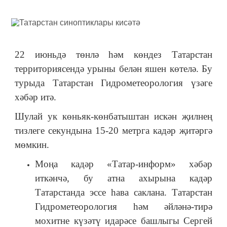
22 июньдә төнлә һәм көндез Татарстан
территориясендә урыны белән яшен көтелә. Бу
турыда Татарстан Гидрометеорология үзәге
хәбәр итә.
Шулай ук көньяк-көнбатыштан искән җилнең
тизлеге секундына 15-20 метрга кадәр җитәргә
мөмкин.
Моңа кадәр «Татар-информ» хәбәр
иткәнчә, бу атна ахырына кадәр
Татарстанда эссе һава саклана. Татарстан
Гидрометеорология һәм әйләнә-тирә
мохитне күзәтү идарәсе башлыгы Сергей