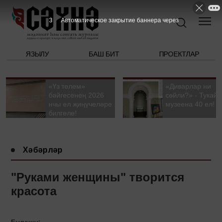
2
Автоматическое закрытие баннера через
ЯЗЫЛУ
БАШ БИТ
ПРОЕКТЛАР
«Үз телем»
«Диварлар ни
бәйгесенең 2026
сөйли?» - Тукай
нчы ел җиңүчеләре
музеена 40 ел!
билгеле!
Хәбәрләр
"Руками женщины" творится
красота
Бүлешү: