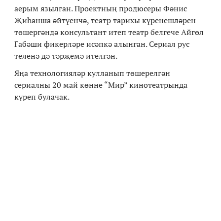
аерым язылган.
Проектның продюсеры Фәнис
Җиһанша әйтүенчә, театр тарихы күренешләрен
төшергәндә
консультант итеп театр белгече Айгөл
Габәши фикерләре исәпкә алынган. Сериал рус
теленә дә тәрҗемә ителгән.
Яңа технологияләр кулланып төшерелгән
сериалны 20 май көнне “Мир” кинотеатрында
күреп булачак.