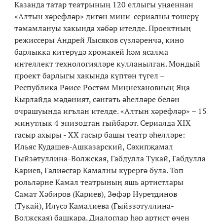
Казанда татар театрының 120 еллыгы уңаеннан
«Алтын хәрефләр» дигән мини-сериалны төшерү
тәмамлануы хакында хәбәр ителде. Проектның
режиссеры Андрей Лысяков сүзләренчә, кино
барлыкка китерүдә хромакей һәм ясалма
интеллект технологияләре кулланылган.
Мондый
проект барлыгы хакында күптән түгел –
Республика Рәисе Рөстәм Миңнехановның Яңа
Кырлайда мәдәният, сәнгать әһелләре белән
очрашуында игълан ителде.
«Алтын хәрефләр»
– 15
минутлык 4 эпизодтан гыйбарәт.
Сериалда XIX
гасыр ахыры - XX гасыр башы театр әһелләре:
Ильяс Кудашев-Ашказарский, Сәхипҗамал
Гыйзәтуллина-Волжская, Габдулла Тукай, Габдулла
Кариев, Галиәсгар Камалны күрергә була.
Төп
рольләрне Камал театрының яшь артистлары
Самат Хәбиров (Кариев), Зөфәр Нуретдинов
(Тукай), Илүсә Камалиева (Гыйззәтуллина-
Волжская) башкара. Диалоглар һәр артист өчен