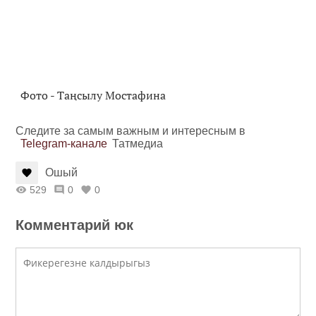
Фото - Таңсылу Мостафина
Следите за самым важным и интересным в
Telegram-канале
Татмедиа
Ошый
529
0
0
Комментарий юк