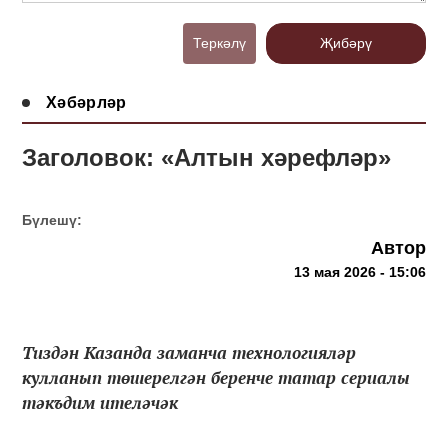
Теркәлү
Җибәрү
Хәбәрләр
Заголовок: «Алтын хәрефләр»
Бүлешү:
Автор
13 мая 2026 - 15:06
Тиздән Казанда заманча технологияләр
кулланып төшерелгән беренче татар сериалы
тәкъдим ителәчәк