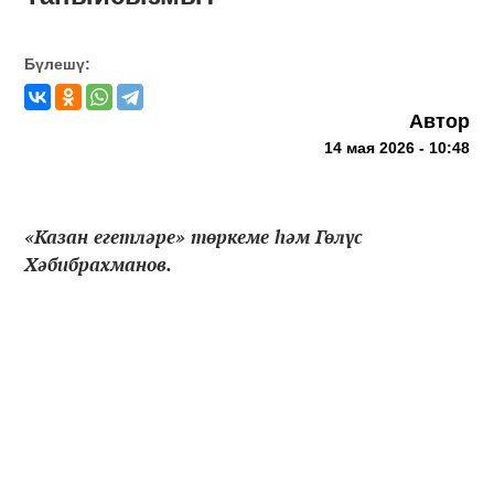
Бүлешү:
Автор
14 мая 2026 - 10:48
«Казан егетләре» төркеме һәм Гөлүс
Хәбибрахманов.