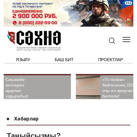
ЯЗЫЛУ
БАШ БИТ
ПРОЕКТЛАР
Сишәмбе
«Үз телем»
кичләрен
бәйгесенең 2026
җырлап
нчы ел җиңүчелә
уздырабыз!
билгеле!
Хәбәрләр
Таныйсызмы?