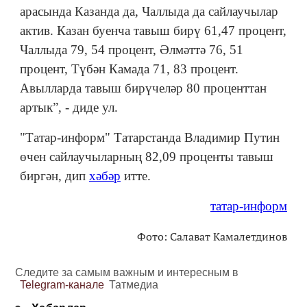
арасында Казанда да, Чаллыда да сайлаучылар
актив. Казан буенча тавыш бирү 61,47 процент,
Чаллыда 79, 54 процент, Әлмәттә 76, 51
процент, Түбән Камада 71, 83 процент.
Авылларда тавыш бирүчеләр 80 проценттан
артык”, - диде ул.
"Татар-информ" Татарстанда Владимир Путин
өчен сайлаучыларның 82,09 проценты тавыш
биргән, дип
хәбәр
итте.
татар-информ
Фото: Салават Камалетдинов
Следите за самым важным и интересным в
Telegram-канале
Татмедиа