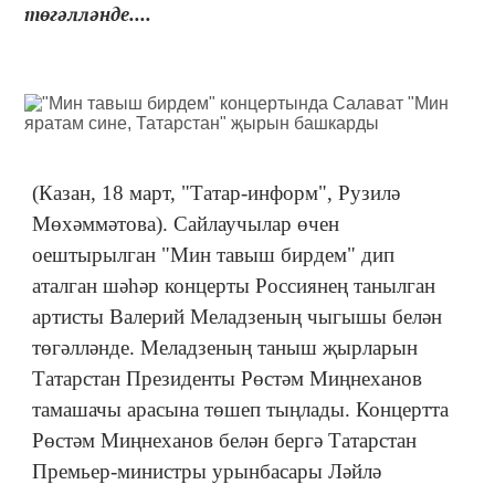
төгәлләнде....
(Казан, 18 март, "Татар-информ", Рузилә
Мөхәммәтова). Сайлаучылар өчен
оештырылган "Мин тавыш бирдем" дип
аталган шәһәр концерты Россиянең танылган
артисты Валерий Меладзеның чыгышы белән
төгәлләнде. Меладзеның таныш җырларын
Татарстан Президенты Рөстәм Миңнеханов
тамашачы арасына төшеп тыңлады. Концертта
Рөстәм Миңнеханов белән бергә Татарстан
Премьер-министры урынбасары Ләйлә