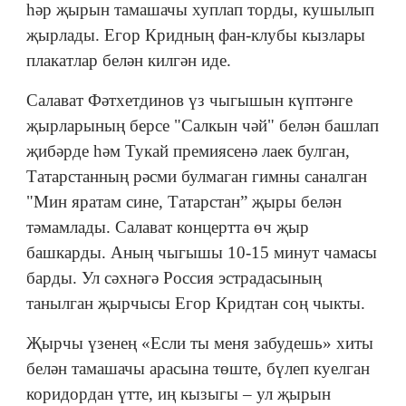
һәр җырын тамашачы хуплап торды, кушылып
җырлады. Егор Кридның фан-клубы кызлары
плакатлар белән килгән иде.
Салават Фәтхетдинов үз чыгышын күптәнге
җырларының берсе "Салкын чәй" белән башлап
җибәрде һәм Тукай премиясенә лаек булган,
Татарстанның рәсми булмаган гимны саналган
"Мин яратам сине, Татарстан” җыры белән
тәмамлады. Салават концертта өч җыр
башкарды. Аның чыгышы 10-15 минут чамасы
барды. Ул сәхнәгә Россия эстрадасының
танылган җырчысы Егор Кридтан соң чыкты.
Җырчы үзенең «Если ты меня забудешь» хиты
белән тамашачы арасына төште, бүлеп куелган
коридордан үтте, иң кызыгы – ул җырын