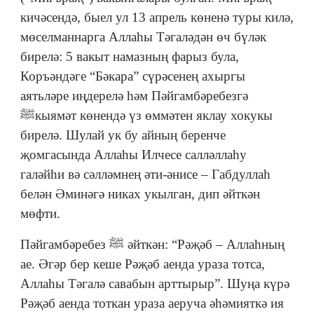
кичәсендә, быел ул 13 апрель көненә туры килә,
мөселманнарга Аллаһы Тәгаләдән өч бүләк
бирелә: 5 вакыт намазның фарыз була,
Коръәндәге “Бәкара” сүрәсенең ахыргы
аятьләре иңдерелә һәм Пәйгамбәребезгә
ﷺкыямәт көнендә үз өммәтен яклау хокукы
бирелә. Шулай ук бу айның беренче
җомгасында Аллаһы Илчесе салләллаһу
галәйһи вә сәлләмнең әти-әнисе – Габдуллаһ
белән Әминәгә никах укылган, дип әйткән
мөфти.
Пәйгамбәребез ﷺ әйткән: “Рәҗәб – Аллаһның
ае. Әгәр бер кеше Рәҗәб аенда ураза тотса,
Аллаһы Тәгалә савабын арттырыр”. Шуңа күрә
Рәҗәб аенда тоткан ураза аеруча әһәмияткә ия