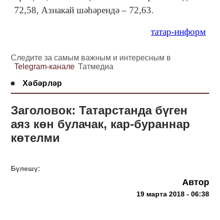
72,58, Азнакай шәһәрендә – 72,63.
татар-информ
Следите за самым важным и интересным в
Telegram-канале
Татмедиа
Хәбәрләр
Заголовок: Татарстанда бүген
аяз көн булачак, кар-бураннар
көтелми
Бүлешү:
Автор
19 марта 2018 - 06:38