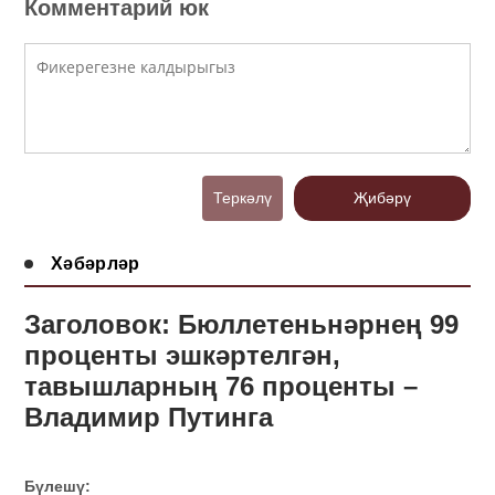
Комментарий юк
Теркәлү
Җибәрү
Хәбәрләр
Заголовок: Бюллетеньнәрнең 99
проценты эшкәртелгән,
тавышларның 76 проценты –
Владимир Путинга
Бүлешү: