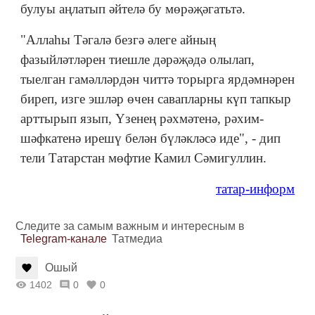
булуы аңлатып әйтелә бу мөрәҗәгатьтә.
"Аллаһы Тәгалә безгә әлеге айның
фазыйләтләрен тиешле дәрәҗәдә олылап,
тыелган гамәлләрдән читтә торырга ярдәмнәрен
биреп, изге эшләр өчен савапларны күп тапкыр
арттырып язып, Үзенең рәхмәтенә, рәхим-
шәфкатенә ирешү белән бүләкләсә иде", - дип
тели Татарстан мөфтие Камил Сәмигуллин.
татар-информ
Следите за самым важным и интересным в
Telegram-канале
Татмедиа
Ошый
1402
0
0