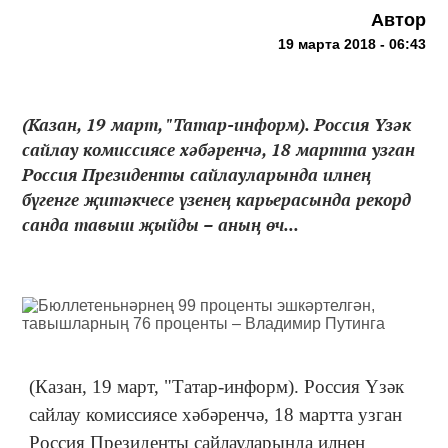
Автор
19 марта 2018 - 06:43
(Казан, 19 март, "Татар-информ). Россия Үзәк
сайлау комиссиясе хәбәренчә, 18 мартта узган
Россия Президенты сайлауларында илнең
бүгенге җитәкчесе үзенең карьерасында рекорд
санда тавыш җыйды – аның өч...
(Казан, 19 март, "Татар-информ). Россия Үзәк
сайлау комиссиясе хәбәренчә, 18 мартта узган
Россия Президенты сайлауларында илнең