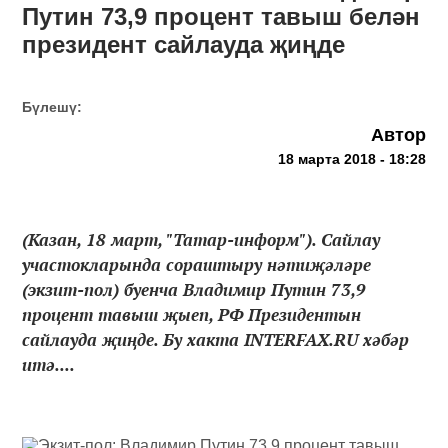
Путин 73,9 процент тавыш белән
президент сайлауда җиңде
Бүлешү:
Автор
18 марта 2018 - 18:28
(Казан, 18 март, "Татар-информ"). Сайлау
участокларында сораштыру нәтиҗәләре
(экзит-пол) буенча Владимир Путин 73,9
процент тавыш җыеп, РФ Президентын
сайлауда җиңде. Бу хакта INTERFAX.RU хәбәр
итә....