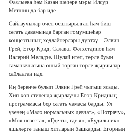
Фазлыева һәм Казан шәһәре мэры Илсур
Метшин да бар иде.
Сайлаучылар өчен оештырылган һәм биш
сәгать дәвамында барган гомумшәһәр
концертының хедлайнерлары дүртәү – Элвин
Грей, Егор Крид, Салават Фәтхетдинов һәм
Валерий Меладзе. Шулай итеп, төрле буын
тамашачысына ошый торган төрле җырчылар
сайланган иде.
Иң беренче булып Элвин Грей чыгыш ясады.
Хип-хоп стилендә җырлаучы Егор Кридның
программасы бер сәгать чамасы барды. Ул
үзенең «Мало нормальных девчат», «Потрачу»,
«Моя невеста», «Где ты, где я», «Будильник»
яшьләргә таныш хитларын башкарды. Егорның