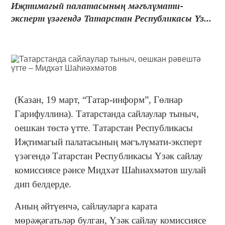
Иҗтимагый палатасының мәгълүмати-
эксперт үзәгендә Татарстан Республикасы Үз...
(Казан, 19 март, “Татар-информ”, Гөлнар
Гарифуллина). Татарстанда сайлаулар тыныч,
оешкан төстә үтте. Татарстан Республикасы
Иҗтимагый палатасының мәгълүмати-эксперт
үзәгендә Татарстан Республикасы Үзәк сайлау
комиссиясе рәисе Мидхәт Шаһиәхмәтов шулай
дип белдерде.
Аның әйтүенчә, сайлауларга карата
мөрәҗәгатьләр булган, Үзәк сайлау комиссиясе