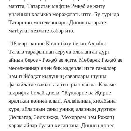
мартта, Татарстан мөфтие Рәҗәб ае җитү
уңаеннан халыкка мөрәҗәгать итте. Бу турыда
Татарстан мөселманнары Диния нәзарәте
матбугат хезмәте хәбәр итә.
"18 март көнне Кояш бату белән Аллаһы
Тәгалә тарафыннан аеруча олыланган дүрт
айның берсе - Рәҗәб ае җитә. Мөбарәк Рәҗәб ае
мөселманнар өчен бик кадерле: изге гамәлләр
һәм гыйбадәт кылуның саваплары шушы
фазыйләтле вакытта арттырып языла. Кәламе
шәрифтә болай диелә: “Күкләрне вә Җирне
яралткан көннән алып, Аллаһының хисабына
күрә, айларның саны унике; аларның дүртесе
(Зөлкагдә, Зөлхиҗҗә, Мөхәррәм һәм Рәҗәп)
хәрәм айлар булып хисаплана. Диннең дөрес