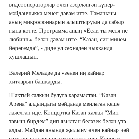
видеооператорлар өчен әзерләнгән күпер-
мәйданчыкка менеп дәвам итте. Тамашачы
аның микрофоннарын алыштыруын да сабыр
гына көтте. Программа аның «Если ты меня не
любишь» белән дәвам итте. “Казан, син минем
йөрәгемдә”, - диде ул сәхнәдән чыкканда
хушлашып.
Валерий Меладзе да үзенең иң кайнар
хитларын башкарды.
Шактый салкын булуга карамастан, “Казан
Арена” алдындагы мәйданда меңләгән кеше
җыелган иде. Концертка Казан халкы “Мин
тавыш бирдем” дип язылган беләзек белән үтә
алды. Мәйдан янында җылыну өчен кайнар чәй
сату урынннары оештырылган иде. Концерт