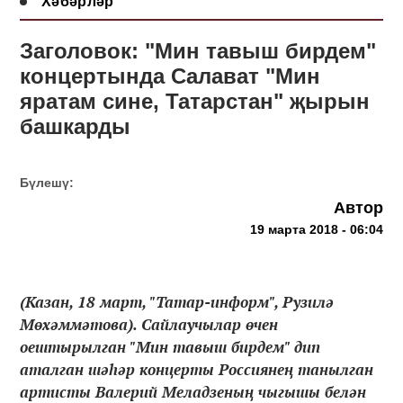
Хәбәрләр
Заголовок: "Мин тавыш бирдем"
концертында Салават "Мин
яратам сине, Татарстан" җырын
башкарды
Бүлешү:
Автор
19 марта 2018 - 06:04
(Казан, 18 март, "Татар-информ", Рузилә
Мөхәммәтова). Сайлаучылар өчен
оештырылган "Мин тавыш бирдем" дип
аталган шәһәр концерты Россиянең танылган
артисты Валерий Меладзеның чыгышы белән