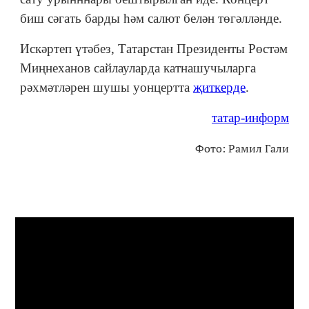
биш сәгать барды һәм салют белән төгәлләнде.
Искәртеп үтәбез, Татарстан Президенты Рөстәм
Миңнеханов сайлауларда катнашучыларга
рәхмәтләрен шушы уонцертта
җиткерде
.
татар-информ
Фото: Рамил Гали