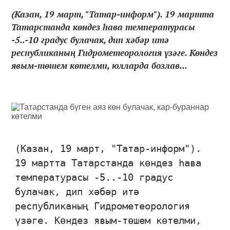
(Казан, 19 март, "Татар-информ"). 19 мартта
Татарстанда көндез һава температурасы
-5..-10 градус булачак, дип хәбәр итә
республиканың Гидрометеорология үзәге. Көндез
явым-төшем көтелми, юлларда бозлав...
(Казан, 19 март, "Татар-информ").
19 мартта Татарстанда көндез һава
температурасы -5..-10 градус
булачак, дип хәбәр итә
республиканың Гидрометеорология
үзәге. Көндез явым-төшем көтелми,