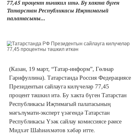
77,45 процент тәшкил итә. Бу хакта бүген
Татарстан Республикасы Иҗтимагый
палатасыны...
(Казан, 19 март, “Татар-информ”, Гөлнар
Гарифуллина). Татарстанда Россия Федерациясе
Президентын сайлауга килүчеләр 77,45
процент тәшкил итә. Бу хакта бүген Татарстан
Республикасы Иҗтимагый палатасының
мәгълүмати-эксперт үзәгендә Татарстан
Республикасы Үзәк сайлау комиссиясе рәисе
Мидхәт Шаһиәхмәтов хәбәр итте.