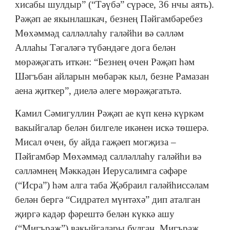
хисабы шулдыр” (“Тәүбә” сүрәсе, 36 нчы аять).
Рәҗәп ае якынлашкач, безнең Пәйгамбәребез
Мөхәммәд салләллаһу галәйһи вә сәлләм
Аллаһы Тәгаләгә түбәндәге дога белән
мөрәҗәгать иткән: “Безнең өчен Рәҗәп һәм
Шәгъбан айларын мөбарәк кыл, безне Рамазан
аена җиткер”, диелә әлеге мөрәҗәгатьтә.
Камил Сәмигуллин Рәҗәп ае күп кенә күркәм
вакыйгалар белән билгеле икәнен искә төшерә.
Мисал өчен, бу айда гаҗәеп могҗиза –
Пәйгамбәр Мөхәммәд салләллаһу галәйһи вә
сәлләмнең Мәккәдән Иерусалимга сәфәре
(“Исра”) һәм алга таба Җәбраил галәйһиссәлам
белән бергә “Сидрател мүнтәхә” дип аталган
җиргә кадәр фәрештә белән күккә ашу
(“Мигъраҗ”) вакыйгалары булган. Мигъраҗ