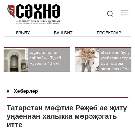
ЯЗЫЛУ
БАШ БИТ
ПРОЕКТЛАР
«Диварлар ни
«Бәхетле булу
сөйли?» - Тукай
үзебездән тора».
музеена 40 ел!
Буа театры
актрисасы Гөлна
Гыйззәтуллина-
Гатауллина белә
әңгәмә
Хәбәрләр
Татарстан мөфтие Рәҗәб ае җитү
уңаеннан халыкка мөрәҗәгать
итте