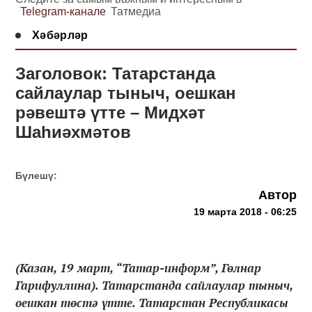
Telegram-канале
Татмедиа
Хәбәрләр
Заголовок: Татарстанда
сайлаулар тыныч, оешкан
рәвештә үтте – Мидхәт
Шаһиәхмәтов
Бүлешү:
Автор
19 марта 2018 - 06:25
(Казан, 19 март, “Татар-информ”, Гөлнар
Гарифуллина). Татарстанда сайлаулар тыныч,
оешкан төстә үтте. Татарстан Республикасы