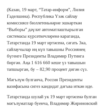
(Казан, 19 март, “Татар-информ”, Лилия
Гаделшина). Республика Үзәк сайлау
комиссиясе бюллетеньнәрне эшкәрткән
“Выборы” дәүләт автоматлаштырылган
системасы күрсәткечләренә караганда,
Татарстанда 19 март иртәсенә, сәгать 3кә,
сайлаучылар иң күп тавышны Россиянең
бүгенге Президенты Владимир Путинга
биргән. Аңа 1 616 660 кеше үз тавышын
тапшырган, бу – 82,90 процент дигән сүз.
Мәгълүм булганча, Россия Президенты
вазифасына сигез кандидат дәгъва иткән иде.
Татарстанда шулай ук 19 март иртәсенә булган
мәгълүматлар буенча, Владимир Жириновский