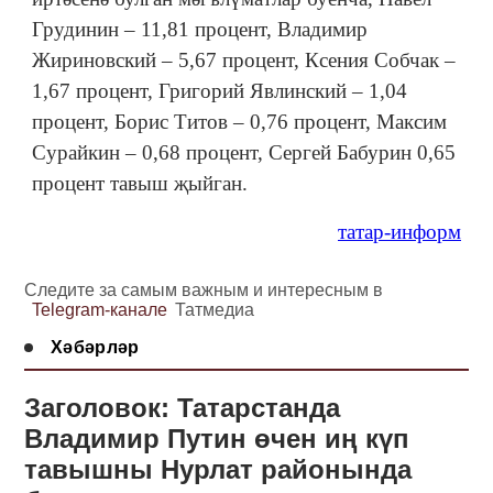
Грудинин – 11,81 процент, Владимир
Жириновский – 5,67 процент, Ксения Собчак –
1,67 процент, Григорий Явлинский – 1,04
процент, Борис Титов – 0,76 процент, Максим
Сурайкин – 0,68 процент, Сергей Бабурин 0,65
процент тавыш җыйган.
татар-информ
Следите за самым важным и интересным в
Telegram-канале
Татмедиа
Хәбәрләр
Заголовок: Татарстанда
Владимир Путин өчен иң күп
тавышны Нурлат районында