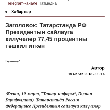
Telegram-канале
Татмедиа
Хәбәрләр
Заголовок: Татарстанда РФ
Президентын сайлауга
килүчеләр 77,45 процентны
тәшкил иткән
Бүлешү:
Автор
19 марта 2018 - 06:14
(Казан, 19 март, “Татар-информ”, Гөлнар
Гарифуллина). Татарстанда Россия
Федерациясе Президентын сайлауга килүчеләр