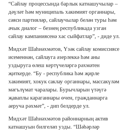
“Сайлау процессында барлык катнашучылар –
дәүләт һәм муниципаль хакимият органнары,
сәяси партияләр, сайлаучылар белән туры һәм
ачык диалог – безнең республикада узган
сайлау кампаниясенә хас сыйфатлар”, - диде ул.
Мидхәт Шаһиәхмәтов, Үзәк сайлау комиссиясе
исеменнән, сайлауга әзерлеккә һәм аны
уздыруга өлеш кертүчеләргә рәхмәтен
җиткерде. “Бу - республика һәм җирле
хакимият, хокук саклау органнары, массакүләм
мәгълүмат чаралары. Бурычларын үтәүгә
җаваплы караганнары өчен, гражданнарга
аеруча рәхмәт”, - дип белдерде ул.
Мидхәт Шаһиәхмәтов районнарның актив
катнашуын билгеләп узды. “Шәһәрләр