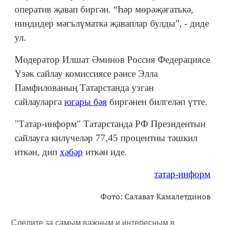
оператив җавап биргән. “Һәр мөрәҗәгатькә,
ниндидер мәгълүматка җаваплар булды”, - диде
ул.
Модератор Илшат Әминов Россия Федерациясе
Үзәк сайлау комиссиясе рәисе Элла
Памфилованың Татарстанда узган
сайлауларга
югары бәя
биргәнен билгеләп үтте.
"Татар-информ" Татарстанда РФ Президентын
сайлауга килүчеләр 77,45 процентны тәшкил
иткән, дип
хәбәр
иткән иде.
татар-информ
Фото: Салават Камалетдинов
Следите за самым важным и интересным в