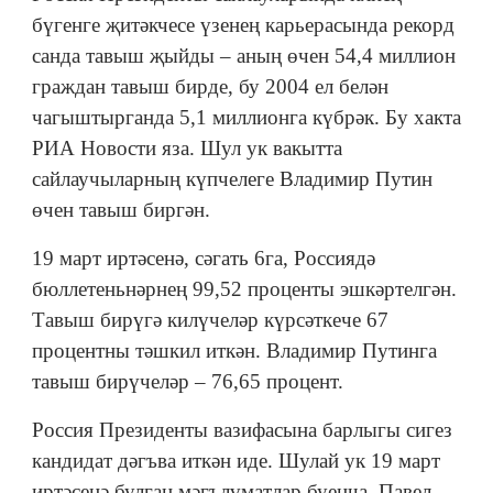
бүгенге җитәкчесе үзенең карьерасында рекорд
санда тавыш җыйды – аның өчен 54,4 миллион
граждан тавыш бирде, бу 2004 ел белән
чагыштырганда 5,1 миллионга күбрәк. Бу хакта
РИА Новости яза. Шул ук вакытта
сайлаучыларның күпчелеге Владимир Путин
өчен тавыш биргән.
19 март иртәсенә, сәгать 6га, Россиядә
бюллетеньнәрнең 99,52 проценты эшкәртелгән.
Тавыш бирүгә килүчеләр күрсәткече 67
процентны тәшкил иткән. Владимир Путинга
тавыш бирүчеләр – 76,65 процент.
Россия Президенты вазифасына барлыгы сигез
кандидат дәгъва иткән иде. Шулай ук 19 март
иртәсенә булган мәгълүматлар буенча, Павел