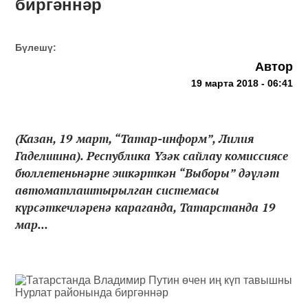
биргәннәр
Бүлешү:
Автор
19 марта 2018 - 06:41
(Казан, 19 март, “Татар-информ”, Лилия
Гаделшина). Республика Үзәк сайлау комиссиясе
бюллетеньнәрне эшкәрткән “Выборы” дәүләт
автоматлаштырылган системасы
күрсәткечләренә караганда, Татарстанда 19
мар...