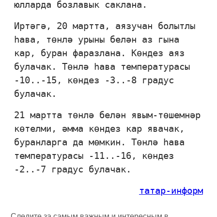
юлларда бозлавык саклана.
Иртәгә, 20 мартта, аязучан болытлы
һава, төнлә урыны белән аз гына
кар, буран фаразлана. Көндез аяз
булачак. Төнлә һава температурасы
-10..-15, көндез -3..-8 градус
булачак.
21 мартта төнлә белән явым-төшемнәр
көтелми, әмма көндез кар явачак,
буранларга да мөмкин. Төнлә һава
температурасы -11..-16, көндез
-2..-7 градус булачак.
татар-информ
Следите за самым важным и интересным в