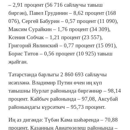
– 2,91 процент (56 716 сайлаучы тавыш
биргән), Павел Грудинин – 8,62 процент (168
076), Сергей Бабурин – 0,57 процент (11 090),
Максим Сурайкин – 1,76 процент (34 309),
Ксения Собчак – 1,21 процент (23 557),
Григорий Явлинский – 0,77 процент (15 091),
Борис Титов – 0,56 процент (10 925) тавыш
җыйган.
Татарстанда барлыгы 2 860 693 сайлаучы
исәпләнә. Владимир Путин өчен иң күп
тавышны Нурлат районында биргәннәр – 98,14
процент. Кайбыч районында – 97,08, Аксубай
районындагы күрсәткеч – 95,73 процент.
Иң аз дигәндә: Түбән Кама шәһәрендә – 70,88
процент, Казанның Авиатөзелеш районында –