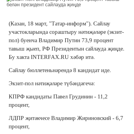
(Казан, 18 март, "Татар-информ"). Сайлау
участокларында сораштыру нәтиҗәләре (экзит-
пол) буенча Владимир Путин 73,9 процент
тавыш җыеп, РФ Президентын сайлауда җиңде.
Бу хакта INTERFAX.RU хәбәр итә.
Сайлау бюллетеньнәрендә 8 кандидат иде.
Экзит-пол нәтиҗәләре түбәндәгечә:
КПРФ кандидаты Павел Грудинин - 11,2
процент,
ЛДПР җитәкчесе Владимир Жириновский - 6,7
процент,