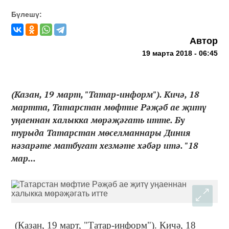
Бүлешү:
Автор
19 марта 2018 - 06:45
(Казан, 19 март, "Татар-информ"). Кичә, 18
мартта, Татарстан мөфтие Рәҗәб ае җитү
уңаеннан халыкка мөрәҗәгать итте. Бу
турыда Татарстан мөселманнары Диния
нәзарәте матбугат хезмәте хәбәр итә. "18
мар...
(Казан, 19 март, "Татар-информ"). Кичә, 18