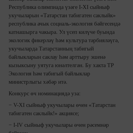
Республика олимпиада үзәге I-XI сыйныф
укучыларын «Татарстан табигатен саклыйк»
республика ачык социаль-экология бәйгесендә
катнашырга чакыра. Ул үсеп килүче буында
экологик фикерләү һәм культура тәрбияләүгә,
укучыларда Татарстанның табигый
байлыкларын саклау һәм арттыру эшенә
кызыксыну уятуга юнәлтелгән. Бу хакта ТР
Экология һәм табигый байлыклар
министрлыгы хәбәр итә.
Конкурс өч номинациядә уза:
− V-XI сыйныф укучылары өчен «Татарстан
табигатен саклыйк!» акциясе;
− I-IV сыйныф укучылары өчен рәсемнәр