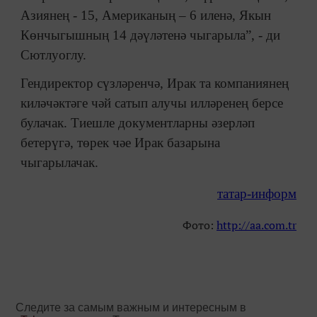
Азиянең - 15, Американың – 6 иленә, Якын
Көнчыгышның 14 дәүләтенә чыгарыла”, - ди
Сютлуоглу.
Гендиректор сүзләренчә, Ирак та компаниянең
киләчәктәге чәй сатып алучы илләренең берсе
булачак. Тиешле документларны әзерләп
бетерүгә, төрек чәе Ирак базарына
чыгарылачак.
татар-информ
Фото:
http://aa.com.tr
Следите за самым важным и интересным в