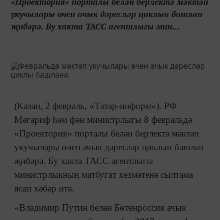
«Проектория» порталы белән берлектә мәктәп
укучылары өчен ачык дәресләр циклын башлап
җибәрә. Бу хакта ТАСС агентлыгы мин...
(Казан, 2 февраль, «Татар-информ»). РФ
Мәгариф һәм фән министрлыгы 8 февральдә
«Проектория» порталы белән берлектә мәктәп
укучылары өчен ачык дәресләр циклын башлап
җибәрә. Бу хакта ТАСС агентлыгы
министрлыкның матбугат хезмәтенә сылтама
ясап хәбәр итә.
«Владимир Путин белән Бөтенроссия ачык