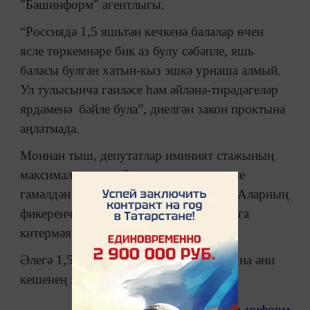
"Башинформ" агентлыгы.
“Россиядә 1,5 яшьтән кечкенә балалар өчен
ясле төркемнәре бик аз булу сәбәпле, яшь
баласы булган хатын-кыз эшкә урнаша алмый.
Ул тулысынча гаиләсе һәм әйләнә-тирәдәгеләр
ярдәменә бәйле була”, диелгән закон проктына
аңлатмада.
Моннан тыш, депутатлар иминият стажының
максималь чорын 6 елга кадәр чикләүне
гамәлдән чыгарырга тәкъдим иттеләр. Аларның
фикеренчә, “бу чара балалар саны артуга
китермәячәк”.
Әлегә 1,5 ел бала тәрбияләү вакыты гына әни
кешенең хезмәт стажына кертелә.
татар-информ