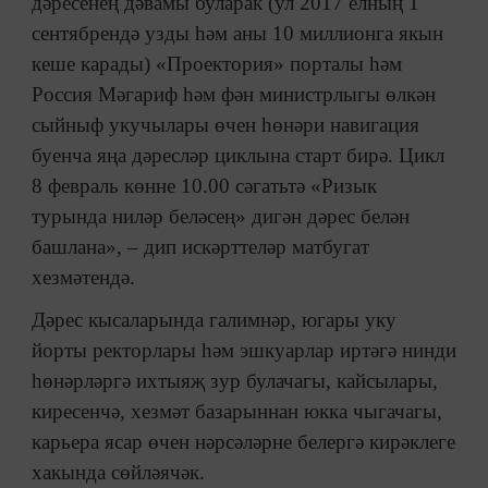
дәресенең дәвамы буларак (ул 2017 елның 1
сентябрендә узды һәм аны 10 миллионга якын
кеше карады) «Проектория» порталы һәм
Россия Мәгариф һәм фән министрлыгы өлкән
сыйныф укучылары өчен һөнәри навигация
буенча яңа дәресләр циклына старт бирә. Цикл
8 февраль көнне 10.00 сәгатьтә «Ризык
турында ниләр беләсең» дигән дәрес белән
башлана», – дип искәрттеләр матбугат
хезмәтендә.
Дәрес кысаларында галимнәр, югары уку
йорты ректорлары һәм эшкуарлар иртәгә нинди
һөнәрләргә ихтыяҗ зур булачагы, кайсылары,
киресенчә, хезмәт базарыннан юкка чыгачагы,
карьера ясар өчен нәрсәләрне белергә кирәклеге
хакында сөйләячәк.