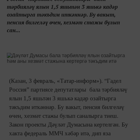
тәрбияләү ялын 1,5 яшьтән 3 яшькә кадәр
озайтырга тәкъдим иткәннәр. Бу вакыт,
пенсия билгеләү өчен, хезмәт стажы булып
сан...
(Казан, 3 февраль, «Татар-информ»). “Гадел
Россия” партиясе депутатлары бала тәрбияләү
ялын 1,5 яшьтән 3 яшькә кадәр озайтырга
тәкъдим иткәннәр. Бу вакыт, пенсия билгеләү
өчен, хезмәт стажы булып саналырга тиеш.
Закон проекты Дәүләт Думасына кертелгән. Бу
хакта федераль ММЧ хәбәр итә, дип яза