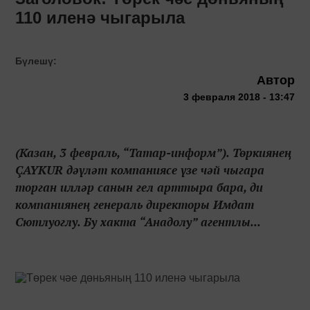
110 иленә чыгарыла
Бүлешү:
Автор
3 февраля 2018 - 13:47
(Казан, 3 февраль, “Татар-информ”). Төркиянең
ÇAYKUR дәүләт компаниясе үзе чәй чыгара
торган илләр санын гел арттыра бара, ди
компаниянең генераль директоры Имдат
Сютлуоглу. Бу хакта “Анадолу” агентлы...