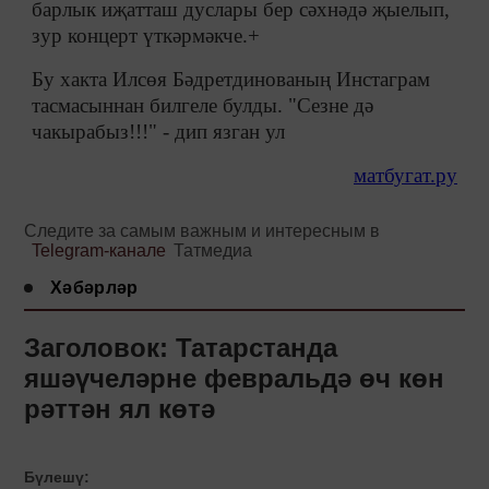
барлык иҗатташ дуслары бер сәхнәдә җыелып,
зур концерт үткәрмәкче.+
Бу хакта Илсөя Бәдретдинованың Инстаграм
тасмасыннан билгеле булды. "Сезне дә
чакырабыз!!!" - дип язган ул
матбугат.ру
Следите за самым важным и интересным в
Telegram-канале
Татмедиа
Хәбәрләр
Заголовок: Татарстанда
яшәүчеләрне февральдә өч көн
рәттән ял көтә
Бүлешү: