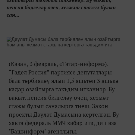
пенсия билгеләү өчен, хезмәт стажы булып
сан...
(Казан, 3 февраль, «Татар-информ»).
“Гадел Россия” партиясе депутатлары
бала тәрбияләү ялын 1,5 яшьтән 3 яшькә
кадәр озайтырга тәкъдим иткәннәр. Бу
вакыт, пенсия билгеләү өчен, хезмәт
стажы булып саналырга тиеш. Закон
проекты Дәүләт Думасына кертелгән. Бу
хакта федераль ММЧ хәбәр итә, дип яза
"Башинформ" агентлыгы.