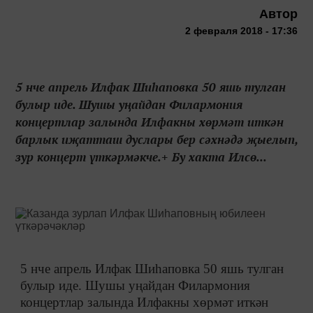
Автор
2 февраля 2018 - 17:36
5 нче апрель Илфак Шиһаповка 50 яшь тулган
булыр иде. Шушы уңайдан Филармония
концертлар залында Илфакны хөрмәт иткән
барлык иҗатташ дуслары бер сәхнәдә җыелып,
зур концерт үткәрмәкче.+ Бу хакта Илсө...
5 нче апрель Илфак Шиһаповка 50 яшь тулган
булыр иде. Шушы уңайдан Филармония
концертлар залында Илфакны хөрмәт иткән