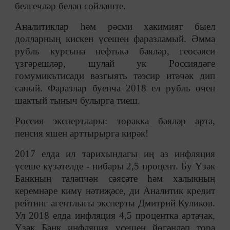
белгечләр белән сөйләште.
Аналитиклар һәм рәсми хакимият быел
долларның кискен үсешен фаразламый. Әмма
рубль курсына нефтькә бәяләр, геосәяси
үзгәрешләр, шулай ук Россиядәге
гомумикътисади вәзгыять тәэсир итәчәк дип
саный. Фаразлар буенча 2018 ел рубль өчен
шактый тыныч булырга тиеш.
Россия экспертлары: торакка бәяләр арта,
пенсия яшен арттырырга кирәк!
2017 елда ил тарихындагы иң аз инфляция
үсеше күзәтелде - нибары 2,5 процент. Бу Үзәк
Банкның таләпчән сәясәте һәм халыкның
керемнәре кимү нәтиҗәсе, ди Аналитик кредит
рейтинг агентлыгы эксперты Дмитрий Куликов.
Ул 2018 елда инфляция 4,5 процентка артачак,
Үзәк Банк инфляция үсешен йөгәнләп тора