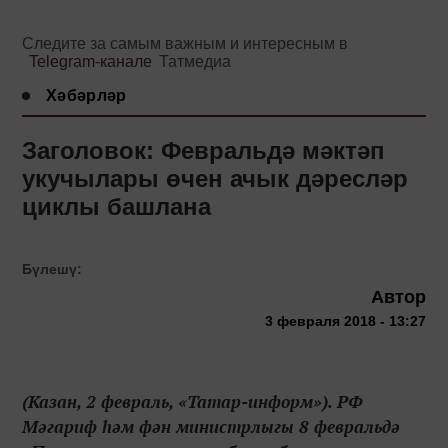
Следите за самым важным и интересным в
Telegram-канале
Татмедиа
Хәбәрләр
Заголовок: Февральдә мәктәп
укучылары өчен ачык дәресләр
циклы башлана
Бүлешү:
Автор
3 февраля 2018 - 13:27
(Казан, 2 февраль, «Татар-информ»). РФ
Мәгариф һәм фән министрлыгы 8 февральдә