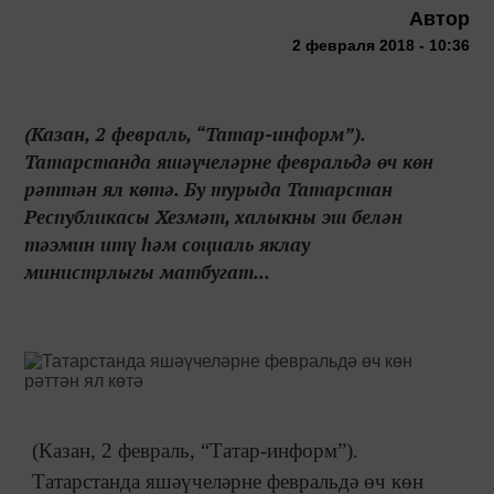
Автор
2 февраля 2018 - 10:36
(Казан, 2 февраль, “Татар-информ”).
Татарстанда яшәүчеләрне февральдә өч көн
рәттән ял көтә. Бу турыда Татарстан
Республикасы Хезмәт, халыкны эш белән
тәэмин итү һәм социаль яклау
министрлыгы матбугат...
(Казан, 2 февраль, “Татар-информ”).
Татарстанда яшәүчеләрне февральдә өч көн