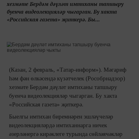
хезмәте Бердәм дәүләт имтиханы тапшыру
буенча видеолекцияләр чыгарган. Бу хакта
«Российская газета» җиткерә. Бы...
(Казан, 2 февраль, «Татар-информ»). Мәгариф
һәм фән өлкәсендә күзәтчелек (Рособрнадзор)
хезмәте Бердәм дәүләт имтиханы тапшыру
буенча видеолекцияләр чыгарган. Бу хакта
«Российская газета» җиткерә.
Быелгы имтихан биремнәрен эшләүчеләр
видеолекцияләрдә имтиханнарга ничек
әзерләнергә кирәклеге турында сөйләячәкләр