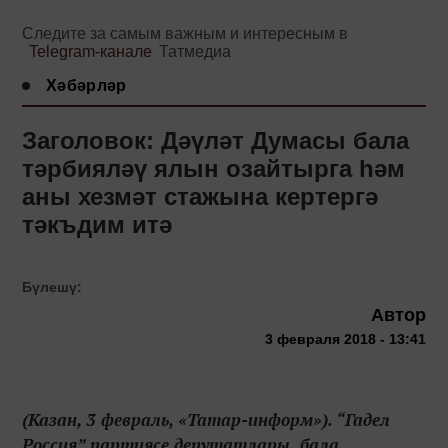
Следите за самым важным и интересным в
Telegram-канале
Татмедиа
Хәбәрләр
Заголовок: Дәүләт Думасы бала
тәрбияләү ялын озайтырга һәм
аны хезмәт стажына кертергә
тәкъдим итә
Бүлешү:
Автор
3 февраля 2018 - 13:41
(Казан, 3 февраль, «Татар-информ»). “Гадел
Россия” партиясе депутатлары бала