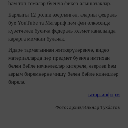
һәм төп темалар буенча фикер алышачаклар.
Барлыгы 12 ролик әзерләнгән, аларны февраль
буе YouTube та Мәгариф һәм фән өлкәсендә
күзәтчелек буенча федераль хезмәт каналында
карарга мөмкин булачак.
Идарә тармагыннан җиткерүләренчә, видео
материалларда һәр предмет буенча имтихан
белән бәйле нечкәлекләр китерелә, әзерлек һәм
аерым биремнәрне чишү белән бәйле киңәшләр
бирелә.
татар-информ
Фото: архив/Ильнар Тухбатов