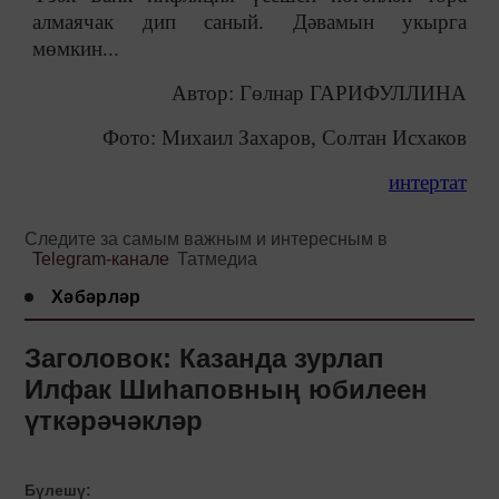
алмаячак дип саный. Дәвамын укырга
мөмкин...
Автор: Гөлнар ГАРИФУЛЛИНА
Фото: Михаил Захаров, Солтан Исхаков
интертат
Следите за самым важным и интересным в
Telegram-канале
Татмедиа
Хәбәрләр
Заголовок: Казанда зурлап
Илфак Шиһаповның юбилеен
үткәрәчәкләр
Бүлешү: