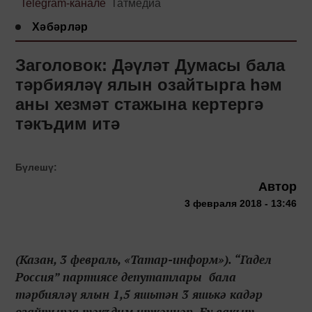
Telegram-канале
Татмедиа
Хәбәрләр
Заголовок: Дәүләт Думасы бала
тәрбияләү ялын озайтырга һәм
аны хезмәт стажына кертергә
тәкъдим итә
Бүлешү:
Автор
3 февраля 2018 - 13:46
(Казан, 3 февраль, «Татар-информ»). “Гадел
Россия” партиясе депутатлары бала
тәрбияләү ялын 1,5 яшьтән 3 яшькә кадәр
озайтырга тәкъдим иткәннәр. Бу вакыт,