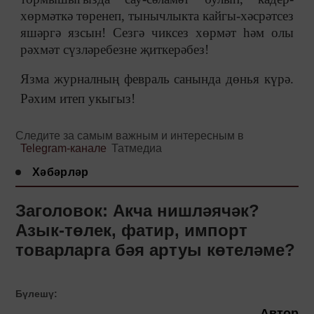
хөрмәткә төренеп, тынычлыкта кайгы-хәсрәтсез
яшәргә язсын! Сезгә чиксез хөрмәт һәм олы
рәхмәт сүзләребезне җиткерәбез!
Язма журналны
ң февраль санында дөн
ья к
үрә.
Рәхим итеп укыгыз!
Следите за самым важным и интересным в
Telegram-канале
Татмедиа
Хәбәрләр
Заголовок: Акча нишләячәк?
Азык-төлек, фатир, импорт
товарларга бәя артуы көтеләме?
Бүлешү:
Автор