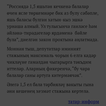
“Россиядә 1,5 яшьтән кечкенә балалар
өчен ясле төркемнәре бик аз булу сәбәпле,
яшь баласы булган хатын-кыз эшкә
урнаша алмый. Ул тулысынча гаиләсе һәм
әйләнә-тирәдәгеләр ярдәменә бәйле
була”, диелгән закон проктына аңлатмада.
Моннан тыш, депутатлар иминият
стажының максималь чорын 6 елга кадәр
чикләүне гамәлдән чыгарырга тәкъдим
иттеләр. Аларның фикеренчә, “бу чара
балалар саны артуга китермәячәк”.
Әлегә 1,5 ел бала тәрбияләү вакыты гына
әни кешенең хезмәт стажына кертелә.
татар-информ