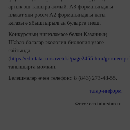
артык эш ташыра алмый. А3 форматындагы
плакат яки рәсем А2 форматындагы каты
кәгазьгә ябыштырылган булырга тиеш.
Конкурсның нигезләмәсе белән Казанның
Шәһәр балалар экология-биология үзәге
сайтында
(
https://edu.tatar.ru/sovetcki/page2455.htm/gormeropr.
танышырга мөмкин.
Белешмәләр өчен телефон:: 8 (843) 273-48-55.
татар-информ
Фото: eco.tatarstan.ru