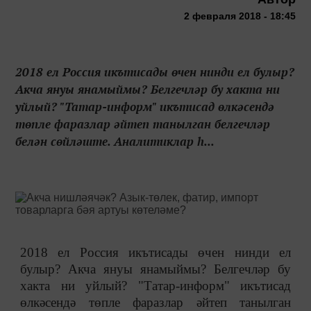
2 февраля 2018 - 18:45
2018 ел Россия икътисады өчен нинди ел булыр?
Акча януы янамыймы? Белгечләр бу хакта ни
уйлый? "Татар-информ" икътисад өлкәсендә
төпле фаразлар әйтеп танылган белгечләр
белән сөйләште. Аналитиклар һ...
2018 ел Россия икътисады өчен нинди ел
булыр? Акча януы янамыймы? Белгечләр бу
хакта ни уйлый? "Татар-информ" икътисад
өлкәсендә төпле фаразлар әйтеп танылган