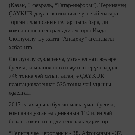
(Казан, 3 февраль, “Татар-информ”). Төркиянең
ÇAYKUR дәүләт компаниясе үзе чәй чыгара
торган илләр санын гел арттыра бара, ди
компаниянең генераль директоры Имдат
Сютлуоглу. Бу хакта “Анадолу” агентлыгы
хәбәр итә.
Сютлуоглу сүзләренчә, узган ел нәтиҗәләре
буенча, компания шәхси җитештерүчеләрдән
746 тонна чәй сатып алган, ә ÇAYKUR
плантацияләреннән 525 тонна чәй уңышы
җыелган.
2017 ел ахырына булган мәгълүмат буенча,
компания узган ел дөньяның 110 илен чәй
белән тәэмин итте, ди генераль директор.
“Төркия чәе Европаның - 38, Африканың - 37,