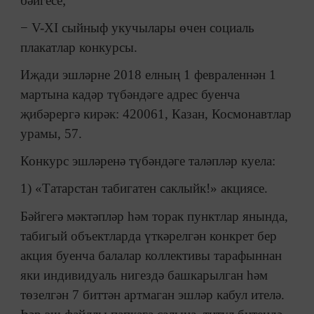
бәйгесе;
− V-XI сыйныф укучылары өчен социаль
плакатлар конкурсы.
Иҗади эшләрне 2018 елның 1 февраленнән 1
мартына кадәр түбәндәге адрес буенча
җибәрергә кирәк: 420061, Казан, Космонавтлар
урамы, 57.
Конкурс эшләренә түбәндәге таләпләр куела:
1) «Татарстан табигатен саклыйк!» акциясе.
Бәйгегә мәктәпләр һәм торак пунктлар янында,
табигый объектларда үткәрелгән конкрет бер
акция буенча балалар коллективы тарафыннан
яки индивидуаль нигездә башкарылган һәм
төзелгән 7 биттән артмаган эшләр кабул ителә.