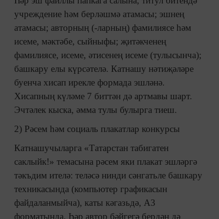
Һәр эш файллы папкага салына, титул битендә
учреждение һәм берләшмә атамасы; эшнең
атамасы; авторның (-ларның) фамилиясе һәм
исеме, мәктәбе, сыйныфы; җитәкченең
фамилиясе, исеме, әтисенең исеме (тулысынча);
башкару елы күрсәтелә. Катнашу нәтиҗәләре
буенча хисап ирекле формада эшләнә.
Хисапның күләме 7 биттән дә артмавы шарт.
Эчтәлек кыска, әмма тулы булырга тиеш.
2) Рәсем һәм социаль плакатлар конкурсы
Катнашучыларга «Татарстан табигатен
саклыйк!» темасына рәсем яки плакат эшләргә
тәкъдим ителә: теләсә нинди сәнгатьле башкару
техникасында (компьютер графикасын
файдаланмыйча), каты кәгазьдә, А3
форматында. Һәр автор бәйгегә бердән дә