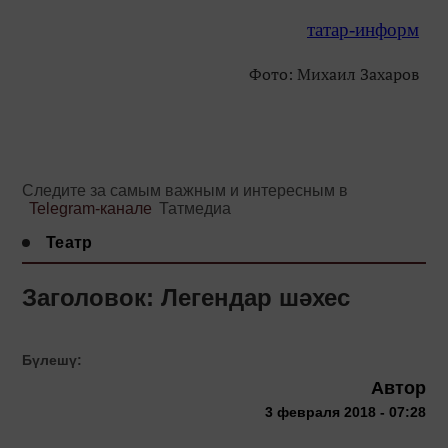
татар-информ
Фото: Михаил Захаров
Следите за самым важным и интересным в
Telegram-канале
Татмедиа
Театр
Заголовок: Легендар шәхес
Бүлешү:
Автор
3 февраля 2018 - 07:28