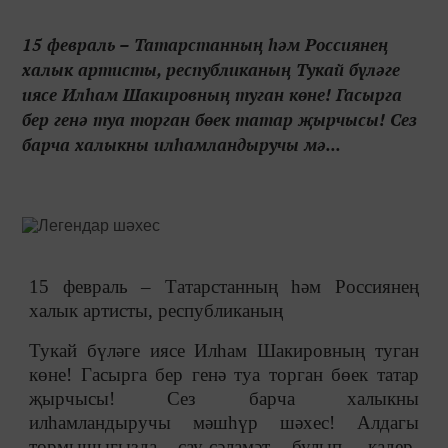
15 февраль – Татарстанның һәм Россиянең
халык артисты, республиканың Тукай бүләге
иясе Илһам Шакировның туган көне! Гасырга
бер генә туа торган бөек татар җырчысы! Сез
барча халыкны илһамландыручы мә...
15 февраль – Татарстанның һәм Россиянең
халык артисты, республиканың
Тукай бүләге иясе Илһам Шакировның туган
көне! Гасырга бер генә туа торган бөек татар
җырчысы! Сез барча халыкны
илһамландыручы мәшһүр шәхес! Алдагы
тормышыгызда сау-сәламәт булып, кадер-