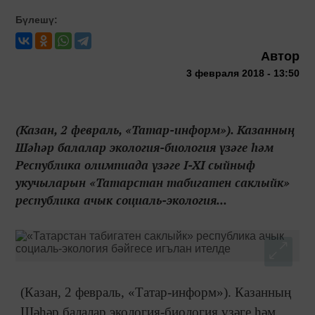
Бүлешү:
Автор
3 февраля 2018 - 13:50
(Казан, 2 февраль, «Татар-информ»). Казанның
Шәһәр балалар экология-биология үзәге һәм
Республика олимпиада үзәге I-XI сыйныф
укучыларын «Татарстан табигатен саклыйк»
республика ачык социаль-экология...
(Казан, 2 февраль, «Татар-информ»). Казанның
Шәһәр балалар экология-биология үзәге һәм