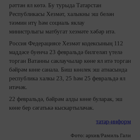
рәттән ял көтә. Бу турыда Татарстан
Республикасы Хезмәт, халыкны эш белән
тәэмин итү һәм социаль яклау
министрлыгы матбугат хезмәте хәбәр итә.
Россия Федерациясе Хезмәт кодексының 112
маддәсе буенча 23 февральдә билгеләп үтелә
торган Ватанны саклаучылар көне ял итә торган
бәйрәм көне санала. Биш көнлек эш атнасында
республика халкы 23, 25 һәм 25 февральдә ял
итәчәк.
22 февральдә, бәйрәм алды көне буларак, эш
көне бер сәгатькә кыскартылачак.
татар-информ
Фото: архив/Рамиль Гали