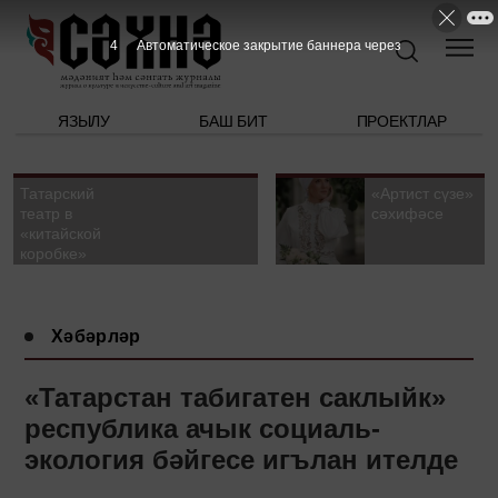
3
Автоматическое закрытие баннера через
ЯЗЫЛУ
БАШ БИТ
ПРОЕКТЛАР
Татарский
«Артист сүзе»
театр в
сәхифәсе
«китайской
коробке»
Хәбәрләр
«Татарстан табигатен саклыйк»
республика ачык социаль-
экология бәйгесе игълан ителде