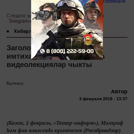
Следите за самым важным и интересным в
Telegram-канале
Татмедиа
Хәбәрләр
Заголовок: Бердәм дәүләт
имтиханы тапшыру буенча
видеолекцияләр чыкты
Бүлешү:
Автор
3 февраля 2018 - 13:37
(Казан, 2 февраль, «Татар-информ»). Мәгариф
һәм фән өлкәсендә күзәтчелек (Рособрнадзор)