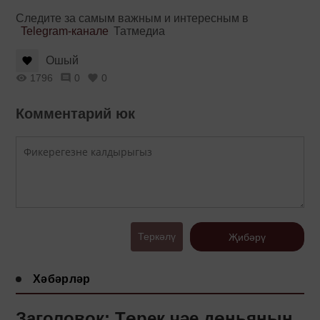
Следите за самым важным и интересным в
Telegram-канале
Татмедиа
Ошый
1796
0
0
Комментарий юк
Теркәлү
Җибәрү
Хәбәрләр
Заголовок: Төрек чәе дөньяның