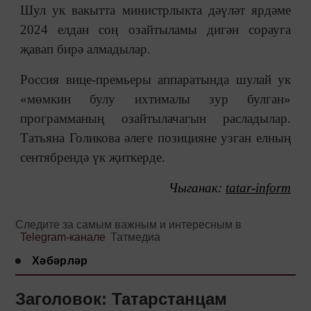
Шул ук вакытта министрлыкта дәүләт ярдәме
2024 елдан соң озайтыламы дигән сорауга
җавап бирә алмадылар.
Россия вице-премьеры аппаратында шулай ук
«мөмкин булу ихтималы зур булган»
программаның озайтылачагын расладылар.
Татьяна Голикова әлеге позицияне узган елның
сентябрендә үк җиткерде.
Чыганак:
tatar-inform
Следите за самым важным и интересным в
Telegram-канале
Татмедиа
Хәбәрләр
Заголовок: Татарстанцам