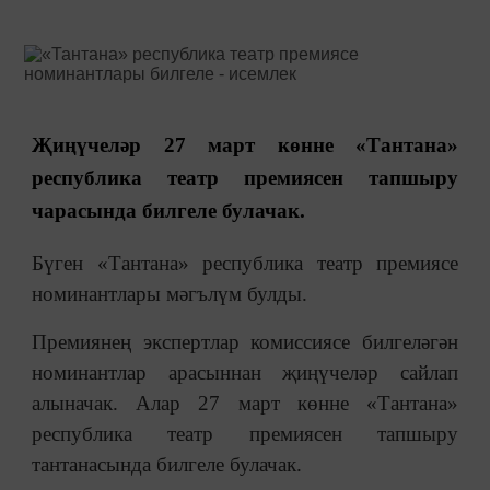
Җиңүчеләр 27 март көнне «Тантана»
республика театр премиясен тапшыру
чарасында билгеле булачак.
Бүген «Тантана» республика театр премиясе
номинантлары мәгълүм булды.
Премиянең экспертлар комиссиясе билгеләгән
номинантлар арасыннан җиңүчеләр сайлап
алыначак. Алар 27 март көнне «Тантана»
республика театр премиясен тапшыру
тантанасында билгеле булачак.