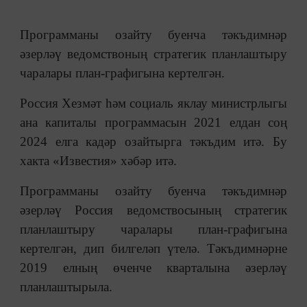
Программаны озайту буенча тәкъдимнәр
әзерләү ведомствоның стратегик планлаштыру
чаралары план-графигына кертелгән.
Россия Хезмәт һәм социаль яклау министрлыгы
ана капиталы программасын 2021 елдан соң
2024 елга кадәр озайтырга тәкъдим итә. Бу
хакта «Известия» хәбәр итә.
Программаны озайту буенча тәкъдимнәр
әзерләү Россия ведомствосының стратегик
планлаштыру чаралары план-графигына
кертелгән, дип билгеләп үтелә. Тәкъдимнәрне
2019 елның өченче кварталына әзерләү
планлаштырыла.