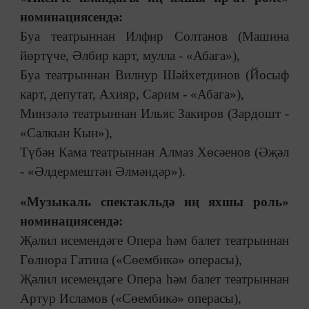
номинациясендә:
Буа театрыннан Илфир Солтанов (Машина
йөртүче, Әлбир карт, мулла - «Абага»),
Буа театрыннан Вилнур Шәйхетдинов (Йосыф
карт, депутат, Ахияр, Сарим - «Абага»),
Минзәлә театрыннан Ильяс Закиров (Зардошт -
«Салкын Кын»),
Түбән Кама театрыннан Алмаз Хөсәенов (Әҗәл
- «Әлдермештән Әлмәндәр»).
«Музыкаль спектакльдә иң яхшы роль»
номинациясендә:
Җәлил исемендәге Опера һәм балет театрыннан
Гөлнора Гатина («Сөембикә» операсы),
Җәлил исемендәге Опера һәм балет театрыннан
Артур Исламов («Сөембикә» операсы),