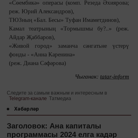
«Сөембикә» операсы (комп. Резеда Әхиярова;
реж. Юрий Александров),
ТЮЗның «Бал. Бесы» Туфан Имаметдинов),
Камал театрының «Тормышмы бу?..» (реж.
Айдар Җаббаров),
«Живой город» заманча сәнгатьне үстерү
фонды - «Анна Каренина»
(реж. Диана Сәфәрова)
Чыганак:
tatar-inform
Следите за самым важным и интересным в
Telegram-канале
Татмедиа
Хәбәрләр
Заголовок: Ана капиталы
программасы 2024 елга кадәр