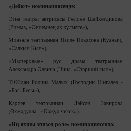
«Дебют» номинациясендә:
Әтнә театры актрисасы Гөлинә Шәйхетдинова
(Римма, «Әниемнең ак күлмәге»),
Минзәлә театрыннан Язилә Ильясова (Куаныч,
«Салкын Кын»),
«Мастеровые» рус драма театрыннан
Александра Олвина (Нина, «Старший сын»),
ТЮЗдан Ролина Малых (Господин Шигалев -
«Бал. Бесы»),
Кариев театрыннан Ләйсән Закирова
(Әхмәдулла - «Кәҗүл читек»).
«Иң яхшы эпизод роле» номинациясендә: