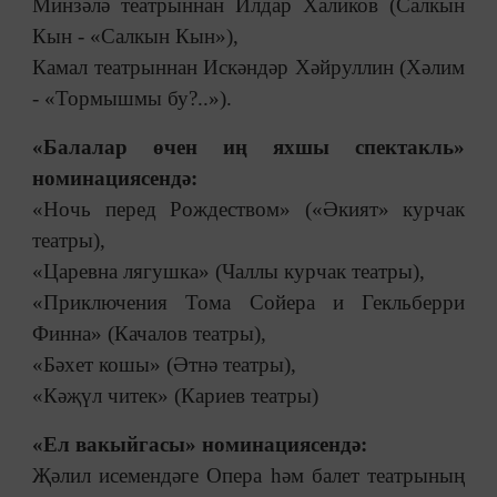
Минзәлә театрыннан Илдар Халиков (Салкын
Кын - «Салкын Кын»),
Камал театрыннан Искәндәр Хәйруллин (Хәлим
- «Тормышмы бу?..»).
«Балалар өчен иң яхшы спектакль»
номинациясендә:
«Ночь перед Рождеством» («Әкият» курчак
театры),
«Царевна лягушка» (Чаллы курчак театры),
«Приключения Тома Сойера и Гекльберри
Финна» (Качалов театры),
«Бәхет кошы» (Әтнә театры),
«Кәҗүл читек» (Кариев театры)
«Ел вакыйгасы» номинациясендә:
Җәлил исемендәге Опера һәм балет театрының