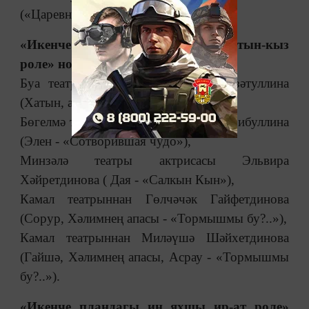
(«Царевна лягушка»).
«Икенче пландагы иң яхшы хатын-кыз
роле» номинациясендә:
Буа театры актрисасы Гөлназ Гыйззәтуллина
(Хатын, ат - «Абага»),
Бөгелмә театры актрисасы Ләйсән Хәбибуллина
(Элен - «Сотворившая чудо»),
Минзәлә театры актрисасы Эльвира
Хәйретдинова ( Дая - «Салкын Кын»),
Камал театрыннан Гөлчәчәк Гайфетдинова
(Сорур, Хәлимнең апасы - «Тормышмы бу?..»),
Камал театрыннан Миләүшә Шәйхетдинова
(Гайшә, Хәлимнең апасы, Асрау - «Тормышмы
бу?..»).
«Икенче пландагы иң яхшы ир-ат роле»