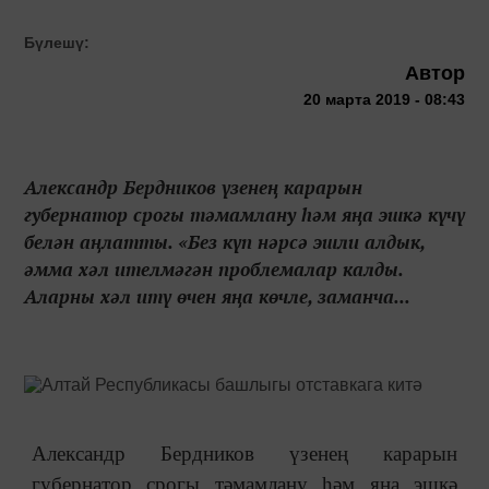
Бүлешү:
Автор
20 марта 2019 - 08:43
Александр Бердников үзенең карарын
губернатор срогы тәмамлану һәм яңа эшкә күчү
белән аңлатты. «Без күп нәрсә эшли алдык,
әмма хәл ителмәгән проблемалар калды.
Аларны хәл итү өчен яңа көчле, заманча...
Александр Бердников үзенең карарын
губернатор срогы тәмамлану һәм яңа эшкә