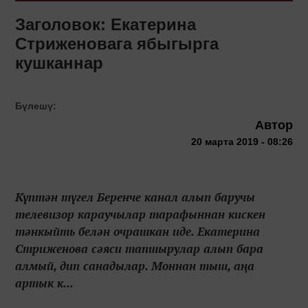
Заголовок: Екатерина
Стриженовага ябыгырга
кушканнар
Бүлешү:
Автор
20 марта 2019 - 08:26
Күптән түгел Беренче канал алып баручы
телевизор караучылар тарафыннан кискен
тәнкыйть белән очрашкан иде. Екатерина
Стриженова сәяси тапшырулар алып бара
алмый, дип санадылар. Моннан тыш, аңа
артык к...