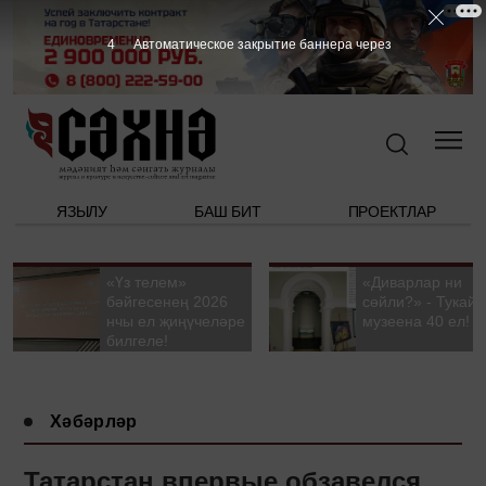
3
Автоматическое закрытие баннера через
ЯЗЫЛУ
БАШ БИТ
ПРОЕКТЛАР
«Үз телем»
«Диварлар ни
бәйгесенең 2026
сөйли?» - Тукай
нчы ел җиңүчеләре
музеена 40 ел!
билгеле!
Хәбәрләр
Татарстан впервые обзавелся