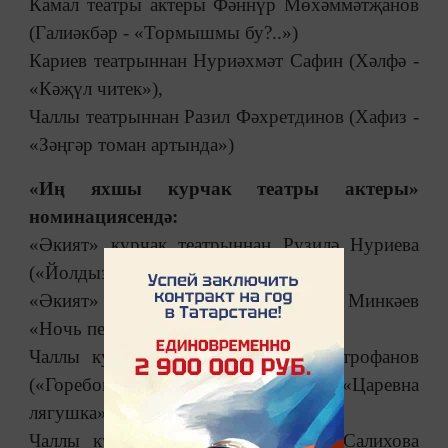
Камал театры актеры Фәннүр Мөхәммәтҗанов
(Галиәкбәр - «Тормышмы бу?..»)
Кариев театрыннан Нуриәхмәт Сафин (Хәлфә -
«Кәҗүл читек»),
Чаллы театрыннан Разил Фәхретдинов (Хафиз -
«Зәңгәр томан артында»)
«Иң яхшы курчак театры актеры»
номинациясендә:
«Әкият» курчак театрыннан Рузилә Нуриева
(«Йолдыз тапкан кыз»),
«Әкият» курчак театрыннан Илсур Минкәев
«Ночь перед Рождеством»),
Чаллы курчак театрыннан Егор Митрофанов
(«Горебогатырь Косометович», «Царевна
лягушка»),
Чаллы курчак театрыннан Татьяна Салихова