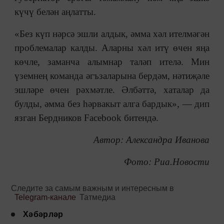
күчү белән аңлатты.
«Без күп нәрсә эшли алдык, әмма хәл ителмәгән
проблемалар калды. Аларны хәл итү өчен яңа
көчле, заманча алымнар таләп ителә. Мин
үземнең команда әгъзаларына бердәм, нәтиҗәле
эшләре өчен рәхмәтле. Әлбәттә, хаталар да
булды, әмма без һәрвакыт алга бардык», — дип
язган Бердников Facebook битендә.
Автор: Александра Иванова
Фото: Риа.Новости
Следите за самым важным и интересным в
Telegram-канале
Татмедиа
Хәбәрләр