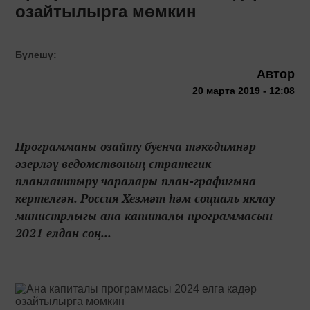
озайтылырга мөмкин
Бүлешү:
Автор
20 марта 2019 - 12:08
Программаны озайту буенча тәкъдимнәр
әзерләү ведомствоның стратегик
планлаштыру чаралары план-графигына
кертелгән. Россия Хезмәт һәм социаль яклау
министрлыгы ана капиталы программасын
2021 елдан соң...