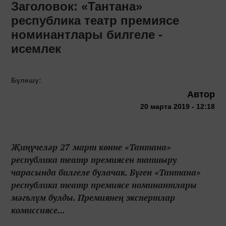
Заголовок: «Тантана»
республика театр премиясе
номинантлары билгеле -
исемлек
Бүлешү:
Автор
20 марта 2019 - 12:18
Җиңүчеләр 27 март көнне «Тантана»
республика театр премиясен тапшыру
чарасында билгеле булачак. Бүген «Тантана»
республика театр премиясе номинантлары
мәгълүм булды. Премиянең экспертлар
комиссиясе...