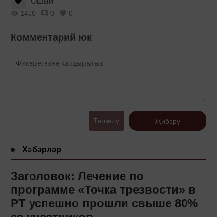
Ошый
1430
0
0
Комментарий юк
Теркәлү
Җибәрү
Хәбәрләр
Заголовок: Лечение по
программе «Точка трезвости» в
РТ успешно прошли свыше 80%
ее участников