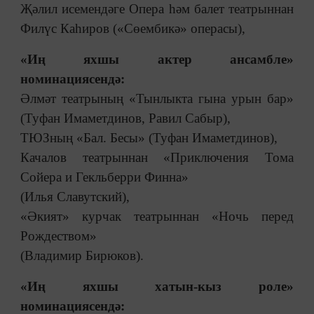
Җәлил исемендәге Опера һәм балет театрыннан
Филүс Каһиров («Сөембикә» операсы),
«Иң яхшы актер ансамбле»
номинациясендә:
Әлмәт театрының «Тынлыкта гына урын бар»
(Туфан Имаметдинов, Равил Сабыр),
ТЮЗның «Бал. Бесы» (Туфан Имаметдинов),
Качалов театрыннан «Приключения Тома
Сойера и Гекльберри Финна»
(Илья Славутский),
«Әкият» курчак театрыннан «Ночь перед
Рождеством»
(Владимир Бирюков).
«Иң яхшы хатын-кыз роле»
номинациясендә: