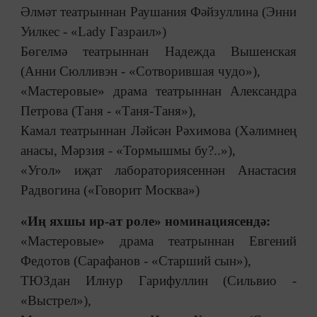
Әлмәт театрыннан Раушания Фәйзуллина (Энни
Уилкес - «Lady Газраил»)
Бөгелмә театрыннан Надежда Вышенская
(Анни Сюлливэн - «Сотворившая чудо»),
«Мастеровые» драма театрыннан Александра
Петрова (Таня - «Таня-Таня»),
Камал театрыннан Ләйсән Рәхимова (Хәлимнең
анасы, Мәрзия - «Тормышмы бу?..»),
«Угол» иҗат лабораториясеннән Анастасия
Радвогина («Говорит Москва»)
«Иң яхшы ир-ат роле» номинациясендә:
«Мастеровые» драма театрыннан Евгений
Федотов (Сарафанов - «Старший сын»),
ТЮЗдан Илнур Гарифуллин (Сильвио -
«Выстрел»),