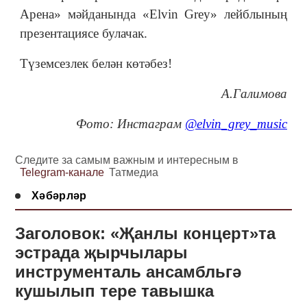
Арена» мәйданында «Elvin Grey» лейблының
презентациясе булачак.
Түземсезлек белән көтәбез!
А.Галимова
Фото: Инстаграм
@elvin_grey_music
Следите за самым важным и интересным в
Telegram-канале
Татмедиа
Хәбәрләр
Заголовок: «Җанлы концерт»та
эстрада җырчылары
инструменталь ансамбльгә
кушылып тере тавышка