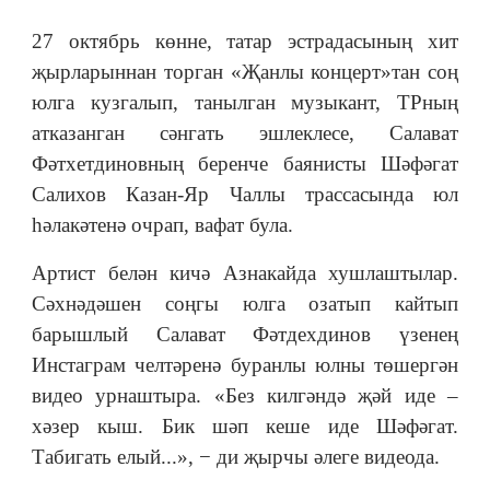
27 октябрь көнне, татар эстрадасының хит
җырларыннан торган «Җанлы концерт»тан соң
юлга кузгалып, танылган музыкант, ТРның
атказанган сәнгать эшлеклесе, Салават
Фәтхетдиновның беренче баянисты Шәфәгат
Салихов Казан-Яр Чаллы трассасында юл
һәлакәтенә очрап, вафат була.
Артист белән кичә Азнакайда хушлаштылар.
Сәхнәдәшен соңгы юлга озатып кайтып
барышлый Салават Фәтдехдинов үзенең
Инстаграм челтәренә буранлы юлны төшергән
видео урнаштыра. «Без килгәндә җәй иде –
хәзер кыш. Бик шәп кеше иде Шәфәгат.
Табигать елый...», − ди җырчы әлеге видеода.