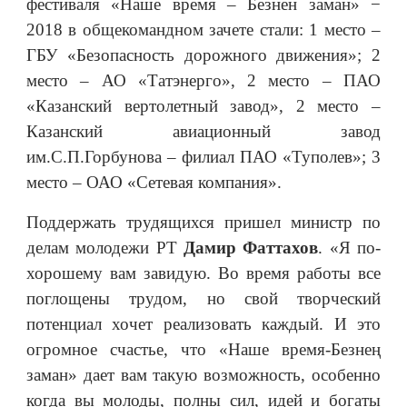
фестиваля «Наше время – Безнен заман» −
2018 в общекомандном зачете стали: 1 место –
ГБУ «Безопасность дорожного движения»; 2
место – АО «Татэнерго», 2 место – ПАО
«Казанский вертолетный завод», 2 место –
Казанский авиационный завод
им.С.П.Горбунова – филиал ПАО «Туполев»; 3
место – ОАО «Сетевая компания».
Поддержать трудящихся пришел министр по
делам молодежи РТ
Дамир Фаттахов
. «Я по-
хорошему вам завидую. Во время работы все
поглощены трудом, но свой творческий
потенциал хочет реализовать каждый. И это
огромное счастье, что «Наше время-Безнең
заман» дает вам такую возможность, особенно
когда вы молоды, полны сил, идей и богаты