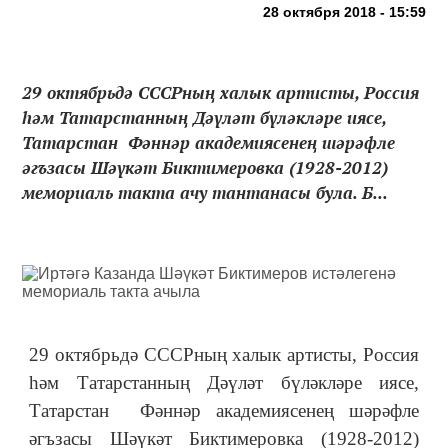
28 октября 2018 - 15:59
29 октябрьдә СССРның халык артисты, Россия
һәм Татарстанның Дәүләт бүләкләре иясе,
Татарстан Фәннәр академиясенең шәрәфле
әгъзасы Шәүкәт Биктимеровка (1928-2012)
мемориаль такта ачу тантанасы була. Б...
29 октябрьдә СССРның халык артисты, Россия
һәм Татарстанның Дәүләт бүләкләре иясе,
Татарстан Фәннәр академиясенең шәрәфле
әгъзасы Шәүкәт Биктимеровка (1928-2012)