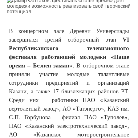
В концертном зале Деревни Универсиады
завершился третий отборочный этап
VI
Республиканского телевизионного
фестиваля работающей молодежи «Наше
время – Безнен заман»
. В отборочном этапе
приняли участие молодые талантливые
сотрудники предприятий и организаций
Казани, а также 17 близлежащих районов РТ.
Среди них − работники ПАО «Казанский
вертолетный завод», АО «Татэнерго», КАЗ им.
С.П. Горбунова – филиал ПАО «Туполев»,
ПАО «Казанский электротехнический завод»,
АО «Казанское моторостроительное