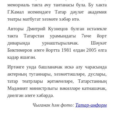
мемориаль такта ачу тантанасы була. Бу хакта
Г.Камал исемендәге Татар дәүләт академия
театры матбугат хезмәте хәбәр итә.
Авторы Дмитрий Кузнецов булган истәлекле
такта Татарстан урамындагы 7нче йорт
диварында урнаштырылачак. Шәүкәт
Биктимеров әлеге йортта 1981 елдан 2005 елга
кадәр яшәгән.
Иртәнге унда башланачак искә алу чарасында
актерның туганнары, хезмәттәшләре, дуслары,
татар театрлары җитәкчеләре, Татарстанның
Мәдәният министрлыгы вәкилләре катнашачак,
диелгән әлеге хәбәрдә.
Чыганак һәм фото:
Татар-информ