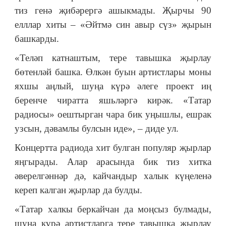
тиз генә җибәрергә ашыкмады. Җырчы 90
елллар хиты – «Әйтмә син авыр сүз» җырын
башкарды.
«Теләп катнаштым, тере тавышка җырлау
бөтенләй башка. Өлкән буын артистлары моны
яхшы аңлый, шуңа күрә әлеге проект иң
беренче чиратта яшьләргә кирәк. «Татар
радиосы» оештырган чара бик уңышлы, ешрак
узсын, дәвамлы булсын иде», – диде ул.
Концертта радиода хит булган популяр җырлар
яңгырады. Алар арасында бик тиз хитка
әверелгәннәр дә, кайчандыр халык күңеленә
кереп калган җырлар да булды.
«Татар халкы беркайчан да моңсыз булмады,
шуңа күрә артистларга тере тавышка җырлау