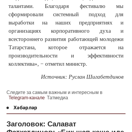
талантами. Благодаря фестивалю мы
сформировали системный подход для
выработки на наших предприятиях и
организациях корпоративного духа и
всестороннего развития работающей молодежи
Татарстана, которое отражается на
производительности и эффективности
коллектива», − отметил министр.
Источник: Руслан Шигабетдинов
Следите за самым важным и интересным в
Telegram-канале
Татмедиа
Хәбәрләр
Заголовок: Салават