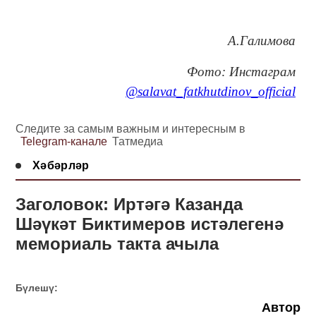
А.Галимова
Фото: Инстаграм
@salavat_fatkhutdinov_official
Следите за самым важным и интересным в
Telegram-канале
Татмедиа
Хәбәрләр
Заголовок: Иртәгә Казанда
Шәүкәт Биктимеров истәлегенә
мемориаль такта ачыла
Бүлешү:
Автор