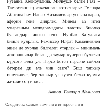
Рузанна Хәбибуллина, Миләүшә белән Гаяз ‒
Татарстанның атказанган артистлары: Гөлнара
Абитова һәм Илнар Низамиевләр уенына карап,
афәрин генә диярлек. Минем аһ итеп
утырганым мелодрамадагы пластик биюләр
булгандыр: анысы өчен Нурбәк Батуллага
бишле куярлык. Режиссер Илфат Камалиевнең
эшен дә зурлап билгеләп үтәрлек
‒
минималь
декорацияләр белән дә таулар күчереп буласын
күрсәтә алды ул. Нәрсә бөтен нәрсәне сөйләп
бетерәм ди әле мин сезгә? Биш тапкыр
ишеткәнче, бер тапкыр үз күзең белән күрүгә
җитәме соң инде...
Автор: Гөлнара Җәлилова
Следите за самым важным и интересным в