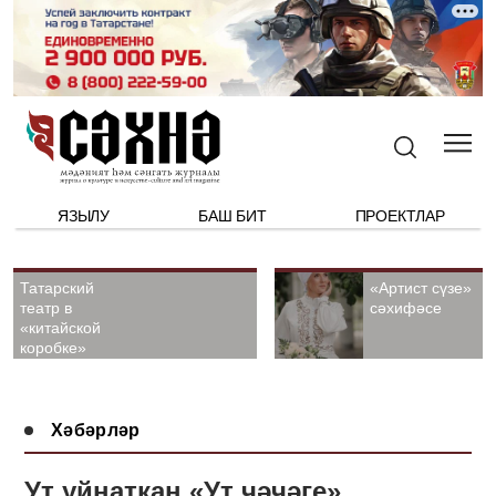
ЯЗЫЛУ
БАШ БИТ
ПРОЕКТЛАР
Татарский
«Артист сүзе»
театр в
сәхифәсе
«китайской
коробке»
Хәбәрләр
Ут уйнаткан «Ут чәчәге»