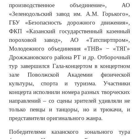
производственное объединение», АО
«Зеленодольский завод им. А.М. Горького»,
ГБУ «Безопасность дорожного движения»,
ФКП «Казанский государственный казенный
пороховой завод», АО «Татспиртпром»,
Молодежного объединения «ТНВ» − «ТЯГ»
Дрожжановского района РТ и др. Отборочный
тур завершился Гала-концертом в концертном
зале Поволжской Академии физической
культуры, спорта и туризма. Участники
концерта исполнили номера разных творческих
направлений – со сцены зрителей удивляли не
только певцы и танцоры, но и трюкачи, и
представители оригинального жанра.
Победителями казанского зонального тура