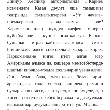
Зиннур Хөснияр авторлыгында Г.Кариев
исемендәге Казан дәүләт яшь тамашачы
театрында сәхнәләштергән «Ут чәчәге»
премьерасын карадыгызмы әле?
Карамаганнарның шундук кәефен төшереп
куйыйм әле ‒ күпне югалткансыз. Барып,
бушанып, тетрәп кайтасыгыз килсә
‒
сезгә,
һичшиксез, әлеге спектакльне карарга кирәк.
Наркоманияне нигез итеп алган әсәр
Американы ачмаса да, кешеара мөнәсәбәтләрдә
шактый кирәкле-үтемле сөяльләрне үзенә алган.
Әни белән бала, хатын-кыз белән ир-ат
арасындагы садә хисләр, яшьлекнең чиста
булырга тиешлеге, акча түгел, кеше күңеле, җан
хисенең өстенлеге кебек бервакытта да җуелмас
кыйммәтләр булуына ишарә итә ул. Мәликә ‒