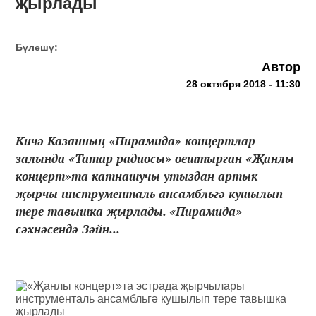
җырлады
Бүлешү:
Автор
28 октября 2018 - 11:30
Кичә Казанның «Пирамида» концертлар
залында «Татар радиосы» оештырган «Җанлы
концерт»та катнашучы утыздан артык
җырчы инструменталь ансамбльгә кушылып
тере тавышка җырлады. «Пирамида»
сәхнәсендә Зәйн...