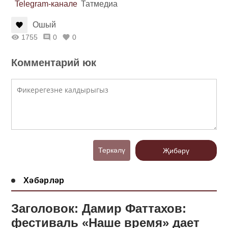
Telegram-канале
Татмедиа
Ошый
1755
0
0
Комментарий юк
Теркәлү
Җибәрү
Хәбәрләр
Заголовок: Дамир Фаттахов:
фестиваль «Наше время» дает