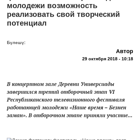
молодежи возможность
реализовать свой творческий
потенциал
Бүлешү:
Автор
29 октября 2018 - 10:18
В концертном зале Деревни Универсиады
завершился третий отборочный этап VI
Республиканского телевизионного фестиваля
работающей молодежи «Наше время – Безнен
заман». В отборочном этапе приняли участие...