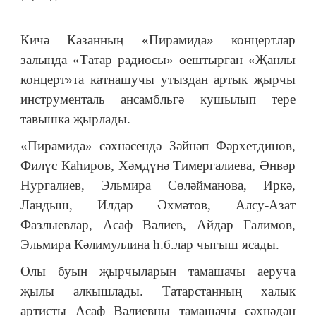
Кичә Казанның «Пирамида» концертлар
залында «Татар радиосы» оештырган «Җанлы
концерт»та катнашучы утыздан артык җырчы
инструменталь ансамбльгә кушылып тере
тавышка җырлады.
«Пирамида» сәхнәсендә Зәйнәп Фәрхетдинов,
Филүс Каһиров, Хәмдүнә Тимергалиева, Әнвәр
Нургалиев, Эльмира Сөләйманова, Иркә,
Ландыш, Илдар Әхмәтов, Алсу-Азат
Фазлыевлар, Асаф Вәлиев, Айдар Галимов,
Эльмира Кәлимуллина һ.б.лар чыгыш ясады.
Олы буын җырчыларын тамашачы аеруча
җылы алкышлады. Татарстанның халык
артисты Асаф Вәлиевны тамашачы сәхнәдән