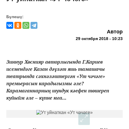
Бүлешү:
Автор
29 октября 2018 - 10:23
Зиннур Хөснияр авторлыгында Г.Кариев
исемендәге Казан дәүләт яшь тамашачы
театрында сәхнәләштергән «Ут чәчәге»
премьерасын карадыгызмы әле?
Карамаганнарның шундук кәефен төшереп
куйыйм әле ‒ күпне юга...