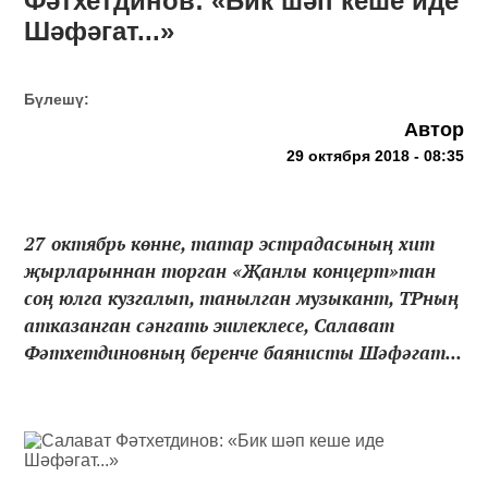
Фәтхетдинов: «Бик шәп кеше иде
Шәфәгат...»
Бүлешү:
Автор
29 октября 2018 - 08:35
27 октябрь көнне, татар эстрадасының хит
җырларыннан торган «Җанлы концерт»тан
соң юлга кузгалып, танылган музыкант, ТРның
атказанган сәнгать эшлеклесе, Салават
Фәтхетдиновның беренче баянисты Шәфәгат...