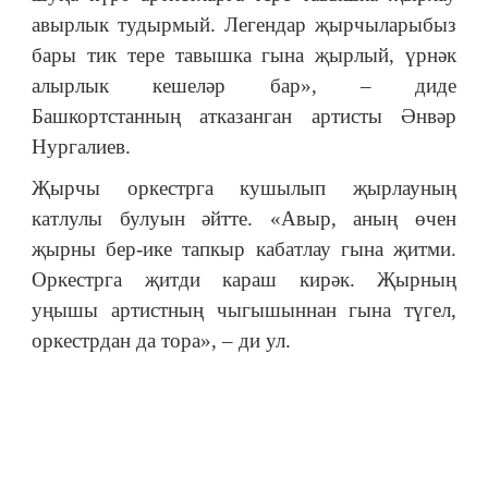
авырлык тудырмый. Легендар җырчыларыбыз
бары тик тере тавышка гына җырлый, үрнәк
алырлык кешеләр бар», – диде
Башкортстанның атказанган артисты Әнвәр
Нургалиев.
Җырчы оркестрга кушылып җырлауның
катлулы булуын әйтте. «Авыр, аның өчен
җырны бер-ике тапкыр кабатлау гына җитми.
Оркестрга җитди караш кирәк. Җырның
уңышы артистның чыгышыннан гына түгел,
оркестрдан да тора», – ди ул.