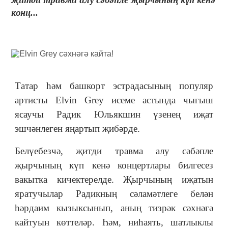
конц...
Татар һәм башкорт эстрадасының популяр
артисты Elvin Grey исеме астында чыгыш
ясаучы Радик Юльякшин үзенең иҗат
эшчәнлеген яңартып җибәрде.
Белүебезчә, җитди травма алу сәбәпле
җырчының күп кенә концертлары билгесез
вакытка кичектерелде. Җырчының иҗатын
яратучылар Радикның сәламәтлеге белән
һәрдаим кызыксынып, аның тизрәк сәхнәгә
кайтуын көттеләр. Һәм, ниһаять, шатлыклы