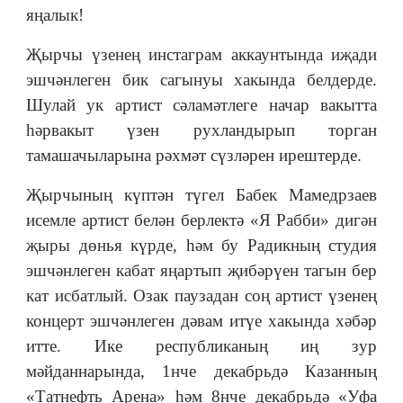
яңалык!
Җырчы үзенең инстаграм аккаунтында иҗади
эшчәнлеген бик сагынуы хакында белдерде.
Шулай ук артист сәламәтлеге начар вакытта
һәрвакыт үзен рухландырып торган
тамашачыларына рәхмәт сүзләрен ирештерде.
Җырчының күптән түгел Бабек Мамедрзаев
исемле артист белән берлектә «Я Рабби» дигән
җыры дөнья күрде, һәм бу Радикның студия
эшчәнлеген кабат яңартып җибәрүен тагын бер
кат исбатлый. Озак паузадан соң артист үзенең
концерт эшчәнлеген дәвам итүе хакында хәбәр
итте. Ике республиканың иң зур
мәйданнарында, 1нче декабрьдә Казанның
«Татнефть Арена» һәм 8нче декабрьдә «Уфа