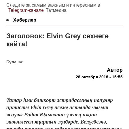
Следите за самым важным и интересным в
Telegram-канале
Татмедиа
Хәбәрләр
Заголовок: Elvin Grey сәхнәгә
кайта!
Бүлешү:
Автор
28 октября 2018 - 15:55
Татар һәм башкорт эстрадасының популяр
артисты Elvin Grey исеме астында чыгыш
ясаучы Радик Юльякшин үзенең иҗат
эшчәнлеген яңартып җибәрде. Белүебезчә,
җитди травма алу сәбәпле җырчының күп кенә