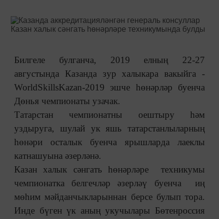
Билгеле булганча, 2019 елның 22-27
августында Казанда зур халыкара вакыйга -
WorldSkillsKazan-2019 эшче һөнәрләр буенча
Дөнья чемпионаты узачак.
Татарстан чемпионатны оештыру һәм
уздыруга, шулай ук яшь татарстанлыларның
һөнәри осталык буенча ярышларда лаеклы
катнашуына әзерләнә.
Казан халык сәнгать һөнәрләре техникумы
чемпионатка белгечләр әзерләү буенча иң
мөһим мәйданчыкларыннан берсе булып тора.
Инде бүген үк аның укучылары Бөтенроссия