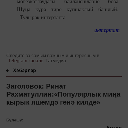
мөгезкатлаудагы бәйләнешләрне боза.
Шуңа күрә тире купшаклый башлый.
Тулырак интертатта
интертат
Следите за самым важным и интересным в
Telegram-канале
Татмедиа
Хәбәрләр
Заголовок: Ринат
Рахматуллин:«Популярлык миңа
кырык яшемдә генә килде»
Бүлешү:
Автор