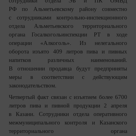
сотрудники отдела ЭБ и ПК ОМВД
РФ по Альметьевскому району совместно
с сотрудниками контрольно-инспекционного
отдела Альметьевского территориального
органа Госалкогольинспекции РТ в ходе
операции «Алкоголь». Из нелегального
оборота изъято 409 литров пива и пивных
напитков различных наименований.
В отношении продавца будут предприняты
меры в соответствии с действующим
законодательством.
Четвертый факт связан с изъятием более 6700
литров пива и пивной продукции 2 апреля
в Казани. Сотрудники отдела оперативного
межмуниципального контроля и Казанского
территориального органа