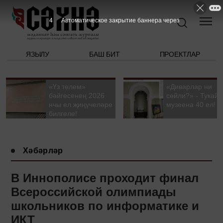
3
Автоматическое закрытие баннера через
ЯЗЫЛУ
БАШ БИТ
ПРОЕКТЛАР
«Үз телем»
«Диварлар ни
бәйгесенең 2026
сөйли?» - Тукай
нчы ел җиңүчеләре
музеена 40 ел!
билгеле!
Хәбәрләр
В Иннополисе проходит финал
Всероссийской олимпиады
школьников по информатике и
ИКТ