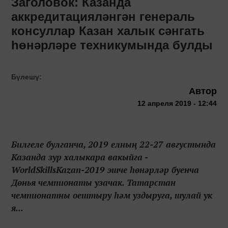
Заголовок: Казанда
аккредитацияләнгән генераль
консуллар Казан халык сәнгать
һөнәрләре техникумында булды
Бүлешү:
Автор
12 апреля 2019 - 12:44
Билгеле булганча, 2019 елның 22-27 августында
Казанда зур халыкара вакыйга -
WorldSkillsKazan-2019 эшче һөнәрләр буенча
Дөнья чемпионаты узачак. Татарстан
чемпионатны оештыру һәм уздыруга, шулай ук
я...