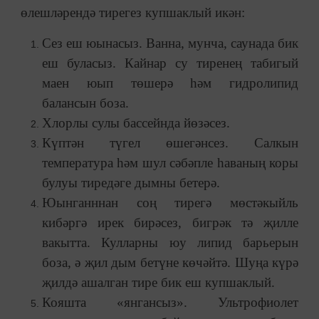
өлешләрендә тирегез купшаклый икән:
Сез еш юынасыз. Ванна, мунча, саунада бик
еш буласыз. Кайнар су тиренең табигый
маен юып төшерә һәм гидролипид
балансын боза.
Хлорлы сулы бассейнда йөзәсез.
Күптән түгел өшегәнсез. Салкын
температура һәм шул сәбәпле һаваның коры
булуы тиредәге дымны бетерә.
Юынганннан соң тирегә мөстәкыйль
кибәргә ирек бирәсез, бигрәк тә җилле
вакытта. Кулларны юу липид барьерын
боза, ә җил дым бетүне көчәйтә. Шуңа күрә
җилдә ашалган тире бик еш купшаклый.
Кояшта «янгансыз». Ультрофиолет