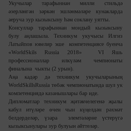
Укучылар тарафыннан милли стильдә
әзерләнгән зәркән эшләнмәләре кунакларда
аеруча зур кызыксыну һәм соклану уятты.
Консуллар тарафыннан мондый кызыксыну
булу аңлашыла. Техникум укучысы Илгиз
Латыйпов ювелир эше компетенциясе буенча
«WorldSkils Russia 2018» VI Яшь
профессионаллар илкүләм чемпионаты
финалына чыкты (2 урын).
Аңа кадәр дә техникум укучыларының
WorldSkillsRussia төбәк чемпионатында шул ук
компетенциядә казанышлары бар иде.
Дипломатлар техникум җитәкчелегенә җылы
кабул итүләре өчен чын күңелдән рәхмәт
белдерделәр, үзара элемтәләрне үстерүгә
кызыксынулары зур булуын әйттеләр.