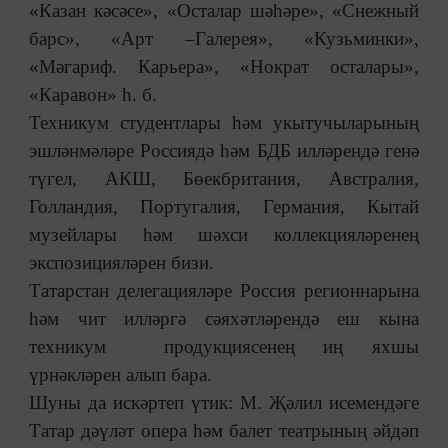
«Казан кәсәсе», «Осталар шәһәре», «Снежный
барс», «Арт –Галерея», «Кузьминки»,
«Мәгариф. Карьера», «Нократ осталары»,
«Каравон» һ. б.
Техникум студентлары һәм укытучыларының
эшләнмәләре Россиядә һәм БДБ илләрендә генә
түгел, АКШ, Бөекбритания, Австралия,
Голландия, Португалия, Германия, Кытай
музейлары һәм шәхси коллекцияләренең
экспозицияләрен бизи.
Татарстан делегацияләре Россия регионнарына
һәм чит илләргә сәяхәтләрендә еш кына
техникум продукциясенең иң яхшы
үрнәкләрен алып бара.
Шуны да искәртеп үтик: М. Җәлил исемендәге
Татар дәүләт опера һәм балет театрының әйдәп