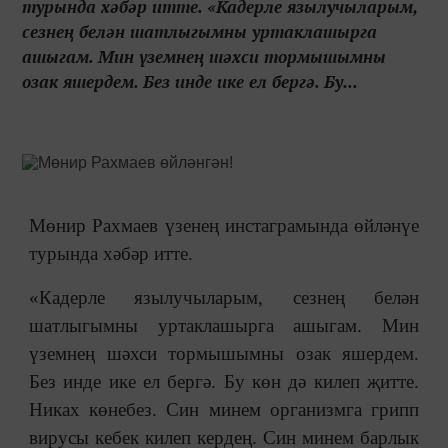
турында хәбәр итте. «Кадерле язылучыларым,
сезнең белән шатлыгымны уртаклашырга
ашыгам. Мин үземнең шәхси тормышымны
озак яшердем. Без инде ике ел бергә. Бу...
Мөнир Рахмаев үзенең инстаграмында өйләнүе
турында хәбәр итте.
«Кадерле язылучыларым, сезнең белән
шатлыгымны уртаклашырга ашыгам. Мин
үземнең шәхси тормышымны озак яшердем.
Без инде ике ел бергә. Бу көн дә килеп җитте.
Никах көнебез. Син минем организмга грипп
вирусы кебек килеп кердең. Син минем барлык