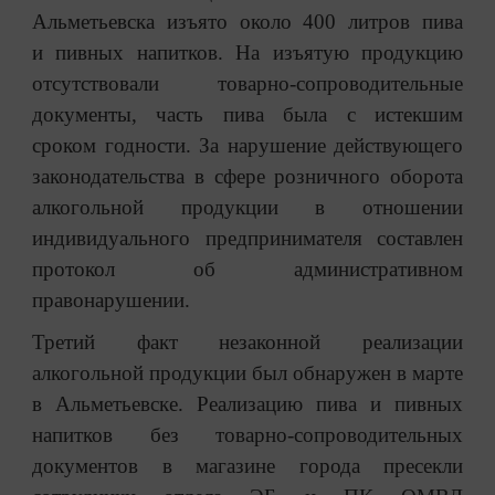
Альметьевска изъято около 400 литров пива
и пивных напитков. На изъятую продукцию
отсутствовали товарно-сопроводительные
документы, часть пива была с истекшим
сроком годности. За нарушение действующего
законодательства в сфере розничного оборота
алкогольной продукции в отношении
индивидуального предпринимателя составлен
протокол об административном
правонарушении.
Третий факт незаконной реализации
алкогольной продукции был обнаружен в марте
в Альметьевске. Реализацию пива и пивных
напитков без товарно-сопроводительных
документов в магазине города пресекли