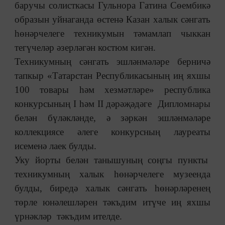
баручы солисткасы Гульнора Гатина Сөембикә
образын уйнаганда өстенә Казан халык сәнгать
һөнәрчелеге техникумын тәмамлап чыккан
тегүчеләр әзерләгән костюм кигән.
Техникумның сәнгать эшләнмәләре берничә
тапкыр «Татарстан Республикасының иң яхшы
100 товары һәм хезмәтләре» республика
конкурсының I һәм II дәрәҗәдәге Дипломнары
белән бүләкләнде, ә зәркән эшләнмәләре
коллекциясе әлеге конкурсның лауреаты
исеменә лаек булды.
Уку йорты белән танышуның соңгы пункты
техникумның халык һөнәрчелеге музеенда
булды, биредә халык сәнгать һөнәрләренең
төрле юнәлешләрен тәкъдим итүче иң яхшы
үрнәкләр тәкъдим ителде.