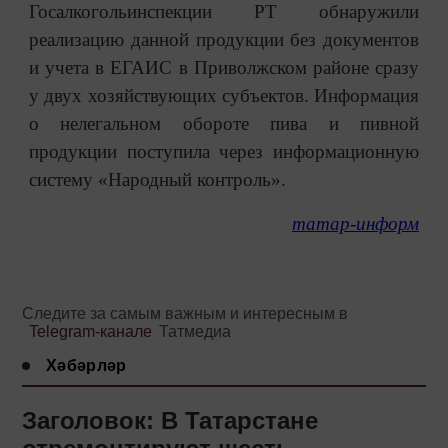
Госалкогольинспекции РТ обнаружили
реализацию данной продукции без документов
и учета в ЕГАИС в Приволжском районе сразу
у двух хозяйствующих субъектов. Информация
о нелегальном обороте пива и пивной
продукции поступила через информационную
систему «Народный контроль».
татар-информ
Следите за самым важным и интересным в
Telegram-канале
Татмедиа
Хәбәрләр
Заголовок: В Татарстане