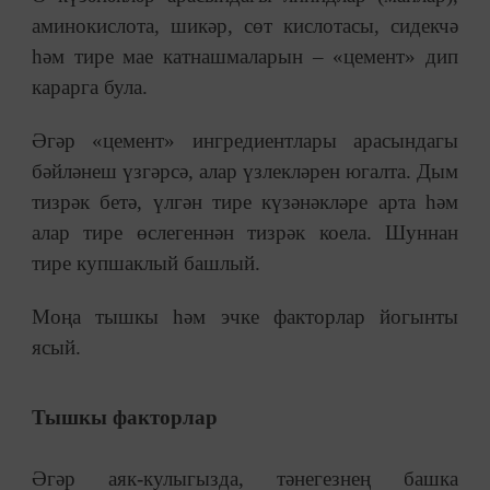
аминокислота, шикәр, сөт кислотасы, сидекчә
һәм тире мае катнашмаларын – «цемент» дип
карарга була.
Әгәр «цемент» ингредиентлары арасындагы
бәйләнеш үзгәрсә, алар үзлекләрен югалта. Дым
тизрәк бетә, үлгән тире күзәнәкләре арта һәм
алар тире өслегеннән тизрәк коела. Шуннан
тире купшаклый башлый.
Моңа тышкы һәм эчке факторлар йогынты
ясый.
Тышкы факторлар
Әгәр аяк-кулыгызда, тәнегезнең башка