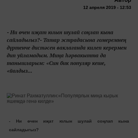
12 апреля 2019 - 12:53
- Ни өчен иҗат юлын шулай соңлап кына
сайладыгыз?- Татар эстрадасына гомеремнең
дүртенче дистәсен ваклаганда килеп керермен
дип уйламадым. Миңа һәрвакытта да
танышларым: «Син бик популяр кеше,
«йолдыз...
- Ни өчен иҗат юлын шулай соңлап кына
сайладыгыз?