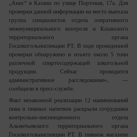
„Анис“ в Казани по улице Портовая, 17а. Для
проверки данной информации на место выехала
группа специалистов отдела оперативного
межмуниципального контроля и Казанского
территориального органа
Госалкогольинспекции РТ. В ходе проведенной
проверки обнаружено и изъято около 5 тонн
различной спиртосодержащей алкогольной
продукции. Сейчас проводится
административное расследование», —
сообщили в пресс-службе.
Факт незаконной реализации 12 наименований
пива и пивных напитков раскрыли сотрудники
контрольно-инспекционного отдела
Альметьевского территориального органа
Госалкогольинспекции РТ. В пивном магазине