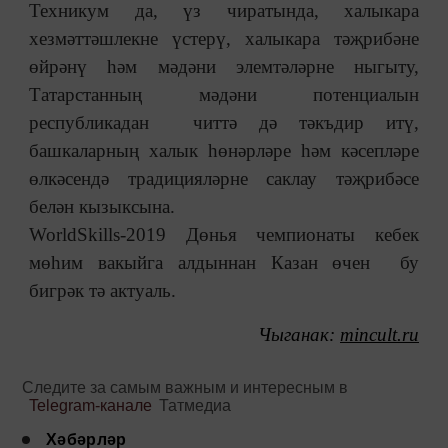
Техникум да, үз чиратында, халыкара
хезмәттәшлекне үстерү, халыкара тәҗрибәне
өйрәнү һәм мәдәни элемтәләрне ныгыту,
Татарстанның мәдәни потенциалын
республикадан читтә дә тәкъдир итү,
башкаларның халык һөнәрләре һәм кәсепләре
өлкәсендә традицияләрне саклау тәҗрибәсе
белән кызыксына.
WorldSkills-2019 Дөнья чемпионаты кебек
мөһим вакыйга алдыннан Казан өчен бу
бигрәк тә актуаль.
Чыганак:
mincult.ru
Следите за самым важным и интересным в
Telegram-канале
Татмедиа
Хәбәрләр