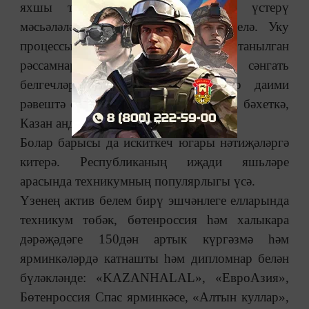
яхшы традицияләрен саклау һәм үстерү
мәсьәләләренә җитди игътибар бирелә. Уку
процессына тәҗрибәле педагоглар, танылган
рәссамнар һәм һөнәр осталары, сәнгать
белгечләре җәлеп ителә. Укучылар даими
рәвештә сәнгать күргәзмәләренә йөри, бәхеткә,
Казан андый чараларга бай.
Болар барысы да искиткеч югары нәтиҗәләргә
китерә. Республиканың иҗади яшьләре
арасында техникумның популярлыгы үсә.
Үзенең актив белем бирү эшчәнлеге елларында
техникум төбәк, бөтенроссия һәм халыкара
дәрәҗәдәге 150дән артык күргәзмә һәм
ярминкәләрдә катнашты һәм дипломнар белән
бүләкләнде: «KAZANHALAL», «ЕвроАзия»,
Бөтенроссия Спас ярминкәсе, «Алтын куллар»,