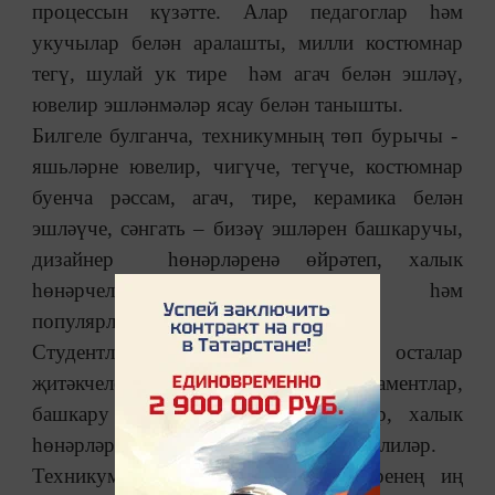
процессын күзәтте. Алар педагоглар һәм
укучылар белән аралашты, милли костюмнар
тегү, шулай ук тире һәм агач белән эшләү,
ювелир эшләнмәләр ясау белән танышты.
Билгеле булганча, техникумның төп бурычы -
яшьләрне ювелир, чигүче, тегүче, костюмнар
буенча рәссам, агач, тире, керамика белән
эшләүче, сәнгать – бизәү эшләрен башкаручы,
дизайнер һөнәрләренә өйрәтеп, халык
һөнәрчелеген саклау, үстерү һәм
популярлаштыру.
Студентлар югары квалификацияле осталар
җитәкчелегендә милли стильләр, орнаментлар,
башкару технологияләрен өйрәнәләр, халык
һөнәрләре һәм кәсеп эшләнмәләре әзерлиләр.
Техникумда илебез халык һөнәрләренең иң