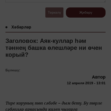
Теркәлү
Җибәрү
Хәбәрләр
Заголовок: Аяк-куллар һәм
тәннең башка өлешләре ни өчен
корый?
Бүлешү:
Автор
12 апреля 2019 - 13:01
Тире коруның төп сәбәбе – дым бетү. Бу төрле
сәбәпләр аркасында килеп чыгарга