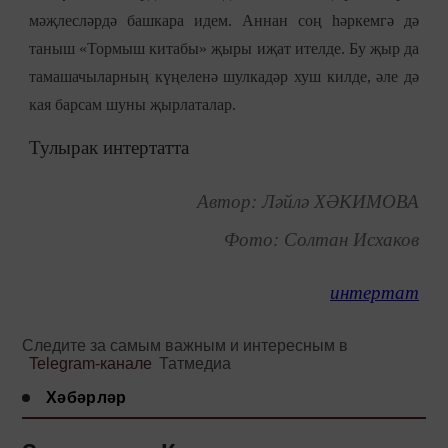
мәҗлесләрдә башкара идем. Аннан соң һәркемгә дә
таныш «Тормыш китабы» җыры иҗат ителде. Бу җыр да
тамашачыларның күңеленә шулкадәр хуш килде, әле дә
кая барсам шуны җырлаталар.
Тулырак интертатта
Автор: Ләйлә ХӘКИМОВА
Фото: Солтан Исхаков
интертат
Следите за самым важным и интересным в
Telegram-канале
Татмедиа
Хәбәрләр