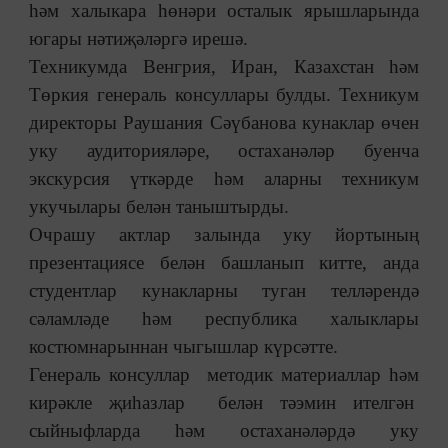
һәм халыкара һөнәри осталык ярышларында
югары нәтиҗәләргә ирешә.
Техникумда Венгрия, Иран, Казахстан һәм
Төркия генераль консуллары булды. Техникум
директоры Раушания Сәүбанова кунаклар өчен
уку аудиторияләре, остаханәләр буенча
экскурсия үткәрде һәм аларны техникум
укучылары белән таныштырды.
Очрашу актлар залында уку йортының
презентациясе белән башланып китте, анда
студентлар кунакларны туган телләрендә
сәламләде һәм республика халыклары
костюмнарыннан чыгышлар күрсәтте.
Генераль консуллар методик материаллар һәм
кирәкле җиһазлар белән тәэмин ителгән
сыйныфларда һәм остаханәләрдә уку