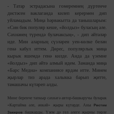
- Татар эстрадасына гомеремнең дүртенче
дистәсен ваклаганда килеп керермен дип
уйламадым. Миңа һәрвакытта да танышларым:
«Син бик популяр кеше, «йолдыз» буласың әле.
Сәхнәнең түрендә булачаксың», - дип әйтәләр
иде. Мин аларның сүзләрен уен-көлке белән
генә кабул иттем. Дөрес, популярлык миңа
кырык яшемдә генә килде. Анда да үземне
«йолдыз» дип әйтә алмый идем. Заманда миңа
«Барс Медиа» компаниясе ярдәм итте. Минем
җырлар тиз арада халыкка барып җитте,
тамашачы күтәреп алды.
Мине беренче тапкыр сәхнәгә автор-башкаручы буларак
«Картайма әле, әнкәй» җыры күтәрде. Аны
Рөстәм
башкарды. Үзем дә гел әлеге җырны төрле
Закиров