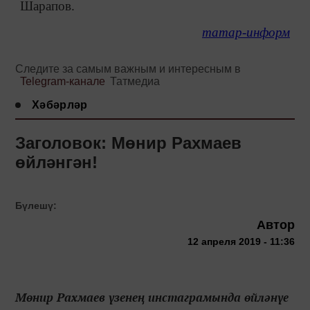
Шарапов.
татар-информ
Следите за самым важным и интересным в
Telegram-канале
Татмедиа
Хәбәрләр
Заголовок: Мөнир Рахмаев
өйләнгән!
Бүлешү:
Автор
12 апреля 2019 - 11:36
Мөнир Рахмаев үзенең инстаграмында өйләнүе