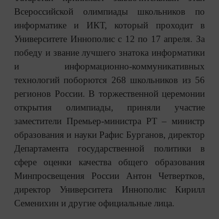
Всероссийской олимпиады школьников по
информатике и ИКТ, который проходит в
Университете Иннополис с 12 по 17 апреля. За
победу и звание лучшего знатока информатики
и информационно-коммуникативных
технологий поборются 268 школьников из 56
регионов России. В торжественной церемонии
открытия олимпиады, приняли участие
заместители Премьер-министра РТ – министр
образования и науки Рафис Бурганов, директор
Департамента государственной политики в
сфере оценки качества общего образования
Минпросвещения России Антон Четвертков,
директор Университета Иннополис Кирилл
Семенихин и другие официальные лица.