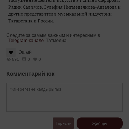
заслуженные деятели искусств РТ Диана Сафарова,
Радик Салимов, Зульфия Нигмедзянова-Авзалова и
другие представители музыкальной индустрии
Татарстана и России.
Следите за самым важным и интересным в
Telegram-канале
Татмедиа
Ошый
591
0
0
Комментарий юк
Теркәлү
Җибәрү