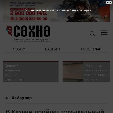
4
Автоматическое закрытие баннера через
ЯЗЫЛУ
БАШ БИТ
ПРОЕКТЛАР
Сишәмбе
«Үз телем»
кичләрен
бәйгесенең 2026
җырлап
нчы ел җиңүчелә
уздырабыз!
билгеле!
Хәбәрләр
В Казани пройдет музыкальный