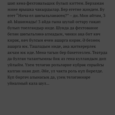
шәп кенә фехтовальщик булып киттем. Берзаман
мине ярышка чакырдылар. Бер егетне җиңдем. Бу
егет “Ничә ел шөгыльләнәсең?” – ди. Мин әйтәм, 3
ай. Ышанмады! 3 айда гына шулай остару гаҗәп
булып тоелгандыр инде. Шунда да фехтование
белән шөгыльләнә алмадым, чөнки аңа бит көч
кирәк, көч булсын өчен ашарга кирәк. Ә безнең
ашарга юк. Ташладым инде, аңа җиткерерлек
акчам юк иде. Менә тагын бер бәхетсезлек. Театрда
да булган талантымны бик әз генә кулландым дип
уйлыйм. Үзем теләгән рольләрне күбрәк сорыйсы
калган икән дип. Әйе, ул чакта роль күп бирелде.
Күп биргәч алынасың да, үзең теләгәннәре
уйналмый кала шул...