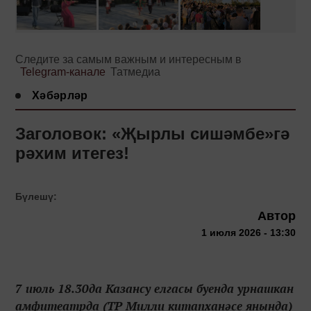
Следите за самым важным и интересным в
Telegram-канале
Татмедиа
Хәбәрләр
Заголовок: «Җырлы сишәмбе»гә
рәхим итегез!
Бүлешү:
Автор
1 июля 2026 - 13:30
7 июль 18.30да Казансу елгасы буенда урнашкан
амфитеатрда (ТР Милли китапханәсе янында)