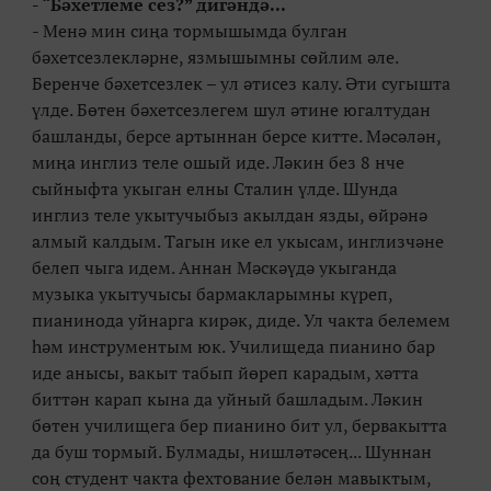
-
“Бәхетлеме сез?” дигәндә...
- Менә мин сиңа тормышымда булган
бәхетсезлекләрне, язмышымны сөйлим әле.
Беренче бәхетсезлек – ул әтисез калу. Әти сугышта
үлде. Бөтен бәхетсезлегем шул әтине югалтудан
башланды, берсе артыннан берсе китте. Мәсәлән,
миңа инглиз теле ошый иде. Ләкин без 8 нче
сыйныфта укыган елны Сталин үлде. Шунда
инглиз теле укытучыбыз акылдан язды, өйрәнә
алмый калдым. Тагын ике ел укысам, инглизчәне
белеп чыга идем. Аннан Мәскәүдә укыганда
музыка укытучысы бармакларымны күреп,
пианинода уйнарга кирәк, диде. Ул чакта белемем
һәм инструментым юк. Училищеда пианино бар
иде анысы, вакыт табып йөреп карадым, хәтта
биттән карап кына да уйный башладым. Ләкин
бөтен училищега бер пианино бит ул, бервакытта
да буш тормый. Булмады, нишләтәсең... Шуннан
соң студент чакта фехтование белән мавыктым,