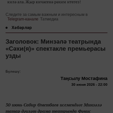
килә ала. Җыр кичәсенә рәхим итегез!
Следите за самым важным и интересным в
Telegram-канале
Татмедиа
Хәбәрләр
Заголовок: Минзәлә театрында
«Сәхи(я)» спектакле премьерасы
узды
Бүлешү:
Таңсылу Мостафина
30 июня 2026 - 22:00
30 июнь Сабир Өметбаев исемендәге Минзәлә
татар дәүләт драма театрында Фәнис