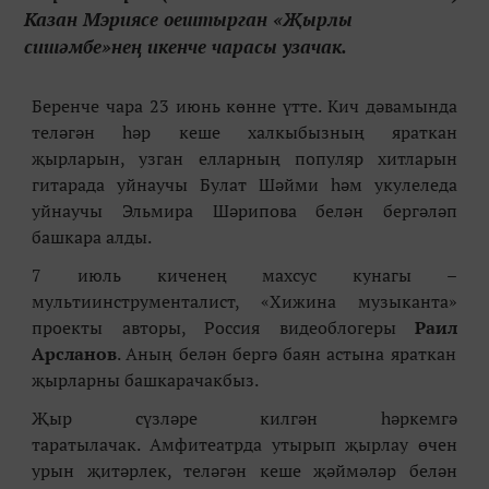
Казан Мэриясе оештырган «Җырлы
сишәмбе»нең икенче чарасы узачак.
Беренче чара 23 июнь көнне үтте. Кич дәвамында
теләгән һәр кеше халкыбызның яраткан
җырларын, узган елларның популяр хитларын
гитарада уйнаучы Булат Шәйми һәм укулеледа
уйнаучы Эльмира Шәрипова белән бергәләп
башкара алды.
7 июль киченең махсус кунагы –
мультиинструменталист, «Хижина музыканта»
проекты авторы, Россия видеоблогеры
Раил
Арсланов
. Аның белән бергә баян астына яраткан
җырларны башкарачакбыз.
Җыр сүзләре килгән һәркемгә
таратылачак. Амфитеатрда утырып җырлау өчен
урын җитәрлек, теләгән кеше җәймәләр белән