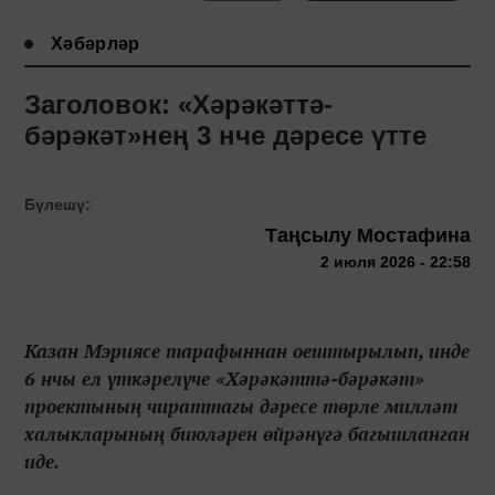
Хәбәрләр
Заголовок: «Хәрәкәттә-
бәрәкәт»нең 3 нче дәресе үтте
Бүлешү:
Таңсылу Мостафина
2 июля 2026 - 22:58
Казан Мэриясе тарафыннан оештырылып, инде
6 нчы ел үткәрелүче «Хәрәкәттә-бәрәкәт»
проектының чираттагы дәресе төрле милләт
халыкларының биюләрен өйрәнүгә багышланган
иде.