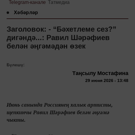
Telegram-канале
Татмедиа
Хәбәрләр
Заголовок: - “Бәхетлеме сез?”
дигәндә...: Равил Шәрәфиев
белән әңгәмәдән өзек
Бүлешү:
Таңсылу Мостафина
29 июня 2026 - 13:48
Июнь санында Россиянең халык артисты,
щепкинчы Равил Шәрәфиев белән әңгәмә
чыкты.