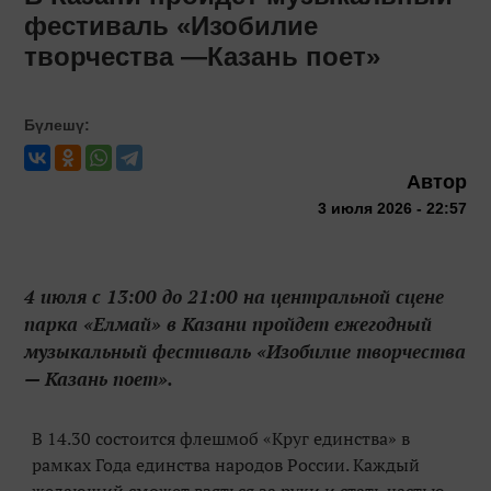
фестиваль «Изобилие
творчества —Казань поет»
Бүлешү:
Автор
3 июля 2026 - 22:57
4 июля с 13:00 до 21:00 на центральной сцене
парка «Елмай» в Казани пройдет ежегодный
музыкальный фестиваль «Изобилие творчества
— Казань поет».
В 14.30 состоится флешмоб «Круг единства» в
рамках Года единства народов России. Каждый