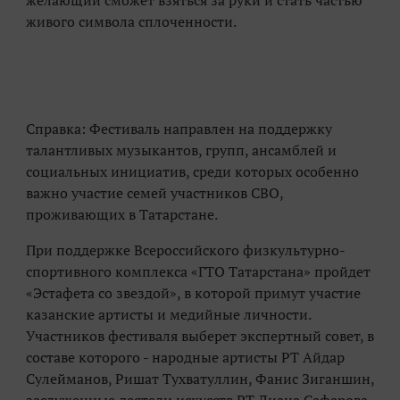
желающий сможет взяться за руки и стать частью
живого символа сплоченности.
Справка: Фестиваль направлен на поддержку
талантливых музыкантов, групп, ансамблей и
социальных инициатив, среди которых особенно
важно участие семей участников СВО,
проживающих в Татарстане.
При поддержке Всероссийского физкультурно-
спортивного комплекса «ГТО Татарстана» пройдет
«Эстафета со звездой», в которой примут участие
казанские артисты и медийные личности.
Участников фестиваля выберет экспертный совет, в
составе которого - народные артисты РТ Айдар
Сулейманов, Ришат Тухватуллин, Фанис Зиганшин,