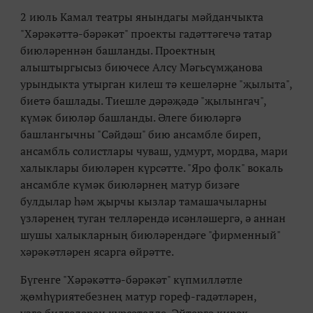
2 июль Камал театры янындагы мәйданчыкта
"Хәрәкәттә-бәрәкәт" проекты гадәттәгечә татар
биюләреннән башланды. Проектның
алыштыргысыз биючесе Алсу Мәгьсүмҗанова
урындыкта утырган килеш тә кешеләрне "җылыта",
биетә башлады. Тиешле дәрәҗәдә "җылынгач",
күмәк биюләр башланды. Әлеге биюләргә
башлангычны "Сәйдәш" бию ансамбле биреп,
ансамбль солистлары чуваш, удмурт, мордва, мари
халыклары биюләрен күрсәтте. "Яро фолк" вокаль
ансамбле күмәк биюләрнең матур бизәге
булдылар һәм җырчы кызлар тамашачыларны
үзләренең туган телләрендә исәнләшергә, ә аннан
шушы халыкларның биюләрендәге "фирменный"
хәрәкәтләрен ясарга өйрәтте.
Бүгенге "Хәрәкәттә-бәрәкәт" күпмилләтле
җөмһүриятебезнең матур гореф-гадәтләрен,