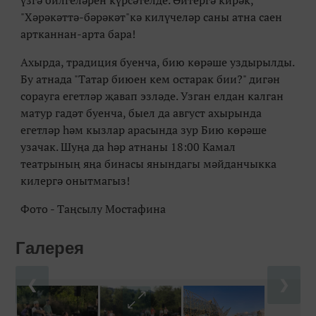
үзгә билгеләрен күрсәтелде. Әйтергә кирәк,
"Хәрәкәттә-бәрәкәт"кә килүчеләр саны атна саен
артканнан-арта бара!
Ахырда, традиция буенча, бию көрәше уздырылды.
Бу атнада "Татар биюен кем остарак бии?" дигән
сорауга егетләр җавап эзләде. Узган елдан калган
матур гадәт буенча, быел да август ахырында
егетләр һәм кызлар арасында зур Бию көрәше
узачак. Шуңа да һәр атнаны 18:00 Камал
театрының яңа бинасы янындагы мәйданчыкка
килергә онытмагыз!
Фото - Таңсылу Мостафина
Галерея
❮
❯