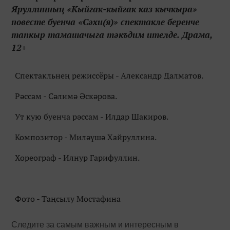
Яруллинның «Кыйгак-кыйгак каз кычкыра»
повесте буенча «Сәхи(я)» спектакле беренче
тапкыр тамашачыга тәкъдим ителде. Драма,
12+
Спектакльнең режиссёры - Александр Далматов.
Рәссам - Сәлимә Әскәрова.
Ут кую буенча рәссам - Илдар Шакиров.
Композитор - Миләүшә Хайруллина.
Хореограф - Илнур Гарифуллин.
Фото - Таңсылу Мостафина
Следите за самым важным и интересным в