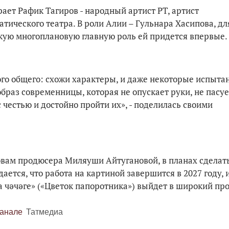
рает Рафик Тагиров - народный артист РТ, артист
тического театра. В роли Алии – Гульнара Хасипова, дл
такую многоплановую главную роль ей придется впервые.
ого общего: схожи характеры, и даже некоторые испыта
браз современницы, которая не опускает руки, не пасуе
 честью и достойно пройти их», - поделилась своими
овам продюсера Миляуши Айтугановой, в планах сделат
ется, что работа на картиной завершится в 2027 году, 
 чәчәге» («Цветок папоротника») выйдет в широкий про
канале
Татмедиа