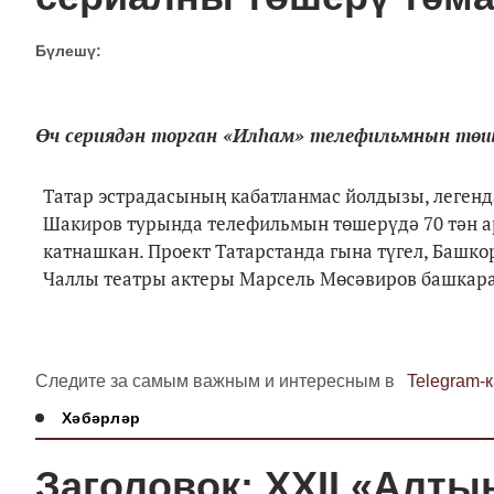
Бүлешү:
Өч сериядән торган «Илһам» телефильмнын төше
Татар эстрадасының кабатланмас йолдызы, легенд
Шакиров турында телефильмын төшерүдә 70 тән ар
катнашкан. Проект Татарстанда гына түгел, Башко
Чаллы театры актеры Марсель Мөсәвиров башкар
Следите за самым важным и интересным в
Telegram-
Хәбәрләр
Заголовок: ХХІІ «Алты