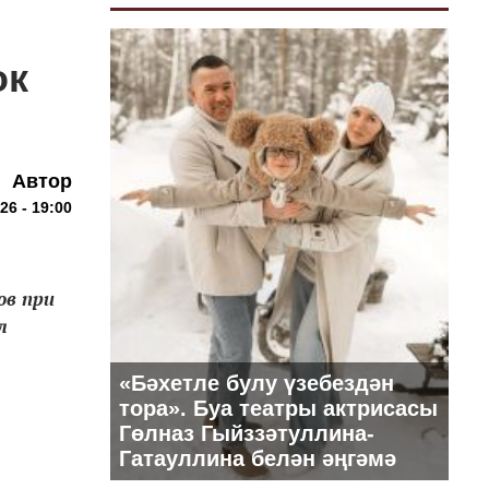
ок
Автор
26 - 19:00
ов при
л
«Бәхетле булу үзебездән
тора». Буа театры актрисасы
Гөлназ Гыйззәтуллина-
Гатауллина белән әңгәмә