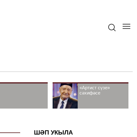
«Артист сүзе»
сәхифәсе
ШӘП УКЫЛА