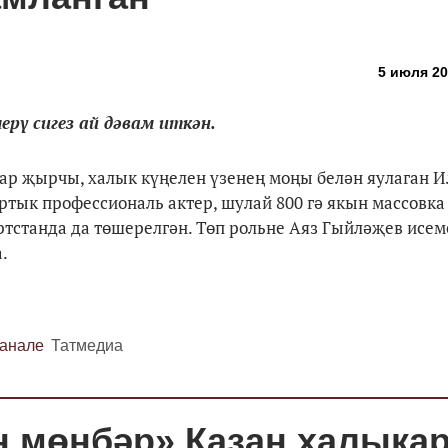
5 июля 20
рү сигез ай дәвам иткән.
ар җырчы, халык күңелен үзенең моңы белән яулаган 
тык профессиональ актер, шулай 800 гә якын массовка
ртстанда да төшерелгән. Төп рольне Аяз Гыйләҗев исе
а.
канале
Татмедиа
н мөнбәр» Казан халыка