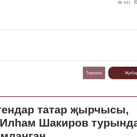
441
Теркәлү
Җибә
егендар татар җырчысы,
 Илһам Шакиров турынд
амланган