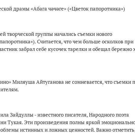
еской драмы «Абага чәчәге» («Цветок папоротника»)
ей творческой группы начались съемки нового
апоротника»). Считается, что чем больше осколков при
частник забрал себе кусочек тарелки и обещал бережно 
но» Миляуша Айтуганова не сомневается, что съемки 
рителям.
ила Зайдуллы - известного писателя, Народного поэта
ени Тукая. Эти произведения полны яркой эмоционально
облемы истинных и ложных ценностей. Важно отметить,