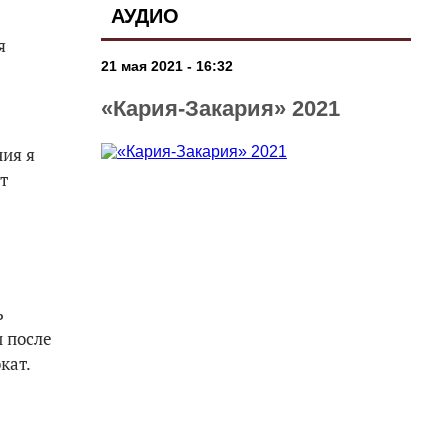
АУДИО
я
21 мая 2021 - 16:32
«Кария-Закария» 2021
ния я
т
ь
и после
кат.