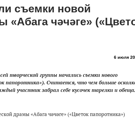
али съемки новой
 «Абага чәчәге» («Цвет
6 июля 20
сей творческой группы начались съемки нового
к папоротника»). Считается, что чем больше осколк
аждый участник забрал себе кусочек тарелки и обеща
еской драмы «Абага чәчәге» («Цветок папоротника»)