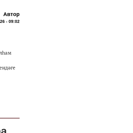
Автор
26 - 09:02
Илһам
мендәге
ра