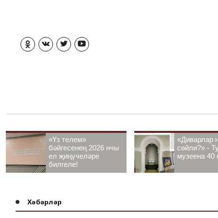
«Үз телем»
«Диварлар 
бәйгесенең 2026 нчы
сөйли?» - Т
ел җиңүчеләре
музеена 40 
билгеле!
Хәбәрләр