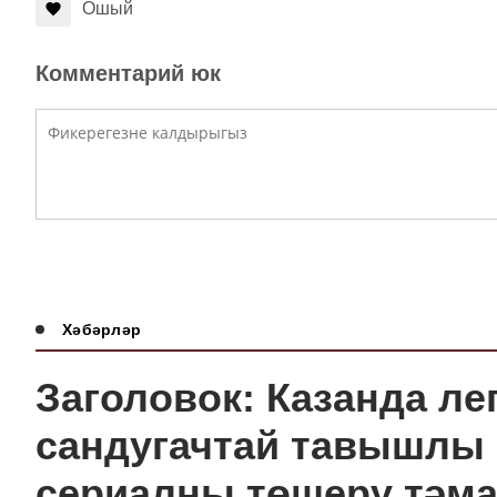
Ошый
Комментарий юк
Хәбәрләр
Заголовок: Казанда л
сандугачтай тавышлы
сериалны төшерү тәм