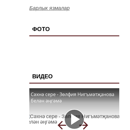
Барлык язмалар
ФОТО
ВИДЕО
Сәхнә сере - Зөлфия Нигъмәтҗанова
белән әңгәмә