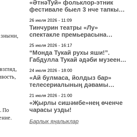
«ӘтнәТуй» фольклор-этник
фестивале быел 3 нче тапкыр
узачак
26 июля 2026 - 11:09
Тинчурин театры «Лу»
спектакле премьерасына
азными,
әзерләнә
25 июля 2026 - 16:17
“Монда Тукай рухы яши!”.
Габдулла Тукай әдәби музеена
40 ел
взгляд,
24 июля 2026 - 18:00
ивость,
«Ай булмаса, йолдыз бар»
телесериалының дәвамы
төшерелә!
21 июля 2026 - 21:00
«Җырлы сишәмбе»нең өченче
. По
чарасы узды!
ение.
Барлык яңалыклар