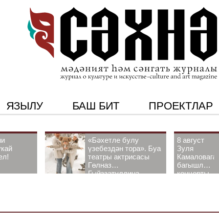
ЯЗЫЛУ
БАШ БИТ
ПРОЕКТЛАР
ни
«Бәхетле булу
8 август
укай
үзебездән тора». Буа
Зуля
ел!
театры актрисасы
Камаловага
Гөлназ
багышлау
Гыйззәтуллина-
концерты
Гатауллина белән
узачак
әңгәмә