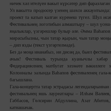
ничек хәл ителүен вакыт күрсәтер дип фаразлаган 
Ул вакытта продюсер үзенең шәхси аккаунтында
проект та катып калган күренеш түгел. Шул исә
Фестивальнең логотибын алмаштыру – шул үсеш-ү
яңалыклар, үзгәрешләр булыр әле. Әмма Ваһапов
мирасыбызны, чын татар җырын, чын татар моңын
– дип язды (текст үзгәртелмәде).
Без дә моңа инанабыз, ни дисәң дә, быел фестива
ачык! Фестиваль турында куанычлы хәбәр җ
Федерациясенең матбугат хезмәте вәкиллеге
Колонналы залында Ваһапов фестиваленең гала-к
багышлана.
Гала-концертта татар эстрадасы легендаларыннан
фестивальнең яшь лауреатлары – Илһам Вәлиев,
Габбасов, Гөлсирин Абдуллина, Азат Абитов
катнашачак.