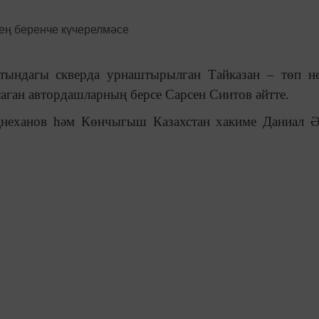
тындагы скверда урнаштырылган Тайказан – төп н
аган автордашларның берсе Сарсен Сиитов әйтте.
ңнеханов һәм Көнчыгыш Казахстан хакиме Даниал 