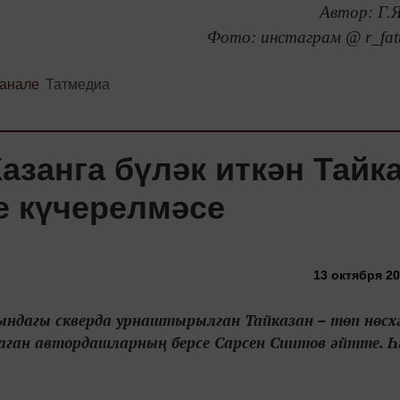
Автор: Г.
Фото: инстаграм @ r_fat
канале
Татмедиа
Казанга бүләк иткән Тайк
е күчерелмәсе
13 октября 20
ндагы скверда урнаштырылган Тайказан – төп нөсх
саган автордашларның берсе Сарсен Сиитов әйтте. Һ