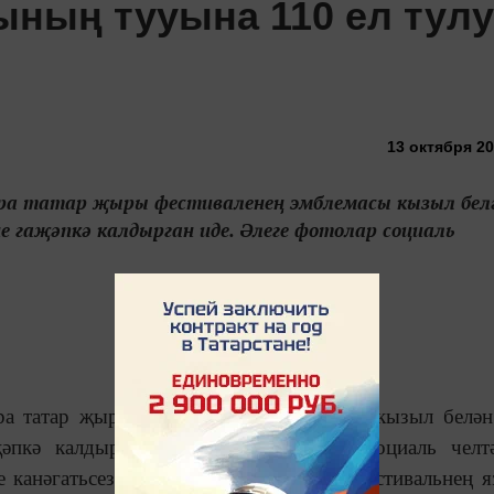
ының тууына 110 ел тул
13 октября 20
ра татар җыры фестиваленең эмблемасы кызыл бел
гаҗәпкә калдырган иде. Әлеге фотолар социаль
ра татар җыры фестиваленең эмблемасы кызыл белә
әпкә калдырган иде. Әлеге фотолар социаль челт
 канәгатьсезлек белдерде. Кемнәрдер фестивальнең