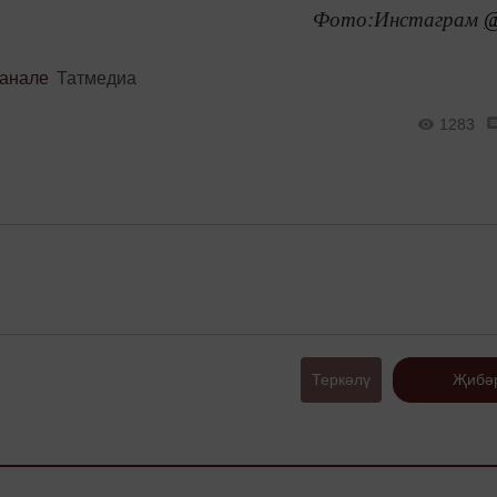
Фото:Инстаграм
@
канале
Татмедиа
1283
Теркәлү
Җибә