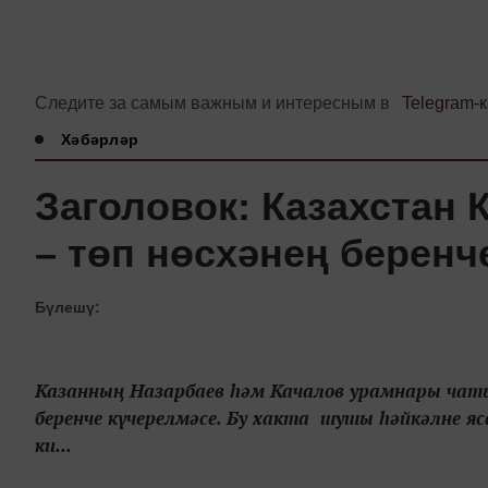
Следите за самым важным и интересным в
Telegram-
Хәбәрләр
Заголовок: Казахстан 
– төп нөсхәнең беренч
Бүлешү:
Казанның Назарбаев һәм Качалов урамнары чаты
беренче күчерелмәсе. Бу хакта шушы һәйкәлне я
ки...