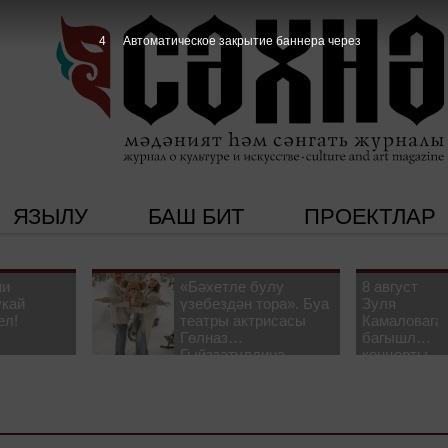
3
Автоматическое закрытие баннера через
ЯЗЫЛУ
БАШ БИТ
ПРОЕКТЛАР
ни
«Бәхетле булу
8 август
укай
үзебездән тора». Буа
Зуля
ел!
театры актрисасы
Камаловага
Гөлназ
багышлау
Гыйззәтуллина-
концерты
Гатауллина белән
узачак
әңгәмә