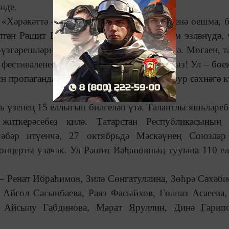
иде.
: «Хәрәкәттә
–
бәрәкәт, диләрме әле. Бер генә оешма, б
птән Рәшит Ваһапов фестивале дә һәрдаим эзләнүдә, 
згәрешләрнең гади бер техник өлеше генә. Мөгаен, т
 фестиваленең асылы, нигезе алыштыргысыз! Ул – бөе
 пропагандалау, талантлы яшьләребезне зур сәхнәгә к
ль үзенең 15 еллыгын билгеләп үтә. Талантлы яшьләреб
иткерәсебез килә. Татарстан Республикасының 
 хәбәр итүенчә, 27 октябрьдә Мәскәүнең Союзлар
онцерты узачак. Ул Рәшит Ваһаповның тууына 110 ел
 – Ренат Ибраһимов, Зилә Сөнгатуллина, Зөһрә Сәхәби
 Айгөл Сагынбаева, Раяз Фасыйхов, Гөлназ Асаеева
, Айсылу Габдинова, Марат Яруллин, Динә Гарипо