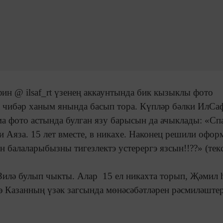
ин @ ilsaf_rt үзенең аккаунтында бик кызыклы фото
 чибәр ханым янында басып тора. Күпләр бәлки ИлСаф
ма фото астында булган язу барысын да ачыклады: «Сп
и Аяза. 15 лет вместе, в никахе. Наконец решили офор
н балаларыбызны тигезлектэ устерергэ язсын!!??» (тек
илә булып чыкты. Алар 15 ел никахта торып, Җәмил 
дә Казанның үзәк загсында мөнәсәбәтләрен рәсмиләште
!