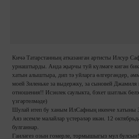
Кичә Татарстанның атказанган артисты Илсур Саф
урнаштырды. Анда җырчы туй күлмәге кигән бик
хатын алыштыра, дип тә уйларга
өлгергәндер
, әм
моей Зиленьке за выдержку, за сыновей Джамиля 
отношения!! Исэнлек саулыкта, бэхет шатлык белэ
үзгәртелмәде)
Шулай итеп бу ханым ИлСафның икенче хатыны З
Аяз исемле малайлар үстерәләр икән. 12 октябрь
булганнар.
Гаиләгез озын гомерле, тормышыгыз мул булсын