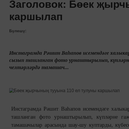
Заголовок: Бөек җырч
каршылап
Бүлешү:
Инстаграмда Рәшит Ваһапов исемендәге халыка
сызып ташланган фото урнаштырылып, күпләрне 
челтәрләрдә тамашач...
Инстаграмда Рәшит Ваһапов исемендәге халыка
ташланган фото урнаштырылып, күпләрне гаҗ
тамашачылар арасында шау-шу куптарды, күбесе