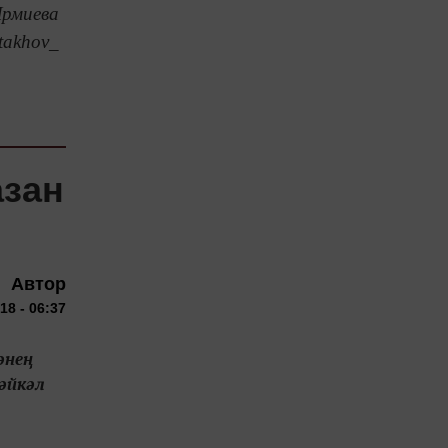
Ярмиева
takhov_
азан
Автор
18 - 06:37
әнең
әйкәл