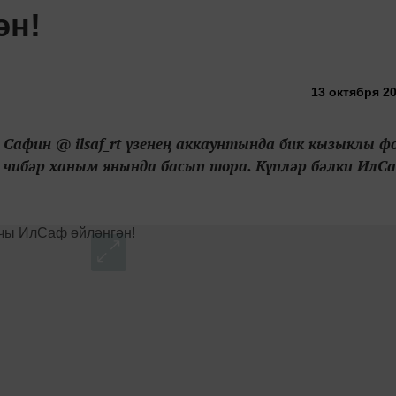
ән!
13 октября 20
афин @ ilsaf_rt үзенең аккаунтында бик кызыклы ф
 чибәр ханым янында басып тора. Күпләр бәлки ИлС