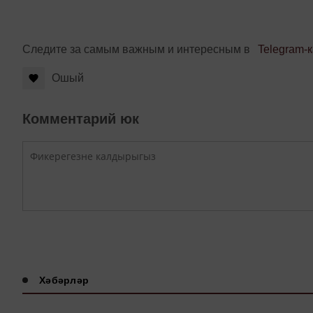
Следите за самым важным и интересным в
Telegram-
Ошый
Комментарий юк
Хәбәрләр