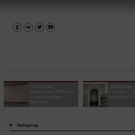
«Үз телем»
«Диварлар 
бәйгесенең 2026 нчы
сөйли?» - Т
ел җиңүчеләре
музеена 40 
билгеле!
Хәбәрләр