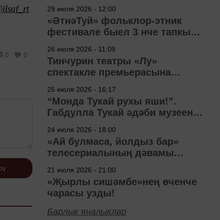
ilsaf_rt
29 июля 2026 - 12:00
«ӘтнәТуй» фольклор-этник
фестивале быел 3 нче тапкыр
узачак
26 июля 2026 - 11:09
0
0
Тинчурин театры «Лу»
спектакле премьерасына
әзерләнә
25 июля 2026 - 16:17
“Монда Тукай рухы яши!”.
Габдулла Тукай әдәби музеена
40 ел
24 июля 2026 - 18:00
«Ай булмаса, йолдыз бар»
телесериалының дәвамы
төшерелә!
рү
21 июля 2026 - 21:00
«Җырлы сишәмбе»нең өченче
чарасы узды!
Барлык яңалыклар