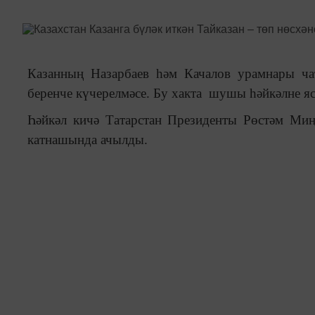
Казанның Назарбаев һәм Качалов урамнары ча
беренче күчерелмәсе. Бу хакта шушы һәйкәлне яс
Һәйкәл кичә Татарстан Президенты Рөстәм Ми
катнашында ачылды.