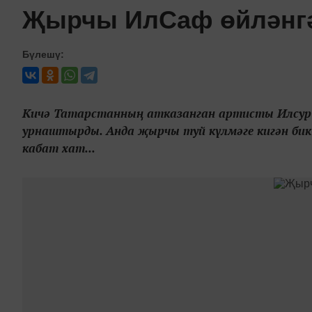
Җырчы ИлСаф өйләнг
Бүлешү:
Кичә Татарстанның атказанган артисты Илсур С
урнаштырды. Анда җырчы туй күлмәге кигән бик
кабат хат...