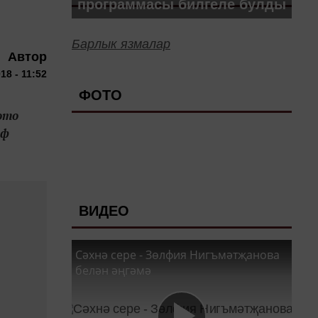
программасы билгеле булды
Барлык язмалар
Автор
18 - 11:52
ФОТО
ото
аф
ВИДЕО
Сәхнә сере - Зөлфия Нигъмәтҗанова
белән әңгәмә