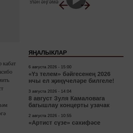
ЯҢАЛЫКЛАР
 кабат
6 августа 2026 - 15:00
асибо
«Үз телем» бәйгесенең 2026
мить
нчы ел җиңүчеләре билгеле!
ст
3 августа 2026 - 14:04
8 август Зуля Камаловага
һәм
багышлау концерты узачак
ргә
2 августа 2026 - 10:55
«Артист сүзе» сәхифәсе