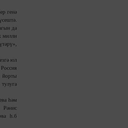
ер генә
үсештә.
агын да
к милли
үтәрү»,
езгә юл
Россия
 йорты
 тулуга
ева һәм
, Рәнис
ва һ.б