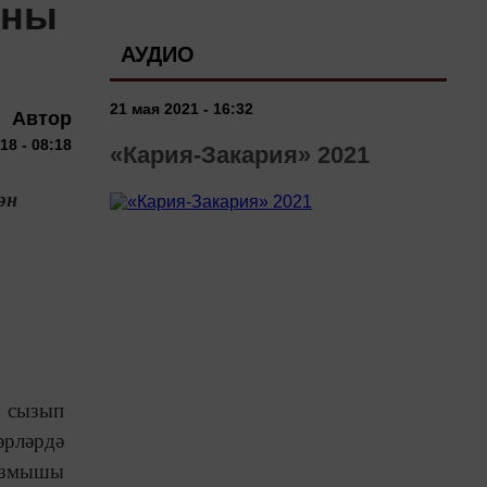
уны
АУДИО
21 мая 2021 - 16:32
Автор
18 - 08:18
«Кария-Закария» 2021
ән
н сызып
әрләрдә
 язмышы