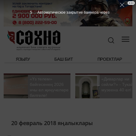
5
Автоматическое закрытие баннера через
ЯЗЫЛУ
БАШ БИТ
ПРОЕКТЛАР
«Үз телем»
«Диварлар ни
бәйгесенең 2026
сөйли?» - Тукай
нчы ел җиңүчеләре
музеена 40 ел!
билгеле!
20 февраль 2018 яңалыклары