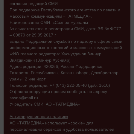
согласия редакций СМИ.
При поддержке Республиканского агентства по печати и
массовым коммуникациям «ТАТМЕДИА».
Наименование СМИ: «Сәхнә» журналы
№ свидетельства о регистрации СМИ, дата: ЭЛ № ФС77
– 69870 от 29.05.2017 г.
выдано Федеральной службой по надзору в сфере связи,
информационных технологий и массовых коммуникаций
ФИО главного редактора: Хуснутдинов Зиннур
Зиятдинович (Зиннур Хуснияр)
Адрес редакции: 420066, Россия Федерациясе,
Татарстан Республикасы, Казан шәһәре, Декабристлар
урамы, 2 нче йорт
Телефон редакции: +7 (843) 222-05-40 (доб. 1610)
О фактах коррупции просим сообщать по адресу
saxna@mail.ru.
Учредитель СМИ: АО «ТАТМЕДИА»
Антикоррупционная политика
АО «ТАТМЕДИА» использует «cookie»
для
персонализации сервисов и удобства пользователей