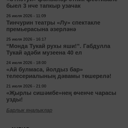
быел 3 нче тапкыр узачак
26 июля 2026 - 11:09
Тинчурин театры «Лу» спектакле
премьерасына әзерләнә
25 июля 2026 - 16:17
“Монда Тукай рухы яши!”. Габдулла
Тукай әдәби музеена 40 ел
24 июля 2026 - 18:00
«Ай булмаса, йолдыз бар»
телесериалының дәвамы төшерелә!
21 июля 2026 - 21:00
«Җырлы сишәмбе»нең өченче чарасы
узды!
Барлык яңалыклар