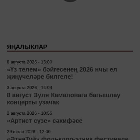
ЯҢАЛЫКЛАР
6 августа 2026 - 15:00
«Үз телем» бәйгесенең 2026 нчы ел
җиңүчеләре билгеле!
3 августа 2026 - 14:04
8 август Зуля Камаловага багышлау
концерты узачак
2 августа 2026 - 10:55
«Артист сүзе» сәхифәсе
29 июля 2026 - 12:00
«ӘтнәТуй» фольклор-этник фестивале