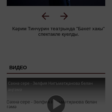
Кәрим Тинчурин театрында "Бәхет хакы"
спектакле куелды.
ВИДЕО
Сәхнә сере - Зөлфия Нигъмәтҗанова белән
әңгәмә