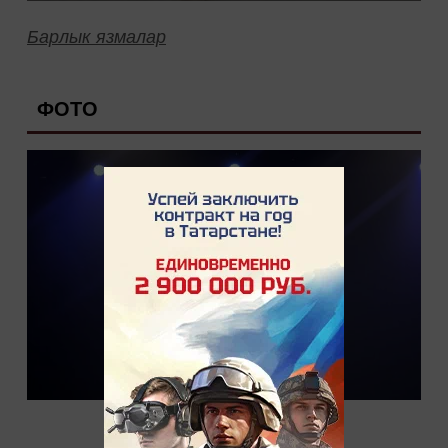
Барлык язмалар
ФОТО