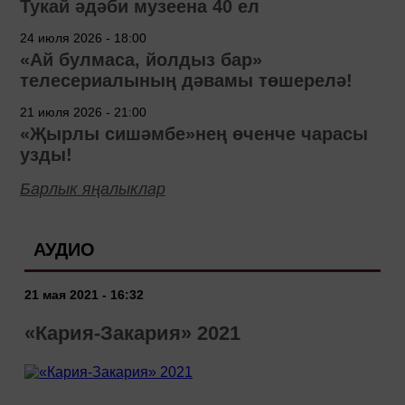
Тукай әдәби музеена 40 ел
24 июля 2026 - 18:00
«Ай булмаса, йолдыз бар»
телесериалының дәвамы төшерелә!
21 июля 2026 - 21:00
«Җырлы сишәмбе»нең өченче чарасы
узды!
Барлык яңалыклар
АУДИО
21 мая 2021 - 16:32
«Кария-Закария» 2021