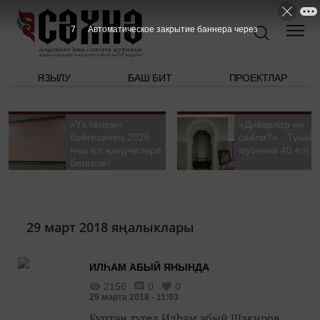
6
Автоматическое закрытие баннера через
ЯЗЫЛУ
БАШ БИТ
ПРОЕКТЛАР
«Үз телем»
«Диварлар ни
бәйгесенең 2026
сөйли?» - Тукай
нчы ел җиңүчеләре
музеена 40 ел!
билгеле!
29 март 2018 яңалыклары
ИЛҺАМ АБЫЙ ЯНЫНДА
2156
0
0
29 марта 2018 - 11:03
Күптән түгел Илһам абый Шакиров