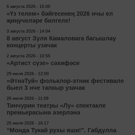
6 августа 2026 - 15:00
«Үз телем» бәйгесенең 2026 нчы ел
җиңүчеләре билгеле!
3 августа 2026 - 14:04
8 август Зуля Камаловага багышлау
концерты узачак
2 августа 2026 - 10:55
«Артист сүзе» сәхифәсе
29 июля 2026 - 12:00
«ӘтнәТуй» фольклор-этник фестивале
быел 3 нче тапкыр узачак
26 июля 2026 - 11:09
Тинчурин театры «Лу» спектакле
премьерасына әзерләнә
25 июля 2026 - 16:17
“Монда Тукай рухы яши!”. Габдулла