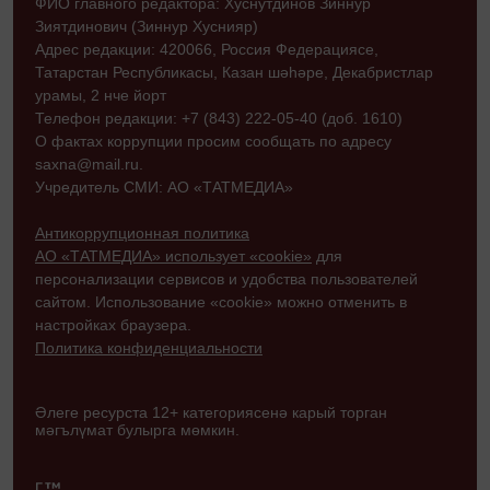
ФИО главного редактора: Хуснутдинов Зиннур
Зиятдинович (Зиннур Хуснияр)
Адрес редакции: 420066, Россия Федерациясе,
Татарстан Республикасы, Казан шәһәре, Декабристлар
урамы, 2 нче йорт
Телефон редакции: +7 (843) 222-05-40 (доб. 1610)
О фактах коррупции просим сообщать по адресу
saxna@mail.ru.
Учредитель СМИ: АО «ТАТМЕДИА»
Антикоррупционная политика
АО «ТАТМЕДИА» использует «cookie»
для
персонализации сервисов и удобства пользователей
сайтом. Использование «cookie» можно отменить в
настройках браузера.
Политика конфиденциальности
Әлеге ресурста 12+ категориясенә карый торган
мәгълүмат булырга мөмкин.