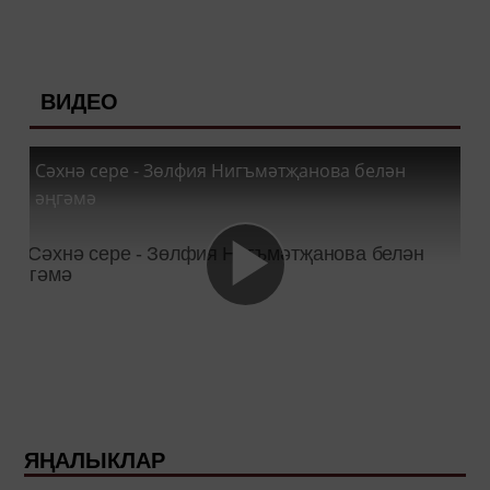
ВИДЕО
Сәхнә сере - Зөлфия Нигъмәтҗанова белән
әңгәмә
ЯҢАЛЫКЛАР