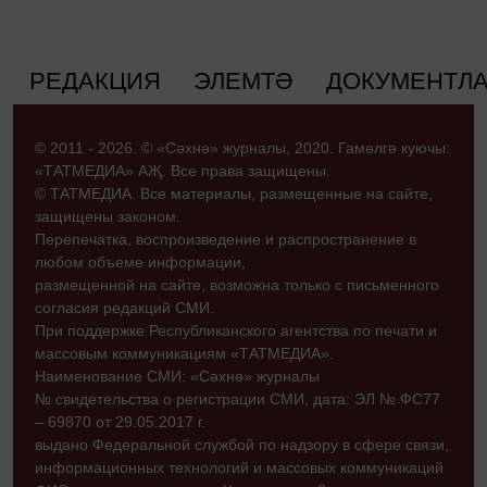
РЕДАКЦИЯ
ЭЛЕМТӘ
ДОКУМЕНТЛ
© 2011 - 2026. © «Сәхнә» журналы, 2020. Гамәлгә куючы:
«ТАТМЕДИА» АҖ. Все права защищены.
© ТАТМЕДИА. Все материалы, размещенные на сайте,
защищены законом.
Перепечатка, воспроизведение и распространение в
любом объеме информации,
размещенной на сайте, возможна только с письменного
согласия редакций СМИ.
При поддержке Республиканского агентства по печати и
массовым коммуникациям «ТАТМЕДИА».
Наименование СМИ: «Сәхнә» журналы
№ свидетельства о регистрации СМИ, дата: ЭЛ № ФС77
– 69870 от 29.05.2017 г.
выдано Федеральной службой по надзору в сфере связи,
информационных технологий и массовых коммуникаций