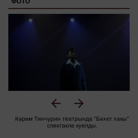
ФОТО
Кәрим Тинчурин театрында "Бәхет хакы"
спектакле куелды.