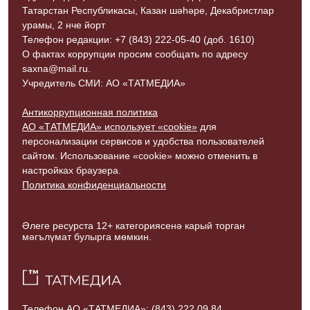
Татарстан Республикасы, Казан шәһәре, Декабристлар
урамы, 2 нче йорт
Телефон редакции: +7 (843) 222-05-40 (доб. 1610)
О фактах коррупции просим сообщать по адресу
saxna@mail.ru.
Учредитель СМИ: АО «ТАТМЕДИА»
Антикоррупционная политика
АО «ТАТМЕДИА» использует «cookie»
для
персонализации сервисов и удобства пользователей
сайтом. Использование «cookie» можно отменить в
настройках браузера.
Политика конфиденциальности
Әлеге ресурста 12+ категориясенә карый торган
мәгълүмат булырга мөмкин.
Телефон АО «ТАТМЕДИА»:
(843) 222 09 84