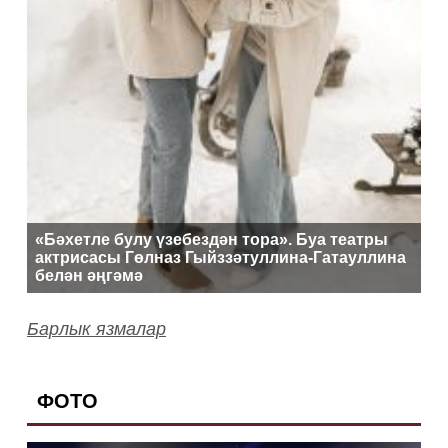
«Бәхетле булу үзебездән тора». Буа театры
актрисасы Гөлназ Гыйззәтуллина-Гатауллина
белән әңгәмә
Барлык язмалар
ФОТО