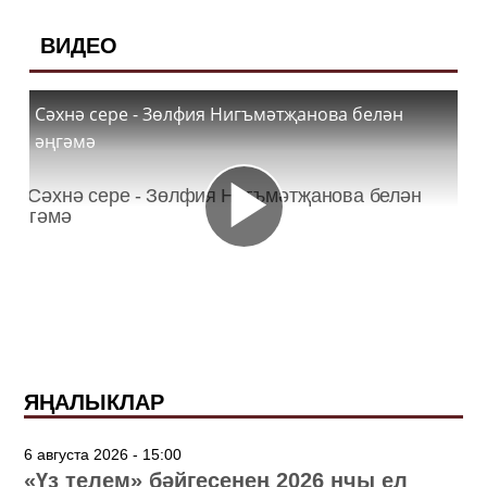
ВИДЕО
Сәхнә сере - Зөлфия Нигъмәтҗанова белән
әңгәмә
ЯҢАЛЫКЛАР
6 августа 2026 - 15:00
«Үз телем» бәйгесенең 2026 нчы ел