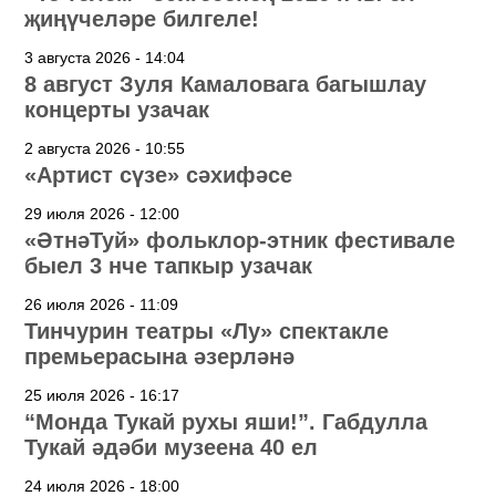
җиңүчеләре билгеле!
3 августа 2026 - 14:04
8 август Зуля Камаловага багышлау
концерты узачак
2 августа 2026 - 10:55
«Артист сүзе» сәхифәсе
29 июля 2026 - 12:00
«ӘтнәТуй» фольклор-этник фестивале
быел 3 нче тапкыр узачак
26 июля 2026 - 11:09
Тинчурин театры «Лу» спектакле
премьерасына әзерләнә
25 июля 2026 - 16:17
“Монда Тукай рухы яши!”. Габдулла
Тукай әдәби музеена 40 ел
24 июля 2026 - 18:00