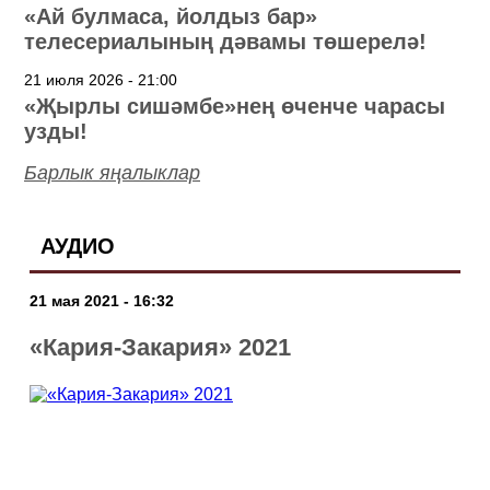
«Ай булмаса, йолдыз бар»
телесериалының дәвамы төшерелә!
21 июля 2026 - 21:00
«Җырлы сишәмбе»нең өченче чарасы
узды!
Барлык яңалыклар
АУДИО
21 мая 2021 - 16:32
«Кария-Закария» 2021