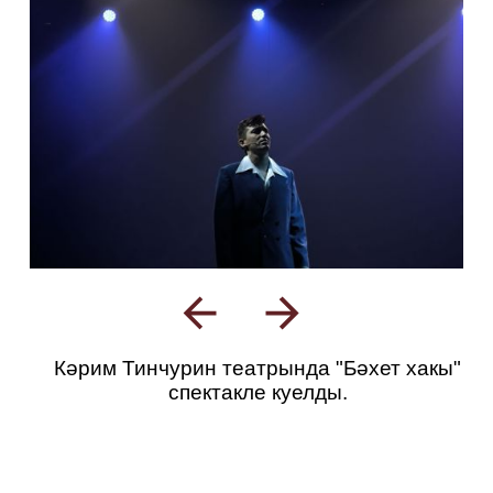
Кәрим Тинчурин театрында "Бәхет хакы"
спектакле куелды.