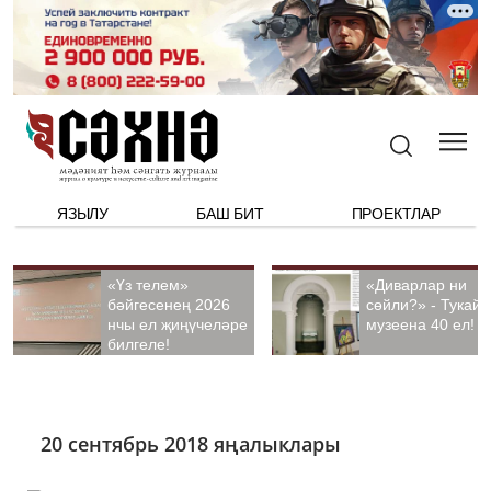
ЯЗЫЛУ
БАШ БИТ
ПРОЕКТЛАР
«Үз телем»
«Диварлар ни
бәйгесенең 2026
сөйли?» - Тукай
нчы ел җиңүчеләре
музеена 40 ел!
билгеле!
20 сентябрь 2018 яңалыклары