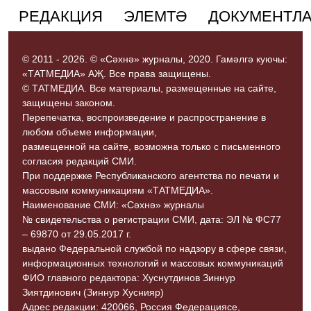
РЕДАКЦИЯ
ЭЛЕМТӘ
ДОКУМЕНТЛ
© 2011 - 2026. © «Сәхнә» журналы, 2020. Гамәлгә куючы:
«ТАТМЕДИА» АҖ. Все права защищены.
© ТАТМЕДИА. Все материалы, размещенные на сайте,
защищены законом.
Перепечатка, воспроизведение и распространение в
любом объеме информации,
размещенной на сайте, возможна только с письменного
согласия редакций СМИ.
При поддержке Республиканского агентства по печати и
массовым коммуникациям «ТАТМЕДИА».
Наименование СМИ: «Сәхнә» журналы
№ свидетельства о регистрации СМИ, дата: ЭЛ № ФС77
– 69870 от 29.05.2017 г.
выдано Федеральной службой по надзору в сфере связи,
информационных технологий и массовых коммуникаций
ФИО главного редактора: Хуснутдинов Зиннур
Зиятдинович (Зиннур Хуснияр)
Адрес редакции: 420066, Россия Федерациясе,