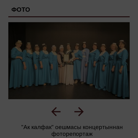
ФОТО
"Ак калфак" оешмасы концертыннан
фоторепортаж