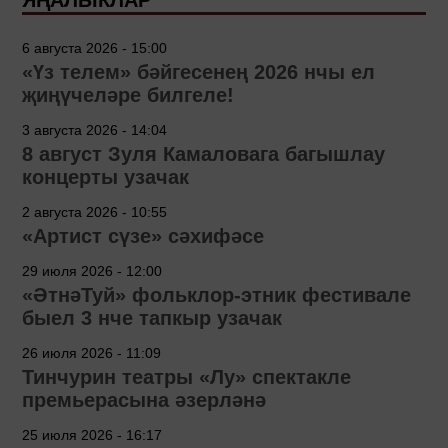
6 августа 2026 - 15:00
«Үз телем» бәйгесенең 2026 нчы ел
җиңүчеләре билгеле!
3 августа 2026 - 14:04
8 август Зуля Камаловага багышлау
концерты узачак
2 августа 2026 - 10:55
«Артист сүзе» сәхифәсе
29 июля 2026 - 12:00
«ӘтнәТуй» фольклор-этник фестивале
быел 3 нче тапкыр узачак
26 июля 2026 - 11:09
Тинчурин театры «Лу» спектакле
премьерасына әзерләнә
25 июля 2026 - 16:17