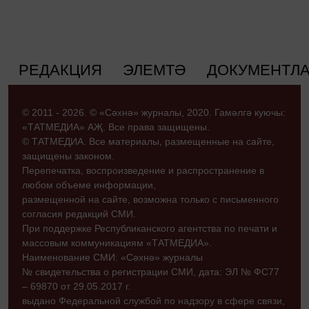
РЕДАКЦИЯ
ЭЛЕМТӘ
ДОКУМЕНТЛ
© 2011 - 2026. © «Сәхнә» журналы, 2020. Гамәлгә куючы:
«ТАТМЕДИА» АҖ. Все права защищены.
© ТАТМЕДИА. Все материалы, размещенные на сайте,
защищены законом.
Перепечатка, воспроизведение и распространение в
любом объеме информации,
размещенной на сайте, возможна только с письменного
согласия редакций СМИ.
При поддержке Республиканского агентства по печати и
массовым коммуникациям «ТАТМЕДИА».
Наименование СМИ: «Сәхнә» журналы
№ свидетельства о регистрации СМИ, дата: ЭЛ № ФС77
– 69870 от 29.05.2017 г.
выдано Федеральной службой по надзору в сфере связи,