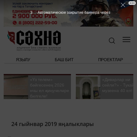
2
Автоматическое закрытие баннера через
ЯЗЫЛУ
БАШ БИТ
ПРОЕКТЛАР
«Үз телем»
«Диварлар ни
бәйгесенең 2026
сөйли?» - Тукай
нчы ел җиңүчеләре
музеена 40 ел!
билгеле!
24 гыйнвар 2019 яңалыклары