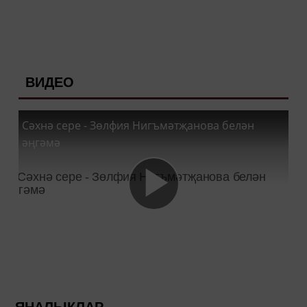
ВИДЕО
Сәхнә сере - Зөлфия Нигъмәтҗанова белән
әңгәмә
ЯҢАЛЫКЛАР