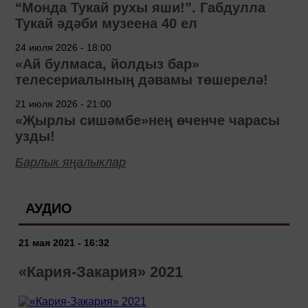
“Монда Тукай рухы яши!”. Габдулла
Тукай әдәби музеена 40 ел
24 июля 2026 - 18:00
«Ай булмаса, йолдыз бар»
телесериалының дәвамы төшерелә!
21 июля 2026 - 21:00
«Җырлы сишәмбе»нең өченче чарасы
узды!
Барлык яңалыклар
АУДИО
21 мая 2021 - 16:32
«Кария-Закария» 2021