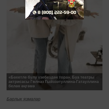
«Бәхетле булу үзебездән тора». Буа театры
актрисасы Гөлназ Гыйззәтуллина-Гатауллина
белән әңгәмә
Барлык язмалар