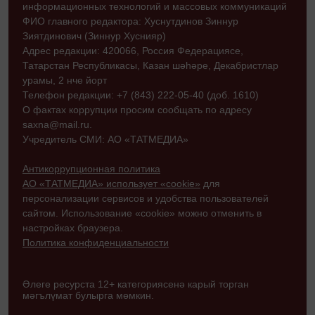
информационных технологий и массовых коммуникаций
ФИО главного редактора: Хуснутдинов Зиннур
Зиятдинович (Зиннур Хуснияр)
Адрес редакции: 420066, Россия Федерациясе,
Татарстан Республикасы, Казан шәһәре, Декабристлар
урамы, 2 нче йорт
Телефон редакции: +7 (843) 222-05-40 (доб. 1610)
О фактах коррупции просим сообщать по адресу
saxna@mail.ru.
Учредитель СМИ: АО «ТАТМЕДИА»
Антикоррупционная политика
АО «ТАТМЕДИА» использует «cookie»
для
персонализации сервисов и удобства пользователей
сайтом. Использование «cookie» можно отменить в
настройках браузера.
Политика конфиденциальности
Әлеге ресурста 12+ категориясенә карый торган
мәгълүмат булырга мөмкин.