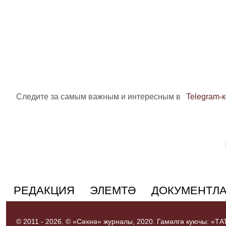
Следите за самым важным и интересным в
Telegram-
РЕДАКЦИЯ
ЭЛЕМТӘ
ДОКУМЕНТЛ
© 2011 - 2026. © «Сәхнә» журналы, 2020. Гамәлгә куючы: «