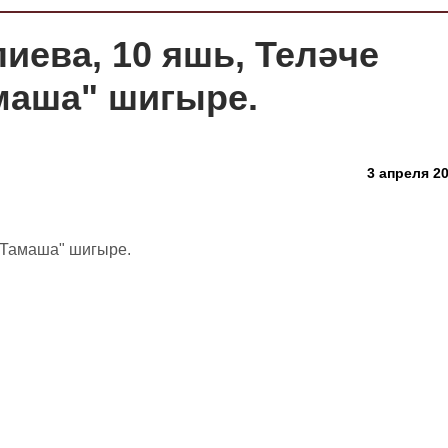
иева, 10 яшь, Теләче
маша" шигыре.
3 апреля 20