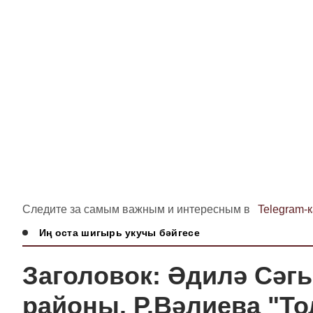
Следите за самым важным и интересным в
Telegram-
Иң оста шигырь укучы бәйгесе
Заголовок: Әдилә Сәгы
районы. Р.Вәлиева "Т