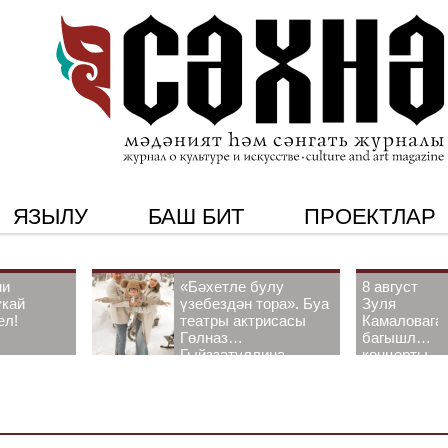
ЯЗЫЛУ
БАШ БИТ
ПРОЕКТЛАР
ни
«Бәхетле булу
8 август
укай
үзебездән тора». Буа
Зуля
ел!
театры актрисасы
Камаловага
Гөлназ
багышлау
Гыйззәтуллина-
концерты
Гатауллина белән
узачак
әңгәмә