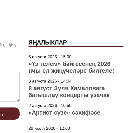
ЯҢАЛЫКЛАР
0
0
6 августа 2026 - 15:00
«Үз телем» бәйгесенең 2026
нчы ел җиңүчеләре билгеле!
3 августа 2026 - 14:04
8 август Зуля Камаловага
багышлау концерты узачак
2 августа 2026 - 10:55
«Артист сүзе» сәхифәсе
рү
29 июля 2026 - 12:00