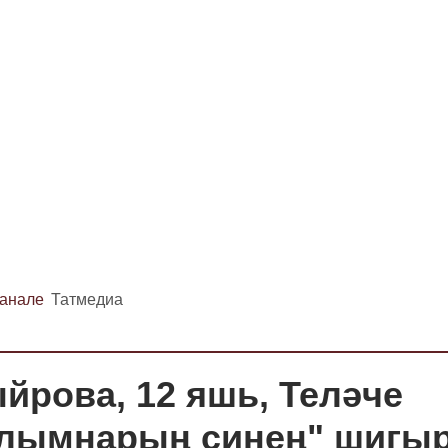
канале
Татмедиа
йрова, 12 яшь, Теләче
олымнарың синең" шигыр