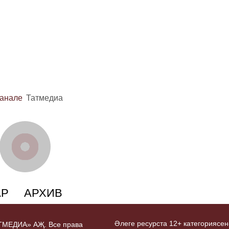
канале
Татмедиа
АР
АРХИВ
Әлеге ресурста 12+ категориясен
ТАТМЕДИА» АҖ. Все права