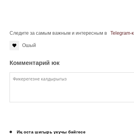
Следите за самым важным и интересным в
Telegram-
Ошый
Комментарий юк
Иң оста шигырь укучы бәйгесе