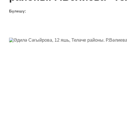
Бүлешү: