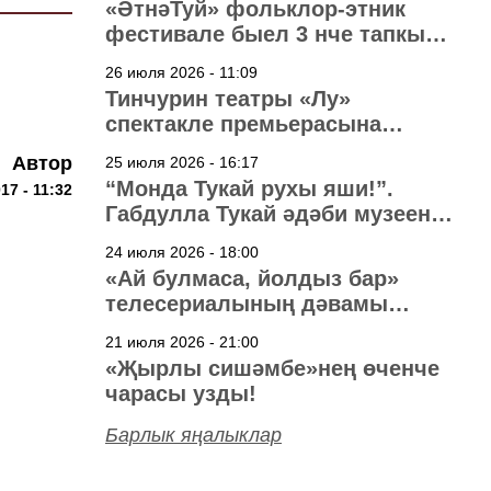
«ӘтнәТуй» фольклор-этник
фестивале быел 3 нче тапкыр
узачак
26 июля 2026 - 11:09
Тинчурин театры «Лу»
спектакле премьерасына
әзерләнә
Автор
25 июля 2026 - 16:17
“Монда Тукай рухы яши!”.
17 - 11:32
Габдулла Тукай әдәби музеена
40 ел
24 июля 2026 - 18:00
«Ай булмаса, йолдыз бар»
телесериалының дәвамы
төшерелә!
21 июля 2026 - 21:00
«Җырлы сишәмбе»нең өченче
чарасы узды!
Барлык яңалыклар