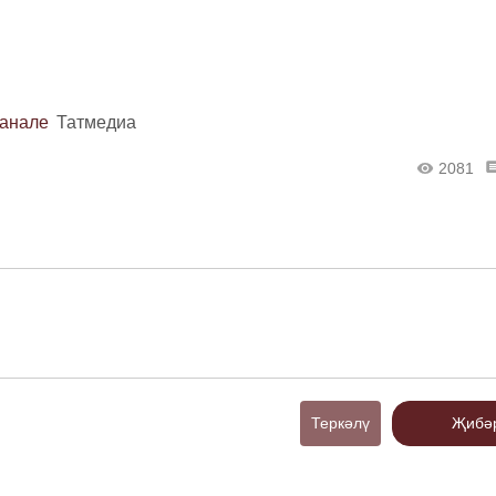
канале
Татмедиа
2081
Теркәлү
Җибә