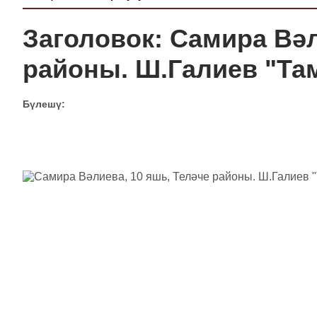
Заголовок: Самира Вәл
районы. Ш.Галиев "Та
Бүлешү: