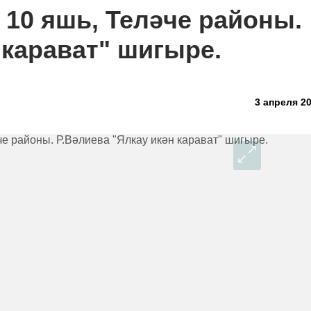
10 яшь, Теләче районы.
 карават" шигыре.
3 апреля 20