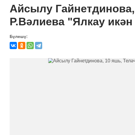
Айсылу Гайнетдинова, 
Р.Вәлиева "Ялкау икән
Бүлешү: