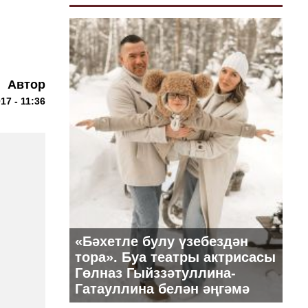
Автор
17 - 11:36
«Бәхетле булу үзебездән
тора». Буа театры актрисасы
Гөлназ Гыйззәтуллина-
Гатауллина белән әңгәмә