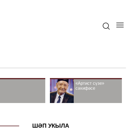
«Артист сүзе»
сәхифәсе
ШӘП УКЫЛА