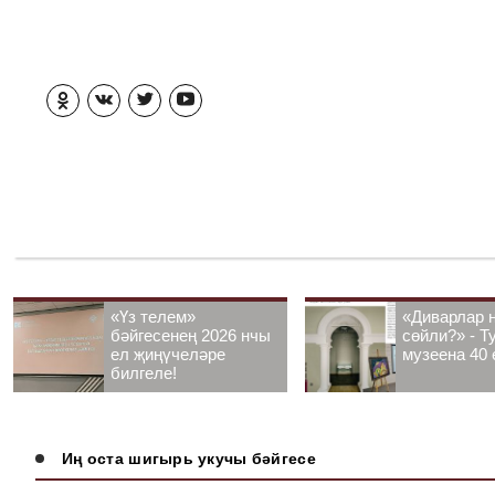
«Үз телем»
«Диварлар 
бәйгесенең 2026 нчы
сөйли?» - Т
ел җиңүчеләре
музеена 40 
билгеле!
Иң оста шигырь укучы бәйгесе