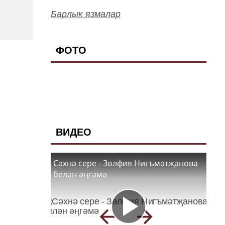
Барлык язмалар
ФОТО
ВИДЕО
Сәхнә сере - Зөлфия Нигъмәтҗанова
белән әңгәмә