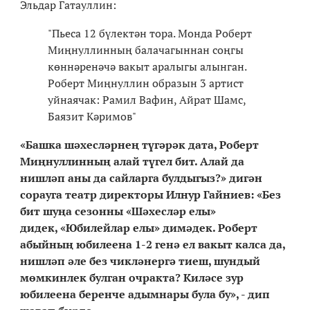
Эльдар Гатауллин:
"Пьеса 12 бүлектән тора. Монда Роберт
Миңнуллинның балачагыннан соңгы
көннәренәчә вакыт аралыгы алынган.
Роберт Миңнуллин образын 3 артист
уйнаячак: Рамил Вафин, Айрат Шамс,
Баязит Кәримов"
«Башка шәхесләрнең түгәрәк дата, Роберт
Миңнуллинның алай түгел бит. Алай да
нишләп аны да сайларга булдыгыз?» дигән
сорауга театр директоры Илнур Гайниев: «Без
бит шуңа сезонны «Шәхесләр елы»
дидек, «Юбилейлар елы» димәдек. Роберт
абыйның юбилеена 1-2 генә ел вакыт калса да,
нишләп әле без чикләнергә тиеш, шундый
мөмкинлек булган очракта? Киләсе зур
юбилеена беренче адымнары була бу», - дип