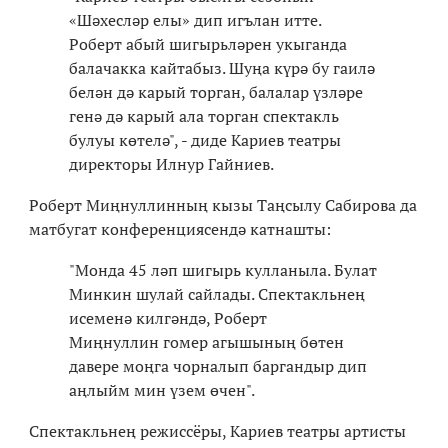
«Шәхесләр елы» дип игълан итте.
Роберт абый шигырьләрен укыганда
балачакка кайтабыз. Шуңа күрә бу гаилә
белән дә карый торган, балалар үзләре
генә дә карый ала торган спектакль
булуы көтелә", - диде Кариев театры
директоры Илнур Гайниев.
Роберт Миңнуллинның кызы Таңсылу Сабирова да
матбугат конференциясендә катнашты:
"Монда 45 ләп шигырь кулланыла. Булат
Минкин шулай сайлады. Спектакльнең
исеменә килгәндә, Роберт
Миңнуллин гомер агышының бөтен
давере моңга чорналып баргандыр дип
аңлыйм мин үзем өчен".
Спектакльнең режиссёры, Кариев театры артисты