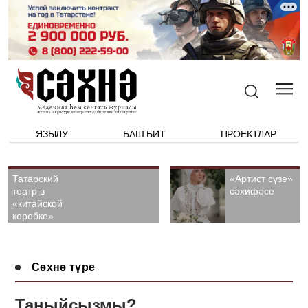
ЯЗЫЛУ
БАШ БИТ
ПРОЕКТЛАР
Татарский
«Артист сүзе»
театр в
сәхифәсе
«китайской
коробке»
Сәхнә түре
Таныйсызмы?