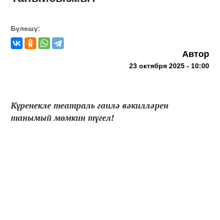
Бүлешү:
Автор
23 октября 2025 - 10:00
Күренекле театраль гаилә вәкилләрен
танымый мөмкин түгел!