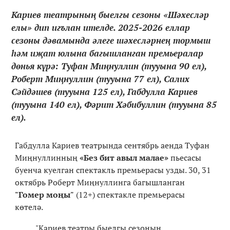
Кариев театрының быелгы сезоны «Шәхесләр
елы» дип игълан ителде. 2025-2026 еллар
сезоны дәвамында әлеге шәхесләрнең тормыш
һәм иҗат юлына багышланган премьералар
дөнья күрә: Туфан Миңнуллин (тууына 90 ел),
Роберт Миңнуллин (тууына 77 ел), Салих
Сәйдәшев (тууына 125 ел), Габдулла Кариев
(тууына 140 ел), Фәрит Хәбибуллин (тууына 85
ел).
Габдулла Кариев театрында сентябрь аенда Туфан
Миңнуллинның
«Без бит авыл малае»
пьесасы
буенча куелган спектакль премьерасы узды. 30, 31
октябрь Роберт Миңнуллинга багышланган
"Гомер моңы"
(12+) спектакле премьерасы
көтелә.
"Кариев театры быелгы сезонын