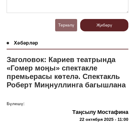
Теркәлү
Җибәрү
Хәбәрләр
Заголовок: Кариев театрында
«Гомер моңы» спектакле
премьерасы көтелә. Спектакль
Роберт Миңнуллинга багышлана
Бүлешү:
Таңсылу Мостафина
22 октября 2025 - 11:00