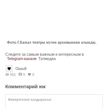
Фото Г.Камал театры музее архивыннан алынды.
Следите за самым важным и интересным в
Telegram-канале
Татмедиа
Ошый
551
0
0
Комментарий юк