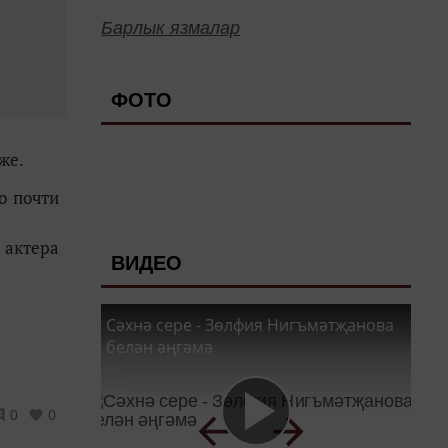
Барлык язмалар
ФОТО
же.
о почти
 актера
ВИДЕО
Сәхнә сере - Зөлфия Нигъмәтҗанова
белән әңгәмә
0
0