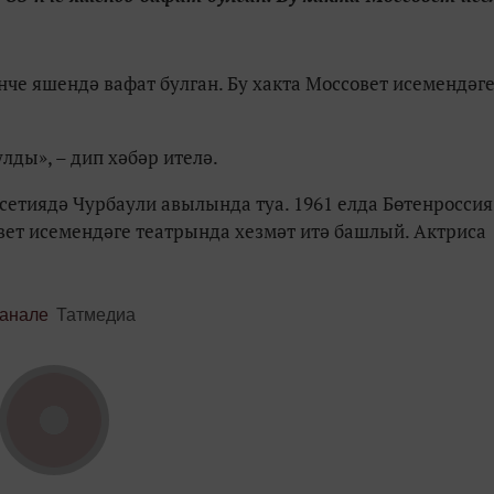
че яшендә вафат булган. Бу хакта Моссовет исемендәг
лды», – дип хәбәр ителә.
сетиядә Чурбаули авылында туа. 1961 елда Бөтенроссия
ет исемендәге театрында хезмәт итә башлый. Актриса
канале
Татмедиа