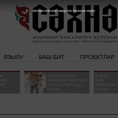
5
Автоматическое закрытие баннера через
ЯЗЫЛУ
БАШ БИТ
ПРОЕКТЛАР
ни
«Бәхетле булу
8 август
укай
үзебездән тора». Буа
Зуля
ел!
театры актрисасы
Камаловага
Гөлназ
багышлау
Гыйззәтуллина-
концерты
Гатауллина белән
узачак
әңгәмә