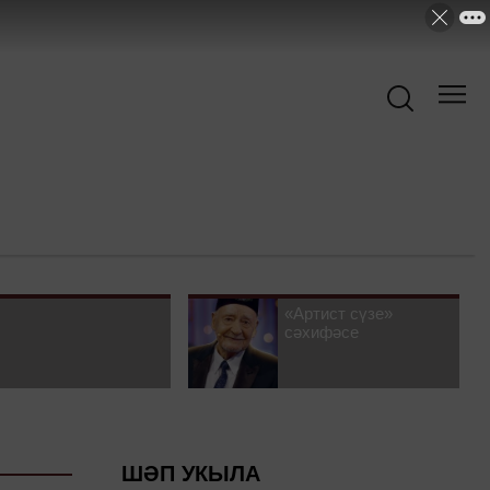
«Артист сүзе»
сәхифәсе
ШӘП УКЫЛА