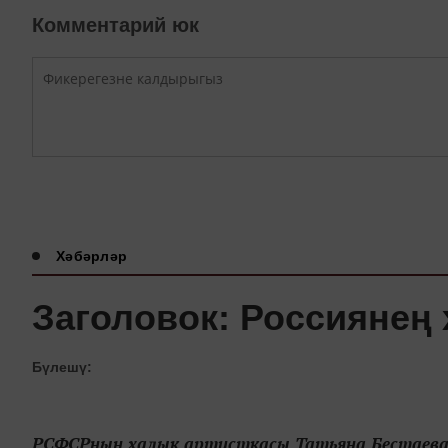
Комментарий юк
Хәбәрләр
Заголовок: Россиянең
Бүлешү:
РСФСРның халык артисткасы Татьяна Бестаева 8