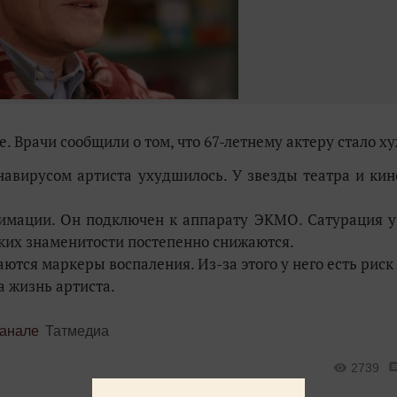
 Врачи сообщили о том, что 67-летнему актеру стало ху
авирусом артиста ухудшилось. У звезды театра и кин
имации. Он подключен к аппарату ЭКМО. Сатурация у
гких знаменитости постепенно снижаются.
ются маркеры воспаления. Из-за этого у него есть риск
а жизнь артиста.
канале
Татмедиа
2739