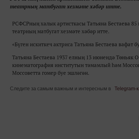
театрның матбугат хезмәте хәбәр итте.
РСФСРның халык артисткасы Татьяна Бестаева 85 н
театрның матбугат хезмәте хәбәр итте.
«Бүген искиткеч актриса Татьяна Бестаева вафат бу
Татьяна Бестаева 1937 елның 13 июнендә Төньяк О
кинематография институтын тәмамлый һәм Моссов
Моссоветта гомер буе эшләгән.
Следите за самым важным и интересным в
Telegram-