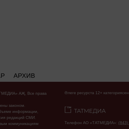
АР
АРХИВ
Әлеге ресурста 12+ категориясен
ТАТМЕДИА» АҖ. Все права
ены законом.
объеме информации,
асия редакций СМИ.
Телефон АО «ТАТМЕДИА»:
(843)
совым коммуникациям