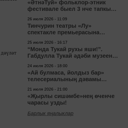
«ӘтнәТуй» фольклор-этник
фестивале быел 3 нче тапкыр
узачак
26 июля 2026 - 11:09
е
Тинчурин театры «Лу»
спектакле премьерасына
әзерләнә
25 июля 2026 - 16:17
“Монда Тукай рухы яши!”.
 дәүләт
Габдулла Тукай әдәби музеена
40 ел
24 июля 2026 - 18:00
«Ай булмаса, йолдыз бар»
телесериалының дәвамы
төшерелә!
21 июля 2026 - 21:00
«Җырлы сишәмбе»нең өченче
чарасы узды!
Барлык яңалыклар