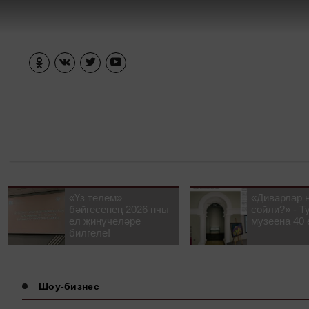
«Үз телем»
«Диварлар 
бәйгесенең 2026 нчы
сөйли?» - Т
ел җиңүчеләре
музеена 40 
билгеле!
Шоу-бизнес