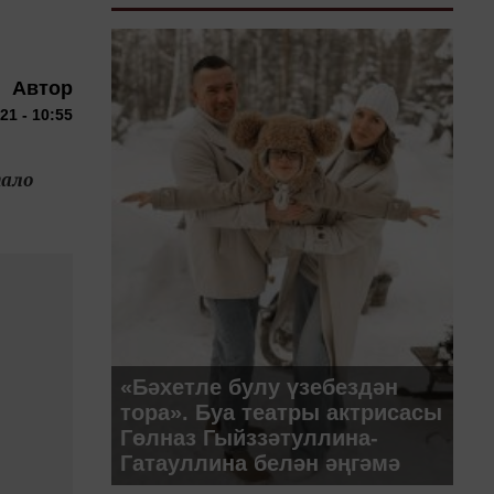
Автор
21 - 10:55
тало
«Бәхетле булу үзебездән
тора». Буа театры актрисасы
Гөлназ Гыйззәтуллина-
Гатауллина белән әңгәмә