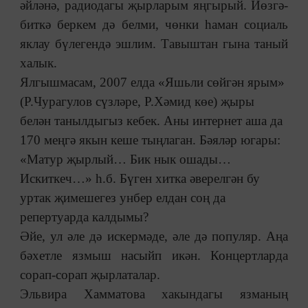
әйләнә, радиодагы җырларым яңгырый. Йөзгә-
биткә беркем дә белми, чөнки һаман социаль
яклау бүлегендә эшлим. Тавыштан гына таный
халык.
Ялгышмасам, 2007 елда «Яшьли сөйгән ярым»
(Р.Чурагулов сүзләре, Р.Хәмид көе) җыры
белән танылдыгыз кебек. Аны интернет аша да
170 меңгә якын кеше тыңлаган. Бәяләр югары:
«Матур җырлый… Бик нык ошады…
Искиткеч…» һ.б. Бүген хитка әверелгән бу
уртак җимешегез унбер елдан соң да
репертуарда калдымы?
Әйе, ул әле дә искермәде, әле дә популяр. Аңа
бәхетле язмыш насыйп икән. Концертларда
сорап-сорап җырлаталар.
Эльвира Хамматова хакындагы язманың