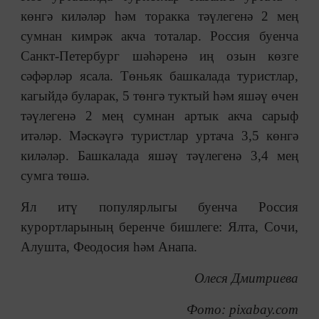
көнгә киләләр һәм торакка тәүлегенә 2 мең
сумнан кимрәк акча тоталар. Россия буенча
Санкт-Петербург шәһәренә иң озын көзге
сәфәрләр ясала. Төньяк башкалада туристлар,
кагыйдә буларак, 5 төнгә туктый һәм яшәү өчен
тәүлегенә 2 мең сумнан артык акча сарыф
итәләр. Мәскәүгә туристлар уртача 3,5 көнгә
киләләр. Башкалада яшәү тәүлегенә 3,4 мең
сумга төшә.
Ял итү популярлыгы буенча Россия
курортларының беренче бишлеге: Ялта, Сочи,
Алушта, Феодосия һәм Анапа.
Олеся Дмитриева
Фото:
pixabay.com