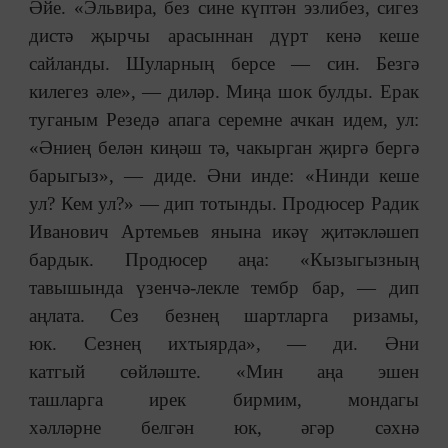
Әйе. «Эльвира, без сине күптән эзлибез, сигез
дистә җырчы арасыннан дүрт кенә кеше
сайланды. Шуларның берсе — син. Безгә
килегез әле», — диләр. Миңа шок булды. Ерак
туганым Резедә апага серемне ачкан идем, ул:
«Әниең белән киңәш тә, чакырган җиргә бергә
барыгыз», — диде. Әни инде: «Нинди кеше
ул? Кем ул?» — дип тотынды. Продюсер Радик
Иванович Артемьев янына икәү җитәкләшеп
бардык. Продюсер аңа: «Кызыгызның
тавышында үзенчә-лекле тембр бар, — дип
аңлата.
Сез безнең шартларга ризамы,
юк. Сезнең ихтыярда», — ди. Әни
катгый сөйләште. «Мин аңа эшен
ташларга ирек бирмим, мондагы
хәлләрне белгән юк, әгәр сәхнә