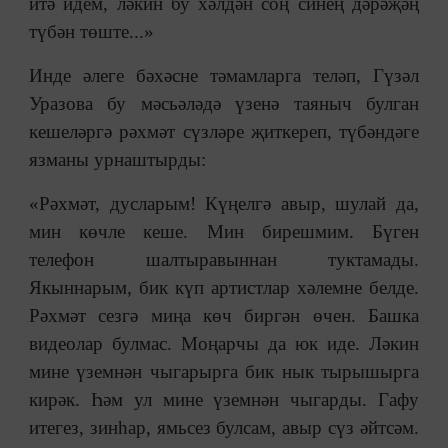
итә идем, ләкин бу хәлдән соң синең дәрәҗәң
түбән төште...»
Инде әлеге бәхәсне тәмамларга теләп, Гүзәл
Уразова бу мәсьәләдә үзенә таяныч булган
кешеләргә рәхмәт сүзләре җиткереп, түбәндәге
язманы урнаштырды:
«Рәхмәт, дусларым! Күңелгә авыр, шулай да,
мин көчле кеше. Мин бирешмим. Бүген
телефон шалтыравыннан туктамады.
Якыннарым, бик күп артистлар хәлемне белде.
Рәхмәт сезгә миңа көч биргән өчен. Башка
видеолар булмас. Моңарчы да юк иде. Ләкин
мине үземнән чыгарырга бик нык тырышырга
кирәк. Һәм ул мине үземнән чыгарды. Гафу
итегез, зинһар, ямьсез булсам, авыр сүз әйтсәм.