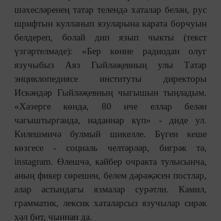
шәхесләренең татар телендә хаталар белән, рус
шрифтын кулланып язуларына карата борчуын
белдереп, болай дип язып чыкты (текст
үзгәртелмәде): «Бер көнне радиодан олуг
язучыбыз Аяз Гыйләҗевның улы Татар
энциклопедиясе институты директоры
Искәндәр Гыйләҗевның чыгышын тыңладым.
«
Хәзерге көндә, 80 нче еллар белән
чагыштырганда, наданнар күп
»
- диде ул.
Килешмичә булмый шикелле. Бүген кеше
көзгесе - социаль челтәрләр, бигрәк тә,
instagram. Өлешчә, кайбер очракта тулысынча,
аның фикер сөрешен, белем дәрәҗәсен постлар,
алар астындагы язмалар сурәтли. Камил,
грамматик, лексик хаталарсыз язучылар сирәк
хәл бит, чыннан да.