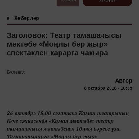
Хәбәрләр
Заголовок: Театр тамашачысы
мәктәбе «Моңлы бер җыр»
спектаклен карарга чакыра
Бүлешү:
Автор
8 октября 2018 - 10:35
26 октябрь 18.00 сәгатьтә Камал театрының
Кече сәхнәсендә «Камал мәктәбе» театр
тамашачысы мәктәбенең 10нчы дәресе уза.
Тамашачыларга «Моңлы бер җыр»