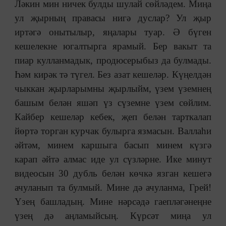
Ләкин мин ничек булды шулай сөйләдем. Миңа
ул җырның правасы нигә дуслар? Ул җыр
иртәгә онытылыр, яңалары туар. Ә бүген
кешелекне югалтырга ярамый. Бер вакыт та
пиар кулланмадык, продюсерыбыз да булмады.
Һәм кирәк тә түгел. Без азат кешеләр. Күңелдән
чыккан җырларымны җырлыйм, үзем үземнең
башым белән яшәп үз сүземне үзем сөйлим.
Кайбер кешеләр кебек, җеп белән тарткалап
йөртә торган курчак булырга язмасын. Валлаһи
әйтәм, минем каршыга басып минем күзгә
карап әйтә алмас иде ул сүзләрне. Ике минут
видеосын 30 дубль белән көчкә язган кешегә
ачуланып та булмый. Мине дә ачуланма, Грей!
Үзең башладың. Мине нәрсәдә гаепләгәнеңне
үзең дә аңламыйсың. Күрсәт миңа ул