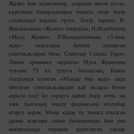
Җәлил һәм җәлилчеләр, аларнын көчле рухы,
күрсәткән батырлыклары темасы татар театр
сәхнәсендә яңалык түгел. Театр тарихы Н.
Җихановның «Җәлил» операсын, Н.Исәнбәтнең
«Муса Җәлил», Р.Ишморатовның «Үлмәс
җыр» пьесалары буенча эшләнгән
спектакльләрне белә. Советлар Союзы Герое,
Ленин премиясе лауреаты Муса Җәлилнең
тууына 75 ел тулуга багышлап, Камал
театрында куелган «Моңлы бер җыр» алда
әйтелгән спектакльләрдән кай яклары белән
аерыла соң? Бу сорауга җавап бирү өчен, иң
элек пьесаның язылу формасына игьтибар
итәргә кирәк. Моңа кадәр бу темага язылган
драма әсәрләре сәхнә бизәлешендә һәм уен
манерасында тормыш дөреслеген саклау