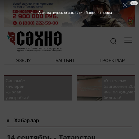
3
Автоматическое закрытие баннера через
ЯЗЫЛУ
БАШ БИТ
ПРОЕКТЛАР
Сишәмбе
«Үз телем»
кичләрен
бәйгесенең 2026
җырлап
нчы ел җиңүчелә
уздырабыз!
билгеле!
Хәбәрләр
14 сентябрь - Татарстан