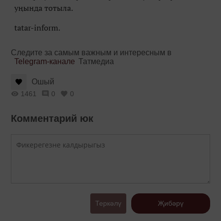
уңында тотыла.
tatar-inform.
Следите за самым важным и интересным в
Telegram-канале
Татмедиа
Ошый
1461
0
0
Комментарий юк
Теркәлү
Җибәрү