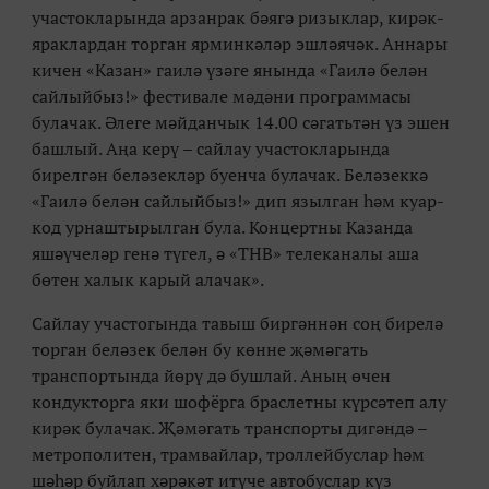
участокларында арзанрак бәягә ризыклар, кирәк-
яраклардан торган ярминкәләр эшләячәк. Аннары
кичен «Казан» гаилә үзәге янында «Гаилә белән
сайлыйбыз!» фестивале мәдәни программасы
булачак. Әлеге мәйданчык 14.00 сәгатьтән үз эшен
башлый. Аңа керү – сайлау участокларында
бирелгән беләзекләр буенча булачак. Беләзеккә
«Гаилә белән сайлыйбыз!» дип язылган һәм куар-
код урнаштырылган була. Концертны Казанда
яшәүчеләр генә түгел, ә «ТНВ» телеканалы аша
бөтен халык карый алачак».
Сайлау участогында тавыш биргәннән соң бирелә
торган беләзек белән бу көнне җәмәгать
транспортында йөрү дә бушлай. Аның өчен
кондукторга яки шофёрга браслетны күрсәтеп алу
кирәк булачак. Җәмәгать транспорты дигәндә –
метрополитен, трамвайлар, троллейбуслар һәм
шәһәр буйлап хәрәкәт итүче автобуслар күз