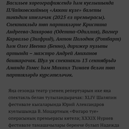
Васильев хореографиясендә һәм куелышында
П.Чайковскийның «Аккош күле» балеты
тәкъдим ителәчәк (2025 ел премьерасы).
Спектакльдә төп партияләрне Кристина
Андреева-Захарова (Одетта-Одиллия), Вагнер
Карвальо (Зигфрид), Антон Полодюк (Ротбарт)
һәм Олег Ивенко (Бенно), дирижер пульты
артында – маэстро Андрей Аниханов
башкарачак. Шул ук спектакль 13 сентябрьдә
Аманда Гомес һәм Михаил Тимаев белән төп
партияләрдә күрсәтеләчәк.
Яңа сезонда театр үзенең репертуарын ике яңа
спектакль белән тулыландырачак: XLIV Шаляпин
фестивале кысаларында Юрий Александров
куелышында В. Моцартның «Фигаро туе»
операсының премьерасы көтелә; XXXIX Нуриев
фестивале тамашачылары беренче булып Надежда