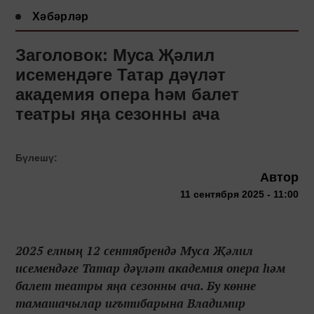
Хәбәрләр
Заголовок: Муса Җәлил
исемендәге Татар дәүләт
академия опера һәм балет
театры яңа сезонны ача
Бүлешү:
Автор
11 сентября 2025 - 11:00
2025 елның 12 сентябрендә Муса Җәлил
исемендәге Татар дәүләт академия опера һәм
балет театры яңа сезонны ача. Бу көнне
тамашачылар игътибарына Владимир