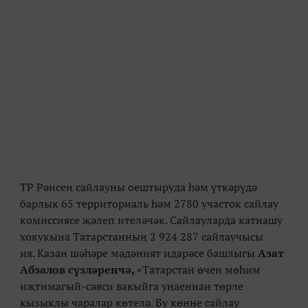
ТР Рәисен сайлауны оештыруда һәм үткәрүдә
барлык 65 территориаль һәм 2780 участок сайлау
комиссиясе җәлеп ителәчәк. Сайлауларда катнашу
хокукына Татарстанның 2 924 287 сайлаучысы
ия. Казан шәһәре мәдәният идарәсе башлыгы
Азат
Абзалов сүзләренчә,
«Татарстан өчен мөһим
иҗтимагый-сәяси вакыйга уңаеннан төрле
кызыклы чаралар көтелә. Бу көнне сайлау