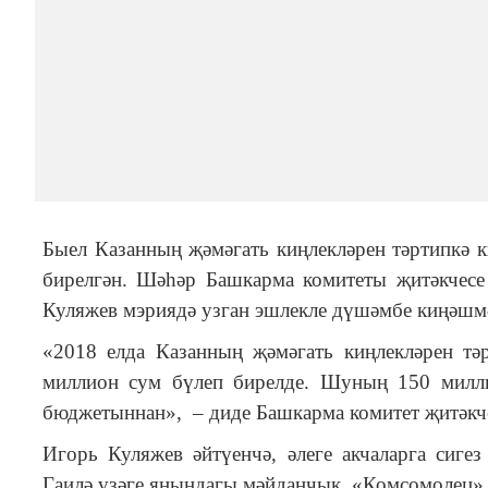
Быел Казанның җәмәгать киңлекләрен тәртипкә к
бирелгән. Шәһәр Башкарма комитеты җитәкчес
Куляжев мэриядә узган эшлекле дүшәмбе киңәшмә
«2018 елда Казанның җәмәгать киңлекләрен тә
миллион сум бүлеп бирелде. Шуның 150 мил
бюджетыннан»,
–
диде Башкарма комитет җитәкч
Игорь Куляжев әйтүенчә, әлеге акчаларга сигез
Гаилә үзәге янындагы мәйданчык, «Комсомолец» п