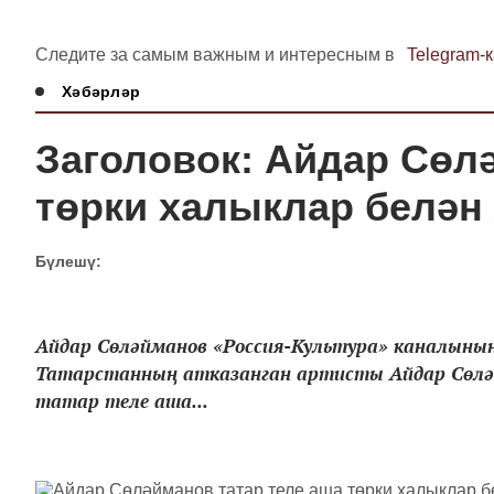
Следите за самым важным и интересным в
Telegram-
Хәбәрләр
Заголовок: Айдар Сөл
төрки халыклар белән
Бүлешү:
Айдар Сөләйманов «Россия-Культура» каналыны
Татарстанның атказанган артисты Айдар Сөлә
татар теле аша...