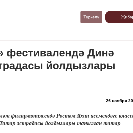
Теркәлү
Җибә
а» фестивалендә Динә
страдасы йолдызлары
26 ноября 20
әүләт филармониясендә Рөстәм Яхин исемендәге класс
. Татар эстрадасы йолдызлары танылган татар