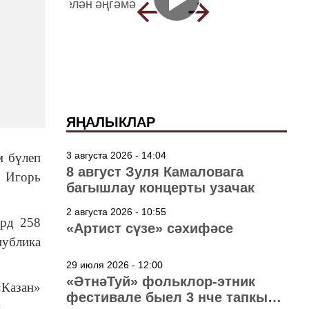
ЯҢАЛЫКЛАР
3 августа 2026 - 14:04
м бүлеп
8 август Зуля Камаловага
е Игорь
багышлау концерты узачак
2 августа 2026 - 10:55
ард 258
«Артист сүзе» сәхифәсе
ублика
29 июля 2026 - 12:00
«ӘтнәТуй» фольклор-этник
«Казан»
фестивале быел 3 нче тапкыр
.