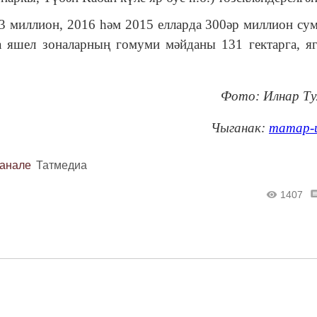
63 миллион, 2016 һәм 2015 елларда 300әр миллион су
а яшел зоналарның гомуми мәйданы 131 гектарга, я
Фото: Илнар Т
Чыганак:
татар-
канале
Татмедиа
1407