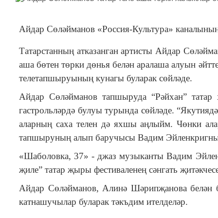
Айдар Сөләйманов «Россия-Культура» каналыны
Татарстанның атказанган артисты Айдар Сөләйма
аша бөтен төрки дөнья белән аралаша алуын әйтт
телетапшыруының кунагы буларак сөйләде.
Айдар Сөләйманов тапшыруда “Рәйхан” татар
гастрольләрдә булуы турында сөйләде. “Якутиядә
аларның саха телен дә яхшы аңлыйм. Чөнки алар
тапшыруның алып баручысы Вадим Эйленкригның
«Шаболовка, 37» - джаз музыканты Вадим Эйле
җиле” татар җыры фестиваленең сәнгать җитәкчесе
Айдар Сөләйманов, Алинә Шәрипҗанова белән б
катнашучылар буларак тәкъдим ителделәр.