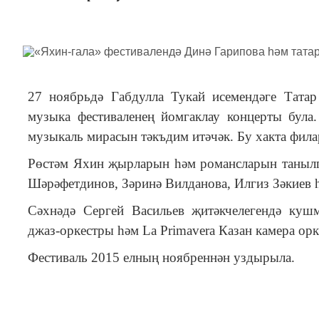
27 ноябрьдә Габдулла Тукай исемендәге Татар
музыка фестиваленең йомгаклау концерты була
музыкаль мирасын тәкъдим итәчәк. Бу хакта фила
Рөстәм Яхин җырларын һәм романсларын таныл
Шәрәфетдинов, Зәринә Вилданова, Илгиз Зәкиев 
Сәхнәдә Сергей Васильев җитәкчелегендә кушм
джаз-оркестры һәм La Primavera Казан камера орк
Фестиваль 2015 елның ноябреннән уздырыла.