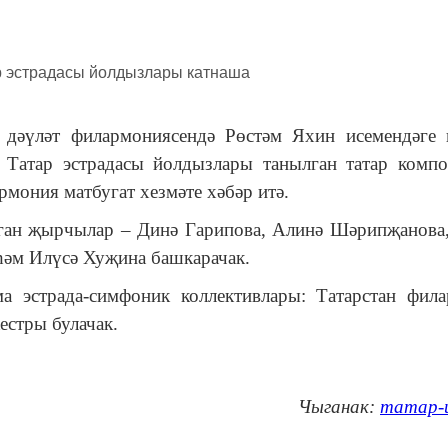
 дәүләт филармониясендә Рөстәм Яхин исемендәге 
. Татар эстрадасы йолдызлары танылган татар комп
рмония матбугат хезмәте хәбәр итә.
ган җырчылар – Динә Гарипова, Алинә Шәрипҗанова
һәм Илүсә Хуҗина башкарачак.
а эстрада-симфоник коллективлары: Татарстан фил
естры булачак.
Чыганак:
татар-