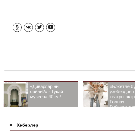
«Диварлар ни
«Бәхетле б
сөйли?» - Тукай
үзебездән т
музеена 40 ел!
театры акт
Гөлназ
Гыйззәтулл
Гатауллина
әңгәмә
Хәбәрләр