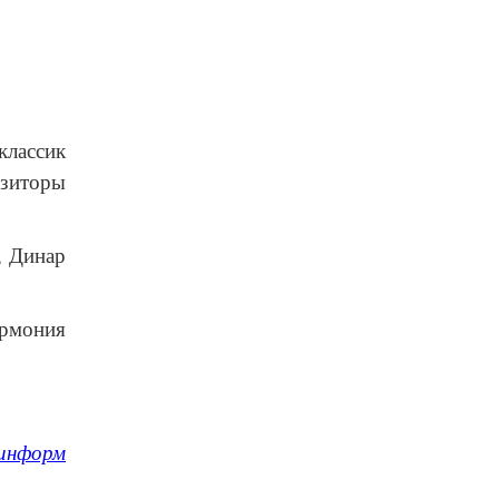
классик
озиторы
, Динар
армония
информ