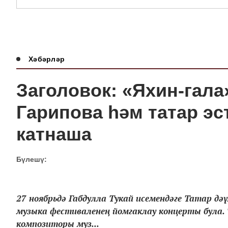
Хәбәрләр
Заголовок: «Яхин-гал
Гарипова һәм татар э
катнаша
Бүлешү:
27 ноябрьдә Габдулла Тукай исемендәге Татар д
музыка фестиваленең йомгаклау концерты була
композиторы муз...