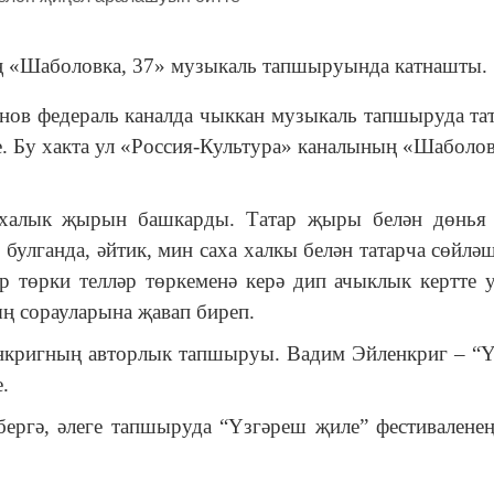
ң «Шаболовка, 37» музыкаль тапшыруында катнашты.
нов федераль каналда чыккан музыкаль тапшыруда тат
е. Бу хакта ул «Россия-Культура» каналының «Шаболов
 халык җырын башкарды. Татар җыры белән дөнья 
 булганда, әйтик, мин саха халкы белән татарча сөйлә
 төрки телләр төркеменә керә дип ачыклык кертте у
 сорауларына җавап биреп.
нкригның авторлык тапшыруы. Вадим Эйленкриг – “
.
ергә, әлеге тапшыруда “Үзгәреш җиле” фестивалене