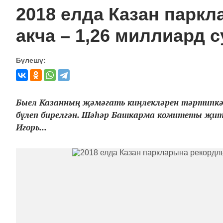
2018 елда Казан парк
акча – 1,26 миллиард 
Бүлешү:
Быел Казанның җәмәгать киңлекләрен тәртипкә к
бүлеп бирелгән. Шәһәр Башкарма комитеты җит
Игорь...