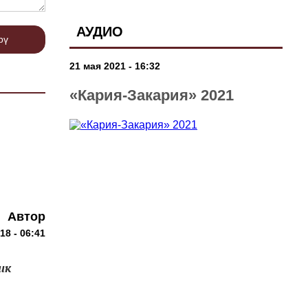
АУДИО
рү
21 мая 2021 - 16:32
«Кария-Закария» 2021
Автор
18 - 06:41
ик