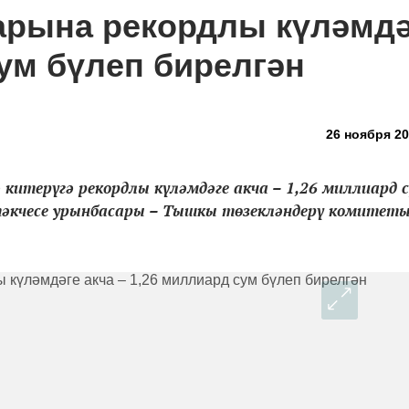
ларына рекордлы күләмдә
сум бүлеп бирелгән
26 ноября 20
итерүгә рекордлы күләмдәге акча – 1,26 миллиард 
әкчесе урынбасары – Тышкы төзекләндерү комитеты