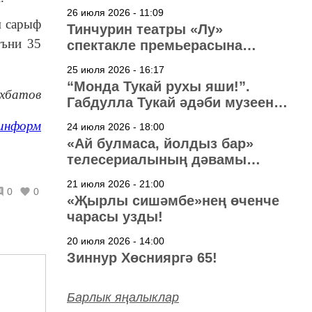
узачак
26 июля 2026 - 11:09
м сарыф
Тинчурин театры «Лу»
гъни 35
спектакле премьерасына
әзерләнә
25 июля 2026 - 16:17
“Монда Тукай рухы яши!”.
ухбатов
Габдулла Тукай әдәби музеена
40 ел
информ
24 июля 2026 - 18:00
«Ай булмаса, йолдыз бар»
телесериалының дәвамы
төшерелә!
21 июля 2026 - 21:00
0
0
«Җырлы сишәмбе»нең өченче
чарасы узды!
20 июля 2026 - 14:00
Зиннур Хөснияргә 65!
Барлык яңалыклар