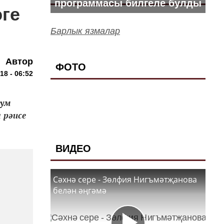
программасы билгеле булды
ге
Барлык язмалар
Автор
ФОТО
18 - 06:52
сум
 рәисе
ВИДЕО
Сәхнә сере - Зөлфия Нигъмәтҗанова
белән әңгәмә