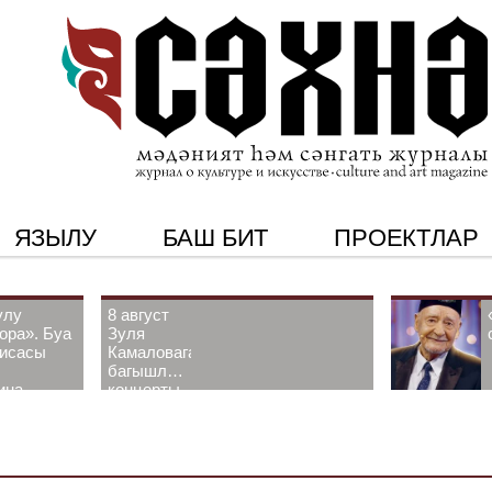
ЯЗЫЛУ
БАШ БИТ
ПРОЕКТЛАР
улу
8 август
ора». Буа
Зуля
рисасы
Камаловага
багышлау
ина-
концерты
 белән
узачак