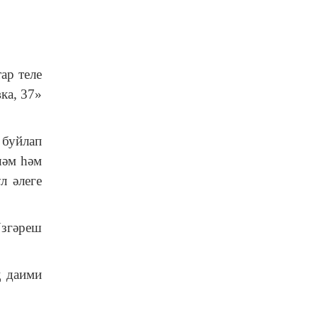
ар теле
ка, 37»
буйлап
шәм һәм
л әлеге
Үзгәреш
ң даими