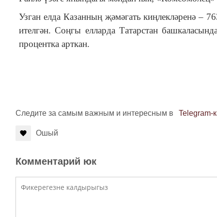
Узган елда Казанның җәмәгать киңлекләренә – 7
ителгән. Соңгы елларда Татарстан башкаласынд
процентка арткан.
Следите за самым важным и интересным в
Telegram-
Ошый
Комментарий юк