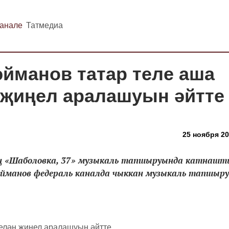
канале
Татмедиа
әйманов татар теле аша
 җиңел аралашуын әйтте
25 ноября 20
ң «Шаболовка, 37» музыкаль тапшыруында катнашт
йманов федераль каналда чыккан музыкаль тапшыру