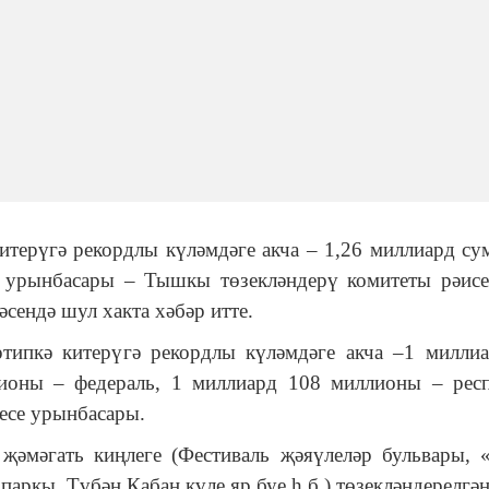
итерүгә рекордлы күләмдәге акча – 1,26 миллиард су
е урынбасары
–
Тышкы төзекләндерү комитеты рәис
сендә шул хакта хәбәр итте.
ртипкә китерүгә рекордлы күләмдәге акча
–
1 милли
лионы
–
федераль, 1 миллиард 108 миллионы
–
респ
есе урынбасары.
 җәмәгать киңлеге (Фестиваль җәяүлеләр бульвары, 
аркы, Түбән Кабан күле яр буе һ.б.) төзекләндерелгән