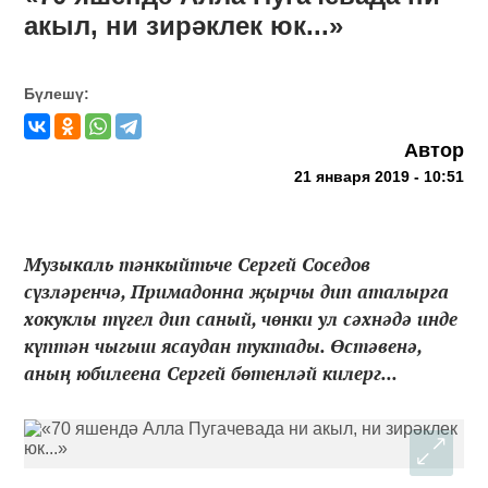
акыл, ни зирәклек юк...»
Бүлешү:
Автор
21 января 2019 - 10:51
Музыкаль тәнкыйтьче Сергей Соседов
сүзләренчә, Примадонна җырчы дип аталырга
хокуклы түгел дип саный, чөнки ул сәхнәдә инде
күптән чыгыш ясаудан туктады. Өстәвенә,
аның юбилеена Сергей бөтенләй килерг...