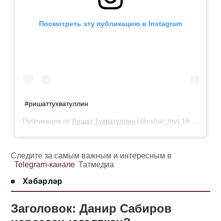
Посмотреть эту публикацию в Instagram
#ришаттухватуллин
Публикация от
Ришат Тухватуллин
(@rishat_thv)
18 Янв 2019 в 4:25 PST
Следите за самым важным и интересным в
Telegram-канале
Татмедиа
Хәбәрләр
Заголовок: Данир Сабиров