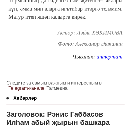
Тормышның да гаделсез һәм җитешсез яклары
күп, әмма мин аларга игътибар итәргә теләмим.
Матур итеп яшәп калырга кирәк.
Автор: Ләйлә ХӘКИМОВА
Фото: Александр Эшкинин
Чыганак:
интертат
Следите за самым важным и интересным в
Telegram-канале
Татмедиа
Хәбәрләр
Заголовок: Рәнис Габбасов
Илһам абый җырын башкара