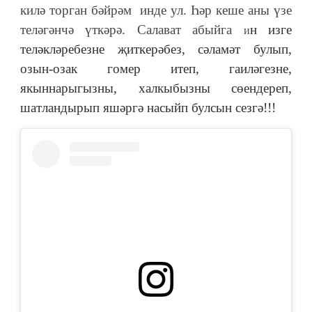
килә торган бәйрәм инде ул. Һәр кеше аны үзе
теләгәнчә үткәрә. Салават абыйга
н изге
и
теләкләребезне җиткерәбез, сәламәт булып,
озын-озак гомер итеп, гаиләгезне,
якыннарыгызны, халкыбызны сөендереп,
шатландырып яшәргә насыйп булсын сезгә!!!