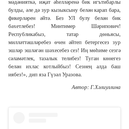
мәдәнияткә, иҗат әһелләренә бик игътибарлы
булды, әле дә зур кызыксыну белән карап бара,
фикерләрен әйтә. Без УЛ булу белән бик
бәхетлебез! Минтимер Шәрипович!
Республикабыз, татар дөньясы,
милләттәшләребез өчен әйтеп бетергесез зур
эшләр эшләгән шәхесебез сез! Иң мөһиме сезгә
сәламәтлек, тазалык телибез! Туган көнегез
белән ихлас котлыйбыз! Сезнең алда баш
иябез!», дип яза Гүзәл Уразова.
Автор: Г.Хәлиуллина