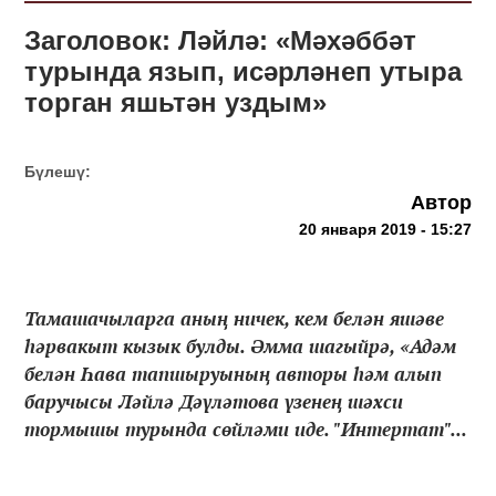
Заголовок: Ләйлә: «Мәхәббәт
турында язып, исәрләнеп утыра
торган яшьтән уздым»
Бүлешү:
Автор
20 января 2019 - 15:27
Тамашачыларга аның ничек, кем белән яшәве
һәрвакыт кызык булды. Әмма шагыйрә, «Адәм
белән Һава тапшыруының авторы һәм алып
баручысы Ләйлә Дәүләтова үзенең шәхси
тормышы турында сөйләми иде. "Интертат"...