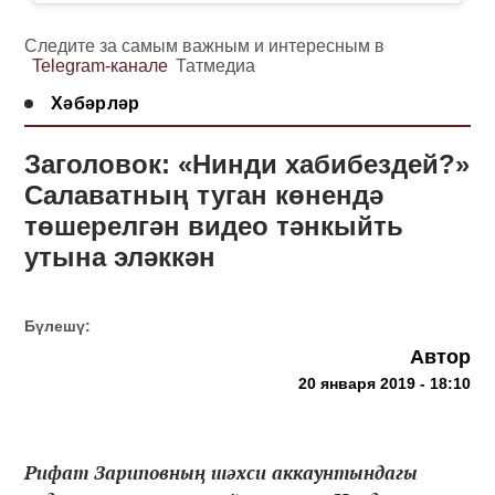
Следите за самым важным и интересным в
Telegram-канале
Татмедиа
Хәбәрләр
Заголовок: «Нинди хабибездей?»
Салаватның туган көнендә
төшерелгән видео тәнкыйть
утына эләккән
Бүлешү:
Автор
20 января 2019 - 18:10
Рифат Зариповның шәхси аккаунтындагы