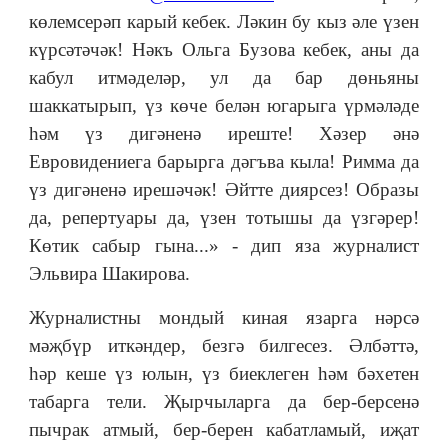
көлемсерәп карый кебек. Ләкин бу кыз әле үзен
күрсәтәчәк! Нәкъ Ольга Бузова кебек, аны да
кабул итмәделәр, ул да бар дөньяны
шаккатырып, үз көче белән югарыга үрмәләде
һәм үз дигәненә иреште! Хәзер әнә
Евровидениега барырга дәгъва кыла! Римма да
үз дигәненә ирешәчәк! Әйтте диярсез! Образы
да, репертуары да, үзен тотышы да үзгәрер!
Көтик сабыр гына...» - дип яза журналист
Эльвира Шакирова.
Журналистны мондый киная язарга нәрсә
мәҗбүр иткәндер, безгә билгесез. Әлбәттә,
һәр кеше үз юлын, үз биеклеген һәм бәхетен
табарга тели. Җырчыларга да бер-берсенә
пычрак атмый, бер-берен кабатламый, иҗат