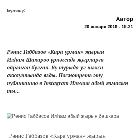
Бүлешү:
Автор
20 января 2019 - 15:21
Рәнис Габбазов «Кара урман» җырын
Илһам Шакиров үрнәгендә җырларга
өйрәнгән булган. Бу турыда ул шәхси
аккаунтында язды. Посмотреть эту
публикацию в Instagram Ильхам абый язмасын
ты...
Рәнис Габбазов «Кара урман» җырын