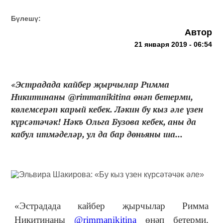
Бүлешү:
Автор
21 января 2019 - 06:54
«Эстрадада кайбер җырчылар Римма
Никитинаны @rimmanikitina өнәп бетерми,
көлемсерәп карый кебек. Ләкин бу кыз әле үзен
күрсәтәчәк! Нәкъ Ольга Бузова кебек, аны да
кабул итмәделәр, ул да бар дөньяны ша...
«Эстрадада кайбер җырчылар Римма
Никитинаны
@rimmanikitina
өнәп бетерми,