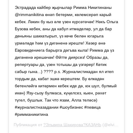
Эстрадада кайбер җырчылар Римма Никитинаны
@rimmanikitina өнәп бетерми, көлемсерәп карый
кебек. Ләкин бу кыз әле үзен күрсәтәчәк! Нәкъ Ольга
Бузова кебек, аны да кабул итмәделәр, ул да бар
дөньяны шаккатырып, үз көче белән югарыга
үрмәләде һәм үз дигәненә иреште! Хәзер әнә
Евровидениега барырга дәгъва кыла! Римма да үз
дигәненә ирешәчәк! Әйтте диярсез! Образы да,
репертуары да, үзен тотышы да үзгәрер! Көтик
сабыр гына...) ???? p.s. Журналистикадан ял итеп
тордым да, кабат эшкә керештем. Бу өлкәдән
бөтенләйгә китәрмен кебек иде дә, юк шул, булмый
икән) Язу-сызу булмаса, күңелсез, кыен, рәхәт
түгел, бушлык. Так что язам, Алла теләсә)
#журналистназадании #шоубизнес #певица
#римманикитина
Публикация от
?Эльвира Шакирова?КАЗАНЬ
(@elvirashakirova_official)