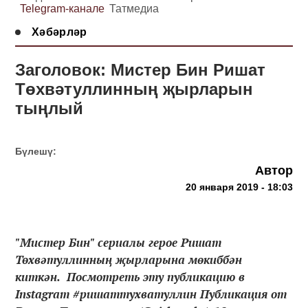
Telegram-канале
Татмедиа
Хәбәрләр
Заголовок: Мистер Бин Ришат
Төхвәтуллинның җырларын
тыңлый
Бүлешү:
Автор
20 января 2019 - 18:03
"Мистер Бин" сериалы герое Ришат
Төхвәтуллинның җырларына мөкиббән
киткән. Посмотреть эту публикацию в
Instagram #ришаттухватуллин Публикация от