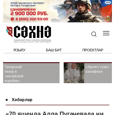
ЯЗЫЛУ
БАШ БИТ
ПРОЕКТЛАР
Татарский
«Артист сүзе»
театр в
сәхифәсе
«китайской
коробке»
Хәбәрләр
«70 яшендә Алла Пугачевада ни