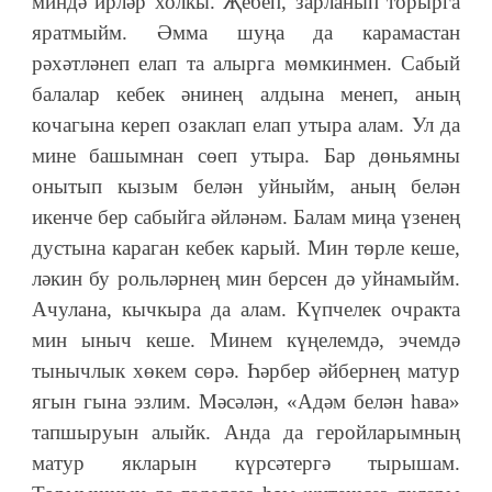
миндә ирләр холкы. Җебеп, зарланып торырга
яратмыйм. Әмма шуңа да карамастан
рәхәтләнеп елап та алырга мөмкинмен. Сабый
балалар кебек әнинең алдына менеп, аның
кочагына кереп озаклап елап утыра алам. Ул да
мине башымнан сөеп утыра. Бар дөньямны
онытып кызым белән уйныйм, аның белән
икенче бер сабыйга әйләнәм. Балам миңа үзенең
дустына караган кебек карый. Мин төрле кеше,
ләкин бу рольләрнең мин берсен дә уйнамыйм.
Ачулана, кычкыра да алам. Күпчелек очракта
мин ыныч кеше. Минем күңелемдә, эчемдә
тынычлык хөкем сөрә. Һәрбер әйбернең матур
ягын гына эзлим. Мәсәлән, «Адәм белән һава»
тапшыруын алыйк. Анда да геройларымның
матур якларын күрсәтергә тырышам.