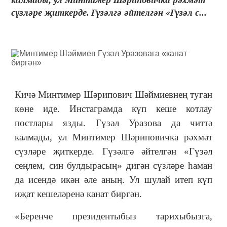
сүзләре җиткерде. Гүзәлгә әйтелгән «Гүзәл с...
Кичә Минтимер Шәрипович Шәймиевнең туган
көне иде. Инстаграмда күп кеше котлау
постлары язды. Гүзәл Уразова да читтә
калмады, ул Минтимер Шәриповичка рәхмәт
сүзләре җиткерде. Гүзәлгә әйтелгән «Гүзәл
сеңлем, син булдырасың» дигән сүзләре һаман
да исендә икән әле аның. Ул шулай итеп күп
иҗат кешеләренә канат биргән.
«Беренче президентыбыз тарихыбызга,