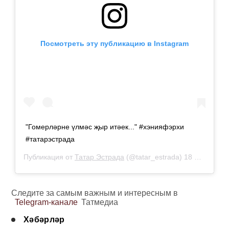
Посмотреть эту публикацию в Instagram
"Гомерләрне үлмәс җыр итәек..." #хэнияфэрхи
#татарэстрада
Публикация от
Татар Эстрада
(@tatar_estrada)
18 Янв 2019 в 8:04 PST
Следите за самым важным и интересным в
Telegram-канале
Татмедиа
Хәбәрләр