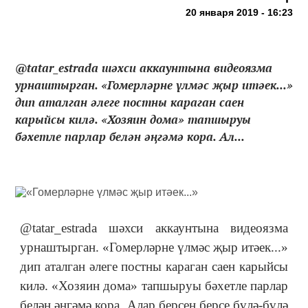
20 января 2019 - 16:23
@tatar_estrada шәхси аккаунтына видеоязма
урнаштырган. «Гомерләрне үлмәс җыр итәек...»
дип аталган әлеге постны караган саен
карыйсы килә. «Хозяин дома» тапшыруы
бәхетле парлар белән әңгәмә кора. Ал...
@tatar_estrada шәхси аккаунтына видеоязма
урнаштырган. «Гомерләрне үлмәс җыр итәек...»
дип аталган әлеге постны караган саен карыйсы
килә. «Хозяин дома» тапшыруы бәхетле парлар
белән әңгәмә кора. Алар берсен берсе бүлә-бүлә