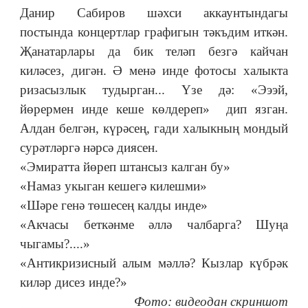
Данир Сабиров шәхси аккаунтындагы
постында концертлар графигын тәкъдим иткән.
Җанатарлары да бик теләп безгә кайчан
киләсез, дигән. Ә менә инде фотосы халыкта
ризасызлык тудырган... Үзе дә: «Эээй,
йөрермен инде кеше көлдереп» дип язган.
Алдан белгән, күрәсең, гади халыкның мондый
сурәтләргә нәрсә диясен.
«Эмиратта йөреп штансыз калган бу»
«Намаз укыган кешегә килешми»
«Шәре генә төшесең калды инде»
«Акчасы беткәнме әллә чалбарга? Шуңа
чыгамы?....»
«Антикризисный алым мәллә? Кызлар күбрәк
киләр дисез инде?»
Фото: видеодан скриншот