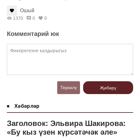
Ошый
1370
0
0
Комментарий юк
Теркәлү
Җибәрү
Хәбәрләр
Заголовок: Эльвира Шакирова:
«Бу кыз үзен күрсәтәчәк әле»