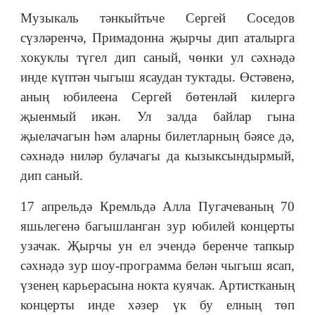
Музыкаль тәнкыйтьче Сергей Соседов
сүзләренчә, Примадонна җырчы дип аталырга
хокуклы түгел дип саный, чөнки ул сәхнәдә
инде күптән чыгыш ясаудан туктады. Өстәвенә,
аның юбилеена Сергей бөтенләй килергә
җыенмый икән. Ул залда байлар гына
җыелачагын һәм аларны билетларның бәясе дә,
сәхнәдә ниләр булачагы да кызыксындырмый,
дип саный.
17 апрельдә Кремльдә Алла Пугачеваның 70
яшьлегенә багышланган зур юбилей концерты
узачак. Җырчы ун ел эчендә беренче тапкыр
сәхнәдә зур шоу-программа белән чыгыш ясап,
үзенең карьерасына нокта куячак. Артистканың
концерты инде хәзер үк бу елның төп