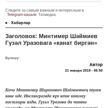
Следите за самым важным и интересным в
Telegram-канале
Татмедиа
Хәбәрләр
Заголовок: Минтимер Шәймиев
Гүзәл Уразовага «канат биргән»
Бүлешү:
Автор
21 января 2019 - 06:50
Кичә Минтимер Шәрипович Шәймиевнең туган
көне иде. Инстаграмда күп кеше котлау
постлары язды. Гүзәл Уразова да читтә
калмады, ул Минтимер Шәриповичка рәхмәт