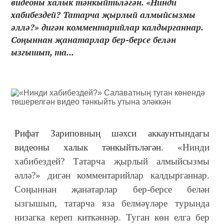
видеоны халык тәнкыйтьләгән. «Нинди
хабибездей? Татарча җырлый алмыйсызмы
әллә?» дигән комментарийлар калдырганнар.
Соңыннан җанатарлар бер-берсе белән
ызгышып, та...
Рифат Зариповның шәхси аккаунтындагы
видеоны халык тәнкыйтьләгән.
«Нинди
хабибездей? Татарча җырлый алмыйсызмы
әллә?» дигән комментарийлар калдырганнар.
Соңыннан җанатарлар бер-берсе белән
ызгышып, татарча яза белмәүләре турында
низагка кереп киткәннәр. Туган көн елга бер