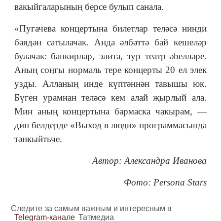
вакыйгаларының берсе булып санала.
«Пугачева концертына билетлар теләсә нинди
бәядән сатылачак. Анда әлбәттә бай кешеләр
булачак: банкирлар, элита, зур театр әһелләре.
Аның соңгы нормаль тере концерты 20 ел элек
узды. Алланың инде күптәннән тавышы юк.
Бүген урамнан теләсә кем алай җырлый ала.
Мин аның концертына бармаска чакырам, —
дип белдерде «Выход в люди» программасында
тәнкыйтьче.
Автор: Александра Иванова
Фото: Persona Stars
Следите за самым важным и интересным в
Telegram-канале
Татмедиа