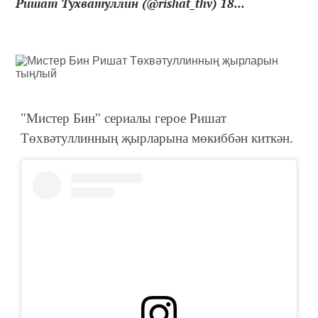
Ришат Тухватуллин (@rishat_thv) 18...
"Мистер Бин" сериалы герое Ришат
Төхвәтуллинның җырларына мөкиббән киткән.