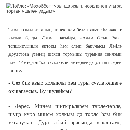
Тамашачыларга аның ничек, кем белән яшәве һәрвакыт
кызык булды. Әмма шагыйрә, «Адәм белән Һава
тапшыруының авторы һәм алып баручысы Ләйлә
Дәүләтова үзенең шәхси тормышы турында сөйләми
иде. "Интертат"ка эксклюзив интервьюда ул төп серен
чиште.
- Сез бик авыр холыклы һәм туры сүзле кешегә
охшагансыз. Бу шулаймы?
- Дөрес. Минем шигырьләрем төрле-төрле,
шуңа күрә минем холкым да төрле һәм бик
үзгәрүчән. Дүрт абый арасында үскәнгәме,