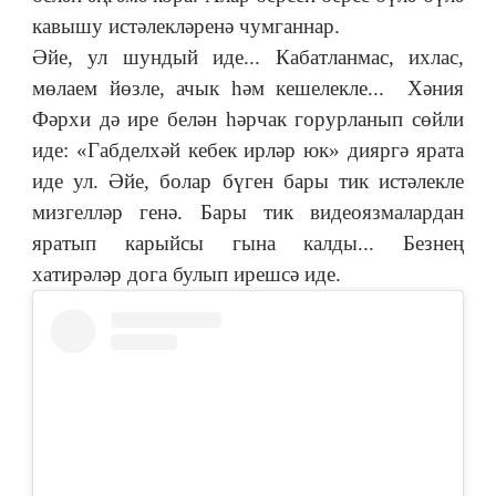
кавышу истәлекләренә чумганнар.
Әйе, ул шундый иде... Кабатланмас, ихлас,
мөлаем йөзле, ачык һәм кешелекле... Хәния
Фәрхи дә ире белән һәрчак горурланып сөйли
иде: «Габделхәй кебек ирләр юк» дияргә ярата
иде ул. Әйе, болар бүген бары тик истәлекле
мизгелләр генә. Бары тик видеоязмалардан
яратып карыйсы гына калды... Безнең
хатирәләр дога булып ирешсә иде.