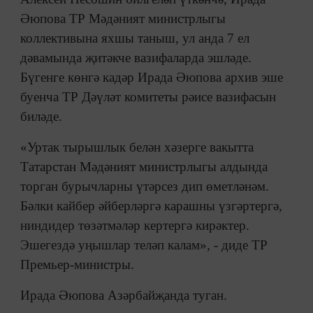
Әюпова ТР Мәдәният министрлыгы
коллективына яхшы таныш, ул анда 7 ел
дәвамында җитәкче вазифаларда эшләде.
Бүгенге көнгә кадәр Ирада Әюпова архив эше
буенча ТР Дәүләт комитеты рәисе вазифасын
биләде.
«Уртак тырышлык белән хәзерге вакытта
Татарстан Мәдәният министрлыгы алдында
торган бурычларны үтәрсез дип өметләнәм.
Бәлки кайбер әйберләргә карашны үзгәртергә,
ниндидер төзәтмәләр кертергә кирәктер.
Эшегездә уңышлар теләп калам», - диде ТР
Премьер-министры.
Ирада Әюпова Азәрбайҗанда туган.