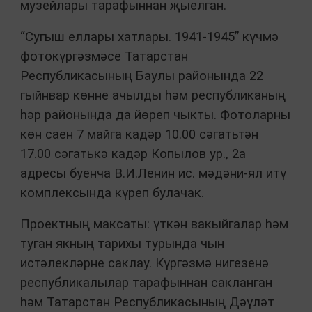
музейлары тарафыннан җыелган.
“Сугыш еллары хатлары. 1941-1945” күчмә
фотокүргәзмәсе Татарстан
Республикасының Баулы районында 22
гыйнвар көнне ачылды һәм республиканың
һәр районында да йөреп чыкты. Фотоларны
көн саен 7 майга кадәр 10.00 сәгатьтән
17.00 сәгатькә кадәр Копылов ур., 2а
адресы буенча В.И.Ленин ис. мәдәни-ял итү
комплексында күреп булачак.
Проектның максаты: үткән вакыйгалар һәм
туган якның тарихы турында чын
истәлекләрне саклау. Күргәзмә нигезенә
республикалылар тарафыннан сакланган
һәм Татарстан Республикасының Дәүләт