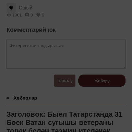
Ошый
1061
0
0
Комментарий юк
Теркәлү
Җибәрү
Хәбәрләр
Заголовок: Быел Татарстанда 31
Бөек Ватан сугышы ветераны
торак белән тәэмин ителәчәк