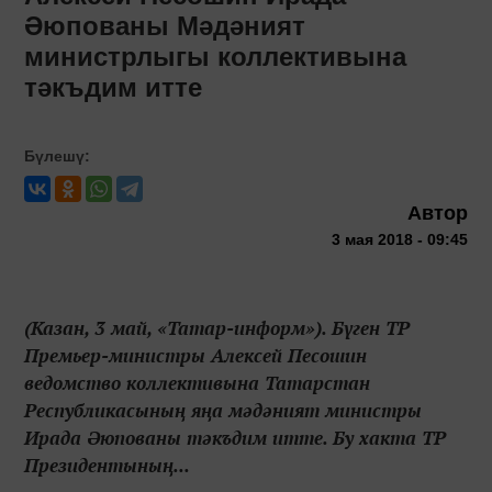
Әюпованы Мәдәният
министрлыгы коллективына
тәкъдим итте
Бүлешү:
Автор
3 мая 2018 - 09:45
(Казан, 3 май, «Татар-информ»). Бүген ТР
Премьер-министры Алексей Песошин
ведомство коллективына Татарстан
Республикасының яңа мәдәният министры
Ирада Әюпованы тәкъдим итте. Бу хакта ТР
Президентының...