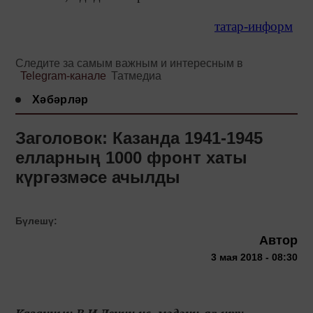
татар-информ
Следите за самым важным и интересным в
Telegram-канале
Татмедиа
Хәбәрләр
Заголовок: Казанда 1941-1945
елларның 1000 фронт хаты
күргәзмәсе ачылды
Бүлешү:
Автор
3 мая 2018 - 08:30