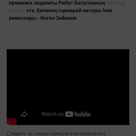
премиясе лауреаты Рабит Батулланың
юбилей
кичәсе
үтә. Кичәнең сценарий авторы һәм
режиссеры - Илгиз Зәйниев.
Следите за самым важным и интересным в