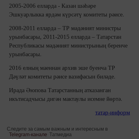
2005-2006 елларда - Казан шәһәре
Эшкуарлыкка ярдәм күрсәтү комитеты рәисе.
2008-2011 елларда – ТР мәдәният министры
урынбасары, 2011-2015 елларда – Татарстан
Республикасы мәдәният министрының беренче
урынбасары.
2016 елның маеннан архив эше буенча ТР
Дәүләт комитеты рәисе вазифасын биләде.
Ирада Әюпова Татарстанның атказанган
икътисадчысы дигән мактаулы исемне йөртә.
татар-информ
Следите за самым важным и интересным в
Telegram-канале
Татмедиа