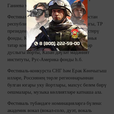
Ганиева хәбәр итте.
Фестивальнең оештыручылары – Татарстан
республикасының мәдәният министрлыгы, ТР
президенты каршындагы мәдәниятне үстерү
фонды, Казан шәһәре мэриясе, Бөтендөнья
татар конгрессы, Татарстанның халыклар
дуслыгы йорты, Казан дәүләт мәдәният
институты, Рус-Америка фонды һ.б.
Фестиваль-конкурста СНГ һәм Ерак Көнчыгыш
илләре, Россиянең төрле регионнарыннан
булган югары уку йортлары, махсус белем бирү
оешмалары, музыка көллиятләре катнаша ала.
Фестиваль түбәндәге номинацияләргә бүленә:
академик вокал (вокал-соло, дуэт, вокаль