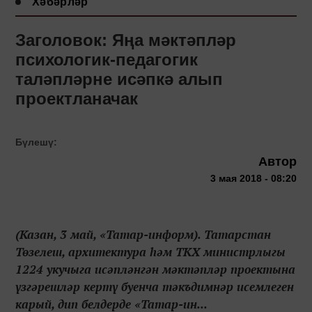
Хәбәрләр
Заголовок: Яңа мәктәпләр
психологик-педагогик
таләпләрне исәпкә алып
проектланачак
Бүлешү:
Автор
3 мая 2018 - 08:20
(Казан, 3 май, «Татар-информ). Татарстан
Төзелеш, архитектура һәм ТКХ министрлыгы
1224 укучыга исәпләнгән мәктәпләр проектына
үзгәрешләр кертү буенча тәкъдимнәр исемлеген
карый, дип белдерде «Татар-ин...