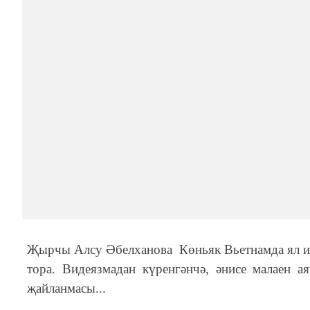
Җырчы Алсу Әбелханова Көньяк Вьетнамда ял итә
тора.
Видеязмадан күренгәнчә, әнисе малаен ая
җайланмасы...