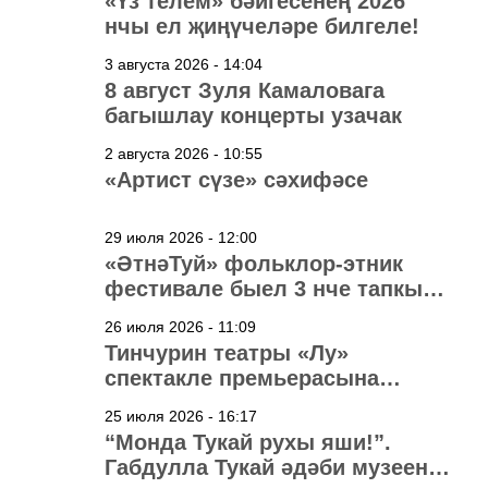
«Үз телем» бәйгесенең 2026
нчы ел җиңүчеләре билгеле!
3 августа 2026 - 14:04
8 август Зуля Камаловага
багышлау концерты узачак
2 августа 2026 - 10:55
«Артист сүзе» сәхифәсе
29 июля 2026 - 12:00
«ӘтнәТуй» фольклор-этник
фестивале быел 3 нче тапкыр
узачак
26 июля 2026 - 11:09
Тинчурин театры «Лу»
спектакле премьерасына
әзерләнә
25 июля 2026 - 16:17
“Монда Тукай рухы яши!”.
Габдулла Тукай әдәби музеена