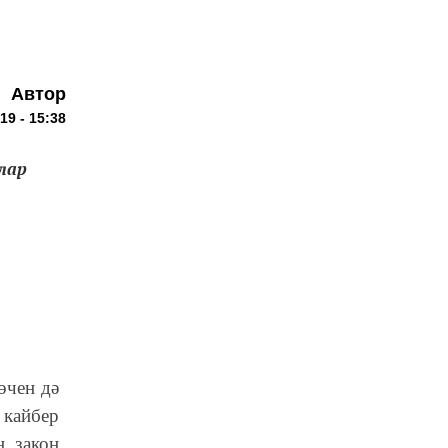
Автор
19 - 15:38
лар
өчен дә
 кайбер
н закон