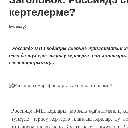
кертелерме?
Бүлешү:
Россиядә IMEI кодлары (мобиль җайланманың 
өчен дә түләүле теркәү кертергә планлаштырал
счетчикларының...
Россиядә IMEI кодлары (мобиль җайланманың ха
түләүле теркәү кертергә планлаштыралар. Бу и
төрләренә кадәр керә. Әлеге закон проектын 