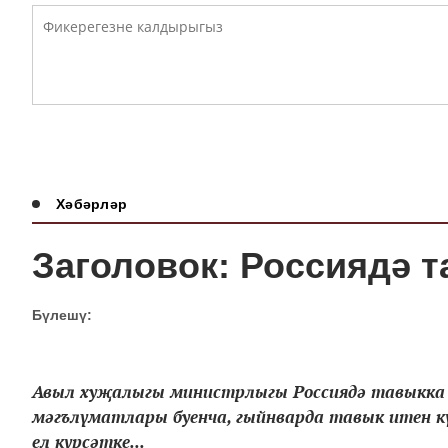
Хәбәрләр
Заголовок: Россиядә т
Бүлешү:
Авыл хуҗалыгы министрлыгы Россиядә тавыкка к
мәгълүматлары буенча, гыйнварда тавык итен күп
ел күрсәтке...