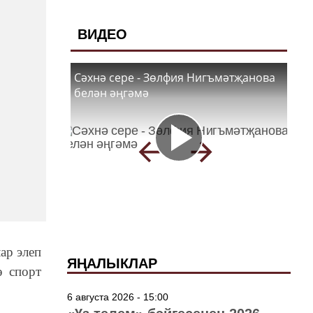
ВИДЕО
Сәхнә сере - Зөлфия Нигъмәтҗанова
белән әңгәмә
ар элеп
ЯҢАЛЫКЛАР
ә спорт
6 августа 2026 - 15:00