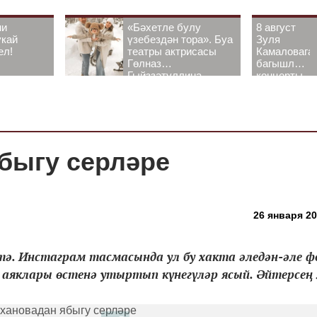
ни
«Бәхетле булу
8 август
укай
үзебездән тора». Буа
Зуля
ел!
театры актрисасы
Камаловага
Гөлназ
багышлау
Гыйззәтуллина-
концерты
Гатауллина белән
узачак
әңгәмә
быгу серләре
26 января 20
ә. Инстаграм тасмасында ул бу хакта әледән-әле 
 аяклары өстенә утыртып күнегүләр ясый. Әйтерсең л