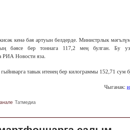
исәк кенә бәя артуын белдерде. Министрлык мәгълү
ның бәясе бер тоннага 117,2 мең булган. Бу уз
та РИА Новости яза.
4 гыйнварга тавык итенең бер килограммы 152,71 сум 
Чыганак:
и
канале
Татмедиа
смартфоннарга салым