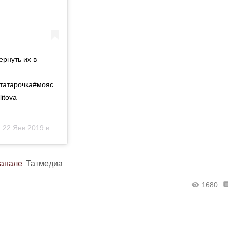
ернуть их в
татарочка#мояс
itova
)
22 Янв 2019 в 8:23 PST
канале
Татмедиа
1680