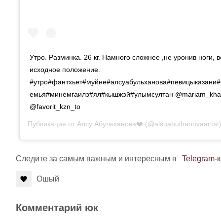
Утро. Разминка. 26 кг. Намного сложнее ,не уронив ноги, в
исходное положение.
#утро#фантхьет#муйне#алсуабульханова#певицыказани#
емья#минемгаилэ#ял#кышжэй#улымсултан @mariam_khal
@favorit_kzn_to
Публикация от
Алсу Абульханова❤️
(@alsuabulhanovaartist
Следите за самым важным и интересным в
Telegram-
Ошый
Комментарий юк