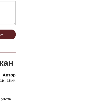
рү
кан
Автор
19 - 15:44
 узган