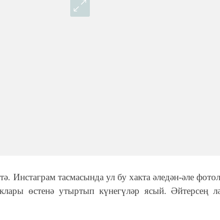
. Инстаграм тасмасында ул бу хакта әледән-әле фотол
клары өстенә утыртып күнегүләр ясый. Әйтерсең л