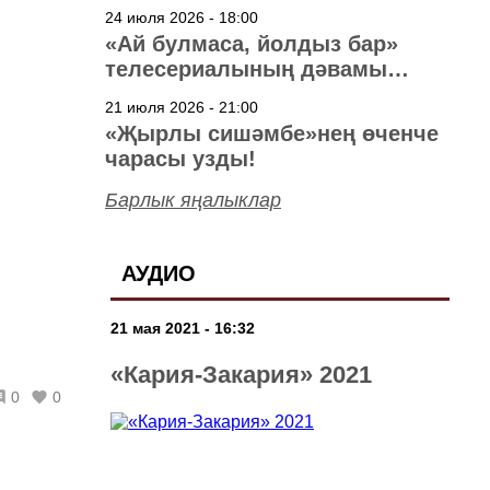
40 ел
24 июля 2026 - 18:00
«Ай булмаса, йолдыз бар»
телесериалының дәвамы
төшерелә!
21 июля 2026 - 21:00
«Җырлы сишәмбе»нең өченче
чарасы узды!
Барлык яңалыклар
АУДИО
21 мая 2021 - 16:32
«Кария-Закария» 2021
0
0