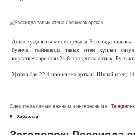
Авыл хуҗалыгы министрлыгы Россиядә тавыкка к
буенча, гыйнварда тавык итен күпләп сату
күрсәткечләреннән 21,8 процентка артык. Бу хак
Уртача бәя 22,4 процентка арткан. Шулай итеп, 1
Следите за самым важным и интересным в
Telegram-
Хәбәрләр
Заголовок: Россиядә 