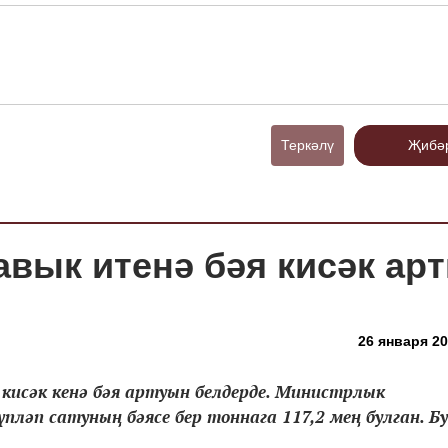
Теркәлү
Җибә
авык итенә бәя кисәк арт
26 января 20
исәк кенә бәя артуын белдерде. Министрлык
ләп сатуның бәясе бер тоннага 117,2 мең булган. Бу