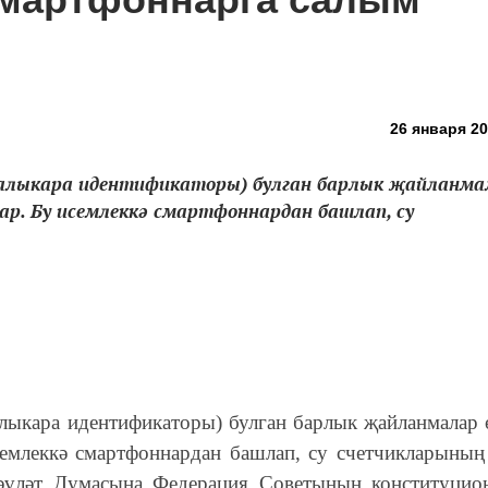
26 января 20
халыкара идентификаторы) булган барлык җайланма
ар. Бу исемлеккә смартфоннардан башлап, су
лыкара идентификаторы) булган барлык җайланмалар 
семлеккә смартфоннардан башлап, су счетчикларының
Дәүләт Думасына Федерация Советының конституцио