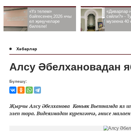
«Үз телем»
«Диварлар 
бәйгесенең 2026 нчы
сөйли?» - Т
ел җиңүчеләре
музеена 40 
билгеле!
Хәбәрләр
Алсу Әбелхановадан я
Бүлешү:
Җырчы Алсу Әбелханова Көньяк Вьетнамда ял ит
элеп тора. Видеязмадан күренгәнчә, әнисе малаен