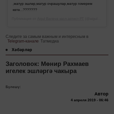
,матур эшләр,матур очрашулар,матур гомерем
көтә...???????
Публикация от
Aigul Barieva засл.артист РТ
(@aigul_barieva)
Следите за самым важным и интересным в
Telegram-канале
Татмедиа
Хәбәрләр
Заголовок: Мөнир Рахмаев
игелек эшләргә чакыра
Бүлешү:
Автор
4 апреля 2019 - 06:46