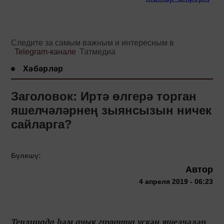
Следите за самым важным и интересным в
Telegram-канале
Татмедиа
Хәбәрләр
Заголовок: Иртә өлгерә торган
яшелчәләрнең зыянсызын ничек
сайларга?
Бүлешү:
Автор
4 апреля 2019 - 06:23
Теплицада һәм ачык грунтта үскән яшелчәләр