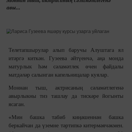
Моннан тыш, актрисаның сәламәтлегенә
авы...
Телетапшырулар алып баручы Алуштага ял
итәргә киткән. Гузеева әйтүенчә, аңа монда
матурлык һәм сәламәтлек өчен файдалы
матдәләр салынган капельницалар куялар.
Моннан тыш, актрисаның сәламәтлегенә
авырлыкны тиз ташлау да тискәре йогынты
ясаган.
«Мин башка табиб киңәшеннән башка
беркайчан да үземне тәртипкә китермәячәкмен.