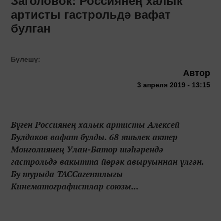
Заголовок: Россиянең халык
артисты гастрольдә вафат
булган
Бүлешү:
Автор
3 апреля 2019 - 13:15
Бүген Россиянең халык артисты Алексей
Булдаков вафат булды. 68 яшьлек актер
Монголиянең Улан-Батор шәһәрендә
гастрольдә вакытта йөрәк авыруыннан үлгән.
Бу турыда ТАССагентлыгы
Кинематографистлар союзы...