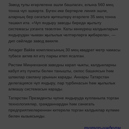
Завод тулы егәрлегенә эшли башлагач, елына 560 мең
тонна чүп эшкәртә. Бүген ике бертөрле линия эшли,
аларның бер сәгатьтә җитештерү егәрлеге 35 мең тонна
тәшкил итә. «Чүп яндыру заводы биредә җылыту
системасы узганга төзелгән. Каты көнкүреш калдыкларын
яндырудан чыккан җылылык челтәрләргә җибәрелә», —
дип сөйләде завод вәкиле.
Amager Bakke комплексының 30 мең квадрат метр чамасы
түбәсе актив ял итү паркы итеп ясалган.
Рөстәм Миңнеханов заводны карап чыкты, калдыкларны
кабул итү пункты белән танышты, силос башнясын һәм
шлаклар саклану урынын карады. Аннары Татарстан
делегациясе чүп яндыру, пар турбинасын һәм җылылык
алмашу системасын карады.
Татарстан Президенты чүпне яндыруда кулланыла торган
технологияләр, гражданнардан һәм сәнәгать
предприятиеләреннән китерелә торган калдыклар күләме
белән кызыксынды.
татар-информ