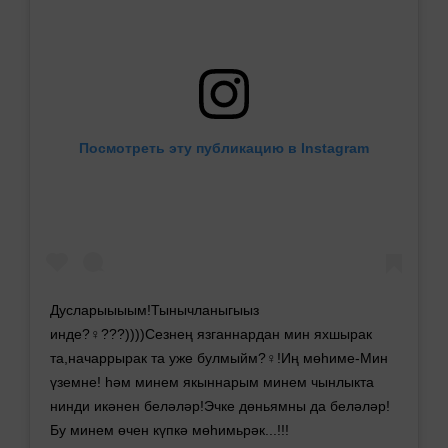
Посмотреть эту публикацию в Instagram
Дусларыыыым!Тынычланыгыыз
инде?‍♀️???))))Сезнең язганнардан мин яхшырак
та,начаррырак та уже булмыйм?‍♀️!Иң мөһиме-Мин
үземне! һәм минем якыннарым минем чынлыкта
нинди икәнен беләләр!Эчке дөньямны да беләләр!
Бу минем өчен күпкә мөһимьрәк...!!!