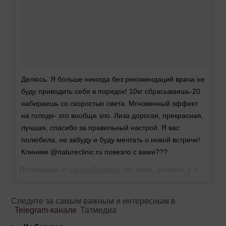
Делюсь. Я больше никогда без рекомендаций врача не
буду приводить себя в порядок! 10кг сбрасываешь-20
набираешь со скоростью света. Мгновенный эффект
на голоде- это вообще зло. Лиза дорогая, прекрасная,
лучшая, спасибо за правильный настрой. Я вас
полюбила, не забуду и буду мечтать о новой встрече!
Клинике @natureclinic.ru повезло с вами???
Публикация от
Larisa Guzeeva
(@_larisa_guzeeva_)
3 Апр 2019 в 3:22 PDT
Следите за самым важным и интересным в
Telegram-канале
Татмедиа