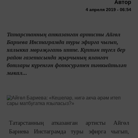
Автор
4 апреля 2019 - 06:54
Татарстанның атказанган артисты Айгөл
Бариева Инстаграмда туры эфирга чыгып,
халыкка мөрәҗәгать итте. Күптән түгел бер
район газетасында җырчының ялангач
ботлары күренгән фотосурәтен тәнкыйтьләп
мәкал...
Татарстанның атказанган артисты Айгөл
Бариева Инстаграмда туры эфирга чыгып,