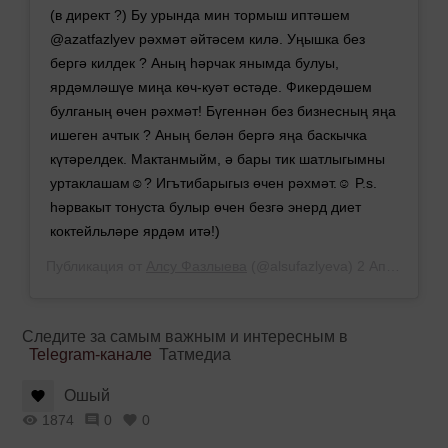
(в директ ?) Бу урында мин тормыш иптәшем
@azatfazlyev рәхмәт әйтәсем килә. Уңышка без
бергә килдек ? Аның һәрчак янымда булуы,
ярдәмләшүе миңа көч-куәт өстәде. Фикердәшем
булганың өчен рәхмәт! Бүгеннән без бизнесның яңа
ишеген ачтык ? Аның белән бергә яңа баскычка
күтәрелдек. Мактанмыйм, ә бары тик шатлыгымны
уртаклашам☺️? Игътибарыгыз өчен рәхмәт.☺️ P.s.
hәрвакыт тонуста булыр өчен безгә энерд диет
коктейльләре ярдәм итә!)
Публикация от
Алсу Фазлыева
(@alsufazlyeva)
2 Апр 2019 в 11:51 PDT
Следите за самым важным и интересным в
Telegram-канале
Татмедиа
Ошый
1874
0
0