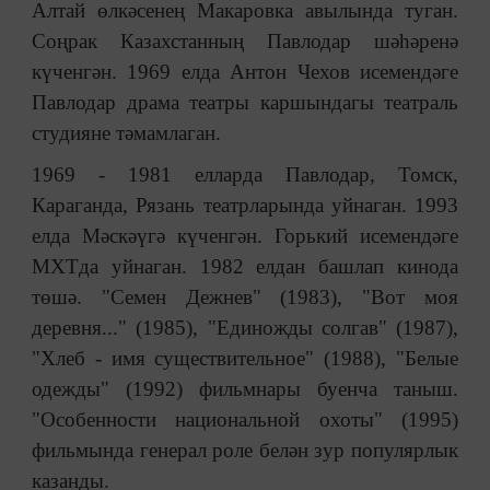
Алтай өлкәсенең Макаровка авылында туган.
Соңрак Казахстанның Павлодар шәһәренә
күченгән. 1969 елда Антон Чехов исемендәге
Павлодар драма театры каршындагы театраль
студияне тәмамлаган.
1969 - 1981 елларда Павлодар, Томск,
Караганда, Рязань театрларында уйнаган. 1993
елда Мәскәүгә күченгән. Горький исемендәге
МХТда уйнаган. 1982 елдан башлап кинода
төшә. "Семен Дежнев" (1983), "Вот моя
деревня..." (1985), "Единожды солгав" (1987),
"Хлеб - имя существительное" (1988), "Белые
одежды" (1992) фильмнары буенча таныш.
"Особенности национальной охоты" (1995)
фильмында генерал роле белән зур популярлык
казанды.