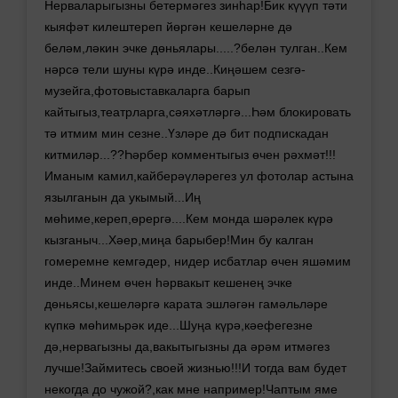
Нерваларыгызны бетермәгез зинһар!Бик күүүп тәти
кыяфәт килештереп йөргән кешеләрне дә
беләм,ләкин эчке дөньялары.....?белән тулган..Кем
нәрсә тели шуны күрә инде..Киңәшем сезгә-
музейга,фотовыставкаларга барып
кайтыгыз,театрларга,сәяхәтләргә...Һәм блокировать
тә итмим мин сезне..Үзләре дә бит подпискадан
китмиләр...??Һәрбер комментыгыз өчен рәхмәт!!!
Иманым камил,кайберәүләрегез ул фотолар астына
язылганын да укымый...Иң
мөһиме,кереп,өрергә....Кем монда шәрәлек күрә
кызганыч...Хәер,миңа барыбер!Мин бу калган
гомеремне кемгәдер, нидер исбатлар өчен яшәмим
инде..Минем өчен һәрвакыт кешенең эчке
дөньясы,кешеләргә карата эшләгән гамәльләре
күпкә мөһимьрәк иде...Шуңа күрә,кәефегезне
дә,нервагызны да,вакытыгызны да әрәм итмәгез
лучше!Займитесь своей жизнью!!!И тогда вам будет
некогда до чужой?,как мне например!Чаптым яме