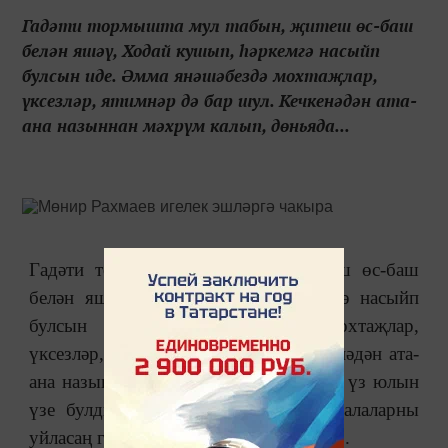
Гадәти тормышта мул табын, җитеш өс-баш
белән яшәү, Ходай кушып, һәркемгә насыйп
булсын иде. Әмма янәшәбездә мохтаҗлар,
үксезләр, ятимнәр дә бар шул. Кечкенәдән ата-
ана назыннан мәхрүм калып, дөньяда...
Гадәти тормышта мул табын, җитеш өс-баш
белән яшәү, Ходай кушып, һәркемгә насыйп
булсын иде. Әмма янәшәбездә мохтаҗлар,
үксезләр, ятимнәр дә бар шул. Кечкенәдән ата-
ана назыннан мәхрүм калып, дөньяда үз юлын
үзе булдырырга тырышкан сабый балаларны
уйласаң гына да йөрәк чымырдап куя...