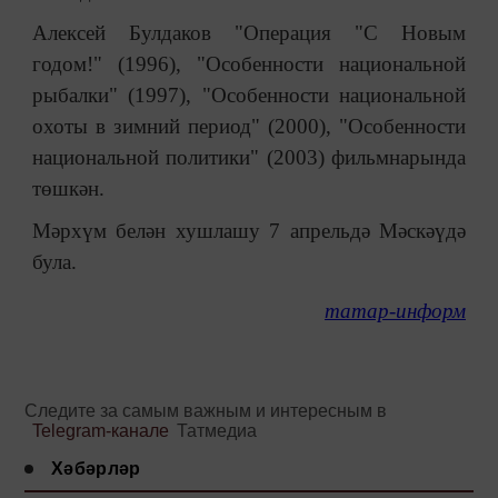
Алексей Булдаков "Операция "С Новым
годом!" (1996), "Особенности национальной
рыбалки" (1997), "Особенности национальной
охоты в зимний период" (2000), "Особенности
национальной политики" (2003) фильмнарында
төшкән.
Мәрхүм белән хушлашу 7 апрельдә Мәскәүдә
була.
татар-информ
Следите за самым важным и интересным в
Telegram-канале
Татмедиа
Хәбәрләр