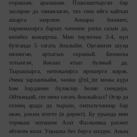
очрашам, аралашам. Планлаштырган бар
эшләрне дә тәмамлагач, тиз генә өйгә кайтып
ашарга әзерлим. Аннары бизәнеп,
парикмахерга барып чәчемне рәткә салам да,
китәбез концертка. Мин тәүлегенә 3-4, күп
булганда 5 сәгать йоклыйм. Организм шуңа
ияләнгән, артыгын сорамый. Бизнеска
тотынгач, йоклап ятып булмый да.
Тырышырга, нәтиҗәләргә ирешергә кирәк.
Әмма зарланмыйм, чөнки @nl_int моны күрә
һәм һәрдаими бүләкләр белән сөендерә.
Әйткәндәй, сез ничә сәгать йоклыйсыз? Әгәр дә
сезнең арада да тырыш, омтылучаннар бар
икән, рәхим итегез (в директ). Бу урында мин
тормыш иптәшем Азат Фазлыевка рәхмәт
әйтәсем килә. Уңышка без бергә килдек. Аның