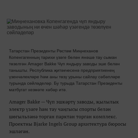
Татарстан Президенты Рөстәм Миңнеханов
Копенгагенның тарихи үзәге белән янәшә тау сыман
төзелгән Amager Bakke Чүп яндыру заводы эше белән
танышты. Республика җитәкчесенә предприятиенең
үзенчәлекләре һәм аны төзү урыны сайлау сәбәпләре
турында сөйләделәр. Бу турыда Татарстан Президенты
матбугат хезмәте хәбәр итә.
Аmager Bakke — Чүп эшкәртү заводы, җылылык
электр үзәге һәм тау чаңгысы спорты белән
шөгыльләнә торган парктан торган комплекс.
Проектны Bjarke Ingels Group архитектура бюросы
эшләгән.