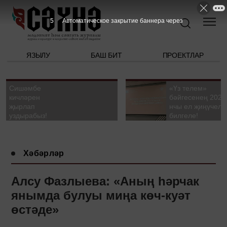
4
Автоматическое закрытие баннера через
ЯЗЫЛУ
БАШ БИТ
ПРОЕКТЛАР
Сишәмбе
«Үз телем»
кичләрен
бәйгесенең 2026
җырлап
нчы ел җиңүчелә
уздырабыз!
билгеле!
Хәбәрләр
Алсу Фазлыева: «Аның һәрчак
янымда булуы миңа көч-куәт
өстәде»