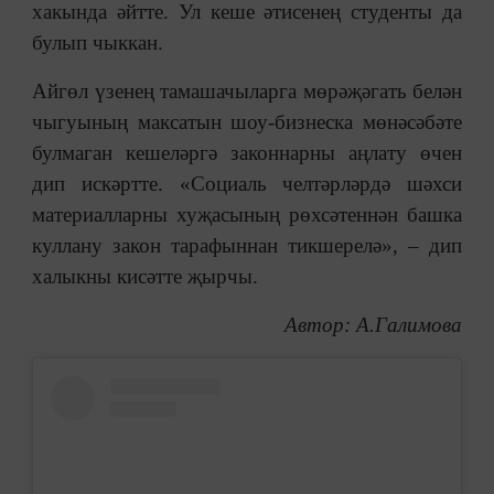
хакында әйтте. Ул кеше әтисенең студенты да
булып чыккан.
Айгөл үзенең тамашачыларга мөрәҗәгать белән
чыгуының максатын шоу-бизнеска мөнәсәбәте
булмаган кешеләргә законнарны аңлату өчен
дип искәртте. «Социаль челтәрләрдә шәхси
материалларны хуҗасының рөхсәтеннән башка
куллану закон тарафыннан тикшерелә», – дип
халыкны кисәтте җырчы.
Автор: А.Галимова