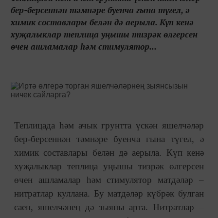
бер-берсеннән тәмнәре буенча гына түгел, ә
химик составлары белән дә аерыла. Күп кенә
хуҗалыклар теплица уңышы тизрәк өлгерсен
өчен ашламалар һәм стимулятор...
Теплицада һәм ачык грунтта үскән яшелчәләр
бер-берсеннән тәмнәре буенча гына түгел, ә
химик составлары белән дә аерыла. Күп кенә
хуҗалыклар теплица уңышы тизрәк өлгерсен
өчен ашламалар һәм стимулятор матдәләр –
нитратлар куллана. Бу матдәләр күбрәк булган
саен, яшелчәнең дә зыяны арта. Нитратлар –