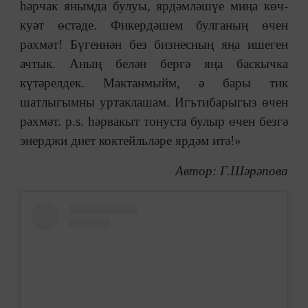
һәрчак янымда булуы, ярдәмләшүе миңа көч-
куәт өстәде. Фикердәшем булганың өчен
рәхмәт! Бүгеннән без бизнесның яңа ишеген
ачтык. Аның белән бергә яңа баскычка
күтәрелдек. Мактанмыйм, ә бары тик
шатлыгымны уртаклашам. Игътибарыгыз өчен
рәхмәт. р.s. hәрвакыт тонуста булыр өчен безгә
энерджи диет коктейльләре ярдәм итә!»
Автор: Г.Шәрәпова