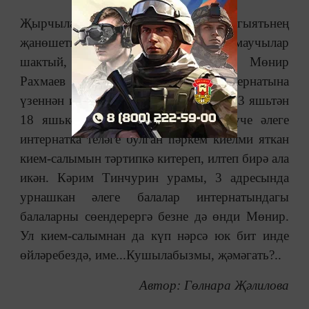
Җырчылар арасында да әлеге җәмгыятьнең
җанөшеткеч күренешенә битараф булмаучылар
шактый, шөкер. Мисалга, җырчы Мөнир
Рахмаев күптән түгел балалар интернатына
үзеннән игелек өлеше кертеп чыккан. 3 яшьтән
18 яшькә кадәр балалар тәрбияләнүче әлеге
интернатка теләге булган һәркем киелми яткан
кием-салымын тәртипкә китереп, илтеп бирә ала
икән. Кәрим Тинчурин урамы, 3 адресында
урнашкан әлеге балалар интернатындагы
балаларны сөендерергә безне дә өнди Мөнир.
Ул кием-салымнан да күп нәрсә юк бит инде
өйләребездә, име...Кушылабызмы, җәмәгать?..
Автор: Гөлнара Җәлилова