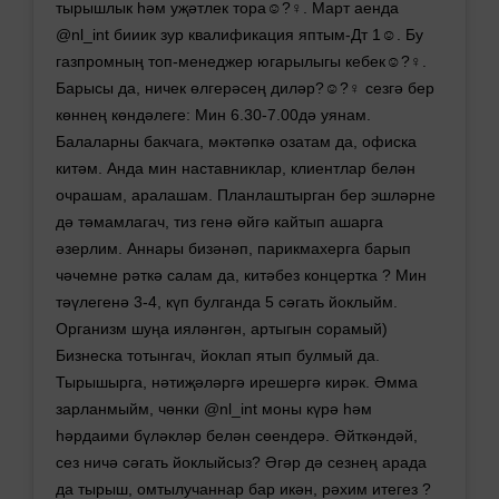
тырышлык hәм уҗәтлек тора☺️?‍♀️. Март аенда
@nl_int бииик зур квалификация яптым-Дт 1☺️. Бу
газпромның топ-менеджер югарылыгы кебек☺️?‍♀️.
Барысы да, ничек өлгерәсең диләр?☺️?‍♀️ сезгә бер
көннең көндәлеге: Мин 6.30-7.00дә уянам.
Балаларны бакчага, мәктәпкә озатам да, офиска
китәм. Анда мин наставниклар, клиентлар белән
очрашам, аралашам. Планлаштырган бер эшләрне
дә тәмамлагач, тиз генә өйгә кайтып ашарга
әзерлим. Аннары бизәнәп, парикмахерга барып
чәчемне рәткә салам да, китәбез концертка ? Мин
тәүлегенә 3-4, күп булганда 5 сәгать йоклыйм.
Организм шуңа ияләнгән, артыгын сорамый)
Бизнеска тотынгач, йоклап ятып булмый да.
Тырышырга, нәтиҗәләргә ирешергә кирәк. Әмма
зарланмыйм, чөнки @nl_int моны күрә һәм
һәрдаими бүләкләр белән сөендерә. Әйткәндәй,
сез ничә сәгать йоклыйсыз? Әгәр дә сезнең арада
да тырыш, омтылучаннар бар икән, рәхим итегез ?