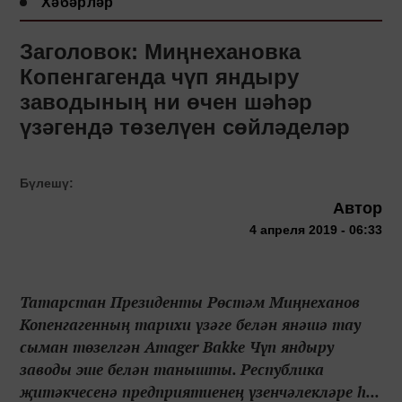
Хәбәрләр
Заголовок: Миңнехановка
Копенгагенда чүп яндыру
заводының ни өчен шәһәр
үзәгендә төзелүен сөйләделәр
Бүлешү:
Автор
4 апреля 2019 - 06:33
Татарстан Президенты Рөстәм Миңнеханов
Копенгагенның тарихи үзәге белән янәшә тау
сыман төзелгән Amager Bakke Чүп яндыру
заводы эше белән танышты. Республика
җитәкчесенә предприятиенең үзенчәлекләре һ...