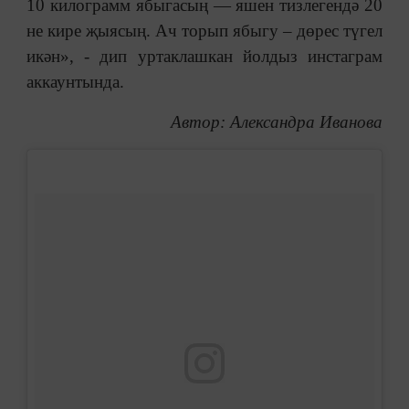
10 килограмм ябыгасың — яшен тизлегендә 20
не кире җыясың. Ач торып ябыгу – дөрес түгел
икән», - дип уртаклашкан йолдыз инстаграм
аккаунтында.
Автор: Александра Иванова