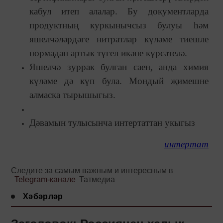
кабул итеп алалар. Бу документларда
продуктның куркынычсыз булуы һәм
яшелчәләрдәге нитратлар күләме тиешле
нормадан артык түгел икәне күрсәтелә.
Яшелчә зуррак булган саен, анда химия
күләме дә күп була. Мондый җимешне
алмаска тырышыгыз.
Дәвамын тулысынча интертаттан укыгыз
интертат
Следите за самым важным и интересным в
Telegram-канале
Татмедиа
Хәбәрләр