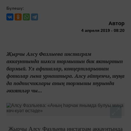
Бүлешү:
Автор
4 апреля 2019 - 08:20
Җырчы Алсу Фазлыева инстаграм
аккаунтында шәхси тормышын бик яктыртып
бармый. Ул афишалар, концертларыннан
фотолар гына урнаштыра. Алсу әйтүенчә, шуңа
да подписчиклары аның тормышы турында
әкиятләр чы...
Җырчы Алсу Фазлыева инстаграм аккаунтында