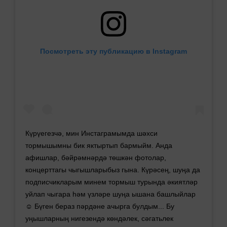
Посмотреть эту публикацию в Instagram
Күрүегезчә, мин Инстаграмымда шәхси
тормышымны бик яктыртып бармыйм. Анда
афишлар, бәйрәмнәрдә төшкән фотолар,
концерттагы чыгышларыбыз гына. Күрәсең, шуңа да
подписчикларым минем тормыш турында әкиятләр
уйлап чыгара һәм үзләре шуңа ышана башлыйлар
☺️ Бүген бераз пәрдәне ачырга булдым... Бу
уңышларның нигезендә көндәлек, сәгатьлек