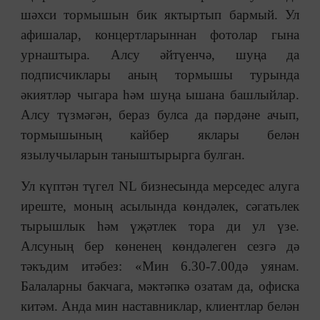
шәхси тормышын бик яктыртып бармый. Ул
афишалар, концертларыннан фотолар гына
урнаштыра. Алсу әйтүенчә, шуңа да
подписчиклары аның тормышы турында
әкиятләр чыгара һәм шуңа ышана башлыйлар.
Алсу түзмәгән, бераз булса да пәрдәне ачып,
тормышының кайбер яклары белән
язылучыларын таныштырырга булган.
Ул күптән түгел NL бизнесында мерседес алуга
иреште, моның асылында көндәлек, сәгатьлек
тырышлык һәм үҗәтлек тора ди ул үзе.
Алсуның бер көненең көндәлеген сезгә дә
тәкъдим итәбез: «Мин 6.30-7.00дә уянам.
Балаларны бакчага, мәктәпкә озатам да, офиска
китәм. Анда мин наставниклар, клиентлар белән