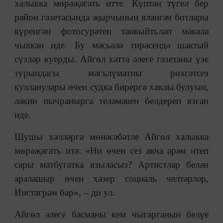
халыкка мөрәҗәгать итте. Күптән түгел бер
район газетасында җырчының ялангач ботлары
күренгән фотосурәтен тәнкыйтьләп мәкалә
чыккан иде. Бу мәсьәлә тирәсендә шактый
сүзләр куерды. Айгөл хәтта әлеге газетаны үзе
турындагы мәгълүматны рөхсәтсез
кулланулары өчен судка бирергә хаклы булуын,
ләкин пычранырга теләмәвен белдереп язган
иде.
Шушы хәлләргә мөнәсәбәтле Айгөл халыкка
мөрәҗәгать итә: «Ни өчен сез акча әрәм итеп
сары матбугатка языласыз? Артистлар белән
аралашыр өчен хәзер социаль челтәрләр,
Инстаграм бар», – ди ул.
Айгөл әлеге басманы кем чыгарганын белүе