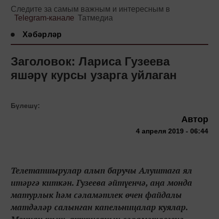
Следите за самым важным и интересным в
Telegram-канале
Татмедиа
Хәбәрләр
Заголовок: Лариса Гузеева
яшәрү курсы узарга уйлаган
Бүлешү:
Автор
4 апреля 2019 - 06:44
Телетапшырулар алып баручы Алуштага ял
итәргә киткән. Гузеева әйтүенчә, аңа монда
матурлык һәм сәламәтлек өчен файдалы
матдәләр салынган капельницалар куялар.