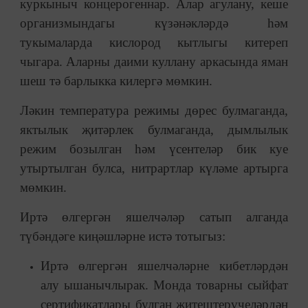
куркыныч концерогеннар. Алар агулану, кеше
организмындагы күзәнәкләрдә һәм
тукымаларда кислород кытлыгы китереп
чыгара. Аларны даими куллану аркасында яман
шеш тә барлыкка килергә мөмкин.
Ләкин температура режимы дөрес булмаганда,
яктылык җитәрлек булмаганда, дымлылык
режим бозылган һәм үсентеләр бик куе
утыртылган булса, нитрартлар күләме артырга
мөмкин.
Иртә өлгергән яшелчәләр сатып алганда
түбәндәге киңәшләрне истә тотыгыз:
Иртә өлгергән яшелчәләрне кибетләрдән
алу ышанычлырак. Монда товарны сыйфат
сертификатлары булган җитештерүчеләрдән