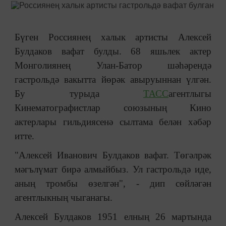
Бүген Россиянең халык артисты Алексей
Булдаков вафат булды. 68 яшьлек актер
Монголиянең Улан-Батор шәһәрендә
гастрольдә вакытта йөрәк авыруыннан үлгән.
Бу турыда
ТАСС
агентлыгы
Кинематографистлар союзының Кино
актерлары гильдиясенә сылтама белән хәбәр
итте.
"Алексей Иванович Булдаков вафат. Төгәлрәк
мәгълүмат бирә алмыйбыз. Ул гастрольдә иде,
аның тромбы өзелгән", - дип сөйләгән
агентлыкның чыганагы.
Алексей Булдаков 1951 елның 26 мартында