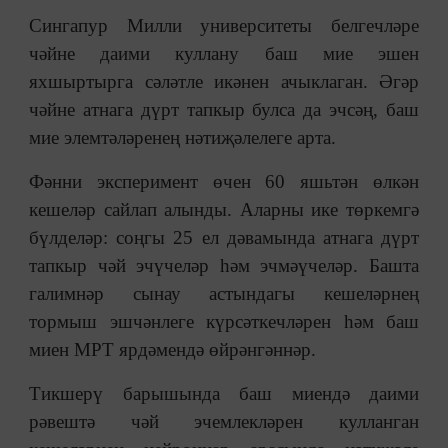
Сингапур Милли университеты белгечләре
чәйне даими куллану баш мие эшен
яхшыртырга сәләтле икәнен ачыклаган. Әгәр
чәйне атнага дүрт тапкыр булса да эчсәң, баш
мие элемтәләренең нәтиҗәлелеге арта.
Фәнни эксперимент өчен 60 яшьтән өлкән
кешеләр сайлап алынды. Аларны ике төркемгә
бүлделәр: соңгы 25 ел дәвамында атнага дүрт
тапкыр чәй эчүчеләр һәм эчмәүчеләр. Башта
галимнәр сынау астындагы кешеләрнең
тормыш эшчәнлеге күрсәткечләрен һәм баш
миен МРТ ярдәмендә
өйрәнгәннәр
.
Тикшерү барышында баш миендә даими
рәвештә чәй эчемлекләрен кулланган