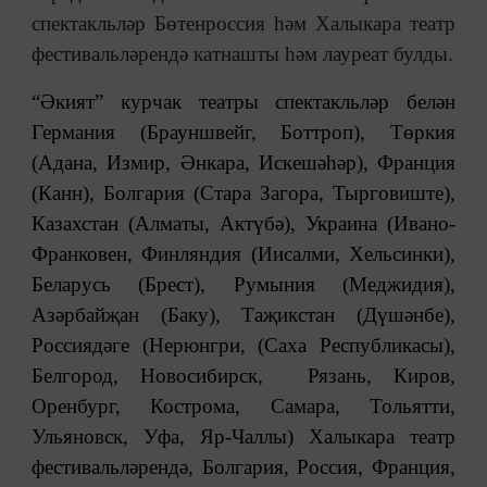
спектакльләр Бөтенроссия һәм Халыкара театр
фестивальләрендә катнашты һәм лауреат булды.
“Әкият” курчак театры спектакльләр белән
Германия (Брауншвейг, Боттроп), Төркия
(Адана, Измир, Әнкара, Искешәһәр), Франция
(Канн), Болгария (Стара Загора, Тырговиште),
Казахстан (Алматы, Актүбә), Украина (Ивано-
Франковен, Финляндия (Иисалми, Хельсинки),
Беларусь (Брест), Румыния (Меджидия),
Азәрбайҗан (Баку), Таҗикстан (Дүшәнбе),
Россиядәге (Нерюнгри, (Саха Республикасы),
Белгород, Новосибирск, Рязань, Киров,
Оренбург, Кострома, Самара, Тольятти,
Ульяновск, Уфа, Яр-Чаллы) Халыкара театр
фестивальләрендә, Болгария, Россия, Франция,