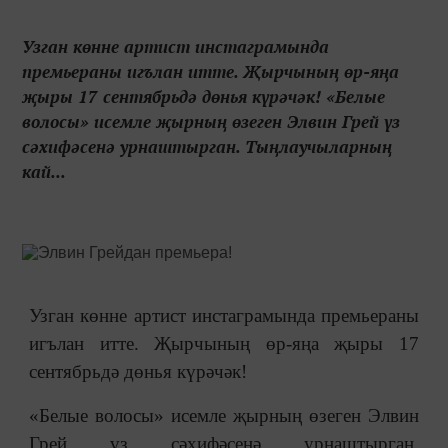
Узган көнне артист инстаграмында
премьераны игълан итте. Җырчының өр-яңа
җыры 17 сентябрьдә дөнья күрәчәк! «Белые
волосы» исемле җырның өзеген Элвин Грей үз
сәхифәсенә урнаштырган. Тыңлаучыларның
кай...
Узган көнне артист инстаграмында премьераны
игълан итте. Җырчының өр-яңа җыры 17
сентябрьдә дөнья күрәчәк!
«Белые волосы» исемле җырның өзеген Элвин
Грей үз сәхифәсенә урнаштырган.