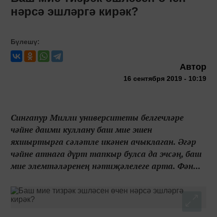
нәрсә эшләргә кирәк?
Бүлешү:
Автор
16 сентября 2019 - 10:19
Сингапур Милли университеты белгечләре
чәйне даими куллану баш мие эшен
яхшыртырга сәләтле икәнен ачыклаган. Әгәр
чәйне атнага дүрт тапкыр булса да эчсәң, баш
мие элемтәләренең нәтиҗәлелеге арта. Фән...