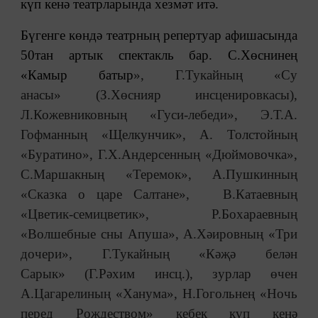
күп кенә театрларында хезмәт итә.
Бүгенге көндә театрның репертуар афишасында
50тан артык спектакль бар. С.Хөснинең
«
Камыр батыр
»
, Г.Тукайның
«
Су
анасы
»
(З.Хөснияр инсценировкасы),
Л.Кожевниковның
«
Гуси-лебеди
»
, Э.Т.А.
Гофманның
«
Щелкунчик
»
, А. Толстойның
«
Буратино
»
, Г.Х.Андерсенның
«
Дюймовочка
»
,
С.Маршакның
«
Теремок
»
, А.Пушкинның
«
Сказка о царе Салтане
»
, В.Катаевның
«
Цветик-семицветик
»
, Р.Бохараевның
«
Волшебные сны Апуша
»
, А.Хәировның
«
Три
дочери
»
, Г.Тукайның
«
Кәҗә белән
Сарык
»
(Г.Рәхим инсц.), зурлар өчен
А.Цагарелиның
«
Ханума
»
, Н.Гогольнең
«
Ночь
перед Рождеством
»
кебек күп кенә