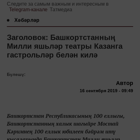
Следите за самым важным и интересным в
Telegram-канале
Татмедиа
Хәбәрләр
Заголовок: Башкортстанның
Милли яшьләр театры Казанга
гастрольләр белән килә
Бүлешү:
Автор
16 сентября 2019 - 09:49
Башкортстан Республикасының 100 еллыгы,
Башкортстанның халык шагыйре Мостай
Кәримнең 100 еллык юбилеен бәйрәм итү
кысаларында Башкортстан Милли яшьләр