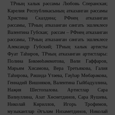
ТРның халык рәссамы Любовь Сперанская;
Карелия Республикасының атказанган рәссамы
Христина Скалдина; РФнең атказанган
рәссамы, ТРның атказанган сәнгать эшлеклесе
Валентина Губская; рәссам – РФнең атказанган
рәссамы, ТРның атказанган сәнгать эшлеклесе
Александр Губский; ТРның халык артисты
Фуат Таһиров, ТРның атказанган артистлары:
Полина Бикмөһәммәтова, Вәли Гаффаров,
Мәрьям Хисамова, Вера Третьякова, Галия
Таһирова, Рәшидә Үтәева, Гәүһәр Мөбәрәкова,
Геннадий Вишняков, Валентина Гыйбадуллина,
Наҗия Шестопалова. Артистлар Сара
Вәлиуллина, Азат Хөснетдинов, Сара Яушева,
Николай Кириллов, Игорь Трофимов,
музыкантлар Әгъләм Низаметдинов, Николай