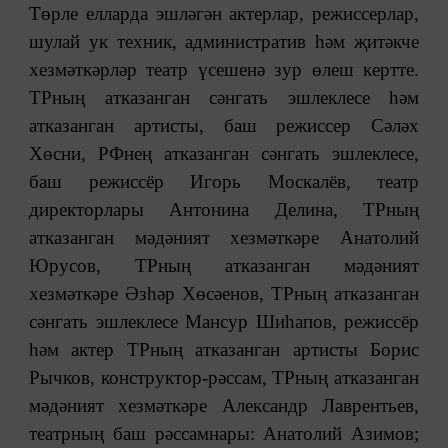
Төрле елларда эшләгән актерлар, режиссерлар,
шулай ук техник, административ һәм җитәкче
хезмәткәрләр театр үсешенә зур өлеш кертте.
ТРның атказанган сәнгать эшлеклесе һәм
атказанган артисты, баш режиссер Сәләх
Хөсни, РФнең атказанган сәнгать эшлеклесе,
баш режиссёр Игорь Москалёв, театр
директорлары Антонина Делина, ТРның
атказанган мәдәният хезмәткәре Анатолий
Юрусов, ТРның атказанган мәдәният
хезмәткәре Әзһәр Хөсәенов, ТРның атказанган
сәнгать эшлеклесе Мансур Шиһапов, режиссёр
һәм актер ТРның атказанган артисты Борис
Рычков, конструктор-рәссам, ТРның атказанган
мәдәният хезмәткәре Александр Лаврентьев,
театрның баш рәссамнары: Анатолий Азимов;