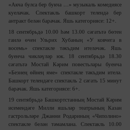
«Акча булса бер букча …» музыкаль комедиясе
куелачак. Спектакль башкорт телендә бер
антракт белән барачак. Яшь категориясе: 12+.
18 сентябрьдә 10.00 һәм 13.00 сәгатьтә бөтен
гаилә өчен Ульрих Хубаның «У ковчега в
восемь» спектакле тәкъдим ителәчәк. Яшь
буенча чикләүләр юк. 18 сентябрьдә 18.30
сәгатьтә Мостай Кәрим повестьлары буенча
«Безнең өйнең яме» спектакле тәкъдим ителә.
Башкорт телендәге спектакль 2 сәгать 15 минут
барачак. Яшь категориясе: 6+.
19 сентябрьдә Башкортстанның Мостай Кәрим
исемендәге Милли яшьләр театрының Казан
гастрольләре Джанни Родариның «Чиполино»
спектакле белән тәмамлана. Спектакль 10.00