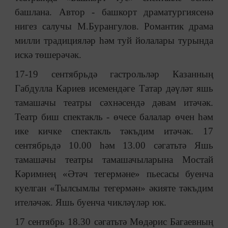
башлана. Автор - башкорт драматургиясенә
нигез салучы М.Бурангулов. Романтик драма
милли традицияләр һәм туй йолалары турында
искә төшерәчәк.
17-19 сентябрьдә гастрольләр Казанның
Габдулла Кариев исемендәге Татар дәүләт яшь
тамашачы театры сәхнәсендә дәвам итәчәк.
Театр биш спектакль - өчесе балалар өчен һәм
ике кичке спектакль тәкъдим итәчәк. 17
сентябрьдә 10.00 һәм 13.00 сәгатьтә Яшь
тамашачы театры тамашачыларына Мостай
Кәримнең «Әтәч тегермәне» пьесасы буенча
куелган «Тылсымлы тегермән» әкияте тәкъдим
ителәчәк. Яшь буенча чикләүләр юк.
17 сентябрь 18.30 сәгатьтә Мөдәрис Багаевның