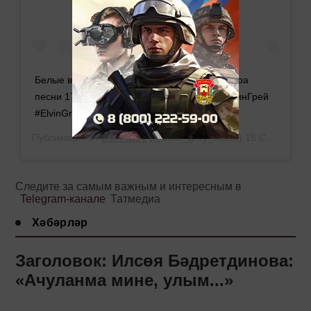
Белые волосы поменяют цвет... ⠀ ⠀ Премьера
песни 17 сентября ⠀⠀ #БелыеВолосы #ЭлвинГрей
#ElvinGrey
Публикация от
Elvin Grey
(@elvin_grey_music)
15 Сен 2019 в 5:18 PDT
Следите за самым важным и интересным в
Telegram-канале
Татмедиа
Хәбәрләр
Заголовок: Илсөя Бәдретдинова:
«Ачуланма мине, улым...»