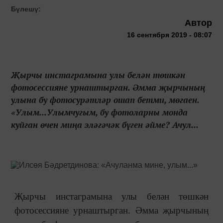
Бүлешү:
Автор
16 сентября 2019 - 08:07
Җырчы инстаграмына улы белән төшкән
фотосессияне урнаштырган. Әмма җырчының
улына бу фотосурәтләр ошап бетми, мөгаен.
«Улым...Улымчугым, бу фотоларны монда
куйган өчен миңа эләгәчәк бүген әйме? Ачул...
Җырчы инстаграмына улы белән төшкән
фотосессияне урнаштырган. Әмма җырчының