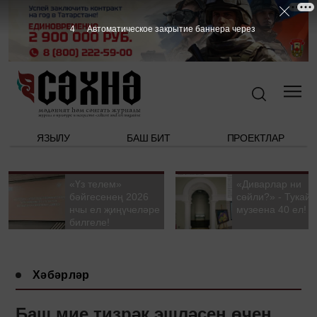
3
Автоматическое закрытие баннера через
ЯЗЫЛУ
БАШ БИТ
ПРОЕКТЛАР
«Үз телем»
«Диварлар ни
бәйгесенең 2026
сөйли?» - Тукай
нчы ел җиңүчеләре
музеена 40 ел!
билгеле!
Хәбәрләр
Баш мие тизрәк эшләсен өчен