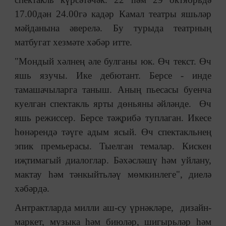
17.00дән 24.00гә кадәр Камал театры яшьләр
мәйданына әверелә. Бу турыда театрның
матбугат хезмәте хәбәр итте.
"Мондый хәлнең әле булганы юк. Өч текст. Өч
яшь язучы. Ике дебютант. Берсе - инде
тамашачыларга таныш. Аның пьесасы буенча
куелган спектакль ярты дөньяны әйләнде. Өч
яшь режиссер. Берсе тәҗрибә туплаган. Икесе
һөнәрендә тәүге адым ясый. Өч спектакльнең
эпик премьерасы. Тыелган темалар. Кискен
иҗтимагый диалоглар. Бәхәсләшү һәм уйлану,
мактау һәм тәнкыйтьләү мөмкинлеге", диелә
хәбәрдә.
Антрактларда милли аш-су үрнәкләре, дизайн-
маркет, музыка һәм биюләр, шигырьләр һәм