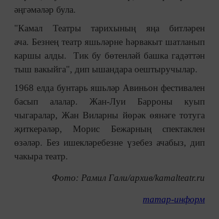
әңгәмәләр була.
"Камал Театры тарихының яңа битләрен
ача. Безнең театр яшьләрне һәрвакыт шатланып
каршы алды. Тик бу бөтенләй башка гадәттән
тыш вакыйга", дип ышандара оештыручылар.
1968 елда бунтарь яшьләр Авиньон фестивален
басып алалар. Жан-Луи Барроны куып
чыгаралар, Жан Виларны йөрәк өянәге тотуга
җиткерәләр, Морис Бежарның спектаклен
өзәләр. Без ишекләребезне үзебез ачабыз, дип
чакыра театр.
Фото: Рамил Гали/архив/kamalteatr.ru
татар-информ