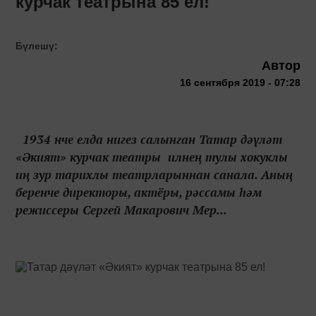
курчак театрына 85 ел!
Бүлешү:
Автор
16 сентября 2019 - 07:28
1934 нче елда нигез салынган Татар дәүләт
«Әкият» курчак театры илнең тулы хокуклы
иң зур тарихлы театрларыннан санала. Аның
беренче директоры, актёры, рәссамы һәм
режиссеры Сергей Макарович Мер...