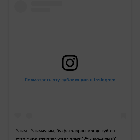
Посмотреть эту публикацию в Instagram
Улым...Улымчугым, бу фотоларны монда куйган
өчен миңа эләгәчәк бүген әйме? Ачуландыңмы?