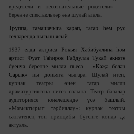
вредители и несознательные родители» –
беренче спектакльләр әнә шулай атала.
Труппа, тамашачыга карап, татар һәм рус
телләрендә чыгыш ясый.
1937 елда актриса Рокыя Хәбибуллина һәм
артист Фуат Таһиров Габдулла Тукай әкияте
буенча беренче милли пьеса –
«
Кәҗә белән
Сарык
»
ны дөньяга чыгара. Шулай итеп,
курчак театры өчен татар милли
драматургиясенә нигез салына. Театр балалар
аудиториясе юнәлешендә үсә башлый.
«
Мавыктырып тәрбияләү
»
: курчак театры
сәнгатенең төп принцибы бүгенге көндә дә
актуаль.