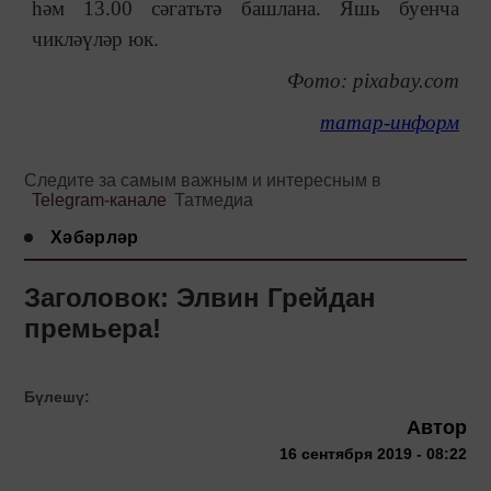
һәм 13.00 сәгатьтә башлана. Яшь буенча
чикләүләр юк.
Фото: pixabay.com
татар-информ
Следите за самым важным и интересным в
Telegram-канале
Татмедиа
Хәбәрләр
Заголовок: Элвин Грейдан
премьера!
Бүлешү:
Автор
16 сентября 2019 - 08:22