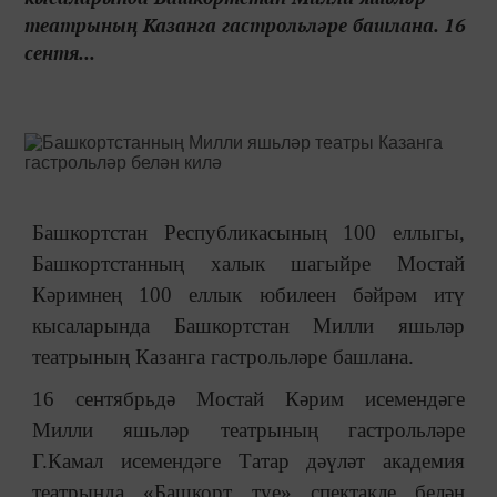
театрының Казанга гастрольләре башлана. 16
сентя...
Башкортстан Республикасының 100 еллыгы,
Башкортстанның халык шагыйре Мостай
Кәримнең 100 еллык юбилеен бәйрәм итү
кысаларында Башкортстан Милли яшьләр
театрының Казанга гастрольләре башлана.
16 сентябрьдә Мостай Кәрим исемендәге
Милли яшьләр театрының гастрольләре
Г.Камал исемендәге Татар дәүләт академия
театрында «Башкорт туе» спектакле белән