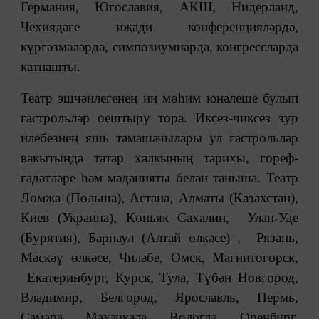
Германия, Югославия, АКШ, Нидерланд,
Чехиядәге иҗади конференцияләрдә,
күргәзмәләрдә, симпозиумнарда, конгрессларда
катнашты.
Театр эшчәнлегенең иң мөһим юнәлеше булып
гастрольләр оештыру тора. Иксез-чиксез зур
илебезнең яшь тамашачылары ул гастрольләр
вакытында татар халкының тарихы, гореф-
гадәтләре һәм мәдәнияты белән таныша. Театр
Ломжа (Польша), Астана, Алматы (Казахстан),
Киев (Украина), Көньяк Сахалин, Улан-Уде
(Бурятия), Барнаул (Алтай өлкәсе) , Рязань,
Мәскәү өлкәсе, Чиләбе, Омск, Магнитогорск,
Екатеринбург, Курск, Тула, Түбән Новгород,
Владимир, Белгород, Ярославль, Пермь,
Самара, Махачкала, Вологда, Оренбург,