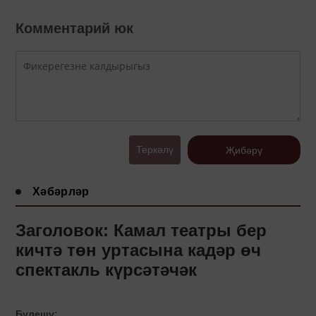
Комментарий юк
Теркәлү
Җибәрү
Хәбәрләр
Заголовок: Камал театры бер
кичтә төн уртасына кадәр өч
спектакль күрсәтәчәк
Бүлешү: