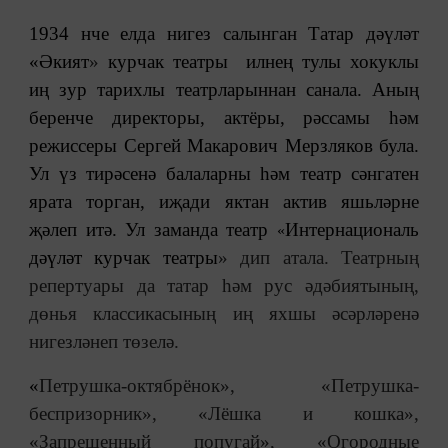
1934 нче елда нигез салынган Татар дәүләт
«Әкият
»
курчак театры илнең тулы хокуклы
иң зур тарихлы театрларыннан санала. Аның
беренче директоры, актёры, рәссамы һәм
режиссеры Сергей Макарович Мерзляков була.
Ул үз тирәсенә балаларны һәм театр сәнгатен
ярата торган, иҗади яктан актив яшьләрне
җәлеп итә. Ул заманда театр
Интернациональ
«
дәүләт курчак театры
»
дип атала. Театрның
репертуары да татар һәм рус әдәбиятының,
дөнья классикасының иң яхшы әсәрләренә
нигезләнеп төзелә.
«
Петрушка-октябрёнок», «Петрушка-
беспризорник», «Лёшка и кошка»,
«Запрещенный попугай», «Огородные