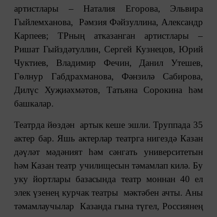
артистлары – Наталия Егорова, Эльвира
Гыйлемханова, Рәмзия Фәйзуллина, Александр
Карпеев; ТРның атказанган артистлары –
Ришат Гыйздәтуллин, Сергей Кузнецов, Юрий
Чуктиев, Владимир Фечин, Данил Утешев,
Гөлнур Габдрахманова, Фәнзилә Сабирова,
Дилүс Хуҗиәхмәтов, Татьяна Сорокина һәм
башкалар.
Театрда йөздән артык кеше эшли. Труппада 35
актер бар. Яшь актерлар театрга нигездә Казан
дәүләт мәдәният һәм сәнгать университетын
һәм Казан театр училищесын тәмамлап килә. Бу
уку йортлары базасында театр моннан 40 ел
элек үзенең курчак театры мәктәбен ачты. Аны
тәмамлаучылар Казанда гына түгел, Россиянең