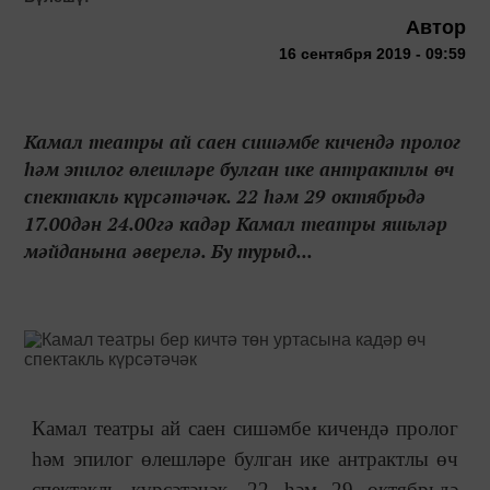
Автор
16 сентября 2019 - 09:59
Камал театры ай саен сишәмбе кичендә пролог
һәм эпилог өлешләре булган ике антрактлы өч
спектакль күрсәтәчәк. 22 һәм 29 октябрьдә
17.00дән 24.00гә кадәр Камал театры яшьләр
мәйданына әверелә. Бу турыд...
Камал театры ай саен сишәмбе кичендә пролог
һәм эпилог өлешләре булган ике антрактлы өч
спектакль күрсәтәчәк. 22 һәм 29 октябрьдә