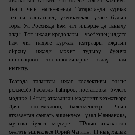
атказанган сәнгать эшлеклесе Илгиз Зәйниев.
Театр чын мәгьнәсендә Татарстанда курчак
театры сәнгатенең үзенчәлекле үзәге булып
тора. Ул Россиядә һәм чит илләрдә дә танылу
алды. Төп иҗади кредолары – үзебезнең илдәге
һәм чит илдәге курчак театрлары иҗатын
өйрәнү, иҗади мохит тудыру буенча
инновацион технологияләрне эзләү һәм
ныгыту.
Театрда талантлы иҗат коллективы эшли:
режиссёр Рафаэль Таһиров, постановка бүлеге
мөдире ТРның атказанган мәдәният хезмәткәре
Даян Гыйлемханов, балетмейстер ТРның
атказанган сәнгать эшлеклесе Гүзәл Маннанова,
музыка бүлеге мөдире ТРның атказанган
сәнгать эшлеклесе Юрий Чаплин. ТРның халык