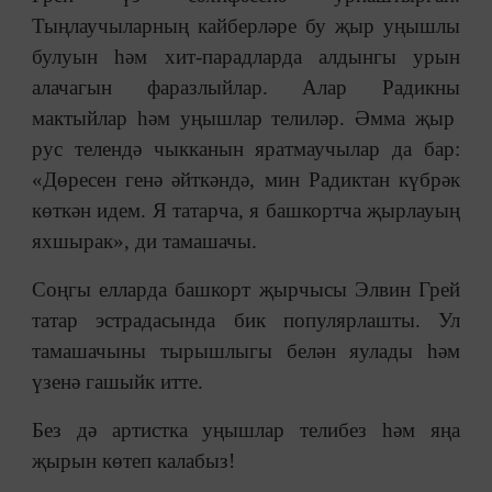
Тыңлаучыларның кайберләре бу җыр уңышлы
булуын һәм хит-парадларда алдынгы урын
алачагын фаразлыйлар. Алар Радикны
мактыйлар һәм уңышлар телиләр. Әмма җыр
рус телендә чыкканын яратмаучылар да бар:
«Дөресен генә әйткәндә, мин Радиктан күбрәк
көткән идем. Я татарча, я башкортча җырлауың
яхшырак», ди тамашачы.
Соңгы елларда башкорт җырчысы Элвин Грей
татар эстрадасында бик популярлашты. Ул
тамашачыны тырышлыгы белән яулады һәм
үзенә гашыйк итте.
Без дә артистка уңышлар телибез һәм яңа
җырын көтеп калабыз!