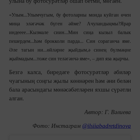
улына бу фотосурәтләр ошап бетми, мөгаен.
«Улым...Улымчугым,
бу фотоларны монда куйган өчен
миңа эләгәчәк бүген әйме? Ачуландыңмы?Ярар
индееее...
Кызмале сиин...
Мин сиңа кызыл балык
пешердем...һәм брокколи парда... Син сораганча яме.
Әле тагын ни...өйләрне җыйдым,ә синең бүлмәңне
җыймадым...тоже син теләгәнчә яме
», – дип яза җырчы.
Безгә калса,
биредәге
фотосурәтләр әбиләр
чуагының соңгы
җылы
көннәрен һәм
әни белән
бала арасындагы мөнәсәбәтләрен яхшы сүрәтли
алган.
Автор: Г. Вәлиева
Фото: Инстаграм
@ilsiiabadretdinova