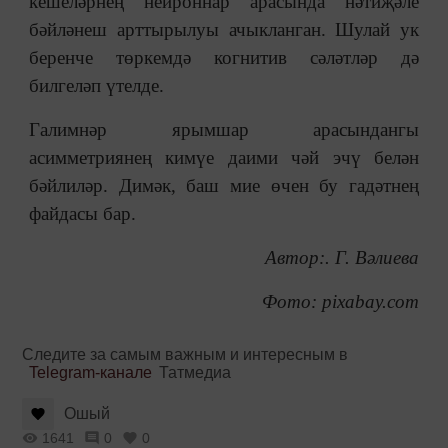
кешеләрнең нейроннар арасында нәтиҗәле
бәйләнеш арттырылуы ачыкланган. Шулай ук
беренче төркемдә когнитив сәләтләр дә
билгеләп үтелде.
Галимнәр ярымшар арасындангы
асимметриянең кимүе даими чәй эчү белән
бәйлиләр. Димәк, баш мие өчен бу гадәтнең
файдасы бар.
Автор:. Г. Вәлиева
Фото: pixabay.com
Следите за самым важным и интересным в
Telegram-канале
Татмедиа
Ошый
1641
0
0