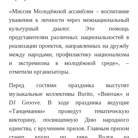
«Миссия Молодёжной ассамблеи – воспитание
уважения к личности через межнациональный
культурный диалог. Это помощь
представителям различных национальностей в
реализации проектов, направленных на дружбу
между народами, профилактику национализма
и экстремизма в молодёжной среде», –
отметили организаторы.
Перед гостями праздника выступят
музыкальные коллективы Burito, «Винтаж» и
DJ Groove. В ходе праздника ведущие
«Танцемании» проведут тематическую
викторину, посвященную Дню народного
единства, с вручением призов. Главным призом
станет круиз по реке Волге на