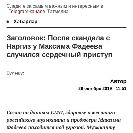
Следите за самым важным и интересным в
Telegram-канале
Татмедиа
Хәбәрләр
Заголовок: После скандала с
Наргиз у Максима Фадеева
случился сердечный приступ
Бүлешү:
Автор
29 октября 2019 - 11:51
Согласно данным СМИ, здоровье известного
российского музыканта и продюсера Максима
Фадеева находится под угрозой. Музыканту