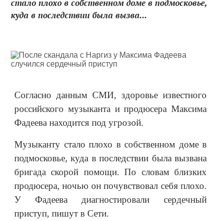
стало плохо в собственном доме в подмосковье,
куда в последствии была вызва...
Согласно данным СМИ, здоровье известного
российского музыканта и продюсера Максима
Фадеева находится под угрозой.
Музыканту стало плохо в собственном доме в
подмосковье, куда в последствии была вызвана
бригада скорой помощи. По словам близких
продюсера, ночью он почувствовал себя плохо.
У Фадеева диагностировали сердечный
приступ, пишут в Сети.