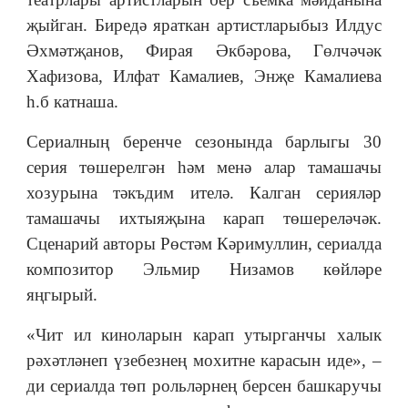
җыйган. Биредә яраткан артистларыбыз Илдус
Әхмәтҗанов, Фирая Әкбәрова, Гөлчәчәк
Хафизова, Илфат Камалиев, Энҗе Камалиева
һ.б катнаша.
Сериалның беренче сезонында барлыгы 30
серия төшерелгән һәм менә алар тамашачы
хозурына тәкъдим ителә. Калган серияләр
тамашачы ихтыяҗына карап төшереләчәк.
Сценарий авторы Рөстәм Кәримуллин, сериалда
композитор Эльмир Низамов көйләре
яңгырый.
«Чит ил киноларын карап утырганчы халык
рәхәтләнеп үзебезнең мохитне карасын иде», –
ди сериалда төп рольләрнең берсен башкаручы