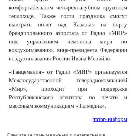
комфортабельном четырехпалубном круизном
теплоходе. Также гости праздника смогут
выиграть полет над Казанью на борту
брендированного аэростата от Радио «МИР»
под управлением чемпиона мира по
воздухоплаванию, вице-президента Федерации
воздухоплавания России Ивана Меняйло.
«Танцемания» от Радио «МИР» организуется
Межгосударственной телерадиокомпанией
«Мир», проходит при поддержке
Республиканского агентства по печати и
массовым коммуникациям «Татмедиа».
татар-информ
Следите за самым важным и интересным в