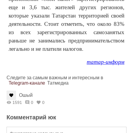
еще и 3,6 тыс. жителей других регионов,
которые указали Татарстан территорией своей
деятельности. Стоит отметить, что около 83%
из всех зарегистрированных самозанятых
раньше не занимались предпринимательством
легально и не платили налогов.
татар-информ
Следите за самым важным и интересным в
Telegram-канале
Татмедиа
Ошый
1591
0
0
Комментарий юк