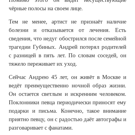
чёрные полосы на своем лице.
Тем не менее, артист не признаёт наличие
болезни и отказывается от лечения. Есть
сведения, что недуг обострился после семейной
трагедии Губиных. Андрей потерял родителей
с разницей в пять лет. По словам соседей, он
тяжело переживает их уход.
Сейчас Андрею 45 лет, он живёт в Москве и
ведёт преимущественно ночной образ жизни.
Он остается светлым и искренним человеком.
Поклонники певца периодически приносят ему
подарки и письма. Конечно, такое внимание
приятно певцу, он с радостью даёт автографы и
разговаривает с фанатами.