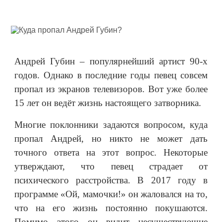
Андрей Губин – популярнейший артист 90-х
годов. Однако в последние годы певец совсем
пропал из экранов телевизоров. Вот уже более
15 лет он ведёт жизнь настоящего затворника.
Многие поклонники задаются вопросом, куда
пропал Андрей, но никто не может дать
точного ответа на этот вопрос. Некоторые
утверждают, что певец страдает от
психического расстройства. В 2017 году в
программе «Ой, мамочки!» он жаловался на то,
что на его жизнь постоянно покушаются.
Помимо этого он видит несуществующие