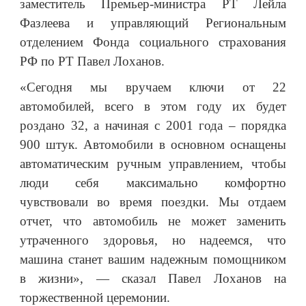
заместитель Премьер-министра РТ Лейла
Фазлеева и управляющий Региональным
отделением Фонда социального страхования
РФ по РТ Павел Лоханов.
«Сегодня мы вручаем ключи от 22
автомобилей, всего в этом году их будет
роздано 32, а начиная с 2001 года – порядка
900 штук. Автомобили в основном оснащены
автоматическим ручным управлением, чтобы
люди себя максимально комфортно
чувствовали во время поездки. Мы отдаем
отчет, что автомобиль не может заменить
утраченного здоровья, но надеемся, что
машина станет вашим надежным помощником
в жизни», — сказал Павел Лоханов на
торжественной церемонии.