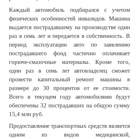
Каждый автомобиль подбирался с учетом
физических особенностей инвалидов. Машина
выдается пострадавшему на производстве один
раз в семь лет и передается в собственность. В
период эксплуатации авто по заявлению
пострадавшего фонд частично оплачивает
горюче-смазочные материалы. Кроме того,
один раз в семь лет автовладелец сможет
провести капитальный ремонт машины в
размере до 30 процентов от ее стоимости.
Всего в текущем году автомобилями будут
обеспечены 32 пострадавших на общую сумму
15,4 млн руб.
Предоставление транспортных средств является
одним из видов медицинской,