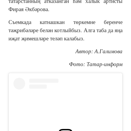
татарстанның атказанган һәм халык артисты
Фирая Әкбәрова.
Съемкада катнашкан төркемне беренче
тәҗрибәләре белән котлыйбыз. Алга таба да яңа
иҗат җимешләре теләп калабыз.
Автор: А.Галимова
Фото: Татар-информ