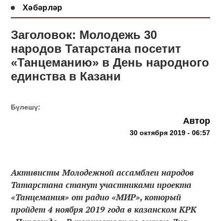
Хәбәрләр
Заголовок: Молодежь 30
народов Татарстана посетит
«Танцеманию» в День народного
единства в Казани
Бүлешү:
Автор
30 октября 2019 - 06:57
Активисты Молодежной ассамблеи народов
Татарстана станут участниками проекта
«Танцемания» от радио «МИР», который
пройдет 4 ноября 2019 года в казанском КРК