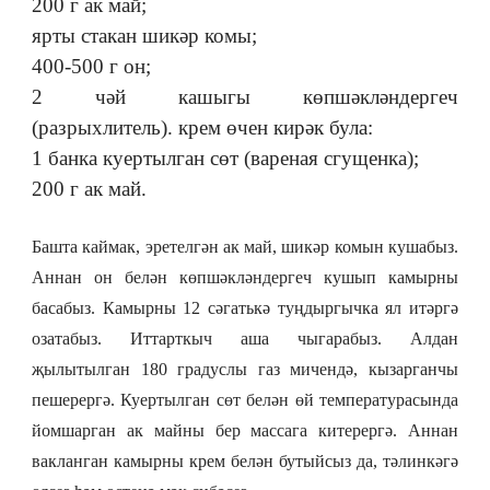
200 г ак май;
ярты стакан шикәр комы;
400-500 г он;
2 чәй кашыгы көпшәкләндергеч
(разрыхлитель). крем өчен кирәк була:
1 банка куертылган сөт (вареная сгущенка);
200 г ак май.
Башта каймак, эретелгән ак май, шикәр комын кушабыз.
Аннан он белән көпшәкләндергеч кушып камырны
басабыз. Камырны 12 сәгатькә туңдыргычка ял итәргә
озатабыз. Иттарткыч аша чыгарабыз. Алдан
җылытылган 180 градуслы газ мичендә, кызарганчы
пешерергә.
Куертылган сөт белән өй температурасында
йомшарган ак майны бер массага китерергә. Аннан
вакланган камырны крем белән бутыйсыз да, тәлинкәгә