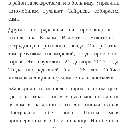
в район за лекарствами и в больницу. Управлять
автомобилем Гульшат Сайфиева собирается
сама.
Другая пострадавшая на производстве –
жительница Казани. Валентина Никитина –
сотрудница порохового завода. Она работала
там резчиком специзделий, когда произошел
взрыв. Это случилось 21 декабря 2016 года.
Тогда пострадавшей было 28 лет. Сейчас
молодая женщина передвигается на костылях.
«Заискрило, и загорелся порох в пятом цехе,
где я работала. После взрыва мне попало по
пяткам и раздробило голеностопный сустав.
Пострадали обе ноги. Потом меня
прооперировали в 12-й больнице. На обе ноги