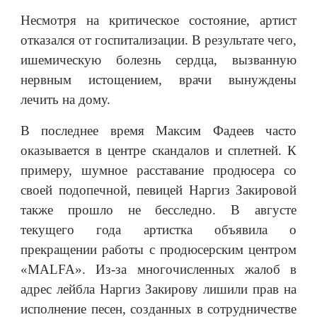
Несмотря на критическое состояние, артист
отказался от госпитализации. В результате чего,
ишемическую болезнь сердца, вызванную
нервным истощением, врачи вынуждены
лечить на дому.
В последнее время Максим Фадеев часто
оказывается в центре скандалов и сплетней. К
примеру, шумное расставание продюсера со
своей подопечной, певицей Наргиз Закировой
также прошло не бесследно. В августе
текущего года артистка объявила о
прекращении работы с продюсерским центром
«MALFA». Из-за многочисленных жалоб в
адрес лейбла Наргиз Закирову лишили прав на
исполнение песен, созданных в сотрудничестве