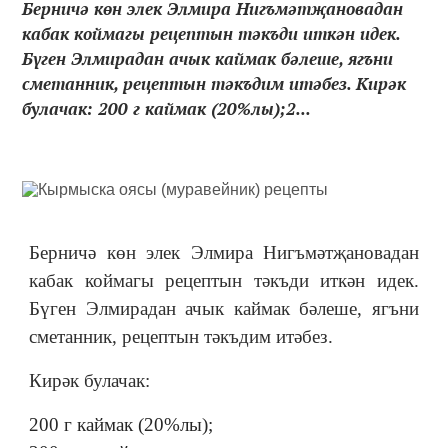
Берничә көн элек Элмира Нигъмәтҗановадан
кабак коймагы рецептын тәкъди иткән идек.
Бүген Элмирадан ачык каймак бәлеше, ягъни
сметанник, рецептын тәкъдим итәбез. Кирәк
булачак: 200 г каймак (20%лы);2...
Берничә көн элек Элмира Нигъмәтҗановадан
кабак коймагы рецептын тәкъди иткән идек.
Бүген Элмирадан ачык каймак бәлеше, ягъни
сметанник, рецептын тәкъдим итәбез.
Кирәк булачак:
200 г каймак (20%лы);