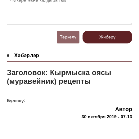
Теркәлү
Җибәрү
Хәбәрләр
Заголовок: Кырмыска оясы
(муравейник) рецепты
Бүлешү:
Автор
30 октября 2019 - 07:13