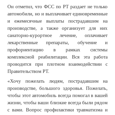
Он отметил, что ФСС по РТ раздает не только
автомобили, но и выплачивает единовременные
и ежемесячные выплаты пострадавшим на
производстве, а также организует для них
санаторно-курортное лечение, оплачивает
лекарственные препараты, обучение и
профориентацию в рамках системы
комплексной реабилитации. Вся эта работа
проводится при плотном взаимодействии с
Правительством РТ.
«Хочу пожелать людям, пострадавшим на
производстве, большого здоровья. Пожелать,
чтобы этот автомобиль всегда помогал в вашей
жизни, чтобы ваши близкие всегда были рядом
с вами. Вопрос профилактики травматизма и