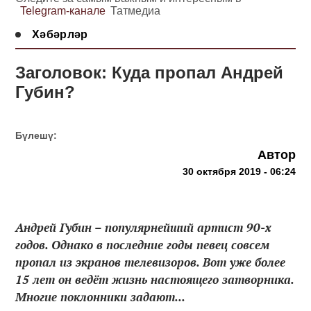
Telegram-канале
Татмедиа
Хәбәрләр
Заголовок: Куда пропал Андрей
Губин?
Бүлешү:
Автор
30 октября 2019 - 06:24
Андрей Губин – популярнейший артист 90-х
годов. Однако в последние годы певец совсем
пропал из экранов телевизоров. Вот уже более
15 лет он ведёт жизнь настоящего затворника.
Многие поклонники задают...