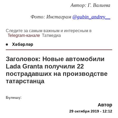
Автор: Г. Валиева
Фото: Инстаграм
@gubin_andrey__
Следите за самым важным и интересным в
Telegram-канале
Татмедиа
Хәбәрләр
Заголовок: Новые автомобили
Lada Granta получили 22
пострадавших на производстве
татарстанца
Бүлешү:
Автор
29 октября 2019 - 12:12