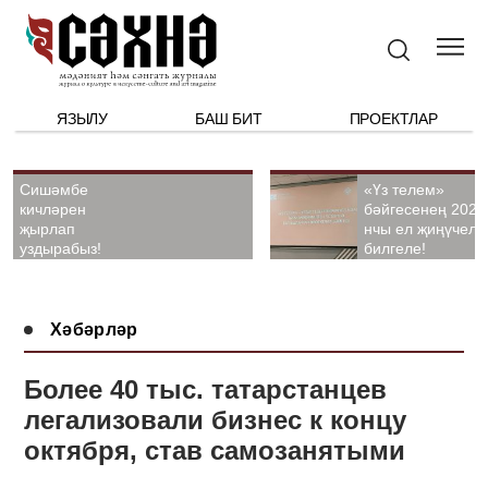
ЯЗЫЛУ
БАШ БИТ
ПРОЕКТЛАР
Сишәмбе
«Үз телем»
кичләрен
бәйгесенең 2026
җырлап
нчы ел җиңүчелә
уздырабыз!
билгеле!
Хәбәрләр
Более 40 тыс. татарстанцев
легализовали бизнес к концу
октября, став самозанятыми