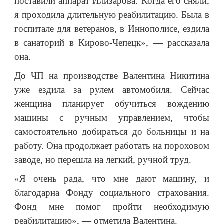
поставили аппарат Илизарова. Когда его сняли,
я проходила длительную реабилитацию. Была в
госпитале для ветеранов, в Иннополисе, ездила
в санаторий в Кирово-Чепецк», — рассказала
она.
До ЧП на производстве Валентина Никитина
уже ездила за рулем автомобиля. Сейчас
женщина планирует обучиться вождению
машины с ручным управлением, чтобы
самостоятельно добираться до больницы и на
работу. Она продолжает работать на пороховом
заводе, но перешла на легкий, ручной труд.
«Я очень рада, что мне дают машину, и
благодарна Фонду социального страхования.
Фонд мне помог пройти необходимую
реабилитацию», — отметила Валентина.