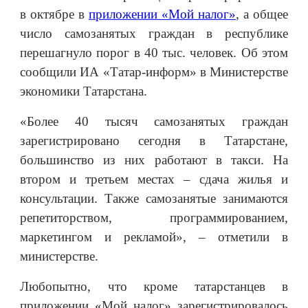
в октябре в
приложении «Мой налог»
, а общее
число самозанятых граждан в республике
перешагнуло порог в 40 тыс. человек. Об этом
сообщили ИА «Татар-информ» в Министерстве
экономики Татарстана.
«Более 40 тысяч самозанятых граждан
зарегистрировано сегодня в Татарстане,
большинство из них работают в такси. На
втором и третьем местах – сдача жилья и
консультации. Также самозанятые занимаются
репетиторством, программированием,
маркетингом и рекламой», – отметили в
министерстве.
Любопытно, что кроме татарстанцев в
приложении «Мой налог» зарегистрировалось