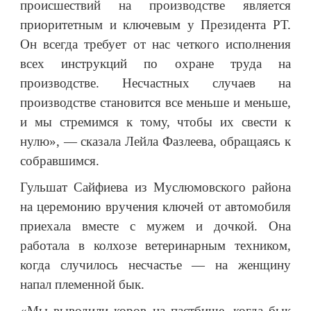
происшествий на производстве является
приоритетным и ключевым у Президента РТ.
Он всегда требует от нас четкого исполнения
всех инструкций по охране труда на
производстве. Несчастных случаев на
производстве становится все меньше и меньше,
и мы стремимся к тому, чтобы их свести к
нулю», — сказала Лейла Фазлеева, обращаясь к
собравшимся.
Гульшат Сайфиева из Муслюмовского района
на церемонию вручения ключей от автомобиля
приехала вместе с мужем и дочкой. Она
работала в колхозе ветеринарным техником,
когда случилось несчастье — на женщину
напал племенной бык.
«Мы выводили коров на пастбище, когда бык