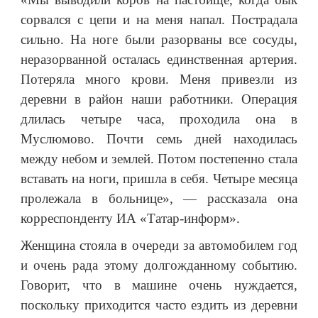
сорвался с цепи и на меня напал. Пострадала
сильно. На ноге были разорваны все сосуды,
неразорванной осталась единственная артерия.
Потеряла много крови. Меня привезли из
деревни в район наши работники. Операция
длилась четыре часа, проходила она в
Муслюмово. Почти семь дней находилась
между небом и землей. Потом постепенно стала
вставать на ноги, пришла в себя. Четыре месяца
пролежала в больнице», — рассказала она
корреспонденту ИА «Татар-информ».
Женщина стояла в очереди за автомобилем год
и очень рада этому долгожданному событию.
Говорит, что в машине очень нуждается,
поскольку приходится часто ездить из деревни