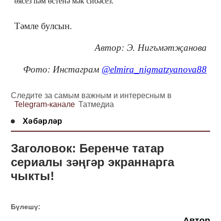
өясез һәм өстенә мәк сибәсез.
Тәмле булсын.
Автор: Э. Нигъмәтҗанова
Фото: Инстаграм
@elmira_nigmatzyanova88
Следите за самым важным и интересным в
Telegram-канале
Татмедиа
Хәбәрләр
Заголовок: Беренче татар
сериалы зәңгәр экраннарга
чыкты!
Бүлешү:
Автор