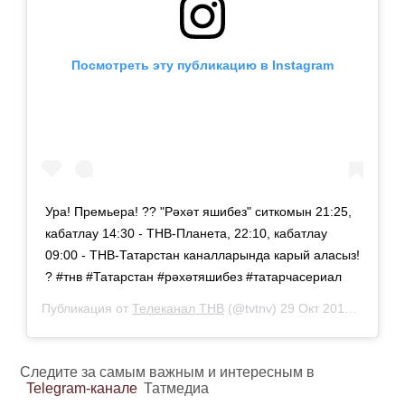
Посмотреть эту публикацию в Instagram
Ура! Премьера! ?? "Рәхәт яшибез" ситкомын 21:25,
кабатлау 14:30 - ТНВ-Планета, 22:10, кабатлау
09:00 - ТНВ-Татарстан каналларында карый аласыз!
? #тнв #Татарстан #рәхәтяшибез #татарчасериал
Публикация от
Телеканал ТНВ
(@tvtnv)
29 Окт 2019 в 5:49 PDT
Следите за самым важным и интересным в
Telegram-канале
Татмедиа