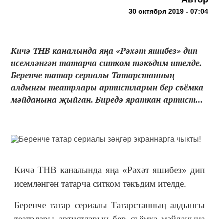
30 октября 2019 - 07:04
Кичә ТНВ каналында яңа «Рәхәт яшибез» дип
исемләнгән татарча ситком тәкъдим ителде.
Беренче татар сериалы Татарстанның
алдынгы театрлары артистларын бер съёмка
мәйданына җыйган. Биредә яраткан артист...
Кичә ТНВ каналында яңа «Рәхәт яшибез» дип
исемләнгән татарча ситком тәкъдим ителде.
Беренче татар сериалы Татарстанның алдынгы
театрлары артистларын бер съёмка мәйданына