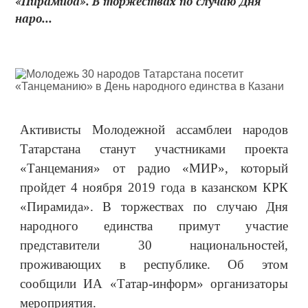
«Пирамида». В торжествах по случаю Дня
наро...
Активисты Молодежной ассамблеи народов
Татарстана станут участниками проекта
«Танцемания» от радио «МИР», который
пройдет 4 ноября 2019 года в казанском КРК
«Пирамида». В торжествах по случаю Дня
народного единства примут участие
представители 30 национальностей,
проживающих в республике. Об этом
сообщили ИА «Татар-информ» организаторы
мероприятия.