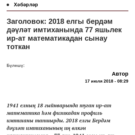
Хәбәрләр
Заголовок: 2018 елгы бердәм
дәүләт имтиханында 77 яшьлек
ир-ат математикадан сынау
тоткан
Бүлешү:
Автор
17 июля 2018 - 08:29
1941 елның 18 гыйнварында туган ир-ат
математика һәм физикадан профиль
имтиханы тапшырды. 2018 елгы Бердәм
дәүләт имтиханының иң өлкән