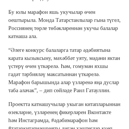
Бу юлы марафон яшь укучылар өчен
оештырыла. Монда Татарстанлылар гына түгел,
Россиянең төрле төбәкләреннән укучы балалар
катнаша ала.
“Әлеге конкурс балаларга татар әдәбиятына
карата кызыксыну, мәхәббәт уяту, мәдәни яктан
үстерү өчен үткәрелә. Һәм, гомумән яхшы
гадәт тәрбияләү максатыннан үткәрелә.
Марафон барышында алар үзләренә яңа дуслар
таба алачак”, – дип сөйләде Раил Гатауллин.
Проектта катнашучылар укыган китапларыннан
өзекләрне, үзләренең фикерләрен Вконтакте
һәм Инстаграмда, #әдәбимарафон һәм
#татаркитапнәшрияты дигән хэштеглар куеп,