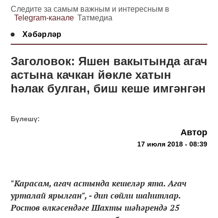
Следите за самым важным и интересным в
Telegram-канале
Татмедиа
Хәбәрләр
Заголовок: Яшен вакытында агач
астына качкан йөкле хатын
һәлак булган, биш кеше имгәнгән
Бүлешү:
Автор
17 июля 2018 - 08:39
"Карасам, агач астында кешеләр ята. Агач
урталай ярылган", - дип сөйли шаһитлар.
Ростов өлкәсендәге Шахты шәһәрендә 25