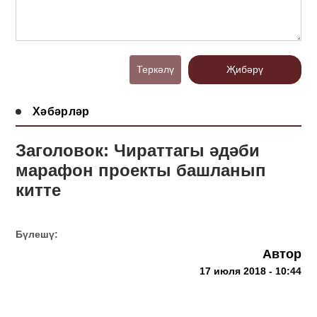
Теркәлү
Җибәрү
Хәбәрләр
Заголовок: Чираттагы әдәби
марафон проекты башланып
китте
Бүлешү:
Автор
17 июля 2018 - 10:44