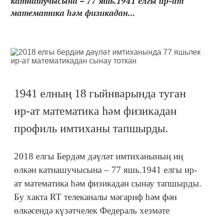
катнашучысына – 77 яшь.1941 елгы ир-ат
математика һәм физикадан...
1941 елның 18 гыйнварында туган
ир-ат математика һәм физикадан
профиль имтиханы тапшырды.
2018 елгы Бердәм дәүләт имтиханының иң
өлкән катнашучысына – 77 яшь.1941 елгы ир-
ат математика һәм физикадан сынау тапшырды.
Бу хакта RT телеканалы мәгариф һәм фән
өлкәсендә күзәтчелек Федераль хезмәте