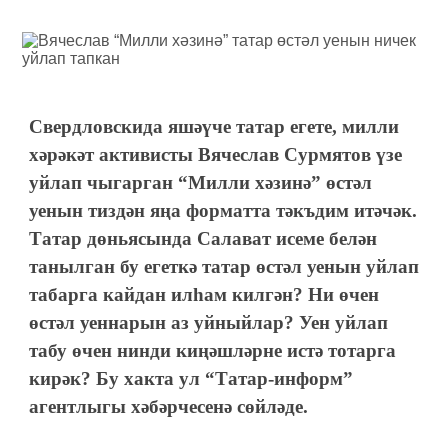
Свердловскида яшәүче татар егете, милли
хәрәкәт активисты Вячеслав Сурмятов үзе
уйлап чыгарган “Милли хәзинә” өстәл
уенын тиздән яңа форматта тәкъдим итәчәк.
Татар дөньясында Салават исеме белән
танылган бу егеткә татар өстәл уенын уйлап
табарга кайдан илһам килгән? Ни өчен
өстәл уеннарын аз уйныйлар? Уен уйлап
табу өчен нинди киңәшләрне истә тотарга
кирәк? Бу хакта ул “Татар-информ”
агентлыгы хәбәрчесенә сөйләде.