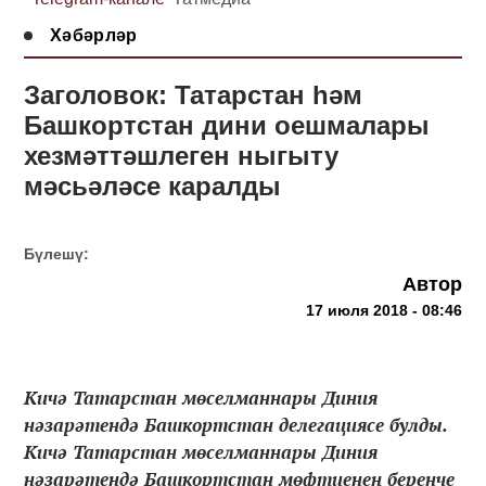
Хәбәрләр
Заголовок: Татарстан һәм
Башкортстан дини оешмалары
хезмәттәшлеген ныгыту
мәсьәләсе каралды
Бүлешү:
Автор
17 июля 2018 - 08:46
Кичә Татарстан мөселманнары Диния
нәзарәтендә Башкортстан делегациясе булды.
Кичә Татарстан мөселманнары Диния
нәзарәтендә Башкортстан мөфтиенең беренче