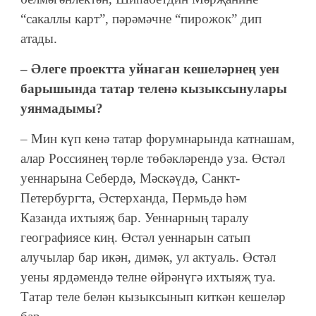
“сакаллы карт”, пәрәмәчне “пирожок” дип
атады.
– Әлеге проектта уйнаган кешеләрнең уен
барышында татар теленә кызыксынулары
уянмадымы?
– Мин күп кенә татар форумнарында катнашам,
алар Россиянең төрле төбәкләрендә уза. Өстәл
уеннарына Себердә, Мәскәүдә, Санкт-
Петербургта, Әстерханда, Пермьдә һәм
Казанда ихтыяҗ бар. Уеннарның таралу
географиясе киң. Өстәл уеннарын сатып
алучылар бар икән, димәк, ул актуаль. Өстәл
уены ярдәмендә телне өйрәнүгә ихтыяҗ туа.
Татар теле белән кызыксынып киткән кешеләр