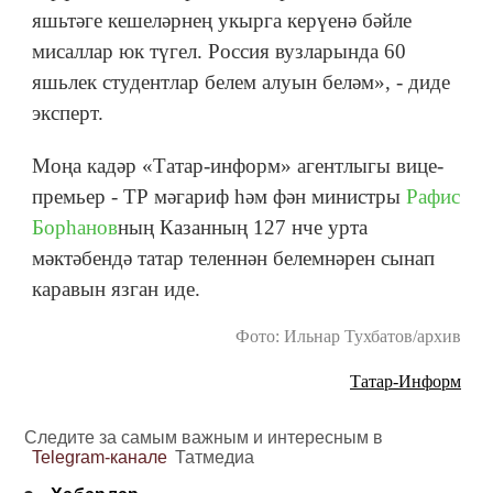
яшьтәге кешеләрнең укырга керүенә бәйле
мисаллар юк түгел. Россия вузларында 60
яшьлек студентлар белем алуын беләм», - диде
эксперт.
Моңа кадәр «Татар-информ» агентлыгы вице-
премьер - ТР мәгариф һәм фән министры
Рафис
Борһанов
ның Казанның 127 нче урта
мәктәбендә татар теленнән белемнәрен сынап
каравын язган иде.
Фото: Ильнар Тухбатов/архив
Татар-Информ
Следите за самым важным и интересным в
Telegram-канале
Татмедиа