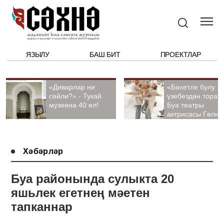
ЯЗЫЛУ
БАШ БИТ
ПРОЕКТЛАР
«Диварлар ни
«Бәхетле булу
сөйли?» - Тукай
үзебездән тора».
музеена 40 ел!
Буа театры
актрисасы Гөлна
Гыйззәтуллина-
Гатауллина белә
әңгәмә
Хәбәрләр
Буа районында сулыкта 20
яшьлек егетнең мәетен
тапканнар