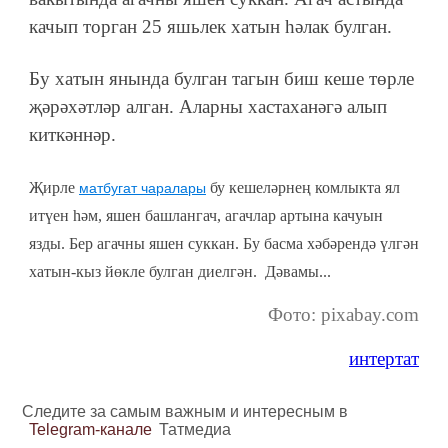
качып торган 25 яшьлек хатын һәлак булган.
Бу хатын янында булган тагын биш кеше төрле
җәрәхәтләр алган. Аларны хастаханәгә алып
киткәннәр.
Җирле
бу кешеләрнең комлыкта ял
матбугат чаралары
итүен һәм, яшен башлангач, агачлар артына качуын
язды. Бер агачны яшен суккан. Бу басма хәбәрендә үлгән
хатын-кыз йөкле булган диелгән. Дәвамы...
Фото: pixabay.com
интертат
Следите за самым важным и интересным в
Telegram-канале
Татмедиа