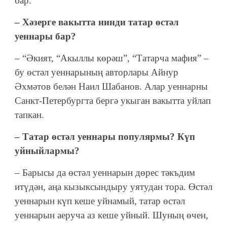
бар.
– Хәзерге вакытта нинди татар өстәл
уеннары бар?
– “Әкият, “Акыллы көрәш”, “Татарча мафия” –
бу өстәл уеннарының авторлары Айнур
Әхмәтов белән Наил Шабанов. Алар уеннарны
Санкт-Петербургта бергә укыган вакытта уйлап
тапкан.
– Татар өстәл уеннары популярмы? Күп
уйныйлармы?
– Барысы да өстәл уеннарын дөрес тәкъдим
итүдән, аңа кызыксындыру уятудан тора. Өстәл
уеннарын күп кеше уйнамый, татар өстәл
уеннарын аеруча аз кеше уйный. Шуның өчен,