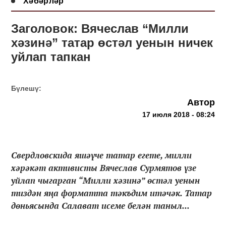
Хәбәрләр
Заголовок: Вячеслав “Милли
хәзинә” татар өстәл уенын ничек
уйлап тапкан
Бүлешү:
Автор
17 июля 2018 - 08:24
Свердловскида яшәүче татар егете, милли
хәрәкәт активисты Вячеслав Сурмятов үзе
уйлап чыгарган “Милли хәзинә” өстәл уенын
тиздән яңа форматта тәкъдим итәчәк. Татар
дөньясында Салават исеме белән таныл...