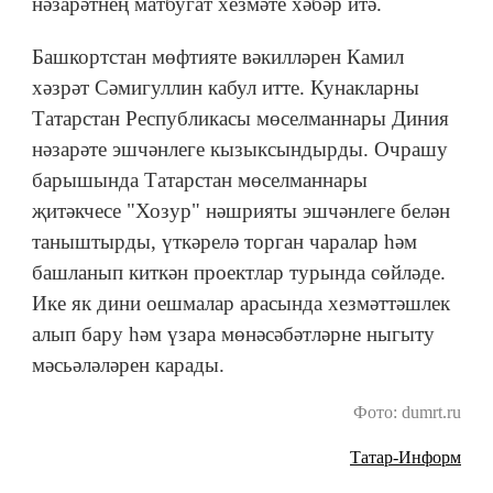
нәзарәтнең матбугат хезмәте хәбәр итә.
Башкортстан мөфтияте вәкилләрен Камил
хәзрәт Сәмигуллин кабул итте. Кунакларны
Татарстан Республикасы мөселманнары Диния
нәзарәте эшчәнлеге кызыксындырды. Очрашу
барышында Татарстан мөселманнары
җитәкчесе "Хозур" нәшрияты эшчәнлеге белән
таныштырды, үткәрелә торган чаралар һәм
башланып киткән проектлар турында сөйләде.
Ике як дини оешмалар арасында хезмәттәшлек
алып бару һәм үзара мөнәсәбәтләрне ныгыту
мәсьәләләрен карады.
Фото: dumrt.ru
Татар-Информ