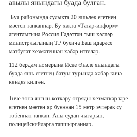
авылы янындагы буада булган.
Буа районында сулыкта 20 яшьлек егетнең
мәетен тапканнар. Бу хакта «Татар-информ»
агентлыгына Россия Гадәттән тыш хәлләр
министрлыгының ТР буенча Баш идарәсе
матбугат хезмәтеннән хәбәр иттеләр.
112 бердәм номерына Иске Әнәле янындагы
буада яшь егетнең батуы турында хәбәр кичә
көндез килгән.
1нче зона янгын-коткару отряды хезмәткәрләре
егетнең мәетен яр буеннан 15 метр эчтәрәк су
төбеннән тапкан. Аны судан чыгарып,
полицейскийларга тапшырганнар.