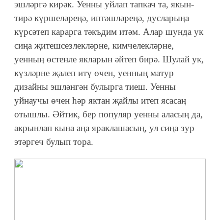
эшләргә кирәк. Уенны уйлап тапкач та, якын-
тирә күршеләреңә, иптәшләреңә, дусларыңа
күрсәтеп карарга тәкъдим итәм. Алар шунда ук
сиңа җитешсезлекләрне, кимчелекләрне,
уенның өстенле якларын әйтеп бирә. Шулай ук,
күзләрне җәлеп итү өчен, уенның матур
дизайны эшләнгән булырга тиеш. Уенны
уйнаучы өчен һәр яктан җайлы итеп ясасаң
отышлы. Әйтик, бер популяр уенны аласың да,
акрынлап кына аңа яраклашасың, ул сиңа зур
этәргеч булып тора.