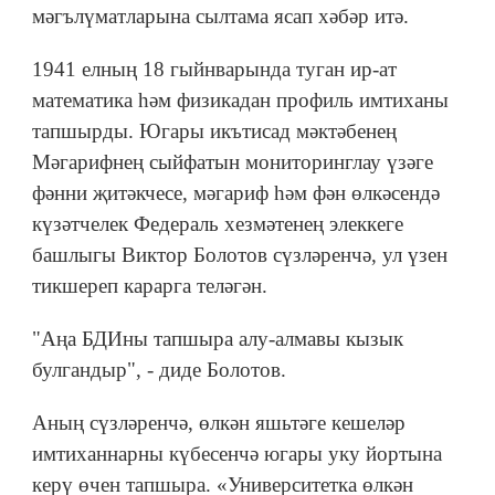
мәгълүматларына сылтама ясап хәбәр итә.
1941 елның 18 гыйнварында туган ир-ат
математика һәм физикадан профиль имтиханы
тапшырды. Югары икътисад мәктәбенең
Мәгарифнең сыйфатын мониторинглау үзәге
фәнни җитәкчесе, мәгариф һәм фән өлкәсендә
күзәтчелек Федераль хезмәтенең элеккеге
башлыгы Виктор Болотов сүзләренчә, ул үзен
тикшереп карарга теләгән.
"Аңа БДИны тапшыра алу-алмавы кызык
булгандыр", - диде Болотов.
Аның сүзләренчә, өлкән яшьтәге кешеләр
имтиханнарны күбесенчә югары уку йортына
керү өчен тапшыра. «Университетка өлкән