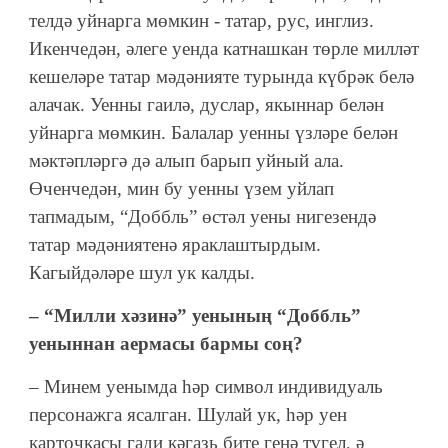
телдә уйнарга мөмкин - татар, рус, инглиз.
Икенчедән, әлеге уенда катнашкан төрле милләт
кешеләре татар мәдәнияте турында күбрәк белә
алачак. Уенны гаилә, дуслар, якыннар белән
уйнарга мөмкин. Балалар уенны үзләре белән
мәктәпләргә дә алып барып уйный ала.
Өченчедән, мин бу уенны үзем уйлап
тапмадым, “Доббль” өстәл уены нигезендә
татар мәдәниятенә яраклаштырдым.
Кагыйдәләре шул ук калды.
– “Милли хәзинә” уенының “Доббль”
уеныннан аермасы бармы соң?
– Минем уенымда һәр символ индивидуаль
персонажга ясалган. Шулай ук, һәр уен
карточкасы гади кәгазь бите генә түгел, ә