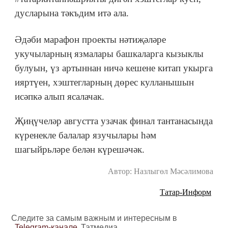
дусларына тәкъдим итә ала.
Әдәби марафон проекты нәтиҗәләре
укучыларның язмалары башкаларга кызыклы
булуын, үз артыннан ничә кешене китап укырга
ияртүен, хэштегларның дөрес кулланышын
исәпкә алып ясалачак.
Җиңүчеләр августта узачак финал тантанасында
күренекле балалар язучылары һәм
шагыйрьләре белән күрешәчәк.
Автор: Назлыгөл Мәсәлимова
Татар-Информ
Следите за самым важным и интересным в
Telegram-канале
Татмедиа