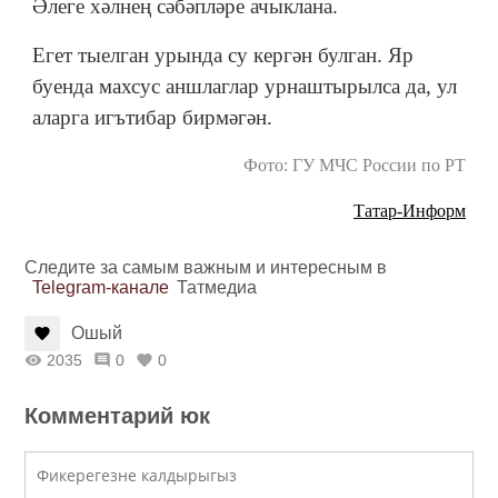
Әлеге хәлнең сәбәпләре ачыклана.
Егет тыелган урында су кергән булган. Яр
буенда махсус аншлаглар урнаштырылса да, ул
аларга игътибар бирмәгән.
Фото: ГУ МЧС России по РТ
Татар-Информ
Следите за самым важным и интересным в
Telegram-канале
Татмедиа
Ошый
2035
0
0
Комментарий юк