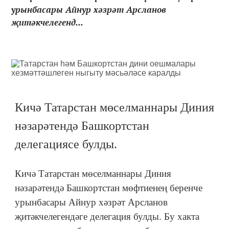
урынбасары Айнур хәзрәт Арсланов
җитәкчелегенд...
Кичә Татарстан мөселманнары Диния
нәзарәтендә Башкортстан
делегациясе булды.
Кичә Татарстан мөселманнары Диния
нәзарәтендә Башкортстан мөфтиенең беренче
урынбасары Айнур хәзрәт Арсланов
җитәкчелегендәге делегация булды. Бу хакта