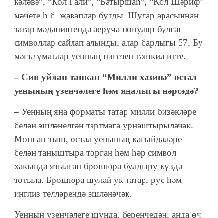
кәләвә”, “Кол Гали”, “Батыршаһ”, “Кол Шәриф”
мәчете һ.б. җаваплар булды. Шулар арасыннан
татар мәдәниятендә аеруча популяр булган
символлар сайлап алынды, алар барлыгы 57. Бу
мәгълүматлар уенның нигезен тәшкил итте.
– Син уйлап тапкан “Милли хәзинә” өстәл
уенының үзенчәлеге һәм яңалыгы нәрсәдә?
– Уенның яңа форматы татар милли бизәкләре
белән эшләнелгән тартмага урнаштырылачак.
Моннан тыш, өстәл уенының кагыйдәләре
белән таныштыра торган һәм һәр символ
хакында язылган брошюра булдыру күздә
тотыла. Брошюра шулай ук татар, рус һәм
инглиз телләрендә эшләнәчәк.
Уенның үзенчәлеге шунда, беренчедән, анда өч