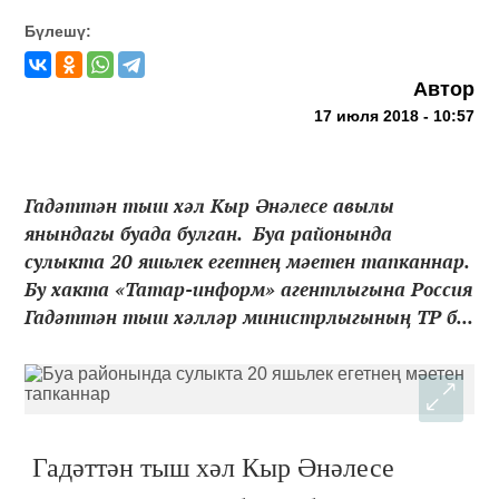
Бүлешү:
Автор
17 июля 2018 - 10:57
Гадәттән тыш хәл Кыр Әнәлесе авылы
янындагы буада булган. Буа районында
сулыкта 20 яшьлек егетнең мәетен тапканнар.
Бу хакта «Татар-информ» агентлыгына Россия
Гадәттән тыш хәлләр министрлыгының ТР б...
Гадәттән тыш хәл Кыр Әнәлесе