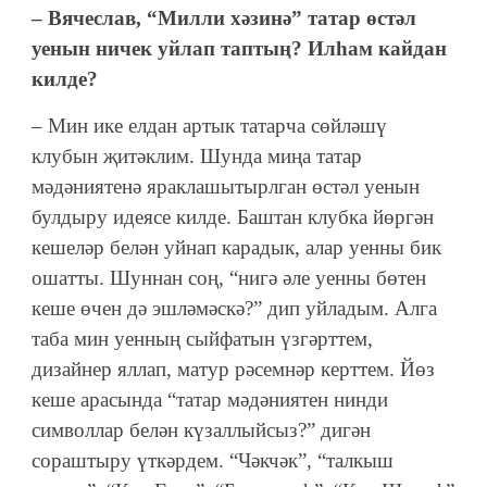
– Вячеслав, “Милли хәзинә” татар өстәл
уенын ничек уйлап таптың? Илһам кайдан
килде?
– Мин ике елдан артык татарча сөйләшү
клубын җитәклим. Шунда миңа татар
мәдәниятенә яраклашытырлган өстәл уенын
булдыру идеясе килде. Баштан клубка йөргән
кешеләр белән уйнап карадык, алар уенны бик
ошатты. Шуннан соң, “нигә әле уенны бөтен
кеше өчен дә эшләмәскә?” дип уйладым. Алга
таба мин уенның сыйфатын үзгәрттем,
дизайнер яллап, матур рәсемнәр керттем. Йөз
кеше арасында “татар мәдәниятен нинди
символлар белән күзаллыйсыз?” дигән
сораштыру үткәрдем. “Чәкчәк”, “талкыш