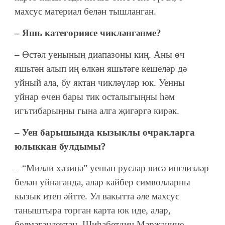
махсус материал белән тышланган.
– Яшь категориясе чикләнгәнме?
– Өстәл уенының диапазоны киң. Аны өч
яшьтән алып иң өлкән яшьтәге кешеләр дә
уйный ала, бу яктан чикләүләр юк. Уенны
уйнар өчен бары тик осталыгыңны һәм
игътибарыңны гына алга җигәргә кирәк.
– Уен барышында кызыклы очракларга
юлыккан булдымы?
– “Милли хәзинә” уенын руслар яисә инглизләр
белән уйнаганда, алар кайбер символларны
кызык итеп әйтте. Ул вакытта әле махсус
таныштыра торган карта юк иде, алар,
белмәгәнлектән, Шиһабетдин Мәрҗанине