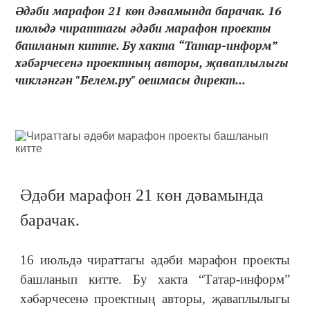
Әдәби марафон 21 көн дәвамында барачак. 16
июльдә чираттагы әдәби марафон проекты
башланып китте. Бу хакта “Татар-информ”
хәбәрчесенә проектның авторы, җаваплылыгы
чикләнгән "Белем.ру" оешмасы директ...
Әдәби марафон 21 көн дәвамында
барачак.
16 июльдә чираттагы әдәби марафон проекты
башланып китте. Бу хакта “Татар-информ”
хәбәрчесенә проектның авторы, җаваплылыгы