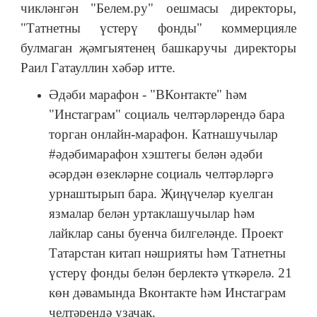
чикләнгән "Белем.ру" оешмасы директоры,
"Татнетны үстерү фонды" коммерцияле
булмаган җәмгыятенең башкаручы директоры
Раил Гатауллин хәбәр итте.
Әдәби марафон - "ВКонтакте" һәм
"Инстаграм" социаль челтәрләрендә бара
торган онлайн-марафон. Катнашучылар
#әдәбимарафон хэштегы белән әдәби
әсәрдән өзекләрне социаль челтәрләргә
урнаштырып бара. Җиңүчеләр куелган
язмалар белән уртаклашучылар һәм
лайклар саны буенча билгеләнде. Проект
Татарстан китап нәшрияты һәм Татнетны
үстерү фонды белән берлектә үткәрелә. 21
көн дәвамында Вконтакте һәм Инстаграм
челтәрендә узачак.