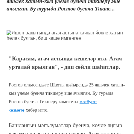
яшьлек хатын-кыз үлеме буенча тикшерү эше
ачылган. Бу турыда Ростов буенча Тикше...
"Карасам, агач астында кешеләр ята. Агач
урталай ярылган", - дип сөйли шаһитлар.
Ростов өлкәсендәге Шахты шәһәрендә 25 яшьлек хатын-
кыз үлеме буенча тикшерү эше ачылган. Бу турыда
Ростов буенча Тикшерү комитеты
матбугат
хәбәр итте.
хезмәте
Башлангыч мәгълүматлар буенча, көчле яңгыр
вакытында агачны яшен суккан. Агач астында