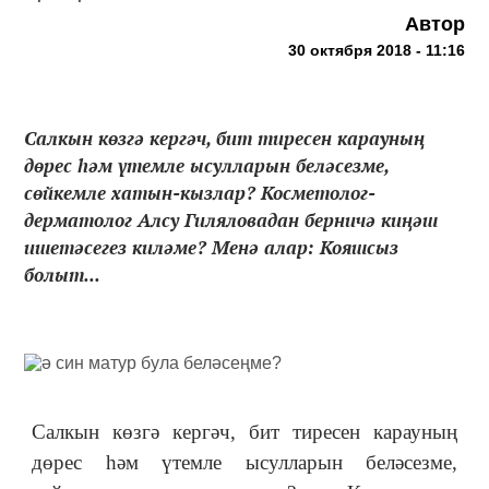
Автор
30 октября 2018 - 11:16
Салкын көзгә кергәч, бит тиресен карауның
дөрес һәм үтемле ысулларын беләсезме,
сөйкемле хатын-кызлар? Косметолог-
дерматолог Алсу Гиляловадан берничә киңәш
ишетәсегез киләме? Менә алар: Кояшсыз
болыт...
Салкын көзгә кергәч, бит тиресен карауның
дөрес һәм үтемле ысулларын беләсезме,