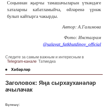
Соңыннан җырчы тамашачыларын үткәндәге
хаталарны кабатламыйча, өйләренә үрнәк
булып кайтырга чакырды.
Автор: А.Галимова
Фото: Инстаграм
@salavat_fatkhutdinov_official
Следите за самым важным и интересным в
Telegram-канале
Татмедиа
Хәбәрләр
Заголовок: Яңа сырхауханәләр
ачылачак
Бүлешү: