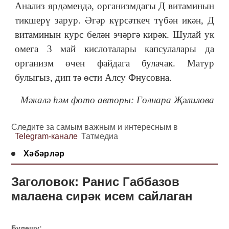
Анализ ярдәмендә, организмдагы Д витаминын
тикшерү зарур. Әгәр күрсәткеч түбән икән, Д
витаминын курс белән эчәргә кирәк. Шулай ук
омега 3 май кислоталары капсулалары да
организм өчен файдага булачак. Матур
булыгыз, дип тә өсти Алсу Фнусовна.
Мәкалә һәм фото авторы:
Гөлнара Җәлилова
Следите за самым важным и интересным в
Telegram-канале
Татмедиа
Хәбәрләр
Заголовок: Ранис Габбазов
малаена сирәк исем сайлаган
Бүлешү: