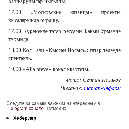
башкаручылар чыгышы.
17.00 «Московские казанцы» проекты
кысаларында очрашу.
17.00 Күренекле татар рәссамы Бакый Урманче
турында.
18.00 Кол Гали «Кыссаи Йосыф»: татар телендә
спектакль.
19.00 «Alla breve» вокал квартеты.
Фото: Султан Исхаков
Чыганак:
татар-информ
Следите за самым важным и интересным в
Telegram-канале
Татмедиа
Хәбәрләр