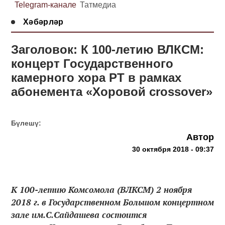
Telegram-канале
Татмедиа
Хәбәрләр
Заголовок: К 100-летию ВЛКСМ:
концерт Государственного
камерного хора РТ в рамках
абонемента «Хоровой crossover»
Бүлешү:
Автор
30 октября 2018 - 09:37
К 100-летию Комсомола (ВЛКСМ) 2 ноября
2018 г. в Государственном Большом концертном
зале им.С.Сайдашева состоится