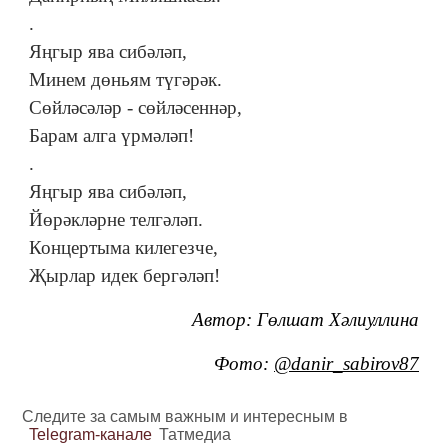
.
Яңгыр ява сибәләп,
Минем дөньям түгәрәк.
Сөйләсәләр - сөйләсеннәр,
Барам алга үрмәләп!
.
Яңгыр ява сибәләп,
Йөрәкләрне телгәләп.
Концертыма килегезче,
Җырлар идек бергәләп!
Автор: Гөлшат Хәлиуллина
Фото:
@danir_sabirov87
Следите за самым важным и интересным в
Telegram-канале
Татмедиа