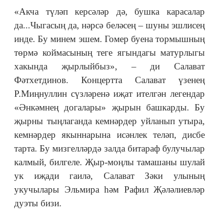
«Акча түләп керсәләр дә, бушка карасалар
да...Чыгасың да, нәрсә беләсең – шуны эшлисең
инде. Бу минем эшем. Гомер буена тормышның
төрмә коймасының теге ягындагы матурлыгы
хакында җырлыйбыз», – ди Салават
Фәтхетдинов. Концертта Салават үзенең
Р.Миңнуллин сүзләренә иҗат ителгән легендар
«Әнкәмнең догалары» җырын башкарды. Бу
җырны тыңлаганда кемнәрдер уйланып утыра,
кемнәрдер якыннарына исәнлек теләп, дисбе
тарта. Бу мизгелләрдә залда битараф булучылар
калмый, билгеле. Җыр-моңлы тамашаны шулай
ук иҗади гаилә, Салават Зәки улының
укучылары Эльмира һәм Рафил Җәләлиевләр
дуэты бизи.