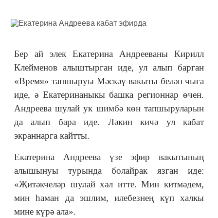
Бер ай элек Екатерина Андрееваны Кирилл
Клейменов алыштырган иде, ул алып барган
«Время» тапшыруы Мәскәү вакыты белән чыга
иде, ә Екатеринаныкы башка регионнар өчен.
Андреева шулай ук шимбә көн тапшыруларын
да алып бара иде. Ләкин кичә ул кабат
экраннарга кайтты.
Екатерина Андреева үзе эфир вакытының
алышынуы турында болайрак язган иде:
«Җитәкчеләр шулай хәл итте. Мин китмәдем,
мин һаман да эшлим, илебезнең күп халкы
мине күрә ала».