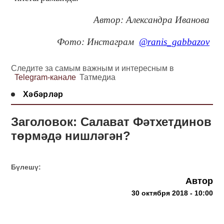
Автор: Александра Иванова
Фото: Инстаграм
@ranis_gabbazov
Следите за самым важным и интересным в
Telegram-канале
Татмедиа
Хәбәрләр
Заголовок: Салават Фәтхетдинов
төрмәдә нишләгән?
Бүлешү:
Автор
30 октября 2018 - 10:00