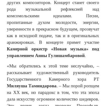
других композиторов. Концерт станет своего
рода музыкальной рефлексией над
комсомольскими идеалами. Песни,
пропитанные духом молодости, энергии,
уверенности в прекрасном будущем, прозвучат
как в исходной подаче, так и в оригинальных
аранжировках. В концерте примет участие
Камерной оркестр «Новая музыка» под
управлением Анны Гулишамбаровой
.
«Мы обратились к этой теме неслучайно, –
рассказывает художественный руководитель
Государственного Камерного хора РТ
Миляуша Таминдарова
. – Мы порой ропщем
на XX век, но парадокс в том, что эта эпоха
дала искусству огромное количество шедевров.
Это время, когда творили Прокофьев,