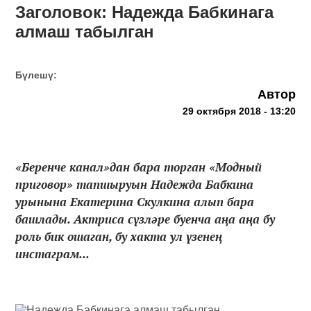
Заголовок: Надежда Бабкинага
алмаш табылган
Бүлешү:
Автор
29 октября 2018 - 13:20
«Беренче канал»дан бара торган «Модный
приговор» тапшыруын Надежда Бабкина
урынына Екатерина Скулкина алып бара
башлады. Актриса сүзләре буенча аңа аңа бу
роль бик ошаган, бу хакта ул үзенең
инстаграм...