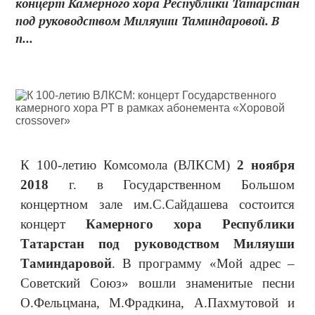
концерт Камерного хора Республики Татарстан
под руководством Миляуши Таминдаровой. В
п...
К 100-летию Комсомола (ВЛКСМ)
2 ноября
2018
г. в Государственном Большом
концертном зале им.С.Сайдашева состоится
концерт
Камерного хора Республики
Татарстан под руководством Миляуши
Таминдаровой
. В программу «Мой адрес –
Советский Союз» вошли знаменитые песни
О.Фельцмана, М.Фрадкина, А.Пахмутовой и