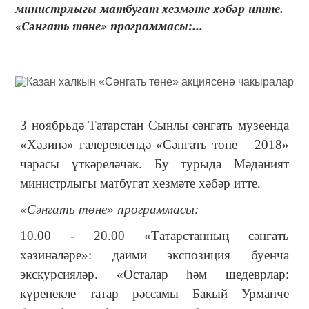
министрлыгы матбугат хезмәте хәбәр итте.
«Сәнгать төне» программасы:...
3 ноябрьдә Татарстан Сынлы сәнгать музеенда
«
Хәзинә
»
галереясендә
«
Сәнгать төне – 2018
»
чарасы үткәреләчәк. Бу турыда Мәдәният
министрлыгы матбугат хезмәте хәбәр итте.
«
Сәнгать төне
»
программасы:
10.00 - 20.00 «Татарстанның сәнгать
хәзинәләре»: даими экспозиция буенча
экскурсияләр. «Осталар һәм шедеврлар:
күренекле татар рәссамы Бакый Урманче