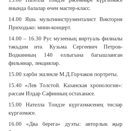
янында балалар өчен мастер-класс.
14.00 Яшь мультиинструменталист Виктория
Приходько: мини-концерт.
14.00 – 16.30 Рус музееның виртуаль филиалы
тәкъдим итә. Кузьма Сергеевич Петров-
Водкинның 140 еллыгына багышланган
фильмнар, лекцияләр.
15.00 хәрби эшлекле М.Д.Горчаков портреты.
15.40 «Лев Толстой. Казанская хронология»:
рәссам Илдар Сафинның остаханәсе.
15.00 Нателла Тоидзе күргәзмәсенең төсләр
күргәзмәсе.
16.00 «Два берега» дуэты: авторлык җыр