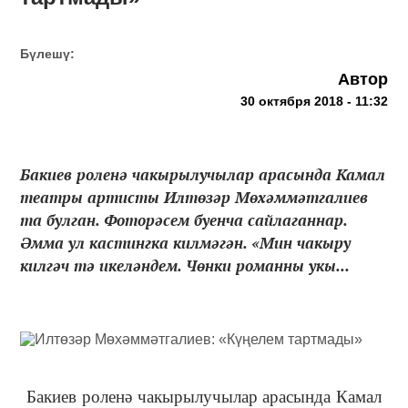
Бүлешү:
Автор
30 октября 2018 - 11:32
Бакиев роленә чакырылучылар арасында Камал
театры артисты Илтөзәр Мөхәммәтгалиев
та булган. Фоторәсем буенча сайлаганнар.
Әмма ул кастингка килмәгән. «Мин чакыру
килгәч тә икеләндем. Чөнки романны укы...
Бакиев роленә чакырылучылар арасында Камал