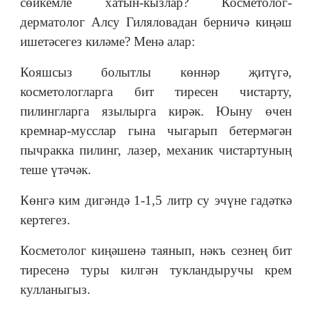
сөйкемле хатын-кызлар? Косметолог-
дерматолог Алсу Гиляловадан берничә киңәш
ишетәсегез киләме? Менә алар:
Кояшсыз болытлы көннәр җитүгә,
косметологларга бит тиресен чистарту,
пилингларга язылырга кирәк. Юыну өчен
кремнар-мусслар гына чыгарып бетермәгән
пычракка пилинг, лазер, механик чистартуның
теше үтәчәк.
Көнгә ким дигәндә 1-1,5 литр су эчүне гадәткә
кертегез.
Косметолог киңәшенә таянып, нәкъ сезнең бит
тиресенә туры килгән тукландыручы крем
кулланыгыз.