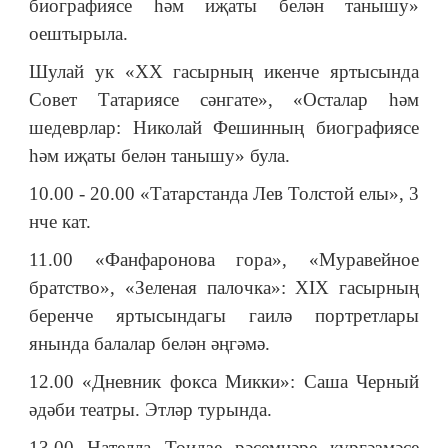
биографиясе һәм иҗаты белән танышу»
оештырыла.
Шулай ук «ХХ гасырның икенче яртысында
Совет Татариясе сәнгате», «Осталар һәм
шедеврлар: Николай Фешинның биографиясе
һәм иҗаты белән танышу» була.
10.00 - 20.00 «Татарстанда Лев Толстой елы», 3
нче кат.
11.00 «Фанфаронова гора», «Муравейное
братство», «Зеленая палочка»: XIX гасырның
беренче яртысындагы гаилә портретлары
янында балалар белән әңгәмә.
12.00 «Дневник фокса Микки»: Саша Черный
әдәби театры. Этләр турында.
13.00 Нателла Тоидзе рәсемнәре күргәзмәсе