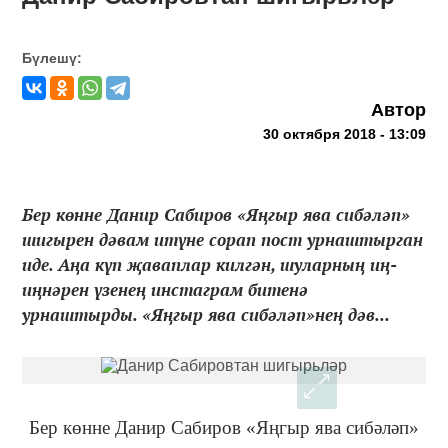
Бүлешү:
Автор
30 октября 2018 - 13:09
Бер көнне Данир Сабиров «Яңгыр ява сибәләп»
шигырен дәвам итүне сорап пост урнаштырган
иде. Аңа күп җаваплар килгән, шуларның иң-
иңнәрен үзенең инстаграм битенә
урнаштырды. «Яңгыр ява сибәләп»нең дәв...
Бер көнне Данир Сабиров «Яңгыр ява сибәләп»