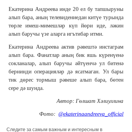
Екатерина Андреева инде 20 ел бу тапшыруны
алып бара, аның телевидениедан китүе турында
төрле имеш-мимешләр күп йөри иде, ләкин
алып баручы үзе аларга игътибар итми.
Екатерина Андреева актив рәвештә инстаграм
алып бара. Фанатлар аның бик яшь күренүенә
сокланалар, алып баручы әйтүенчә ул битенә
бернинди операцияләр дә ясатмаган. Ул бары
тик дөрес тормыш рәвеше алып бара, бөтен
сере дә шунда.
Автор: Гөлшат Хәлиуллина
Фото:
@ekaterinaandreeva_official
Следите за самым важным и интересным в