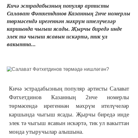
Кичә эстрадабызның популяр артисты
Салават Фәтхетдинов Казанның 2нче номерлы
төрмәсендә ирегеннән мәхрүм ителүчеләр
каршында чыгыш ясады. Җырчы биредә инде
элек тә чыгыш ясавын искәртә, тик ул
вакытта...
Кичә эстрадабызның популяр артисты Салават
Фәтхетдинов Казанның 2нче номерлы
төрмәсендә ирегеннән мәхрүм ителүчеләр
каршында чыгыш ясады. Җырчы биредә инде
элек тә чыгыш ясавын искәртә, тик ул вакыттан
монда утыручылар алышына.