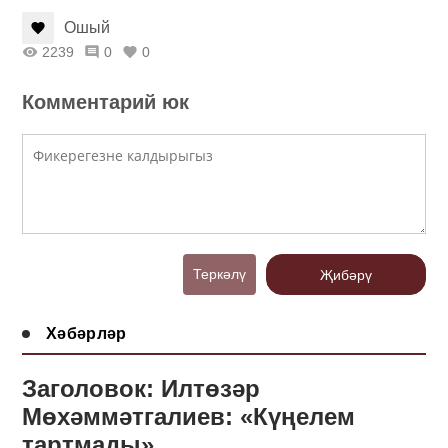
Ошый
2239
0
0
Комментарий юк
Теркәлү
Җибәрү
Хәбәрләр
Заголовок: Илтөзәр
Мөхәммәтгалиев: «Күңелем
тартмады»