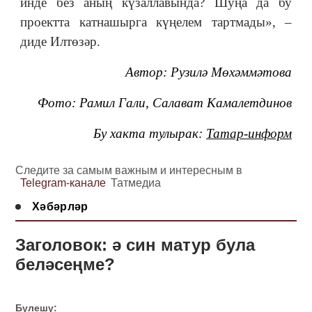
инде без аның күзаллавында? Шуңа да бу
проектта катнашырга күңелем тартмады», ‒
диде Илтөзәр.
Автор: Рузилә Мөхәммәтова
Фото: Рамил Гали, Салават Камалетдинов
Бу хакта тулырак:
Татар-информ
Следите за самым важным и интересным в
Telegram-канале
Татмедиа
Хәбәрләр
Заголовок: ә син матур була
беләсеңме?
Бүлешү: