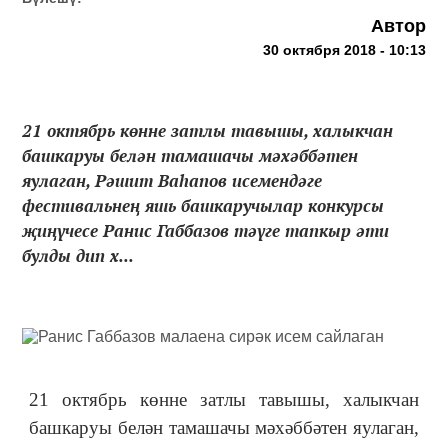
Автор
30 октября 2018 - 10:13
21 октябрь көнне затлы тавышы, халыкчан
башкаруы белән тамашачы мәхәббәтен
яулаган, Рәшит Ваһапов исемендәге
фестивальнең яшь башкаручылар конкурсы
җиңүчесе Ранис Габбазов тәүге тапкыр әти
булды дип х...
21 октябрь көнне затлы тавышы, халыкчан
башкаруы белән тамашачы мәхәббәтен яулаган,