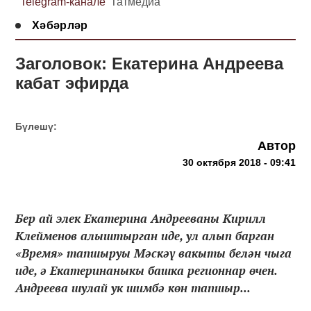
Telegram-канале
Татмедиа
Хәбәрләр
Заголовок: Екатерина Андреева
кабат эфирда
Бүлешү:
Автор
30 октября 2018 - 09:41
Бер ай элек Екатерина Андрееваны Кирилл
Клейменов алыштырган иде, ул алып барган
«Время» тапшыруы Мәскәү вакыты белән чыга
иде, ә Екатеринаныкы башка регионнар өчен.
Андреева шулай ук шимбә көн тапшыр...