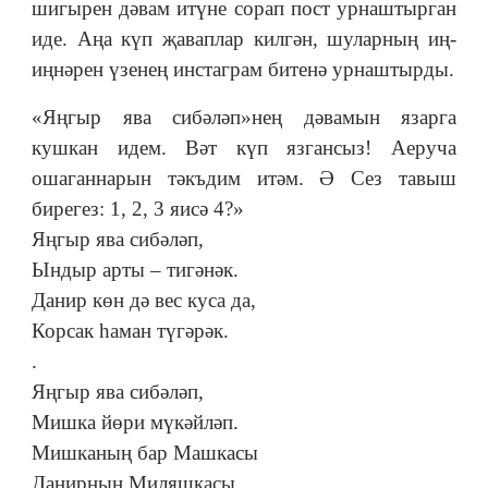
шигырен дәвам итүне сорап пост урнаштырган
иде. Аңа күп җаваплар килгән, шуларның иң-
иңнәрен үзенең инстаграм битенә урнаштырды.
«Яңгыр ява сибәләп»нең дәвамын язарга
кушкан идем. Вәт күп язгансыз! Аеруча
ошаганнарын тәкъдим итәм. Ə Сез тавыш
бирегез: 1, 2, 3 яисә 4?»
Яңгыр ява сибәләп,
Ындыр арты ‒ тигәнәк.
Данир көн дә вес куса да,
Корсак һаман түгәрәк.
.
Яңгыр ява сибәләп,
Мишка йөри мүкәйләп.
Мишканың бар Машкасы
Данирның Миляшкасы.