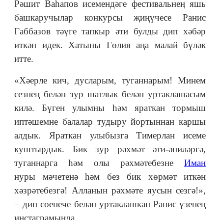
Рәшит Ваһапов исемендәге фестивальнең яшь
башкаручылар конкурсы җиңүчесе Ранис
Габбазов тәүге тапкыр әти булды дип хәбәр
иткән идек. Хатыны Гөлия аңа малай бүләк
итте.
«Хәерле кич, дусларым, туганнарым! Минем
сезнең белән зур шатлык белән уртаклашасым
килә. Бүген улымны һәм яраткан тормыш
иптәшемне балалар тудыру йортыннан каршы
алдык. Яраткан улыбызга Тимерлан исеме
куштырдык. Бик зур рәхмәт әти-әниләргә,
туганнарга һәм олы рәхмәтебезне
Иман
нуры мәчетенә һәм без бик хөрмәт иткән
хәзрәтебезгә! Алланын рәхмәте яусын сезгә!»,
− дип сөенече белән уртаклашкан Ранис үзенең
инстаграмында.