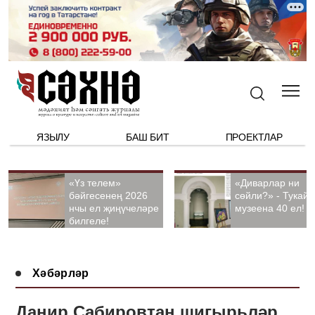
ЯЗЫЛУ
БАШ БИТ
ПРОЕКТЛАР
«Үз телем»
«Диварлар ни
бәйгесенең 2026
сөйли?» - Тукай
нчы ел җиңүчеләре
музеена 40 ел!
билгеле!
Хәбәрләр
Данир Сабировтан шигырьләр