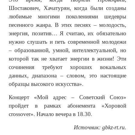
Шостакович, Хачатурян, когда были созданы
любимые многими поколениями шедевры
песенного жанра. В этих песнях – молодость,
энергия, позитив… Я считаю, их обязательно
нужно слушать и петь современной молодежи
– образованной, умной, интеллектуальной, но
которой так не хватает энергии в жизни! Эти
сочинения требуют хороших вокальных
данных, диапазона – словом, это настоящие
образцы высокого искусства».
Концерт «Мой адрес – Советский Союз»
пройдет в рамках абонемента «Хоровой
crossover». Начало вечера в 18.30.
Источник: gbkz-rt.ru.