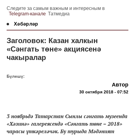
Следите за самым важным и интересным в
Telegram-канале
Татмедиа
Хәбәрләр
Заголовок: Казан халкын
«Сәнгать төне» акциясенә
чакыралар
Бүлешү:
Автор
30 октября 2018 - 07:52
3 ноябрьдә Татарстан Сынлы сәнгать музеенда
«Хәзинә» галереясендә «Сәнгать төне – 2018»
чарасы үткәреләчәк. Бу турыда Мәдәният