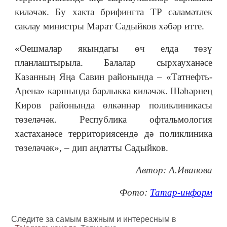
киләчәк. Бу хакта брифингта ТР сәламәтлек
саклау министры Марат Садыйков хәбәр итте.
«Оешмалар якындагы өч елда төзү
планлаштырыла. Балалар сырхауханәсе
Казанның Яңа Савин районында
–
«Татнефть-
Арена» каршында барлыкка киләчәк. Шәһәрнең
Киров районында өлкәннәр поликлиникасы
төзеләчәк. Республика офтальмология
хастаханәсе территориясендә дә поликлиника
төзеләчәк»,
–
дип аңлатты Садыйков.
Автор: А.Иванова
Фото:
Татар-информ
Следите за самым важным и интересным в