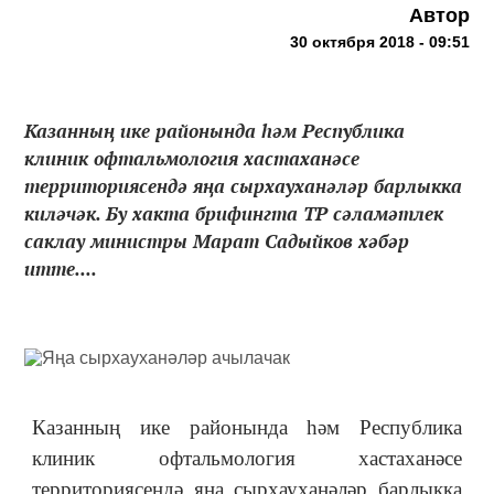
Автор
30 октября 2018 - 09:51
Казанның ике районында һәм Республика
клиник офтальмология хастаханәсе
территориясендә яңа сырхауханәләр барлыкка
киләчәк. Бу хакта брифингта ТР сәламәтлек
саклау министры Марат Садыйков хәбәр
итте....
Казанның ике районында һәм Республика
клиник офтальмология хастаханәсе
территориясендә яңа сырхауханәләр барлыкка