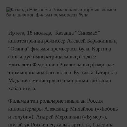
Иртәгә, 18 июльдә, Казанда “Синема5”
кинотеатрында режиссер Алексей Барыкинның
“Осанна” фильмы премьерасы була. Картина
соңгы рус императрицасының сеңлесе
Елизавета Федоровна Романованың фаҗигале
тормыш юлына багышлана. Бу хакта Татарстан
Мәдәният министрлыгының рәсми сайтында
хәбәр ителә.
Фильмда төп рольләрне танылган Россия
киноактерлары Александр Михайлов («Любовь
и голуби»), Андрей Мерзликин («Бумер»),
шулай ук Россиянең халык артисты, балерина