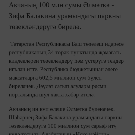
Акчаның 100 млн сумы Әлмәткә -
Зифа Балакина урамындагы паркны
төзекләндерүгә бирелә.
Татарстан Республикасы Баш төзелеш идарәсе
республиканың 34 торак пунктында җәмәгать
киңлекләрен төзекләндерү һәм үстерүгә тендер
игълан итте. Республика бюджетыннан әлеге
максатларга 602,5 миллион сум бүлеп
биреләчәк. Дәүләт сатып алулары рәсми
порталында шул хакта хәбәр ителә.
Акчаның иң күп өлеше Әлмәткә бүленәчәк.
Шәһәрнең Зифа Балакина урамындагы паркны
төзекләндерүгә 100 миллион сум сарыф итү
күдә тотыла. Алабуганың «Иске мәйдан»