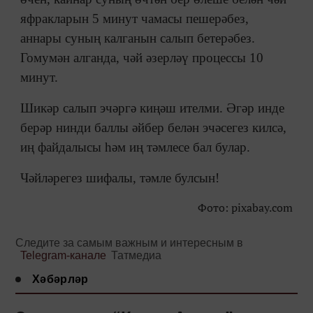
яфракларын 5 минут чамасы пешерәбез,
аннары суның калганын салып бетерәбез.
Гомумән алганда, чәй әзерләү процессы 10
минут.
Шикәр салып эчәргә киңәш ителми. Әгәр инде
берәр нинди баллы әйбер белән эчәсегез килсә,
иң файдалысы һәм иң тәмлесе бал булар.
Чәйләрегез шифалы, тәмле булсын!
Фото: pixabay.com
Следите за самым важным и интересным в
Telegram-канале
Татмедиа
Хәбәрләр