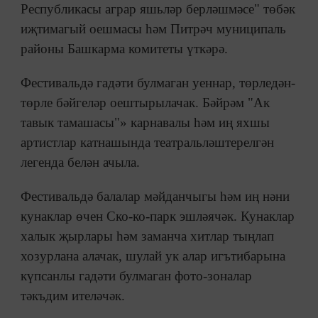
Республикасы аграр яшьләр берләшмәсе" төбәк
иҗтимагый оешмасы һәм Питрәч муниципаль
районы Башкарма комитеты үткәрә.
Фестивальдә гадәти булмаган уеннар, төрледән-
төрле бәйгеләр оештырылачак. Бәйрәм "Ак
тавык тамашасы"» карнавалы һәм иң яхшы
артистлар катнашында театральләштерелгән
легенда белән ачыла.
Фестивальдә балалар мәйданчыгы һәм иң нәни
кунаклар өчен Ско-ко-парк эшләячәк. Кунаклар
халык җырлары һәм заманча хитлар тыңлап
хозурлана алачак, шулай ук алар игътибарына
күпсанлы гадәти булмаган фото-зоналар
тәкъдим ителәчәк.