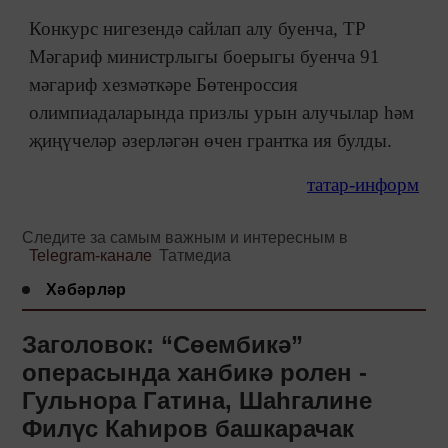
Конкурс нигезендә сайлап алу буенча, ТР
Мәгариф министрлыгы боерыгы буенча 91
мәгариф хезмәткәре Бөтенроссия
олимпиадаларында призлы урын алучылар һәм
җиңүчеләр әзерләгән өчен грантка ия булды.
татар-информ
Следите за самым важным и интересным в
Telegram-канале
Татмедиа
Хәбәрләр
Заголовок: “Сөембикә”
операсында ханбикә ролен -
Гульнора Гатина, Шаһгалине
Филүс Каһиров башкарачак