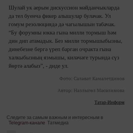
Шулай ук аерым дискуссион мәйданчыкларда
да тел буенча фикер алышулар булачак. Ул
гомум резолюциядә дә чагылышын табачак.
“Бу форумны юкка гына милли тормыш һәм
дин дип атамадык. Без милли тормышыбызны,
динебезне бергә үреп барган очракта гына
халкыбызның язмышы, киләчәге турында сүз
йөртә алабыз”, - диде ул.
Фото: Салават Камалетдинов
Автор: Назлыгөл Мәсәлимова
Татар-Информ
Следите за самым важным и интересным в
Telegram-канале
Татмедиа