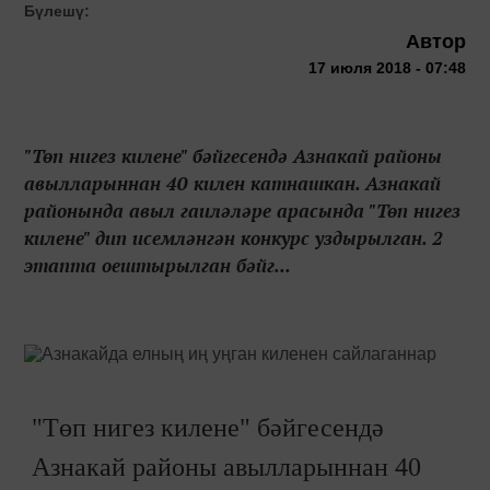
Бүлешү:
Автор
17 июля 2018 - 07:48
"Төп нигез килене" бәйгесендә Азнакай районы
авылларыннан 40 килен катнашкан. Азнакай
районында авыл гаиләләре арасында "Төп нигез
килене" дип исемләнгән конкурс уздырылган. 2
этапта оештырылган бәйг...
"Төп нигез килене" бәйгесендә
Азнакай районы авылларыннан 40