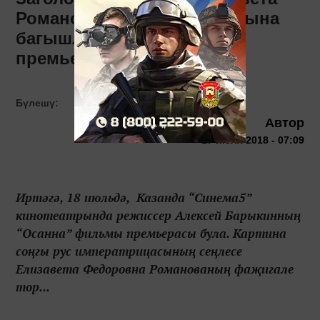
Романованың тормыш юлына
багышланган фильм
премьерасы була
Бүлешү:
Автор
17 июля 2018 - 07:09
Иртәгә, 18 июльдә, Казанда “Синема5”
кинотеатрында режиссер Алексей Барыкинның
“Осанна” фильмы премьерасы була. Картина
соңгы рус императрицасының сеңлесе
Елизавета Федоровна Романованың фаҗигале
тор...