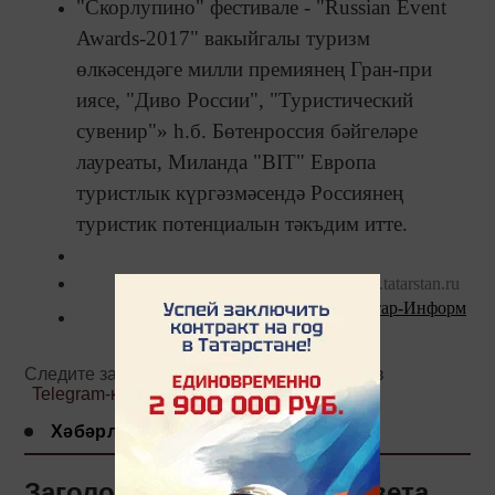
"Скорлупино" фестивале - "Russian Event
Awards-2017" вакыйгалы туризм
өлкәсендәге милли премиянең Гран-при
иясе, "Диво России", "Туристический
сувенир"» һ.б. Бөтенроссия бәйгеләре
лауреаты, Миланда "BIT" Европа
туристлык күргәзмәсендә Россиянең
туристик потенциалын тәкъдим итте.
Ф
ото: agro.tatarstan.ru
Татар-Информ
Следите за самым важным и интересным в
Telegram-канале
Татмедиа
Хәбәрләр
Заголовок: Казанда Елизавета