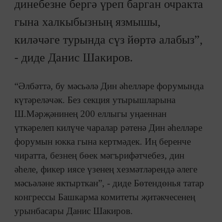
динебезне бергә үреп барган очракта
гына халкыбызның язмышы,
киләчәге турында сүз йөртә алабыз”,
- диде Данис Шакиров.
“Әлбәттә, бу мәсьәлә Дин әһелләре форумында
күтәреләчәк. Без секция утырышларына
Ш.Мәрҗәнинең 200 еллыгы уңаеннан
үткәрелеп килүче чаралар рәтенә Дин әһелләре
форумын юкка гына кертмәдек. Иң беренче
чиратта, безнең бөек мәгърифәтчебез, дин
әһеле, фикер иясе үзенең хезмәтләрендә әлеге
мәсьәләне яктырткан”, - диде Бөтендөнья татар
конгрессы Башкарма комитеты җитәкчесенең
урынбасары Данис Шакиров.