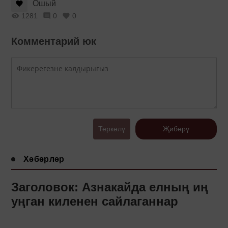
Ошый
1281
0
0
Комментарий юк
Теркәлү
Җибәрү
Хәбәрләр
Заголовок: Азнакайда елның иң
уңган киленен сайлаганнар