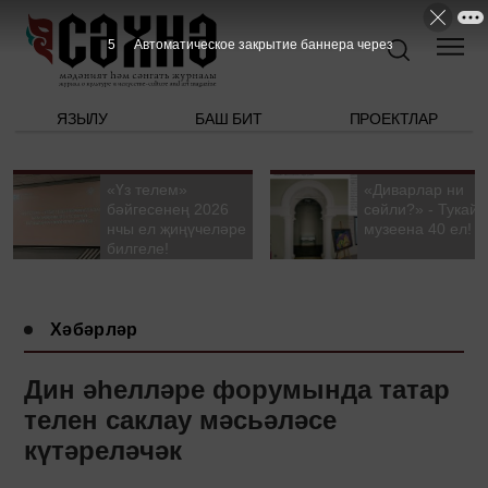
4
Автоматическое закрытие баннера через
ЯЗЫЛУ
БАШ БИТ
ПРОЕКТЛАР
«Үз телем»
«Диварлар ни
бәйгесенең 2026
сөйли?» - Тукай
нчы ел җиңүчеләре
музеена 40 ел!
билгеле!
Хәбәрләр
Дин әһелләре форумында татар
телен саклау мәсьәләсе
күтәреләчәк