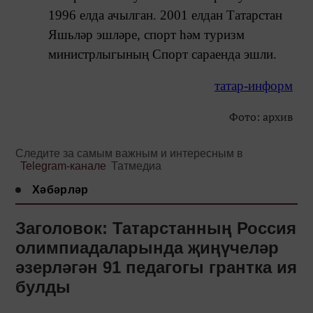
1996 елда ачылган. 2001 елдан Татарстан
Яшьләр эшләре, спорт һәм туризм
министрлыгының Спорт сараенда эшли.
татар-информ
Фото: архив
Следите за самым важным и интересным в
Telegram-канале
Татмедиа
Хәбәрләр
Заголовок: Татарстанның Россия
олимпиадаларында җиңүчеләр
әзерләгән 91 педагогы грантка ия
булды