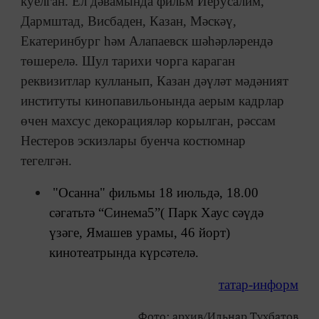
куелган. Ел дәвамында фильм Иерусалим,
Дармштад, Висбаден, Казан, Мәскәү,
Екатеринбург һәм Алапаевск шәһәрләрендә
төшерелә. Шул тарихи чорга караган
реквизитлар кулланып, Казан дәүләт мәдәният
институты кинопавильонында аерым кадрлар
өчен махсус декорацияләр корылган, рәссам
Нестеров эскизлары буенча костюмнар
тегелгән.
"Осанна" фильмы 18 июльдә, 18.00
сәгатьтә “Синема5”( Парк Хаус сәүдә
үзәге, Ямашев урамы, 46 йорт)
кинотеатрында күрсәтелә.
татар-информ
Фото: архив/Ильнар Тухбатов