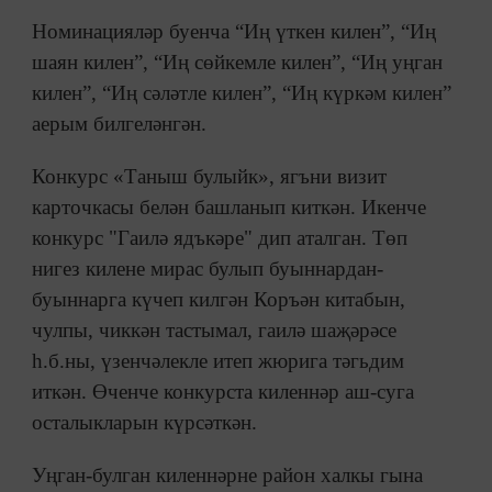
Номинацияләр буенча “Иң үткен килен”, “Иң
шаян килен”, “Иң сөйкемле килен”, “Иң уңган
килен”, “Иң сәләтле килен”, “Иң күркәм килен”
аерым билгеләнгән.
Конкурс «Таныш булыйк», ягъни визит
карточкасы белән башланып киткән. Икенче
конкурс "Гаилә ядъкәре" дип аталган. Төп
нигез килене мирас булып буыннардан-
буыннарга күчеп килгән Коръән китабын,
чулпы, чиккән тастымал, гаилә шаҗәрәсе
һ.б.ны, үзенчәлекле итеп жюрига тәгьдим
иткән. Өченче конкурста киленнәр аш-суга
осталыкларын күрсәткән.
Уңган-булган киленнәрне район халкы гына