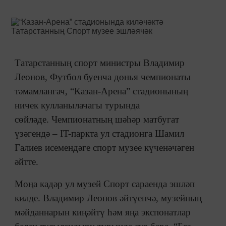
Татарстанның спорт министры Владимир
Леонов, Футбол буенча дөнья чемпионаты
тәмамлангач, “Казан-Арена” стадионының
ничек кулланылачагы турында
сөйләде. Чемпионатның шәһәр матбугат
үзәгендә – IT-паркта ул стадионга Шамил
Галиев исемендәге спорт музее күченәчәген
әйтте.
Моңа кадәр ул музей Спорт сараенда эшләп
килде. Владимир Леонов әйтүенчә, музейның
мәйданнарын киңәйтү һәм яңа экспонатлар