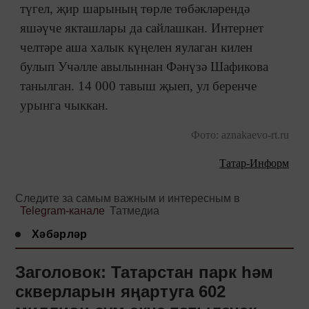
түгел, җир шарының төрле төбәкләрендә
яшәүче якташлары да сайлашкан. Интернет
челтәре аша халык күңелен яулаган килен
булып Учәлле авылыннан Фәнүзә Шафикова
танылган. 14 000 тавыш җыеп, ул беренче
урынга чыккан.
Фото: aznakaevo-rt.ru
Татар-Информ
Следите за самым важным и интересным в
Telegram-канале
Татмедиа
Хәбәрләр
Заголовок: Татарстан парк һәм
скверларын яңартуга 602