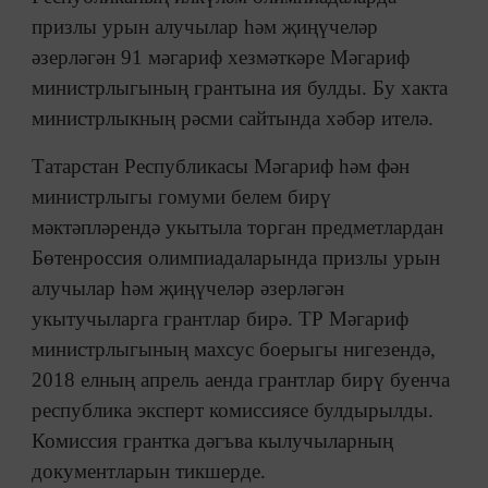
призлы урын алучылар һәм җиңүчеләр
әзерләгән 91 мәгариф хезмәткәре Мәгариф
министрлыгының грантына ия булды. Бу хакта
министрлыкның рәсми сайтында хәбәр ителә.
Татарстан Республикасы Мәгариф һәм фән
министрлыгы гомуми белем бирү
мәктәпләрендә укытыла торган предметлардан
Бөтенроссия олимпиадаларында призлы урын
алучылар һәм җиңүчеләр әзерләгән
укытучыларга грантлар бирә. ТР Мәгариф
министрлыгының махсус боерыгы нигезендә,
2018 елның апрель аенда грантлар бирү буенча
республика эксперт комиссиясе булдырылды.
Комиссия грантка дәгъва кылучыларның
документларын тикшерде.