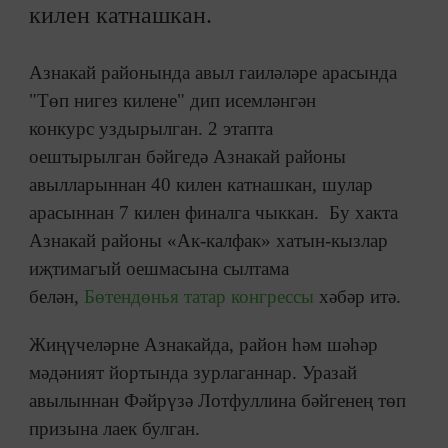
килен катнашкан.
Азнакай районында авыл гаиләләре арасында
"Төп нигез килене" дип исемләнгән
конкурс уздырылган. 2 этапта
оештырылган бәйгедә Азнакай районы
авылларыннан 40 килен катнашкан, шулар
арасыннан 7 килен финалга чыккан. Бу хакта
Азнакай районы «Ак-калфак» хатын-кызлар
иҗтимагый оешмасына сылтама
белән,
Бөтендөнья татар конгрессы
хәбәр итә.
Жиңүчеләрне Азнакайда, район һәм шәһәр
мәдәният йортында зурлаганнар. Уразай
авылыннан Фәйрүзә Лотфуллина бәйгенең төп
призына лаек булган.