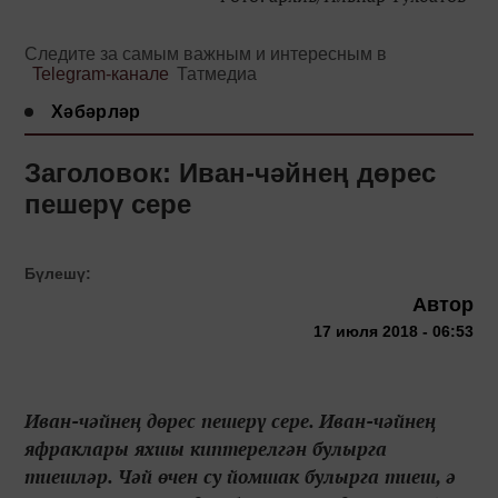
Следите за самым важным и интересным в
Telegram-канале
Татмедиа
Хәбәрләр
Заголовок: Иван-чәйнең дөрес
пешерү сере
Бүлешү:
Автор
17 июля 2018 - 06:53
Иван-чәйнең дөрес пешерү сере. Иван-чәйнең
яфраклары яхшы киптерелгән булырга
тиешләр. Чәй өчен су йомшак булырга тиеш, ә