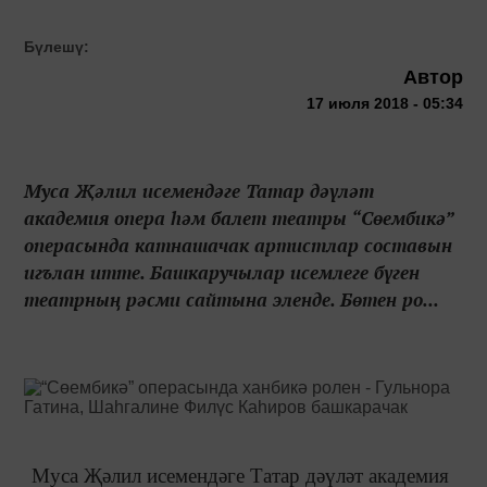
Бүлешү:
Автор
17 июля 2018 - 05:34
Муса Җәлил исемендәге Татар дәүләт
академия опера һәм балет театры “Сөембикә”
операсында катнашачак артистлар составын
игълан итте. Башкаручылар исемлеге бүген
театрның рәсми сайтына эленде. Бөтен ро...
Муса Җәлил исемендәге Татар дәүләт академия