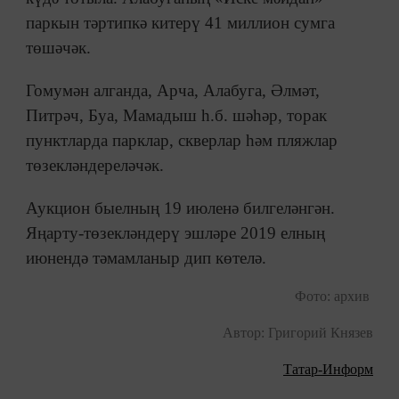
паркын тәртипкә китерү 41 миллион сумга
төшәчәк.
Гомумән алганда, Арча, Алабуга, Әлмәт,
Питрәч, Буа, Мамадыш һ.б. шәһәр, торак
пунктларда парклар, скверлар һәм пляжлар
төзекләндереләчәк.
Аукцион быелның 19 июленә билгеләнгән.
Яңарту-төзекләндерү эшләре 2019 елның
июнендә тәмамланыр дип көтелә.
Фото: архив
Автор: Григорий Князев
Татар-Информ