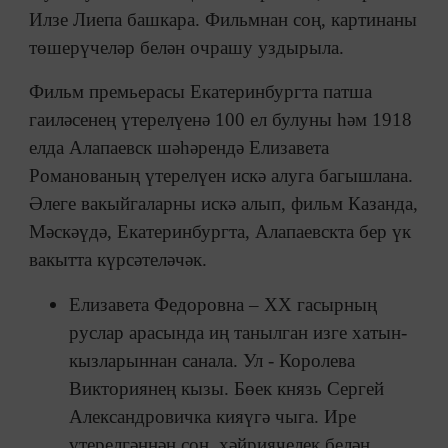
Илзе Лиепа башкара. Фильмнан соң, картинаны
төшерүчеләр белән очрашу уздырыла.
Фильм премьерасы Екатеринбургта патша
гаиләсенең үтерелүенә 100 ел булуны һәм 1918
елда Алапаевск шәһәрендә Елизавета
Романованың үтерелүен искә алуга багышлана.
Әлеге вакыйгаларны искә алып, фильм Казанда,
Мәскәүдә, Екатеринбургта, Алапаевскта бер үк
вакытта күрсәтеләчәк.
Елизавета Федоровна – XX гасырның
руслар арасында иң танылган изге хатын-
кызларыннан санала. Ул - Королева
Викториянең кызы. Бөек князь Сергей
Александровичка кияүгә чыга. Ире
үтерелгәннән соң, хәйриячелек белән