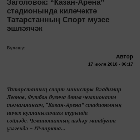
Заголовок: “Казан-Арена”
стадионында киләчәктә
Татарстанның Спорт музее
эшләячәк
Бүлешү:
Автор
17 июля 2018 - 06:17
Татарстанның спорт министры Владимир
Леонов, Футбол буенча дөнья чемпионаты
тәмамлангач, “Казан-Арена” стадионының
ничек кулланылачагы турында
сөйләде. Чемпионатның шәһәр матбугат
үзәгендә – IT-паркта...