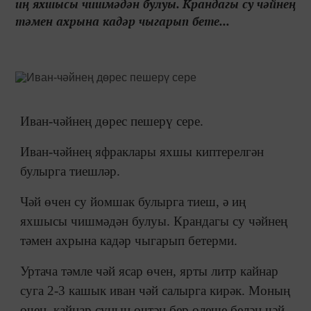
иң яхшысы чишмәдән булуы. Крандагы су чәйнең
тәмен ахрына кадәр чыгарып бете...
Иван-чәйнең дөрес пешерү сере.
Иван-чәйнең яфраклары яхшы киптерелгән
булырга тиешләр.
Чәй өчен су йомшак булырга тиеш, ә иң
яхшысы чишмәдән булуы. Крандагы су чәйнең
тәмен ахрына кадәр чыгарып бетерми.
Уртача тәмле чәй ясар өчен, ярты литр кайнар
суга 2-3 кашык иван чәй салырга кирәк. Моның
өчен, кайнар суның өчтән бер өлеше белән чәй