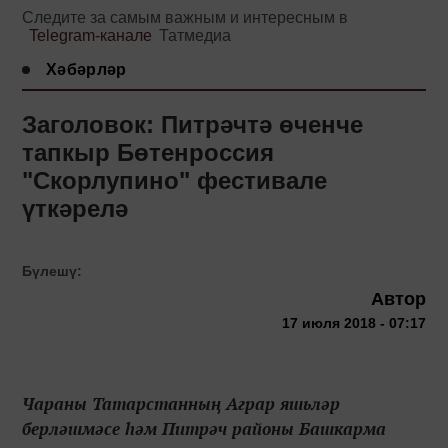
Следите за самым важным и интересным в
Telegram-канале
Татмедиа
Хәбәрләр
Заголовок: Питрәчтә өченче
тапкыр Бөтенроссия
"Скорлупино" фестивале
үткәрелә
Бүлешү:
Автор
17 июля 2018 - 07:17
Чараны Татарстанның Аграр яшьләр
берләшмәсе һәм Питрәч районы Башкарма