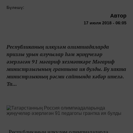
Бүлешү:
Автор
17 июля 2018 - 06:05
Республиканың илкүләм олимпиадаларда
призлы урын алучылар һәм җиңүчеләр
әзерләгән 91 мәгариф хезмәткәре Мәгариф
министрлыгының грантына ия булды. Бу хакта
министрлыкның рәсми сайтында хәбәр ителә.
Та...
Республиканың илкүләм олимпиадаларда