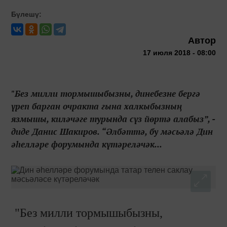
Бүлешү:
Автор
17 июля 2018 - 08:00
"Без милли тормышыбызны, динебезне бергә
үреп барган очракта гына халкыбызның
язмышы, киләчәге турында сүз йөртә алабыз”, -
диде Данис Шакиров. “Әлбәттә, бу мәсьәлә Дин
әһелләре форумында күтәреләчәк...
"Без милли тормышыбызны,