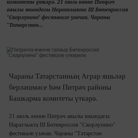
комитеты үткәрә. 21 июль көнне Питрәч
авылы янындагы Наратлыкта III Бөтенроссия
"Скорлупино" фестивале узачак. Чараны
"Татарстан...
Чараны Татарстанның Аграр яшьләр
берләшмәсе һәм Питрәч районы
Башкарма комитеты үткәрә.
21 июль көнне Питрәч авылы янындагы
Наратлыкта III Бөтенроссия "Скорлупино"
фестивале узачак. Чараны "Татарстан