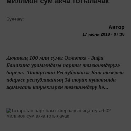
миллион сум акча тотылачак
Бүлешү:
Автор
17 июля 2018 - 07:38
Акчаның 100 млн сумы Әлмәткә - Зифа
Балакина урамындагы паркны төзекләндерүгә
бирелә. Татарстан Республикасы Баш төзелеш
идарәсе республиканың 34 торак пунктында
җәмәгать киңлекләрен төзекләндерү һә...