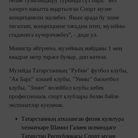
белән тулыландыру турында сүз бара. “Без
хәзерге вакытта яңартылган Спорт музее
концепциясен эшлибез. Якын арада бу эшне
төгәлләп, концепцияне тәкъдим итеп, музейны
стадионга күчерәчәкбез”, - диде ул.
Министр әйтүенчә, музейның мәйданы 1 мең
квадрат метр тирәсе булыр, дип көтелә.
Музейда Татарстанның "Рубин" футбол клубы,
"Ак Барс" хоккей клубы, "Уникс" баскетбол
клубы, "Зенит" волейбол клубы кебек
профессиональ спорт клублары белән бәйле
экспонатлар куелачак.
Татарстанның атказанган физик культура
хезмәткәре Шамил Галиев исемендәге
Татарстан Республикасы Спорт музее