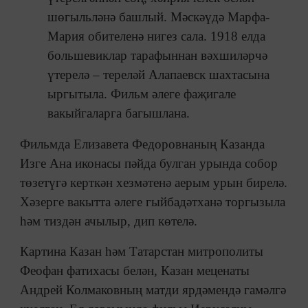
шөгыльләнә башлый. Мәскәүдә Марфа-
Мария обителенә нигез сала. 1918 елда
большевиклар тарафыннан вәхшиләрчә
үтерелә – тереләй Алапаевск шахтасына
ыргытыла. Фильм әлеге фаҗигале
вакыйгаларга багышлана.
Фильмда Елизавета Федоровнаның Казанда
Изге Ана иконасы пәйда булган урында собор
төзетүгә керткән хезмәтенә аерым урын бирелә.
Хәзерге вакытта әлеге гыйбадәтханә торгызыла
һәм тиздән ачылыр, дип көтелә.
Картина Казан һәм Татарстан митрополиты
Феофан фатихасы белән, Казан меценаты
Андрей Колмаковның матди ярдәмендә гамәлгә