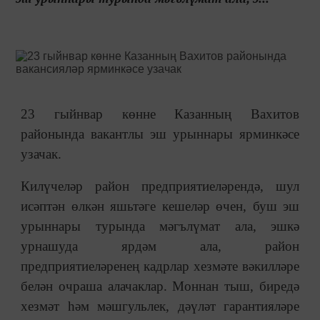
23 гыйнвар көнне Казанның Вахитов
районында вакантлы эш урыннары ярминкәсе
узачак.
Килүчеләр район предприятиеләрендә, шул
исәптән өлкән яшьтәге кешеләр өчен, буш эш
урыннары турында мәгълүмат ала, эшкә
урнашуда ярдәм ала, район
предприятиеләренең кадрлар хезмәте вәкилләре
белән очраша алачаклар. Моннан тыш, биредә
хезмәт һәм мәшгульлек, дәүләт гарантияләре