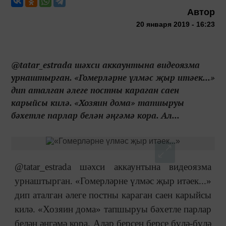
Автор
20 января 2019 - 16:23
@tatar_estrada шәхси аккаунтына видеоязма
урнаштырган. «Гомерләрне үлмәс җыр итәек...»
дип аталган әлеге постны караган саен
карыйсы килә. «Хозяин дома» тапшыруы
бәхетле парлар белән әңгәмә кора. Ал...
@tatar_estrada шәхси аккаунтына видеоязма
урнаштырган. «Гомерләрне үлмәс җыр итәек...»
дип аталган әлеге постны караган саен карыйсы
килә. «Хозяин дома» тапшыруы бәхетле парлар
белән әңгәмә кора. Алар берсен берсе бүлә-бүлә