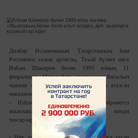
Дилбәр Исламованың Татарстанның һәм
Россиянең халык артисты, Тукай бүләге иясе
Илһам Шакиров белән 1995 елның 11
февралендә «Мәгърифәт» газетасында басылып
чыккан «Ник туганыма үкенәм» дип аталган
мәкаләсен тәкъдим итәбез.
- Илһам абый, тиздән олы бәйрәмегез
якынлаша. Сездә нинди хисләр, нинди
тәэсирләр, Сез ни турында уйлыйсыз?
- Ник туганына үкенеп йөргән кешегә туган