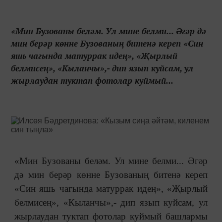
«Мин Бузованы беләм. Ул мине белми... Әгәр дә
мин берәр көнне Бузованың битенә кереп «Син
яшь чагында матуррак идең», «Җырлый
белмисең», «Кыланчы»,- дип язып куйсам, ул
жырлаудан туктап фотолар куймый...
«Мин Бузованы беләм. Ул мине белми... Әгәр
дә мин берәр көнне Бузованың битенә кереп
«Син яшь чагында матуррак идең», «Җырлый
белмисең», «Кыланчы»,- дип язып куйсам, ул
жырлаудан туктап фотолар куймый башлармы