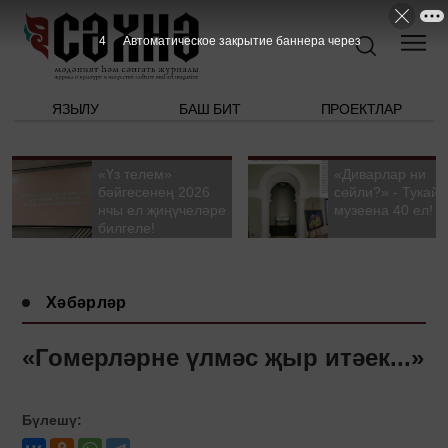
3
Автоматическое закрытие баннера через
ЯЗЫЛУ
БАШ БИТ
ПРОЕКТЛАР
«Үз телем»
«Диварлар ни
бәйгесенең 2026
сөйли?» - Тукай
нчы ел җиңүчеләре
музеена 40 ел!
билгеле!
Хәбәрләр
«Гомерләрне үлмәс җыр итәек...»
Бүлешү: