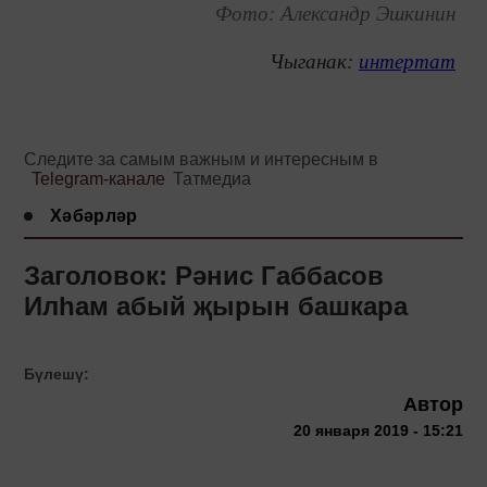
Фото: Александр Эшкинин
Чыганак:
интертат
Следите за самым важным и интересным в
Telegram-канале
Татмедиа
Хәбәрләр
Заголовок: Рәнис Габбасов
Илһам абый җырын башкара
Бүлешү:
Автор
20 января 2019 - 15:21