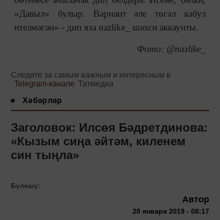
«Давыл» булыр. Вариант әле төгәл кабул
ителмәгән» - дип яза nazlike_ шәхси аккаунты.
Фото: @nazlike_
Следите за самым важным и интересным в
Telegram-канале
Татмедиа
Хәбәрләр
Заголовок: Илсөя Бәдретдинова:
«Кызым сиңа әйтәм, киленем
син тыңла»
Бүлешү:
Автор
20 января 2019 - 08:17