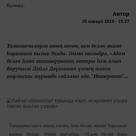
Бүлешү:
Автор
20 января 2019 - 15:27
Тамашачыларга аның ничек, кем белән яшәве
һәрвакыт кызык булды. Әмма шагыйрә, «Адәм
белән Һава тапшыруының авторы һәм алып
баручысы Ләйлә Дәүләтова үзенең шәхси
тормышы турында сөйләми иде. "Интертат"...
Тамашачыларга аның ничек, кем белән яшәве һәрвакыт
кызык булды. Әмма шагыйрә, «Адәм белән Һава