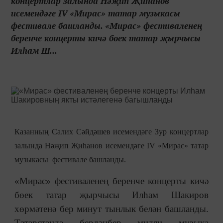
концертлар залында Нәҗип Җиһанов
исемендәге IV «Мирас» татар музыкасы
фестивале башланды. «Мирас» фестиваленең
беренче концерты кичә бөек татар җырчысы
Илһам Ш...
Казанның Салих Сәйдәшев исемендәге Зур концертлар
залында Нәҗип Җиһанов исемендәге
IV
«Мирас» татар
музыкасы фестивале башланды.
«Мирас» фестиваленең беренче концерты кичә
бөек татар җырчысы Илһам Шакиров
хөрмәтенә бер минут тынлык белән башланды.
Татарстанда бердәнбер милли музыка