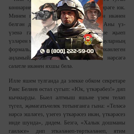
көннәрнең юбилейларның гомумән кирәге юк.
Минем гомергә туган көннең кайчан икәнен
белгән дә, уйлаганым да булмады. Аны үз-
үзенә гашыйк булганнар гына кеше җыеп
үзләрен мактатып утыралар. Ә ул мактауларның
формаль, күңеле булсынга гына икәнлеген
аңламыйлар. Акыллы кеше үзенең нәрсәгә
сәләтле икәнен яхшы белә.
Илле яшем тулганда да элекке обком секретаре
Рәис Беляев өстәл сугып: «Юк, үткәрәбез!» дип
кычкырды. Быел алтмыш яшьне үзем теләп
түгел, җәмәгатьчелек тотынганга гына: «Теләсә
нәрсә эшләгез, үзегез үткәрәсез икән, үткәрәсез
инде шунда», дидем. Безгә, «Халык дошманы
гаиләсе» дип эткәләнеп-төрткәләнеп, ятим