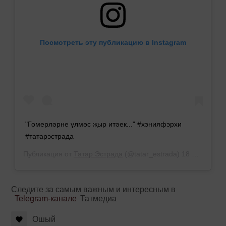
Посмотреть эту публикацию в Instagram
"Гомерләрне үлмәс җыр итәек..." #хэнияфэрхи
#татарэстрада
Публикация от
Татар Эстрада
(@tatar_estrada)
18 Янв 2019 в 8:04 PST
Следите за самым важным и интересным в
Telegram-канале
Татмедиа
Ошый