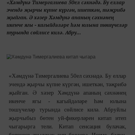
«Хәмдүнә Тимергалиева 50ел сәхнәдә. Бу еллар
эчендә җырчы күпне күргән, ишеткән, тәҗрибә
җыйган. Ә хәзер Хәмдүнә апаның сәхнәнең
икенче ягы - кагыйдәләре һәм юлына төшүчеләр
турында сөйлисе килә. Абру...
«Хәмдүнә Тимергалиева 50ел сәхнәдә. Бу еллар
эчендә җырчы күпне күргән, ишеткән, тәҗрибә
җыйган. Ә хәзер Хәмдүнә апаның сәхнәнең
икенче ягы - кагыйдәләре һәм юлына
төшүчеләр турында сөйлисе килә. Абруйлы
җырчыбыз бөтен уй-фикерләрен китап итеп
чыгарырга тели. Китап сенсация булачак,
бөтенесе ачылачак дип белдерә. Исеме, бәлки,