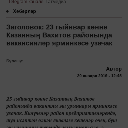
Telegram-канале
Татмедиа
Хәбәрләр
Заголовок: 23 гыйнвар көнне
Казанның Вахитов районында
вакансияләр ярминкәсе узачак
Бүлешү:
Автор
20 января 2019 - 12:45
23 гыйнвар көнне Казанның Вахитов
районында вакантлы эш урыннары ярминкәсе
узачак. Килүчеләр район предприятиеләрендә,
шул исәптән өлкән яшьтәге кешеләр өчен, буш
эш урыннары турында мәгълүмат ала, э...