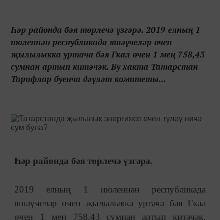
Һәр районда бәя төрлечә үзгәрә. 2019 елның 1
июленнән республикада яшәүчеләр өчен
җылылыкка уртача бәя Гкал өчен 1 мең 758,43
сумнан артып китәчәк. Бу хакта Татарстан
Тарифлар буенча дәүләт комитеты...
Һәр районда бәя төрлечә үзгәрә.
2019 елның 1 июленнән республикада
яшәүчеләр өчен җылылыкка уртача бәя Гкал
өчен 1 мең 758,43 сумнан артып китәчәк.