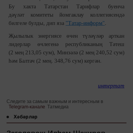
Бу хакта Татарстан Тарифлар буенча
дәүләт комитеты йомгаклау коллегиясендә
билгеле булды, дип яза
"Татар-информ"
.
Җылылык энергиясе өчен түләүләр арткан
лидерлар өчлегенә республиканың Тәтеш
(2 мең 213,05 сум), Минзәлә (2 мең 240,52 сум)
һәм Балтач (2 мең. 348,76 сум) кергән.
интертат
Следите за самым важным и интересным в
Telegram-канале
Татмедиа
Хәбәрләр