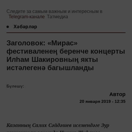
Следите за самым важным и интересным в
Telegram-канале
Татмедиа
Хәбәрләр
Заголовок: «Мирас»
фестиваленең беренче концерты
Илһам Шакировның якты
истәлегенә багышланды
Бүлешү:
Автор
20 января 2019 - 12:35
Казанның Салих Сәйдәшев исемендәге Зур