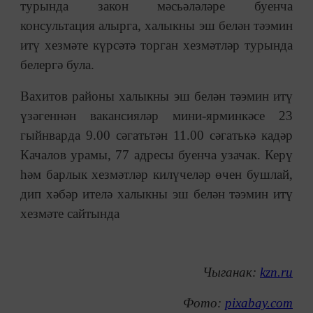
турында закон мәсьәләләре буенча
консультация алырга, халыкны эш белән тәэмин
итү хезмәте күрсәтә торган хезмәтләр турында
белергә була.
Вахитов районы халыкны эш белән тәэмин итү
үзәгеннән вакансияләр мини-ярминкәсе 23
гыйнварда 9.00 сәгатьтән 11.00 сәгатькә кадәр
Качалов урамы, 77 адресы буенча узачак. Керү
һәм барлык хезмәтләр килүчеләр өчен бушлай,
дип хәбәр ителә халыкны эш белән тәэмин итү
хезмәте сайтында
Чыганак:
kzn.ru
Фото:
pixabay.com