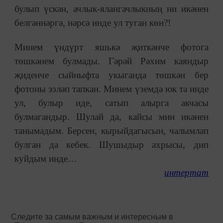
булып үскән, ачлык-ялангачлыкның ни икәнен
белгәннәргә, нәрсә инде ул туган көн?!
Минем үндүрт яшькә җиткәнче фотога
төшкәнем булмады. Гәрәй Рәхим каяндыр
җиденче сыйныфта укыганда төшкән бер
фотоны эзләп тапкан. Минем үземдә юк та инде
ул, булыр иде, сатып алырга акчасы
булмагандыр. Шулай да, кайсы мин икәнен
танымадым. Берсен, кырыйдагысын, чалымлап
булган да кебек. Шушыдыр ахрысы, дип
куйдым инде…
интертат
Следите за самым важным и интересным в