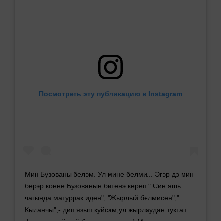
Посмотреть эту публикацию в Instagram
Мин Бузованы белэм. Ул мине белми... Эгэр дэ мин
берэр конне Бузованын битенэ кереп " Син яшь
чагында матуррак иден", "Жырлый белмисен","
Кыланчы",- дип язып куйсам,ул жырлаудан туктап