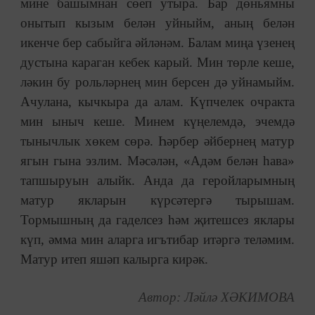
мине башымнан сөеп утыра. Бар дөньямны
онытып кызым белән уйныйм, аның белән
икенче бер сабыйга әйләнәм. Балам миңа үзенең
дустына караган кебек карый. Мин төрле кеше,
ләкин бу рольләрнең мин берсен дә уйнамыйм.
Ачулана, кычкыра да алам. Күпчелек очракта
мин ыныч кеше. Минем күңелемдә, эчемдә
тынычлык хөкем сөрә. Һәрбер әйбернең матур
ягын гына эзлим. Мәсәлән, «Адәм белән һава»
тапшыруын алыйк. Анда да геройларымның
матур якларын күрсәтергә тырышам.
Тормышның да гаделсез һәм җитешсез яклары
күп, әмма мин аларга игътибар итәргә теләмим.
Матур итеп яшәп калырга кирәк.
Автор: Ләйлә ХӘКИМОВА