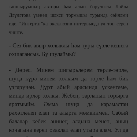
тапшыруының авторы һәм алып баручысы Ләйлә
Дәүләтова үзенең шәхси тормышы турында сөйләми
иде. "Интертат"ка эксклюзив интервьюда ул төп серен
чиште.
- Сез бик авыр холыклы һәм туры сүзле кешегә
охшагансыз. Бу шулаймы?
- Дөрес. Минем шигырьләрем төрле-төрле,
шуңа күрә минем холкым да төрле һәм бик
үзгәрүчән. Дүрт абый арасында үскәнгәме,
миндә ирләр холкы. Җебеп, зарланып торырга
яратмыйм. Әмма шуңа да карамастан
рәхәтләнеп елап та алырга мөмкинмен. Сабый
балалар кебек әнинең алдына менеп, аның
кочагына кереп озаклап елап утыра алам. Ул да