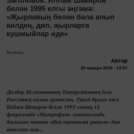
Заголовок: Илһам Шакиров
белән 1995 елгы әңгәмә:
«Җырлавың белән бәла алып
килдең, дип, җырларга
кушмыйлар иде»
Бүлешү:
Автор
20 января 2019 - 14:57
Дилбәр Исламованың Татарстанның һәм
Россиянең халык артисты, Тукай бүләге иясе
Илһам Шакиров белән 1995 елның 11
февралендә «Мәгърифәт» газетасында
басылып чыккан «Ник туганыма үкенәм» дип
аталган мәк...