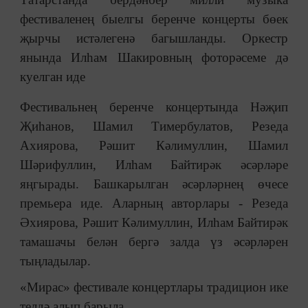
фестиваленең быелгы беренче концерты бөек
җырчы истәлегенә багышланды. Оркестр
янында Илһам Шакировның фоторәсеме дә
куелган иде
Фестивальнең беренче концертында Нәҗип
Җиһанов, Шамил Тимербулатов, Резеда
Ахиярова, Рәшит Кәлимуллин, Шамил
Шәрифуллин, Илһам Байтирәк әсәрләре
яңгырады. Башкарылган әсәрләрнең өчесе
премьера иде. Аларның авторлары - Резеда
Әхиярова, Рәшит Кәлимуллин, Илһам Байтирәк
тамашачы белән бергә залда үз әсәрләрен
тыңладылар.
«Мирас» фестивале концертлары традицион ике
телдә алып барыла.