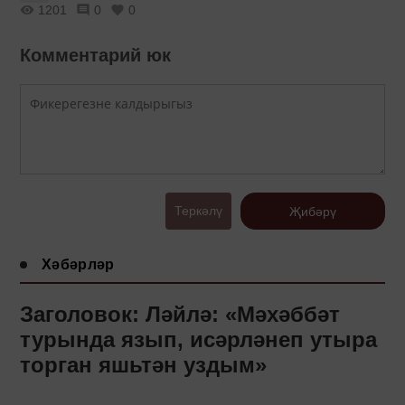
1201
0
0
Комментарий юк
Теркәлү
Җибәрү
Хәбәрләр
Заголовок: Ләйлә: «Мәхәббәт
турында язып, исәрләнеп утыра
торган яшьтән уздым»