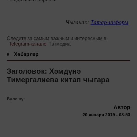
Чыганак:
Татар-информ
Следите за самым важным и интересным в
Telegram-канале
Татмедиа
Хәбәрләр
Заголовок: Хәмдүнә
Тимергалиева китап чыгара
Бүлешү:
Автор
20 января 2019 - 08:53