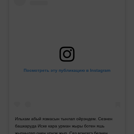
Посмотреть эту публикацию в Instagram
Ильхам абый язмасын тынлап ойрэндем. Сезнен
башкаруда Иске кара урман жыры ботен яшь
жырчылар очен урнэк жыр. Сез мэнгегэ безнен