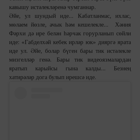
кавышу истәлекләренә чумганнар.
Әйе, ул шундый иде... Кабатланмас, ихлас,
мөлаем йөзле, ачык һәм кешелекле... Хәния
Фәрхи дә ире белән һәрчак горурланып сөйли
иде: «Габделхәй кебек ирләр юк» дияргә ярата
иде ул. Әйе, болар бүген бары тик истәлекле
мизгелләр генә. Бары тик видеоязмалардан
яратып карыйсы гына калды... Безнең
хатирәләр дога булып ирешсә иде.