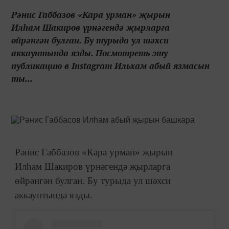
Рәнис Габбазов «Кара урман» җырын
Илһам Шакиров үрнәгендә җырларга
өйрәнгән булган. Бу турыда ул шәхси
аккаунтында язды. Посмотреть эту
публикацию в Instagram Ильхам абый язмасын
ты...
Рәнис Габбазов «Кара урман» җырын
Илһам Шакиров үрнәгендә җырларга
өйрәнгән булган. Бу турыда ул шәхси
аккаунтында язды.