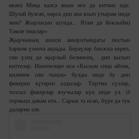
икән) Миңа калса анын исе дә китмәс иде.
Шулай булгач, нәрсә дип ана язып утырам инде
мин? Жырласын шунда... Ятам да йоклыйм)
Тәмле төшләр»
Җырчының шәхси аккаунтындагы постын
һәркем үзенчә аңлады. Берәүләр бәхәскә кереп,
син үзең дә җырлый белмисең, дип кызып
киттеләр. Икенчеләре исә «Кызым сиңа әйтәм,
киленем син тыңла» булды инде бу дип
фикерен күтәреп алдылар. Төртмә сүзләр,
тозсыз фикерләр язучылар күп инде ул. Ә
тормыш дәвам итә... Сарык та исән, бүре дә тук
диләрме әле.