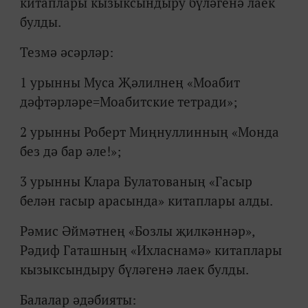
китаплары кызыксындыру бүләгенә лаек
булды.
Тезмә әсәрләр:
1 урынны Муса Җәлилнең «Моабит
дәфтәрләре=Моабитские тетради»;
2 урынны Роберт Миңнуллинның «Монда
без дә бар әле!»;
3 урынны Клара Булатованың «Гасыр
белән гасыр арасында» китаплары алды.
Рәмис Әймәтнең «Бозлы җилкәннәр»,
Рәдиф Гаташның «Ихласнамә» китаплары
кызыксындыру бүләгенә лаек булды.
Балалар әдәбияты: