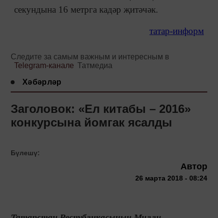
секундына 16 метрга кадәр җитәчәк.
татар-информ
Следите за самым важным и интересным в
Telegram-канале
Татмедиа
Хәбәрләр
Заголовок: «Ел китабы – 2016»
конкурсына йомгак ясалды
Бүлешү:
Автор
26 марта 2018 - 08:24
Татарстан Республикасының Милли