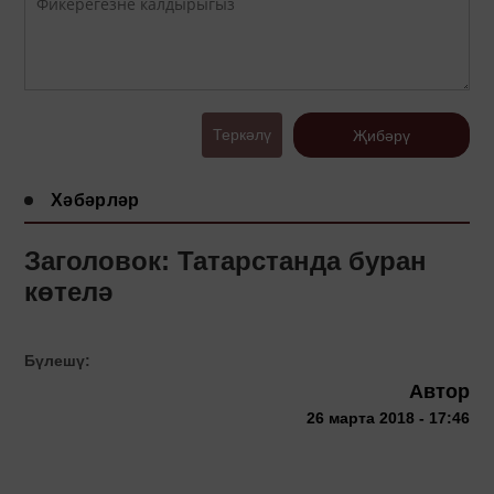
Теркәлү
Җибәрү
Хәбәрләр
Заголовок: Татарстанда буран
көтелә
Бүлешү:
Автор
26 марта 2018 - 17:46