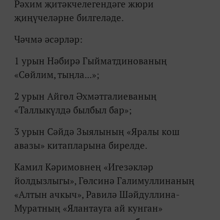
Рәхим җитәкчелегендәге жюри
җиңүчеләрне билгеләде.
Чәчмә әсәрләр:
1 урын Нәбирә Гыйматдинованың
«Сөйлим, тыңла...»;
2 урын Айгөл Әхмәтгалиеваның
«Таллыкүлдә былбыл бар»;
3 урын Сәйдә Зыялының «Яралы кош
авазы» китапларына бирелде.
Камил Кәримовнең «Игезәкләр
йолдызлыгы», Гөлсинә Галимуллинаның
«Алтын ачкыч», Равилә Шәйдуллина-
Муратның «Ялантауга ай кунган»