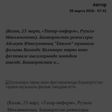
Автор
26 марта 2018 - 07:41
(Казан, 23 март, «Татар-информ», Рузилә
Мөхәммәтова). Башкортстан режиссеры
Айсыуак Юмагуловның “Етегән” музыкаль
фильмы Казанда Халыкара төрки кино
фестивале кысаларында тәкъдим
ителде. Башкортстан к...
(Казан, 23 март, «Татар-информ», Рузилә
Мөхәммәтова). Башкортстан режиссеры