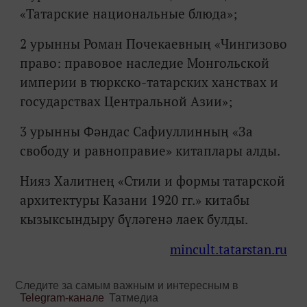
«Татарские национальные блюда»;
2 урынны Роман Почекаевның «Чингизово
право: правовое наследие Монгольской
империи в тюркско-татарских ханствах и
государствах Центральной Азии»;
3 урынны Фәндас Сафиуллинның «За
свободу и равноправие» китаплары алды.
Нияз Халитнең «Стили и формы татарской
архитектуры Казани 1920 гг.» китабы
кызыксындыру бүләгенә лаек булды.
mincult.tatarstan.ru
Следите за самым важным и интересным в
Telegram-канале
Татмедиа