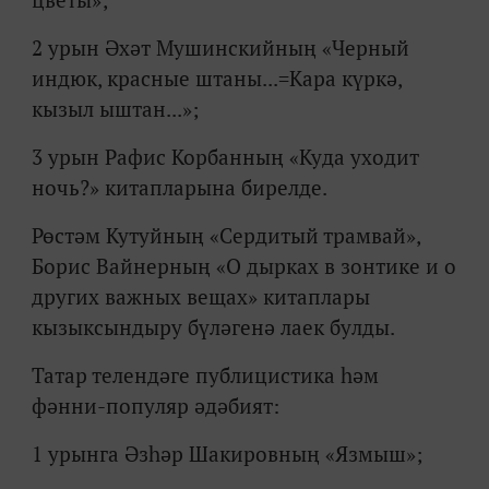
цветы»;
2 урын Әхәт Мушинскийның «Черный
индюк, красные штаны...=Кара күркә,
кызыл ыштан...»;
3 урын Рафис Корбанның «Куда уходит
ночь?» китапларына бирелде.
Рөстәм Кутуйның «Сердитый трамвай»,
Борис Вайнерның «О дырках в зонтике и о
других важных вещах» китаплары
кызыксындыру бүләгенә лаек булды.
Татар телендәге публицистика һәм
фәнни-популяр әдәбият:
1 урынга Әзһәр Шакировның «Язмыш»;