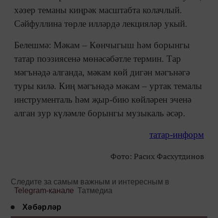
хәзер теманы киңрәк масштабта колачлый.
Сәйфуллина төрле илләрдә лекцияләр укый.
Белешмә: Мәкам – Көнчыгыш һәм борынгы
татар поэзиясенә мөнәсәбәтле термин. Тар
мәгънәдә алганда, мәкам көй дигән мәгънәгә
туры килә. Киң мәгънәдә мәкам – уртак темалы
инструменталь һәм җыр-бию көйләрен эченә
алган зур күләмле борынгы музыкаль әсәр.
татар-информ
Фото: Расих Фасхутдинов
Следите за самым важным и интересным в
Telegram-канале
Татмедиа
Хәбәрләр