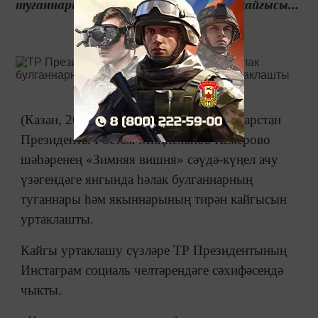
туганнары һәм якыннарының тирән кайгысы...
(Казан, 26 март, «Татар-информ»). Татарстан
Президенты Рөстәм Миңнеханов Кемерово
шәһәренең «Зимняя вишня» сәүдә-күңел ачу
үзәгендәге янгында һәлак булганнарның
туганнары һәм якыннарының тирән кайгысын
уртаклашты.
Кайгы уртаклашу сүзләре ТР Президентының
Инстаграм социаль челтәрендәге сәхифәсендә
чыкты.