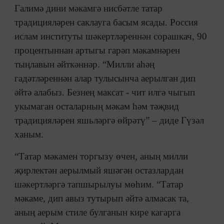
Галимә дини мәкамгә нисбәтле татар
традицияләрен саклауга басым ясады. Россия
ислам институты шәкертләреннән сорашкач, 90
процентыннан артыгы гарәп мәкамнәрен
тыңлавын әйткәннәр. “Милли аһәң
гадәтләреннән алар тулысынча аерылган дип
әйтә алабыз. Безнең максат - чит илгә чыгып
укымаган осталарның мәкам һәм тәҗвид
традицияләрен яшьләргә өйрәтү” – диде Гүзәл
ханым.
“Татар мәкамен торгызу өчен, аның милли
җирлектән аерылмый яшәгән остазлардан
шәкертләргә тапшырылуы мөһим. “Татар
мәкаме, дип авыз тутырып әйтә алмасак та,
аның аерым стиле булганын кире кагарга