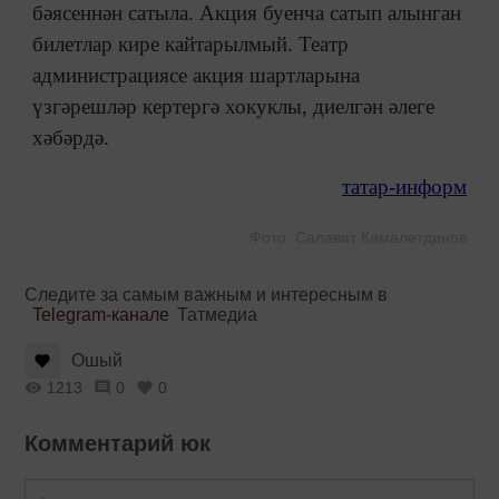
бәясеннән сатыла. Акция буенча сатып алынган
билетлар кире кайтарылмый. Театр
администрациясе акция шартларына
үзгәрешләр кертергә хокуклы, диелгән әлеге
хәбәрдә.
татар-информ
Фото: Салават Камалетдинов
Следите за самым важным и интересным в
Telegram-канале
Татмедиа
Ошый
1213
0
0
Комментарий юк