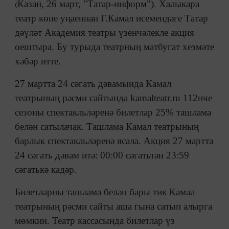
(
Казан, 26 март, "Татар-информ"). Халыкара
театр көне уңаеннан Г.Камал исемендәге Татар
дәүләт Академия театры үзенчәлекле акция
оештыра. Бу турыда театрның матбугат хезмәте
хәбәр итте.
27 мартта 24 сәгать дәвамында Камал
театрының рәсми сайтында kamalteatr.ru 112нче
сезоны спектакльләренә билетлар 25% ташлама
белән сатылачак. Ташлама Камал театрының
барлык спектакльләренә ясала. Акция 27 мартта
24 сәгать дәвам итә: 00:00 сәгатьтән 23:59
сәгатькә кадәр.
Билетларны ташлама белән бары тик Камал
театрының рәсми сайты аша гына сатып алырга
мөмкин. Театр кассасында билетлар үз