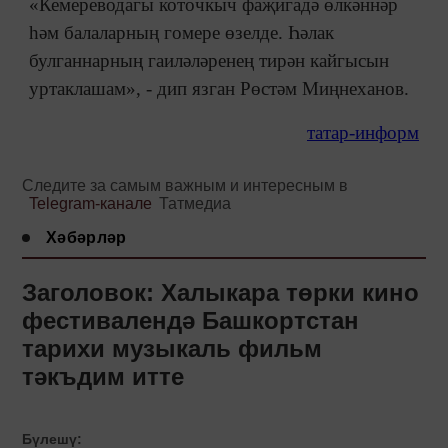
«Кемереводагы коточкыч фаҗигадә өлкәннәр
һәм балаларның гомере өзелде. Һәлак
булганнарның гаиләләренең тирән кайгысын
уртаклашам», - дип язган Рөстәм Миңнеханов.
татар-информ
Следите за самым важным и интересным в
Telegram-канале
Татмедиа
Хәбәрләр
Заголовок: Халыкара төрки кино
фестивалендә Башкортстан
тарихи музыкаль фильм
тәкъдим итте
Бүлешү: