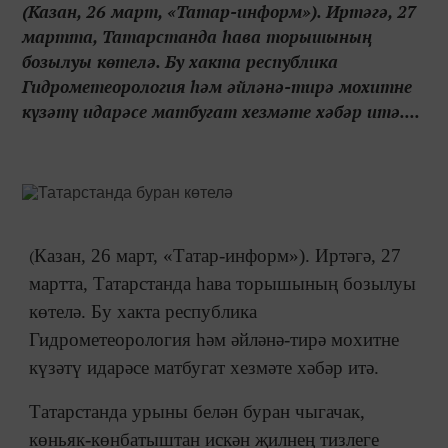
(Казан, 26 март, «Татар-информ»). Иртәгә, 27
мартта, Татарстанда һава торышының
бозылуы көтелә. Бу хакта республика
Гидрометеорология һәм әйләнә-тирә мохитне
күзәтү идарәсе матбугат хезмәте хәбәр итә....
(
Казан, 26 март, «Татар-информ»). Иртәгә, 27
мартта, Татарстанда һава торышының бозылуы
көтелә. Бу хакта республика
Гидрометеорология һәм әйләнә-тирә мохитне
күзәтү идарәсе матбугат хезмәте хәбәр итә.
Татарстанда урыны белән буран чыгачак,
көньяк-көнбатыштан искән җилнең тизлеге