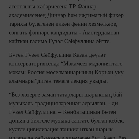
агентлыгы хәбәрчесенә ТР Фәннәр
академиясенең Диннәр һәм иҗтимагый фикер
тарихы бүлегенең өлкән фәнни хезмәткәре,
сәнгать фәннәре кандидаты - Амстердамнан
кайткан галимә Гүзәл Сәйфуллина әйтте.
Бүген Гүзәл Сәйфуллина Казан дәүләт
консерваториясендә “Мәкамсез мәдәнияттәге
мәкам: Россия мөселманнарының Коръән уку
алымнары”дигән темага лекция укыды.
“Без хәзерге заман татарлары шәрыкның бай
музыкаль традицияләреннән аерылган, - ди
Гүзәл Сәйфуллина. – Көнбатышның бөтен
дөньяга билгеле музыка сәнгате булган кебек,
куәтле цивилизация тәшкил иткән шәрык
илләре дә көй-моңсыз яшәмәгән бит. Хәер, без