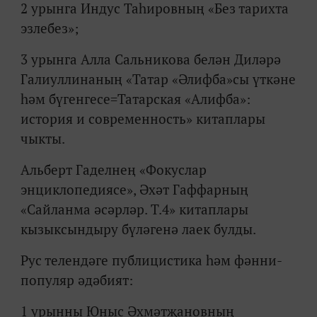
2 урынга Индус Таһировның «Без тарихта
эзлебез»;
3 урынга Алла Сальникова белән Диләрә
Галиуллинаның «Татар «Әлифба»сы үткәне
һәм бүгенгесе=Татарская «Алифба»:
история и современность» китаплары
чыкты.
Альберт Гаделнең «Фокуслар
энциклопедиясе», Әхәт Гаффарның
«Сайланма әсәрләр. Т.4» китаплары
кызыксындыру бүләгенә лаек булды.
Рус телендәге публицистика һәм фәнни-
популяр әдәбият:
1 урынны Юныс Әхмәтҗановның