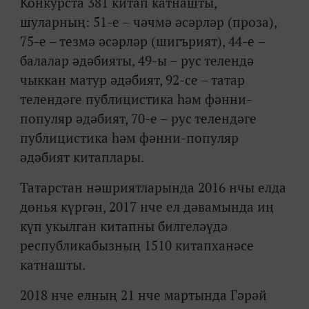
Конкурста 381 китап катнашты,
шуларның: 51-е – чәчмә әсәрләр (проза),
75-е – тезмә әсәрләр (шигърият), 44-е –
балалар әдәбияты, 49-ы – рус телендә
чыккан матур әдәбият, 92-се – татар
телендәге публицистика һәм фәнни-
популяр әдәбият, 70-е – рус телендәге
публицистика һәм фәнни-популяр
әдәбият китаплары.
Татарстан нәшриятларында 2016 нчы елда
дөнья күргән, 2017 нче ел дәвамында иң
күп укылган китапны билгеләүдә
республикабызның 1510 китапханәсе
катнашты.
2018 нче елның 21 нче мартында Гәрәй