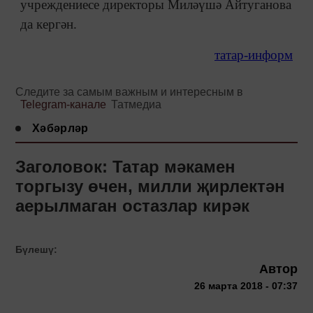
учреждениесе директоры Миләүшә Айтуганова
да кергән.
татар-информ
Следите за самым важным и интересным в
Telegram-канале
Татмедиа
Хәбәрләр
Заголовок: Татар мәкамен
торгызу өчен, милли җирлектән
аерылмаган остазлар кирәк
Бүлешү:
Автор
26 марта 2018 - 07:37