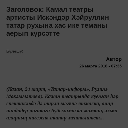
Заголовок: Камал театры
артисты Искәндәр Хәйруллин
татар рухына хас ике теманы
аерып күрсәтте
Бүлешү:
Автор
26 марта 2018 - 07:35
(Казан, 24 март, «Татар-информ», Рузилә
Мөхәммәтова). Камал театрында куелган һәр
спектакльдә дә тирән мәгънә ятмаска, алар
ниндидер логикага буйсынмаска мөмкин, әмма
аларның нигезенә татар менталитет...