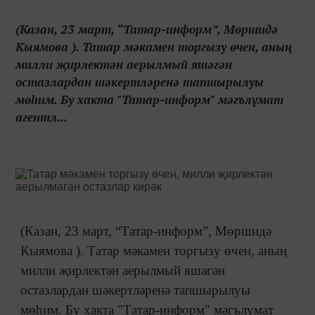
(Казан, 23 март, “Татар-информ”, Мөршидә
Кыямова ). Татар мәкамен торгызу өчен, аның
милли җирлектән аерылмый яшәгән
остазлардан шәкертләренә тапшырылуы
мөһим. Бу хакта "Татар-информ" мәгълүмат
агентл...
(Казан, 23 март, “Татар-информ”, Мөршидә
Кыямова ). Татар мәкамен торгызу өчен, аның
милли җирлектән аерылмый яшәгән
остазлардан шәкертләренә тапшырылуы
мөһим. Бу хакта "Татар-информ" мәгълүмат