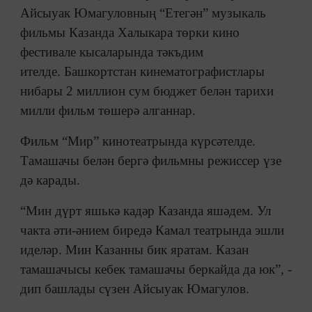
Айсыуак Юмагуловның “Етегән” музыкаль
фильмы Казанда Халыкара төрки кино
фестивале кысаларында тәкъдим
ителде. Башкортстан кинематографистлары
нибары 2 миллион сум бюджет белән тарихи
милли фильм төшерә алганнар.
Фильм “Мир” кинотеатрында күрсәтелде.
Тамашачы белән бергә фильмны режиссер үзе
дә карады.
“Мин дүрт яшькә кадәр Казанда яшәдем. Ул
чакта әти-әнием биредә Камал театрында эшли
иделәр. Мин Казанны бик яратам. Казан
тамашачысы кебек тамашачы беркайда да юк”, -
дип башлады сүзен Айсыуак Юмагулов.