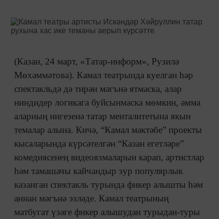
(Казан, 24 март, «Татар-информ», Рузилә
Мөхәммәтова). Камал театрында куелган һәр
спектакльдә дә тирән мәгънә ятмаска, алар
ниндидер логикага буйсынмаска мөмкин, әмма
аларның нигезенә татар менталитетына якын
темалар алына. Кичә, “Камал мәктәбе” проекты
кысаларында күрсәтелгән “Казан егетләре”
комедиясенең видеоязмаларын карап, артистлар
һәм тамашачы кайчандыр зур популярлык
казанган спектакль турында фикер алышты һәм
аннан мәгънә эзләде. Камал театрының
матбугат үзәге фикер алышудан турыдан-туры