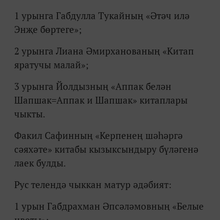
1 урынга Габдулла Тукайның «Әтәч илә
Энҗе бөртеге»;
2 урынга Лиана Әмирханованың «Китап
яратучы малай»;
3 урынга Йолдызның «Аппак белән
Шапшак=Аппак и Шапшак» китаплары
чыкты.
Факил Сафинның «Керпенең шәһәргә
сәяхәте» китабы кызыксындыру бүләгенә
лаек булды.
Рус телендә чыккан матур әдәбият:
1 урын Габдрахман Әпсәләмовның «Белые