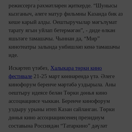
режиссерга рәхмәтләрен җиткерде. “Шунысы
кызганыч, әлеге матур фильмны Казанда бик аз
кеше карый алды. Оештыручылар мәгълүмат
тарату ягын уйлап бетермәгән”, - диде өлкән
яшьтәге тамашачы. Чыннан да, “Мир”
кинотеатры залында унбишләп кенә тамашачы
иде.
Искәртеп үтәбез,
Халыкара төрки кино
фестивале
21-25 март көннәрендә үтә. Әлеге
кинофорум беренче мәртәбә уздырыла. Аны
оештыру идеясе белән Төрки дөнья кино
ассоциациясе чыккан. Беренче кинофорум
уздыру урыны итеп Казан сайланган. Төрки
дөнья кино ассоциациясенең президиум
составына Россиядән “Татаркино” дәүләт