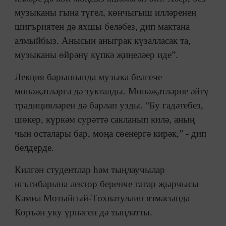
музыканы гына түгел, көнчыгыш илләренең
шигъриятен дә яхшы беләбез, дип мактана
алмыйбыз. Анысын аныграк күзалласак та,
музыканы өйрәнү күпкә җиңеләер иде”.
Лекция барышында музыка белгече
мөнәҗәтләргә дә тукталды. Мөнәҗәтләрне әйтү
традицияләрен дә барлап узды. “Бу гадәтебез,
шөкер, күркәм сурәттә сакланып килә, аның
чын осталары бар, моңа сөенергә кирәк,” - дип
белдерде.
Килгән студентлар һәм тыңлаучылар
игътибарына лектор беренче татар җырчысы
Камил Мотыйгый-Төхватуллин язмасында
Коръән уку үрнәген дә тыңлатты.