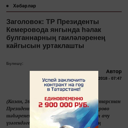
Хәбәрләр
Заголовок: ТР Президенты
Кемеровода янгында һәлак
булганнарның гаиләләренең
кайгысын уртаклашты
Бүлешү:
Автор
26 марта 2018 - 07:47
(Казан, 26 март, «Татар-информ»). Татарстан
Президенты Рөстәм Миңнеханов Кемерово
шәһәренең «Зимняя вишня» сәүдә-күңел ачу
үзәгендәге янгында һәлак булганнарның