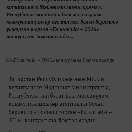
китапханәсе Мәдәният министрлыгы,
Республика матбугат һәм массакүләм
коммуникацияләр агентлыгы белән берлектә
үткәрелә торган «Ел китабы – 2016»
конкурсына йомгак ясады...
Татарстан Республикасының Милли
китапханәсе Мәдәният министрлыгы,
Республика матбугат һәм массакүләм
коммуникацияләр агентлыгы белән
берлектә үткәрелә торган «Ел китабы –
2016» конкурсына йомгак ясады.