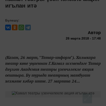
игълан итә
Бүлешү:
Автор
26 марта 2018 - 17:48
(Казан, 26 март, "Татар-информ"). Халыкара
театр көне уңаеннан Г.Камал исемендәге Татар
дәүләт Академия театры үзенчәлекле акция
оештыра. Бу турыда театрның матбугат
хезмәте хәбәр итте. 27 мартта 24...