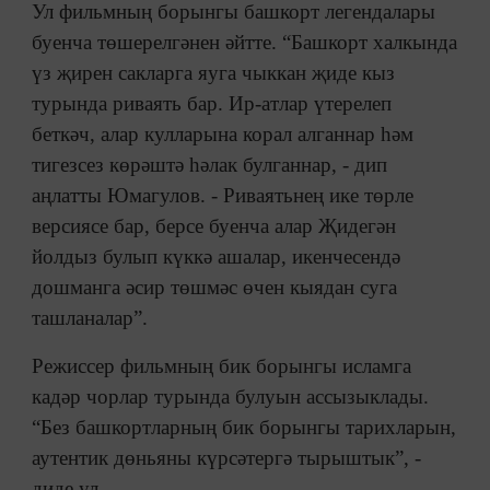
Ул фильмның борынгы башкорт легендалары
буенча төшерелгәнен әйтте. “Башкорт халкында
үз җирен сакларга яуга чыккан җиде кыз
турында риваять бар. Ир-атлар үтерелеп
беткәч, алар кулларына корал алганнар һәм
тигезсез көрәштә һәлак булганнар, - дип
аңлатты Юмагулов. - Риваятьнең ике төрле
версиясе бар, берсе буенча алар Җидегән
йолдыз булып күккә ашалар, икенчесендә
дошманга әсир төшмәс өчен кыядан суга
ташланалар”.
Режиссер фильмның бик борынгы исламга
кадәр чорлар турында булуын ассызыклады.
“Без башкортларның бик борынгы тарихларын,
аутентик дөньяны күрсәтергә тырыштык”, -
диде ул.