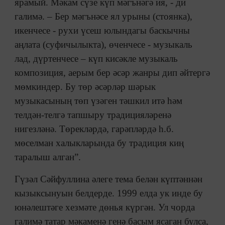
ярамый. Мәкам сүзе күп мәгънәгә ия, - ди
галимә. – Бер мәгънәсе ял урыны (стоянка),
икенчесе - рухи үсеш юлындагы баскычны
аңлата (суфичылыкта), өченчесе - музыкаль
лад, дүртенчесе – күп кисәкле музыкаль
композиция, аерым бер әсәр жанры дип әйтергә
мөмкиндер. Бу төр әсәрләр шәрык
музыкасының төп үзәген тәшкил итә һәм
телдән-телгә тапшыру традицияләренә
нигезләнә. Төрекләрдә, гарәпләрдә һ.б.
мөселман халыкларында бу традиция киң
таралыш алган”.
Гүзәл Сәйфуллина әлеге тема белән күптәннән
кызыксынуын белдерде. 1999 елда ук инде бу
юнәлештәге хезмәте дөнья күргән. Ул чорда
галимә татар мәкаменә генә басым ясаган булса,