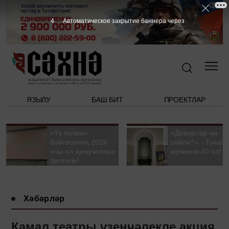
3
Автоматическое закрытие баннера через
ЯЗЫЛУ
БАШ БИТ
ПРОЕКТЛАР
«Үз телем»
«Диварлар ни
бәйгесенең 2026
сөйли?» - Тукай
нчы ел җиңүчеләре
музеена 40 ел!
билгеле!
Хәбәрләр
Камал театры үзенчәлекле акция