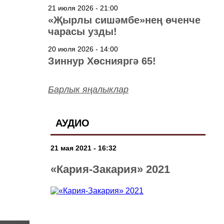
төшерелә!
21 июля 2026 - 21:00
«Җырлы сишәмбе»нең өченче
чарасы узды!
20 июля 2026 - 14:00
Зиннур Хөснияргә 65!
Барлык яңалыклар
АУДИО
21 мая 2021 - 16:32
«Кария-Закария» 2021