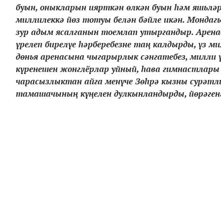
буын, оныкларын иярткән өлкән буын һәм яшьләр
миллилеккә йөз тотуы белән бәйле икән. Монда
зур адым ясалганын тоемлап утыргандыр. Аренад
үрелеп бирелүе һәрберебезне таң калдырды, үз ми
дөнья аренасына чыгарырлык сәнгатебез, милли 
күренешен жонглёрлар уйный, һава гимнастлары 
чарасызлыктан айга менүче Зөһрә кызны сурәтли
тамашачының күңелен дулкынландырды, йөрәгенә ү