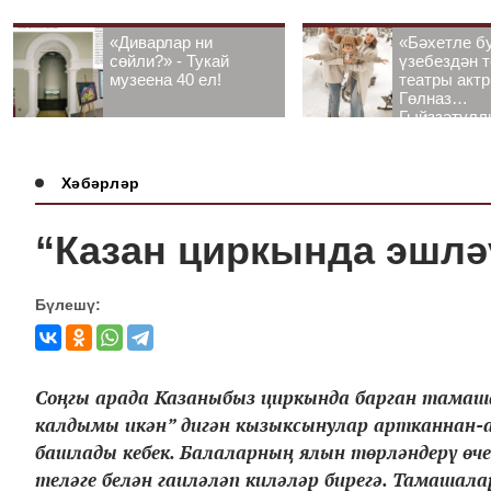
«Диварлар ни
«Бәхетле б
сөйли?» - Тукай
үзебездән т
музеена 40 ел!
театры акт
Гөлназ
Гыйззәтулл
Гатауллина
әңгәмә
Хәбәрләр
“Казан циркында эшлә
Бүлешү:
Соңгы арада Казаныбыз циркында барган тамаша
калдымы икән” дигән кызыксынулар артканнан-а
башлады кебек. Балаларның ялын төрләндерү өчен
теләге белән гаиләләп киләләр бирегә. Тамашала