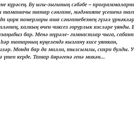
не күрәсең. Бу ыгы-зыгының сәбәбе – программаларн
гы тамашачы татар сәнгате, мәдәнияте үсешенә таг
а цирк номерлары аша сәнгатебезнең гүзәл үрнәклә
лләтең, халкың өчен чиксез горурлык хисләре уянды. 
үзаңыбыз бар. Менә шүрәле- гимнастлар чыга, сабан
һәр татарның күңелендә кызгану хисе уяткан,
ләр. Монда бар да милли, тылсымлы, сихри булды. У
теп керде. Татар йөрәгенә генә микән...