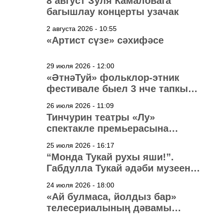
8 август Зуля Камаловага
багышлау концерты узачак
2 августа 2026 - 10:55
«Артист сүзе» сәхифәсе
29 июля 2026 - 12:00
«ӘтнәТуй» фольклор-этник
фестивале быел 3 нче тапкыр
узачак
26 июля 2026 - 11:09
Тинчурин театры «Лу»
спектакле премьерасына
әзерләнә
25 июля 2026 - 16:17
“Монда Тукай рухы яши!”.
Габдулла Тукай әдәби музеена
40 ел
24 июля 2026 - 18:00
«Ай булмаса, йолдыз бар»
телесериалының дәвамы