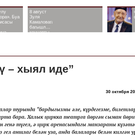
улу
8 август
ора». Буа
Зуля
рисасы
Камаловага
багышлау
ина-
концерты
 белән
узачак
ү – хыял иде”
30 октября 20
лар турында “бардыгызмы әле, күрдегезме, билетла
рта бара. Халык циркка театрга йөргән сыман йөри
 генә түгел, ә цирк аренасындагы манзараны күзәтә
р гел аншлаг белән уза, анда балалары белән килгән 