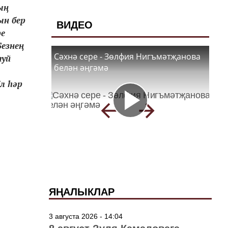
ың
ын бер
ВИДЕО
ре
Безнең
Сәхнә сере - Зөлфия Нигъмәтҗанова
туй
белән әңгәмә
л һәр
ЯҢАЛЫКЛАР
3 августа 2026 - 14:04