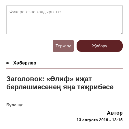
Теркәлү
Җибәрү
Хәбәрләр
Заголовок: «Әлиф» иҗат
берләшмәсенең яңа тәҗрибәсе
Бүлешү:
Автор
13 августа 2019 - 13:15