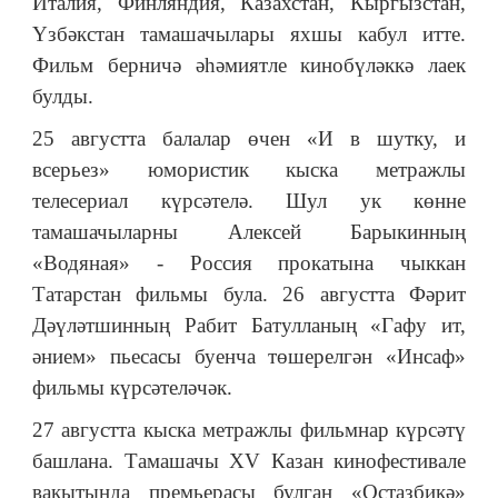
Италия, Финляндия, Казахстан, Кыргызстан,
Үзбәкстан тамашачылары яхшы кабул итте.
Фильм берничә әһәмиятле кинобүләккә лаек
булды.
25 августта балалар өчен «И в шутку, и
всерьез» юмористик кыска метражлы
телесериал күрсәтелә. Шул ук көнне
тамашачыларны Алексей Барыкинның
«Водяная» - Россия прокатына чыккан
Татарстан фильмы була. 26 августта Фәрит
Дәүләтшинның Рабит Батулланың «Гафу ит,
әнием» пьесасы буенча төшерелгән «Инсаф»
фильмы күрсәтеләчәк.
27 августта кыска метражлы фильмнар күрсәтү
башлана. Тамашачы XV Казан кинофестивале
вакытында премьерасы булган «Остазбикә»