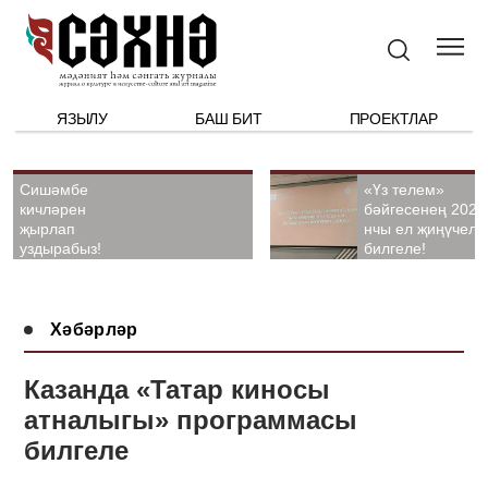
ЯЗЫЛУ
БАШ БИТ
ПРОЕКТЛАР
Сишәмбе
«Үз телем»
кичләрен
бәйгесенең 2026
җырлап
нчы ел җиңүчелә
уздырабыз!
билгеле!
Хәбәрләр
Казанда «Татар киносы
атналыгы» программасы
билгеле