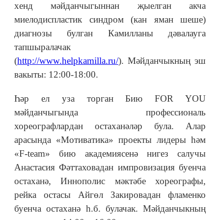
хенд мәйданчыгыннан җыелган акча
миелодиспластик синдром (кан яман шеше)
диагнозы булган Камилланы дәвалауга
тапшыралачак
(
http://www.helpkamilla.ru/
). Мәйданчыкның эш
вакыты: 12:00-18:00.
Һәр ел уза торган Бию FOR YOU
мәйданчыгында профессиональ
хореографлардан остаханәләр була. Алар
арасында «Мотиватика» проекты лидеры һәм
«F-team» бию академиясенә нигез салучы
Анастасия Фәттаховадан импровизация буенча
остаханә, Иннополис мәктәбе хореографы,
рейка остасы Айгөл Закировадан фламенко
буенча остаханә һ.б. булачак. Мәйданчыкның