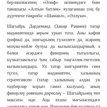
берләшмәсенең «Әлиф» исемендәге бию
тамашасы «Алтын битлек» яулаганнан соң бу
дүртенче тәҗрибә: «Шамаил», «Әллүки».
Шагыйрь Дәрдемәнд (Закир Рәмиев) татар
мәдәниятендә аерым урып тота. Аны кафия
(рифма) да, шигырьнең гүзәллеге дә, әсәрнең
моңлы-көйле булуы да кызыксындырмый, ә
бәлки әсәрдәге фикернең тыгызлыгы,
күпкатламлыгы һәм сабыр тәңгәллек-тигезлек
кызыксындыра. Ул татар шигъриятен генә
түгел, татар мәдәниятен, халыкның
стратегиясен (татар халыкның алдан ук
тәдбирләр корып гамәл кылуын), аның
фикерләү рәвешен дөресләү – Шагыйрьнең төп
максаты иде. Аңа яхшы мәгънәсендәге
«шартлау» кирәк иде. Ниндидер бер күләмдә ул