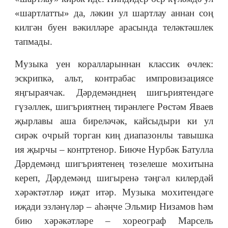
«шартлатты» да, ләкин ул шартлау аннан соң
килгән буен вәкилләре арасында теләктәшлек
тапмады.
Музыка уен коралларыннан классик өчлек:
эскрипкә, альт, контрабас импровизациясе
яңгыраячак. Дәрдемәнднең шигьриятендәге
гүзәллек, шигъриятнең тирәнлеге Рөстәм Яваев
җырлавы аша биреләчәк, кайсыдыри ки ул
сирәк очрый торган киң диапазонлы тавышка
ия җырчы – контртенор. Биюче Нурбәк Батулла
Дәрдемәнд шигъриятенең төзелеше мохитына
кереп, Дәрдемәнд шигыренә тәңгәл килердәй
хәрәктәтләр иҗат итәр. Музыка мохитендәге
иҗади эзләнүләр – аһәңче Эльмир Низамов һәм
бию хәрәкәтләре – хореограф Марсель