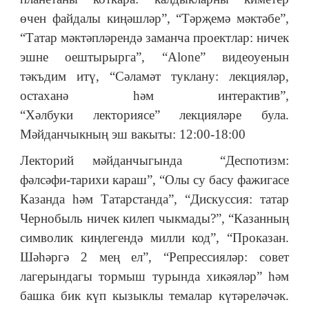
өчен файдалы киңәшләр”, “Тәрҗемә мәктәбе”,
“Татар мәктәпләрендә заманча проектлар: ничек
эшне оештырырга”, “Alone” видеоуенын
тәкъдим итү, “Сәламәт туклану: лекцияләр,
остаханә һәм интерактив”,
“Хәлбуки лекториясе” лекцияләре була.
Мәйданчыкның эш вакыты: 12:00-18:00
Лекторий мәйданчыгында “Деспотизм:
фәлсәфи-тарихи караш”, “Олы су басу фажигасе
Казанда һәм Татарстанда”, “Дискуссия: татар
Чернобыль ничек килеп чыкмады?”, “Казанның
символик киңлегендә милли код”, “Проказан.
Шәһәргә 2 мең ел”, “Репрессияләр: совет
лагерындагы тормыш турында хикәяләр” һәм
башка бик күп кызыклы темалар күтәреләчәк.