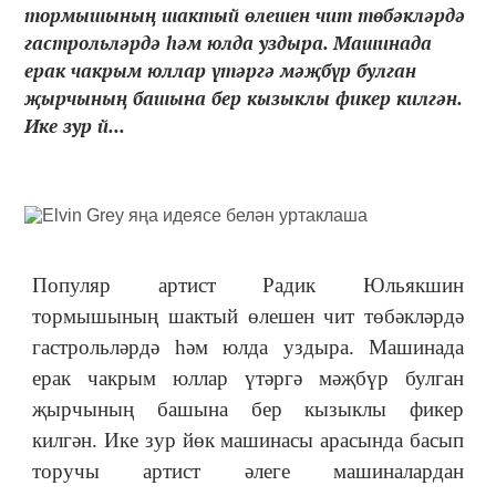
тормышының шактый өлешен чит төбәкләрдә
гастрольләрдә һәм юлда уздыра. Машинада
ерак чакрым юллар үтәргә мәҗбүр булган
җырчының башына бер кызыклы фикер килгән.
Ике зур й...
Популяр артист Радик Юльякшин
тормышының шактый өлешен чит төбәкләрдә
гастрольләрдә һәм юлда уздыра. Машинада
ерак чакрым юллар үтәргә мәҗбүр булган
җырчының башына бер кызыклы фикер
килгән. Ике зур йөк машинасы арасында басып
торучы артист әлеге машиналардан