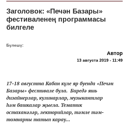
Заголовок: «Печән Базары»
фестиваленең программасы
билгеле
Бүлешү:
Автор
13 августа 2019 - 11:49
17-18 августта Кабан күле яр буенда «Печән
Базары» фестивале була. Биредә яшь
дизайнерлар, кулинарлар, музыкантлар
һәм башкалар җыела. Тематик
остаханәләр, лекторийлар, тәмле тәм-
томнарны татып карау...