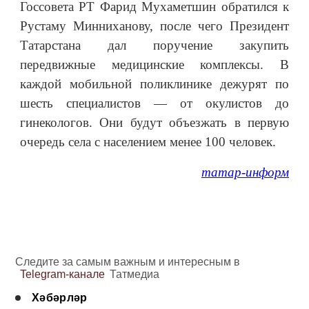
Госсовета РТ Фарид Мухаметшин обратился к
Рустаму Минниханову, после чего Президент
Татарстана дал поручение закупить
передвижные медицинские комплексы. В
каждой мобильной поликлинике дежурят по
шесть специалистов — от окулистов до
гинекологов. Они будут объезжать в первую
очередь села с населением менее 100 человек.
татар-информ
Следите за самым важным и интересным в
Telegram-канале
Татмедиа
Хәбәрләр