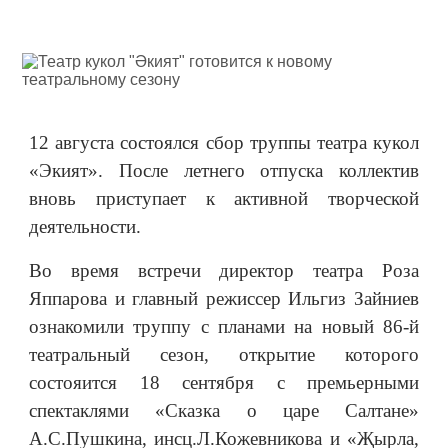
12 августа состоялся сбор труппы театра кукол
«Экият». После летнего отпуска коллектив
вновь приступает к активной творческой
деятельности.
Во время встречи директор театра Роза
Яппарова и главный режиссер Ильгиз Зайниев
ознакомили труппу с планами на новый 86-й
театральный сезон, открытие которого
состояится 18 сентября с премьерными
спектаклями «Сказка о царе Салтане»
А.С.Пушкина, инсц.Л.Кожевникова и «Җырла,