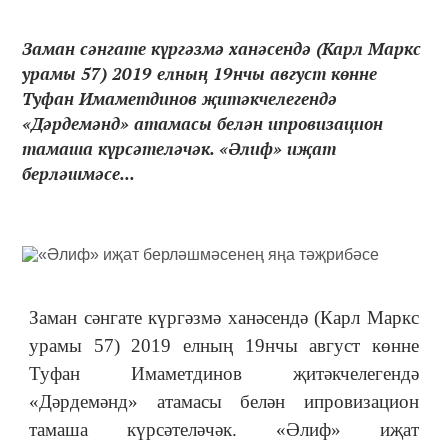
Заман сәнгате күргәзмә ханәсендә (Карл Маркс
урамы 57) 2019 елның 19нчы август көнне
Туфан Имаметдинов җитәкчелегендә
«Дәрдемәнд» атамасы белән ипровизацион
тамаша күрсәтеләчәк. «Әлиф» иҗат
берләшмәсе...
Заман сәнгате күргәзмә ханәсендә (Карл Маркс
урамы 57) 2019 елның 19нчы август көнне
Туфан Имаметдинов җитәкчелегендә
«Дәрдемәнд» атамасы белән ипровизацион
тамаша күрсәтеләчәк. «Әлиф» иҗат