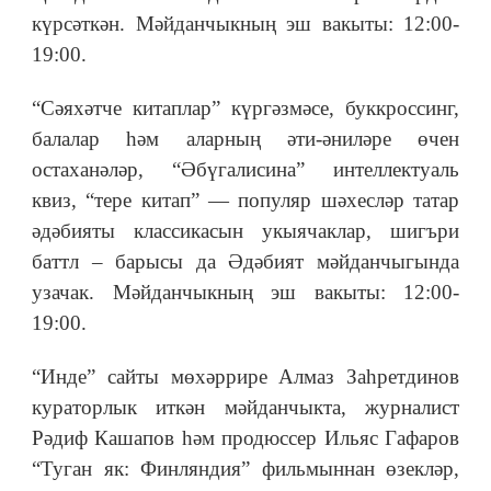
күрсәткән. Мәйданчыкның эш вакыты: 12:00-
19:00.
“Сәяхәтче китаплар” күргәзмәсе, буккроссинг,
балалар һәм аларның әти-әниләре өчен
остаханәләр, “Әбүгалисина” интеллектуаль
квиз, “тере китап” — популяр шәхесләр татар
әдәбияты классикасын укыячаклар, шигъри
баттл – барысы да Әдәбият мәйданчыгында
узачак. Мәйданчыкның эш вакыты: 12:00-
19:00.
“Инде” сайты мөхәррире Алмаз Заһретдинов
кураторлык иткән мәйданчыкта, журналист
Рәдиф Кашапов һәм продюссер Ильяс Гафаров
“Туган як: Финляндия” фильмыннан өзекләр,