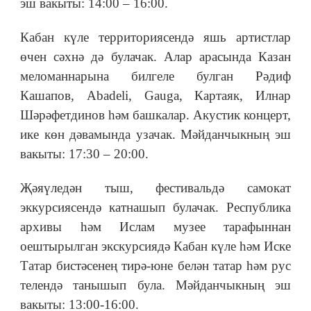
эш вакыты: 14:00 – 16:00.
Кабан күле территориясендә яшь артистлар
өчен сәхнә дә булачак. Алар арасында Казан
меломаннарына билгеле булган Рәдиф
Кашапов, Abadeli, Gauga, Картаяк, Илнар
Шәрәфетдинов һәм башкалар. Акустик концерт,
ике көн дәвамында узачак. Мәйданчыкның эш
вакыты: 17:30 – 20:00.
Җәяүледән тыш, фестивальдә самокат
эккурсиясендә катнашып булачак. Республика
архивы һәм Ислам музее тарафыннан
оештырылган экскурсиядә Кабан күле һәм Иске
Татар бистәсенең тирә-юне белән татар һәм рус
телендә танышып була. Мәйданчыкның эш
вакыты: 13:00-16:00.