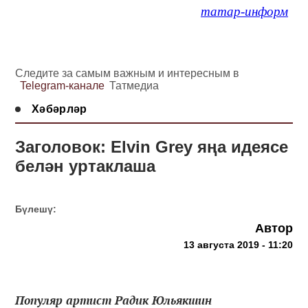
татар-информ
Следите за самым важным и интересным в
Telegram-канале
Татмедиа
Хәбәрләр
Заголовок: Elvin Grey яңа идеясе
белән уртаклаша
Бүлешү:
Автор
13 августа 2019 - 11:20
Популяр артист Радик Юльякшин