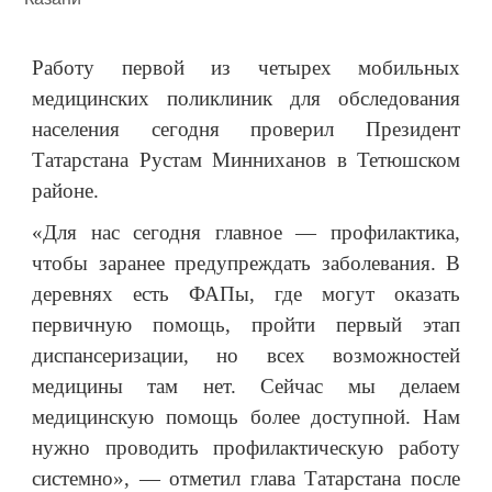
Работу первой из четырех мобильных
медицинских поликлиник для обследования
населения сегодня проверил Президент
Татарстана Рустам Минниханов в Тетюшском
районе.
«Для нас сегодня главное — профилактика,
чтобы заранее предупреждать заболевания. В
деревнях есть ФАПы, где могут оказать
первичную помощь, пройти первый этап
диспансеризации, но всех возможностей
медицины там нет. Сейчас мы делаем
медицинскую помощь более доступной. Нам
нужно проводить профилактическую работу
системно», — отметил глава Татарстана после