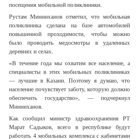
посещения мобильной поликлиники.
Рустам Минниханов отметил, что мобильная
поликлиника сделана на базе автомобилей
повышенной проходимости, чтобы можно
было проводить медосмотры в удаленных
деревнях и селах.
«В течение года мы охватим все население, а
специалисты в этих мобильных поликлиниках
— лучшие в Казани. Поэтому я думаю, что
население почувствует заботу, которую должно
обеспечить государство», — подчеркнул
Минниханов.
Как сообщил министр здравоохранения РТ
Марат Садыков, всего в республике будут
работать 4 мобильных комплекса с кабинетами