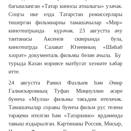
багышланган «Татар киносы атналыгы» узачак.
Соңгы ике елда Татарстан режиссерлары
төшергән фильмнарны тамашачылар «Мир»
кинотеатрында күрәчәк. 23 августта ачу
тантанасы Аксенов скверында була,
кинотеатрда Салават Юзеевның «Шиһаб
хәзрәт» документаль фильмы белән ачыла. Бу
турыда Казан мэриясе матбугат хезмәте хәбәр
итте.
24 августта Рамил Фазлыев һәм Әмир
Галиәскәровның Туфан Миңнуллин әсәре
буенча «Мулла» фильмы тәкъдим ителәчәк.
Тамашачылар соравы буенча фильм рус теленә
тәрҗемә ителгән һәм «Татаркино» ярдәмендә
тавыш яздырылган. Картинаны Россия, Мисыр,