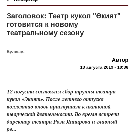
Заголовок: Театр кукол "Әкият"
готовится к новому
театральному сезону
Бүлешү:
Автор
13 августа 2019 - 10:36
12 августа состоялся сбор труппы театра
кукол «Экият». После летнего отпуска
коллектив вновь приступает к активной
творческой деятельности. Во время встречи
директор театра Роза Яппарова и главный
ре...