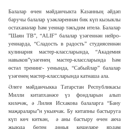
Балалар өчен мәйданчыкта Казанның әйдәп
баручы балалар үзәкләреннән бик күп кызыклы
остаханәләр һәм уеннар тәкъдим ителә. Балалар
”Шаян ТВ”, “ALIF” балалар үзәгеннән нейро-
уеннарда, “Сладость в радость” студиясеннән
кулинария мастер-классларында, “Академия
навыков”үзәгенең мастер-классларында һәм
өстәл тренинг- уенында, “Сабыйлар” балалар
үзәгенең мастер-классларында катнаша ала.
Әлеге мәйданчыкка Татарстан Республикасы
Милли китапханәсе үз фондларын алып
киләчәк, ә Лилия Исхакова балаларга “Бану
маҗаралары”н укыячак. Бу китапны бастыруга
күп көч киткән, ә аны бастыру өчен акча
җыюда бөтен дөнья кешеләре ярдәм