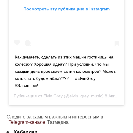
Посмотреть эту публикацию в Instagram
Как думаете, сделать из этих машин гостиницы на
колёсах? Хорошая идея?? При условии, что мы
каждый день проезжаем сотни километров? Может,
хоть спать будем лёжа???‍♂️ ⠀ #ElvinGrey
#ЭлвинГрей
Публикация от
Elvin Grey
(@elvin_grey_music)
8 Авг 2019 в 8:52 PDT
Следите за самым важным и интересным в
Telegram-канале
Татмедиа
Хәбәрләр