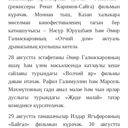
(режиссеры Ренат Кәримов-Сайга) фильмын
күрәчәк. Моннан тыш, Казан халыкара
мөселман кинофестиваленең тагын бер
катнашучысы – Нәсүр Юрушбаев һәм Әмир
Галиәскәровның «Отчий дом» актуаль
драмасының куелышы көтелә.
28 августта эстафетаны Әмир Галиәскәровның
яшәү һәм үлем мәсьәләсендә катлаулы кеше
сайлавы турындагы «Волчий яр» фильмы
дәвам итәчәк. Рафил Галимуллин һәм Марсель
Мәхмүтовның гади авыл малае һәм чын ирләр
дуслыгы турындагы «Җиде малай» татар
комедиясе күрсәтеләчәк.
29 августта тамашачылар Илдар Ягъфәровның
«Байгал» фильмын күрәчәк. 30 августта