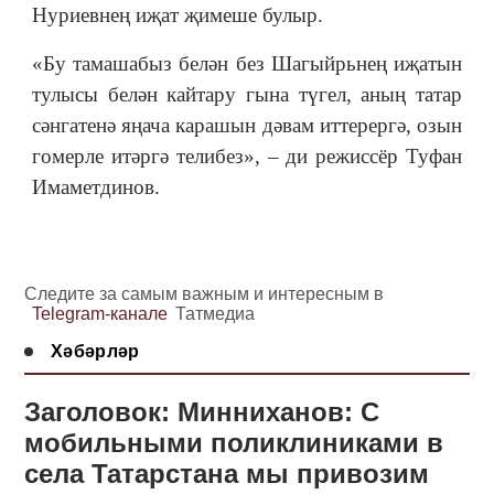
Нуриевнең иҗат җимеше булыр.
«Бу тамашабыз белән без Шагыйрьнең иҗатын
тулысы белән кайтару гына түгел, аның татар
сәнгатенә яңача карашын дәвам иттерергә, озын
гомерле итәргә телибез», – ди режиссёр Туфан
Имаметдинов.
Следите за самым важным и интересным в
Telegram-канале
Татмедиа
Хәбәрләр
Заголовок: Минниханов: С
мобильными поликлиниками в
села Татарстана мы привозим