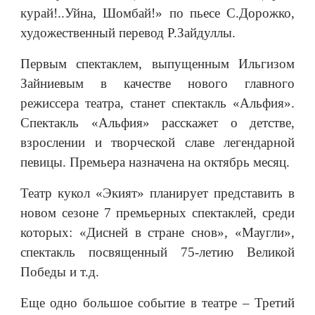
курай!..Уйна, Шомбай!» по пьесе С.Дорожко,
художественный перевод Р.Зайдуллы.
Первым спектаклем, выпущенным Ильгизом
Зайниевым в качестве нового главного
режиссера театра, станет спектакль «Альфия».
Спектакль «Альфия» расскажет о детстве,
взрослении и творческой славе легендарной
певицы. Премьера назначена на октябрь месяц.
Театр кукол «Экият» планирует представить в
новом сезоне 7 премьерных спектаклей, среди
которых: «Дисней в стране снов», «Маугли»,
спектакль посвященный 75-летию Великой
Победы и т.д.
Еще одно большое событие в театре – Третий