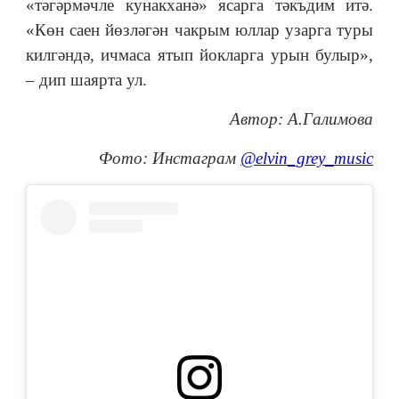
«тәгәрмәчле кунакханә» ясарга тәкъдим итә.
«Көн саен йөзләгән чакрым юллар узарга туры
килгәндә, ичмаса ятып йокларга урын булыр»,
– дип шаярта ул.
Автор: А.Галимова
Фото: Инстаграм
@elvin_grey_music