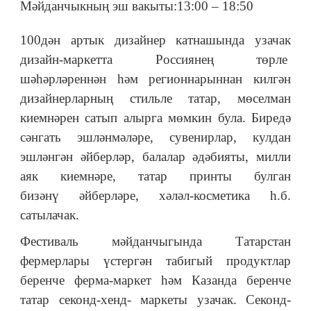
Мәйданчыкның эш вакыты:13:00 – 18:50
100дән артык дизайнер катнашында узачак
дизайн-маркетта Россиянең төрле
шәһәрләреннән һәм регионнарыннан килгән
дизайнерларның стильле татар, мөселман
киемнәрен сатып алырга мөмкин була. Биредә
сәнгать эшләнмәләре, сувенирлар, кулдан
эшләнгән әйберләр, балалар әдәбияты, милли
аяк киемнәре, татар принты булган
бизәнү әйберләре, хәләл-косметика һ.б.
сатылачак.
Фестиваль мәйданчыгында Татарстан
фермерлары үстергән табигый продуктлар
беренче ферма-маркет һәм Казанда беренче
татар секонд-хенд- маркеты узачак. Секонд-