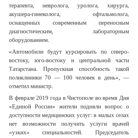
терапевта, невролога, уролога, хирурга,
акушера-гинеколога, офтальмолога,
оснащенных современным переносным
диагностическим, лабораторным
оборудованием.
«Автомобили будут курсировать по северо-
востоку, юго-востоку и центральной части
Татарстана. Пропускная способность такой
поликлиники 70 — 100 человек в день», —
отметил министр.
В феврале 2019 года в Чистополе во время Дня
«Единой России» жители подняли вопрос о
доступности медицинских услуг: в малых селах
нет возможности получить услуги врачей
«узких» специальностей. Председатель