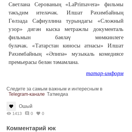
Светлана Серованың «LaPrimavera» фильмы
тәкъдим ителәчәк. Илшат Рәхимбайның
Гөлзада Сафиуллина турындагы «Сложный
узор» дигән кыска метражлы документаль
фильмын бәяләү мөмкинлеге
булачак. «Татарстан киносы атнасы» Илшат
Рәхимбайның «Әпипә» музыкаль комедиясе
премьерасы белән тәмамлана.
татар-информ
Следите за самым важным и интересным в
Telegram-канале
Татмедиа
Ошый
1413
0
0
Комментарий юк