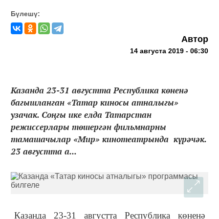
Бүлешү:
Автор
14 августа 2019 - 06:30
Казанда 23-31 августта Республика көненә
багышланган «Татар киносы атналыгы»
узачак. Соңгы ике елда Татарстан
режиссерлары төшергән фильмнарны
тамашачылар «Мир» кинотеатрында күрәчәк.
23 августта а...
Казанда 23-31 августта Республика көненә