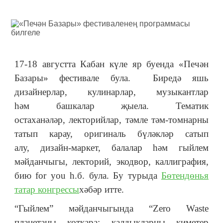
17-18 августта Кабан күле яр буенда «Печән
Базары» фестивале була. Биредә яшь
дизайнерлар, кулинарлар, музыкантлар
һәм башкалар җыела. Тематик
остаханәләр, лекторийлар, тәмле тәм-томнарны
татып карау, оригиналь бүләкләр сатып
алу, дизайн-маркет, балалар һәм гыйлем
мәйданчыгы, лекторий, экодвор, каллиграфия,
бию for you һ.б. була. Бу турыда
Бөтендөнья
татар конгрессы
хәбәр итте.
“Гыйлем” мәйданчыгында “Zero Waste
планетаны коткара: калдыкларны киметер