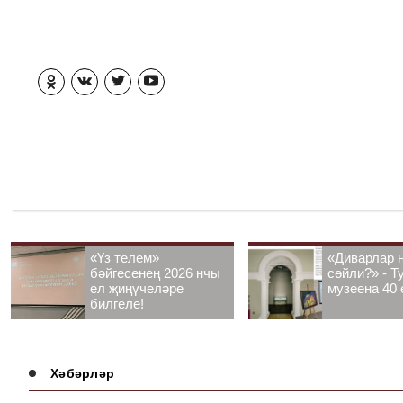
«Үз телем»
«Диварлар 
бәйгесенең 2026 нчы
сөйли?» - Т
ел җиңүчеләре
музеена 40 
билгеле!
Хәбәрләр