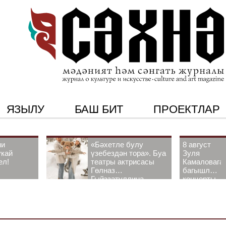
ЯЗЫЛУ
БАШ БИТ
ПРОЕКТЛАР
ни
«Бәхетле булу
8 август
укай
үзебездән тора». Буа
Зуля
ел!
театры актрисасы
Камаловага
Гөлназ
багышлау
Гыйззәтуллина-
концерты
Гатауллина белән
узачак
әңгәмә