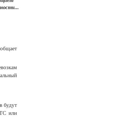
общает
ности...
ообщает
евозкам
уальный
в будут
 ТС или