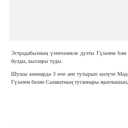
Эстрадабызның үзенчәлекле дуэты Гүзәлем һәм 
булды, кызлары туды.
Шушы көннәрдә 3 нче аен тутырып килүче Мәдин
Гүзәлем белән Салаватның туганнары җыелышып, 