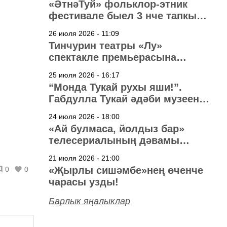
«ӘтнәТуй» фольклор-этник
фестивале быел 3 нче тапкыр
узачак
26 июля 2026 - 11:09
Тинчурин театры «Лу»
спектакле премьерасына
әзерләнә
25 июля 2026 - 16:17
“Монда Тукай рухы яши!”.
Габдулла Тукай әдәби музеена
40 ел
24 июля 2026 - 18:00
«Ай булмаса, йолдыз бар»
телесериалының дәвамы
төшерелә!
21 июля 2026 - 21:00
«Җырлы сишәмбе»нең өченче
0
0
чарасы узды!
Барлык яңалыклар