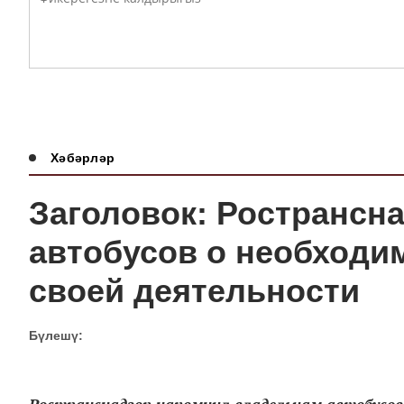
Хәбәрләр
Заголовок: Ространсн
автобусов о необходи
своей деятельности
Бүлешү: