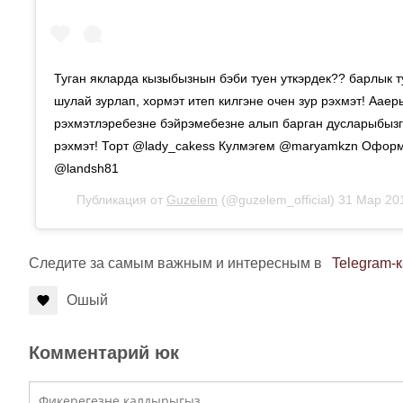
Туган якларда кызыбызнын бэби туен уткэрдек?? барлык т
шулай зурлап, хормэт итеп килгэне очен зур рэхмэт! Аае
рэхмэтлэребезне бэйрэмебезне алып барган дусларыбызга
рэхмэт! Торт @lady_cakess Кулмэгем @maryamkzn Офор
@landsh81
Публикация от
Guzelem
(@guzelem_official)
31 Мар 20
Следите за самым важным и интересным в
Telegram-
Ошый
Комментарий юк