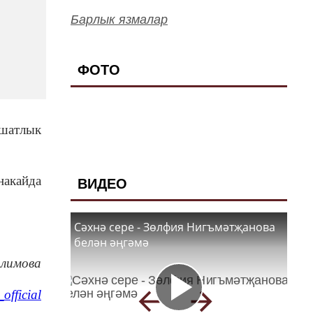
Барлык язмалар
ФОТО
 шатлык
накайда
ВИДЕО
Сәхнә сере - Зөлфия Нигъмәтҗанова
белән әңгәмә
алимова
official