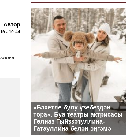
Автор
19 - 10:44
рләтеп
«Бәхетле булу үзебездән
тора». Буа театры актрисасы
Гөлназ Гыйззәтуллина-
Гатауллина белән әңгәмә