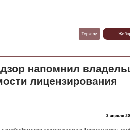
Теркәлү
Җибә
адзор напомнил владель
мости лицензирования
3 апреля 20