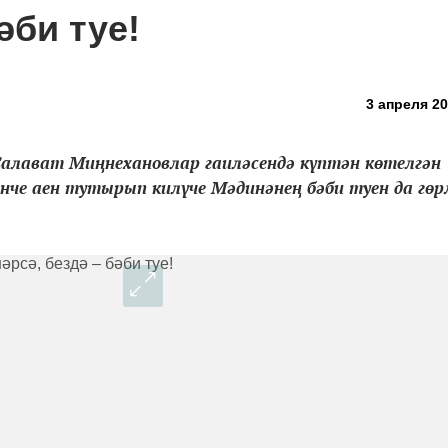
әби туе!
3 апреля 20
Салават Миңнехановлар гаиләсендә күптән көтелгән
нче аен тутырып килүче Мәдинәнең бәби туен да гө