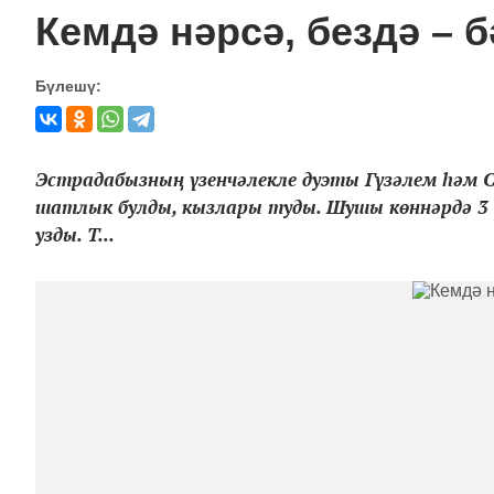
Кемдә нәрсә, бездә – б
Бүлешү:
Эстрадабызның үзенчәлекле дуэты Гүзәлем һәм 
шатлык булды, кызлары туды. Шушы көннәрдә 3 
узды. Т...