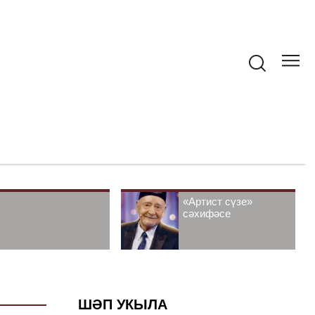
«Артист сүзе»
сәхифәсе
ШӘП УКЫЛА