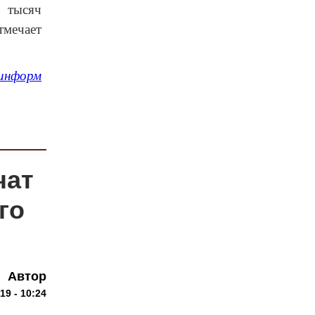
 тысяч
тмечает
информ
чат
го
Автор
19 - 10:24