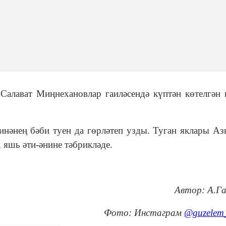
Салават Миңнехановлар гаиләсендә күптән көтелгән
әнең бәби туен да гөрләтеп узды. Туган яклары Аз
яшь әти-әнине тәбрикләде.
Автор: А.Г
Фото: Инстаграм
@guzelem_