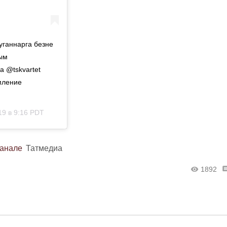
уганнарга безне
рым
 @tskvartet
мление
19 в 9:16 PDT
канале
Татмедиа
1892