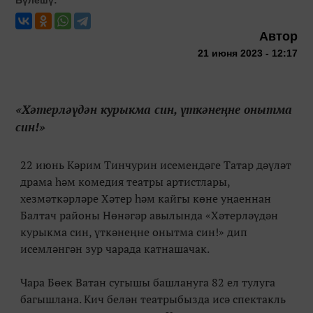
Автор
21 июня 2023 - 12:17
«Хәтерләүдән курыкма син, үткәнеңне онытма
син!»
22 июнь Кәрим Тинчурин исемендәге Татар дәүләт
драма һәм комедия театры артистлары,
хезмәткәрләре Хәтер һәм кайгы көне уңаеннан
Балтач районы Нөнәгәр авылында «Хәтерләүдән
курыкма син, үткәнеңне онытма син!» дип
исемләнгән зур чарада катнашачак.
Чара Бөек Ватан сугышы башлануга 82 ел тулуга
багышлана. Кич белән театрыбызда исә спектакль