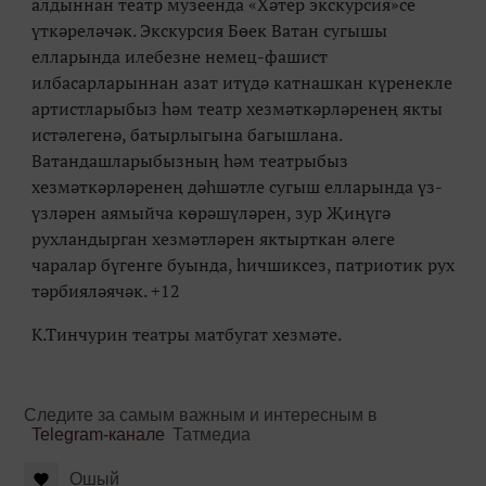
алдыннан театр музеенда «Хәтер экскурсия»се
үткәреләчәк. Экскурсия Бөек Ватан сугышы
елларында илебезне немец-фашист
илбасарларыннан азат итүдә катнашкан күренекле
артистларыбыз һәм театр хезмәткәрләренең якты
истәлегенә, батырлыгына багышлана.
Ватандашларыбызның һәм театрыбыз
хезмәткәрләренең дәһшәтле сугыш елларында үз-
үзләрен аямыйча көрәшүләрен, зур Җиңүгә
рухландырган хезмәтләрен яктырткан әлеге
чаралар бүгенге буында, һичшиксез, патриотик рух
тәрбияләячәк. +12
К.Тинчурин театры матбугат хезмәте.
Следите за самым важным и интересным в
Telegram-канале
Татмедиа
Ошый