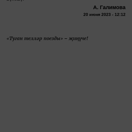
А. Галимова
20 июня 2023 - 12:12
«Туган телләр поезды» – җиңүче!