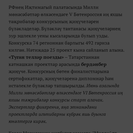
РФнең Иҗтимагый палатасында Милли
мөнәсәбәтләр өлкәсендәге V Бөтенроссия иң яхшы
тәҗрибәләр конкурсының җиңүчеләрен
бүләкләделәр. Бүләкләү тантанасы җиңүчеләрнең
зур эшлекле уены кысаларында булып узды.
Конкурска 74 регионнан барлыгы 492 гариза
килгән. Нәтиҗәдә 25 проект кына сайланып алына.
«Туган телләр поезды»
– Татарстаннан
катнашкан проектлар арасында
бердәнбер
җиңүче. Конкурсның бөтен финалистларына
сертификатлар, җиңүчеләренә дипломнар һәм
истәлекле бүләкләр тапшырылды.
Июнь азагында
Милли мөнәсәбәтләр өлкәсендәге VI Бөтенроссия иң
яхшы тәҗрибәләр конкурсы cтарт алачак.
Экспертлар фикеренчә, яңа этномәдәни
проектларда игътибарны күбрәк яшь буынга
юнәлтергә кирәк.