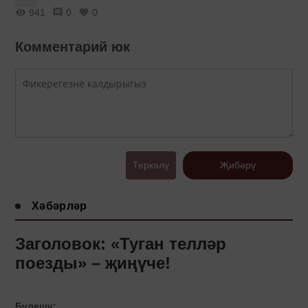
941
0
0
Комментарий юк
Теркәлү
Җибәрү
Хәбәрләр
Заголовок: «Туган телләр
поезды» – җиңүче!
Бүлешү: