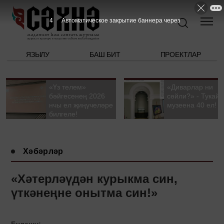
3
Автоматическое закрытие баннера через
ЯЗЫЛУ
БАШ БИТ
ПРОЕКТЛАР
«Үз телем»
«Диварлар ни
бәйгесенең 2026
сөйли?» - Тукай
нчы ел җиңүчеләре
музеена 40 ел!
билгеле!
Хәбәрләр
«Хәтерләүдән курыкма син,
үткәнеңне онытма син!»
Бүлешү: