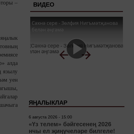
вторы –
ВИДЕО
Сәхнә сере - Зөлфия Нигъмәтҗанова
белән әңгәмә
 яңалык
товның
ремиясе
р» алда
ң язылу
һәм уен
 агышы,
ыйгалар
ЯҢАЛЫКЛАР
ашачыга
6 августа 2026 - 15:00
«Үз телем» бәйгесенең 2026
нчы ел җиңүчеләре билгеле!