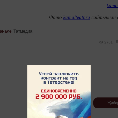
kamal
Фото
kamalteatr.ru
сайтыннан 
канале
Татмедиа
2761
Теркәлү
Җибә