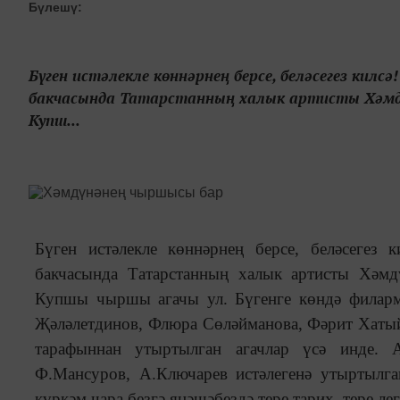
Бүлешү:
Бүген истәлекле көннәрнең берсе, беләсегез килс
бакчасында Татарстанның халык артисты Хәмдү
Купш...
Бүген истәлекле көннәрнең берсе, беләсегез 
бакчасында Татарстанның халык артисты Хәмд
Купшы чыршы агачы ул. Бүгенге көндә филар
Җәләлетдинов, Флюра Сөләйманова, Фәрит Хатый
тарафыннан утыртылган агачлар үсә инде. А
Ф.Мансуров, А.Ключарев истәлегенә утыртылга
күркәм чара безгә янәшәбездә тере тарих, тере ле