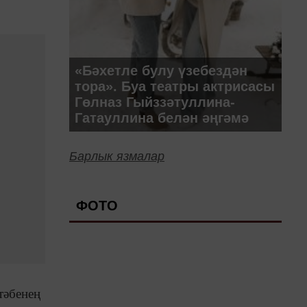
«Бәхетле булу үзебездән
тора». Буа театры актрисасы
Гөлназ Гыйззәтуллина-
Гатауллина белән әңгәмә
Барлык язмалар
ФОТО
тәбенең