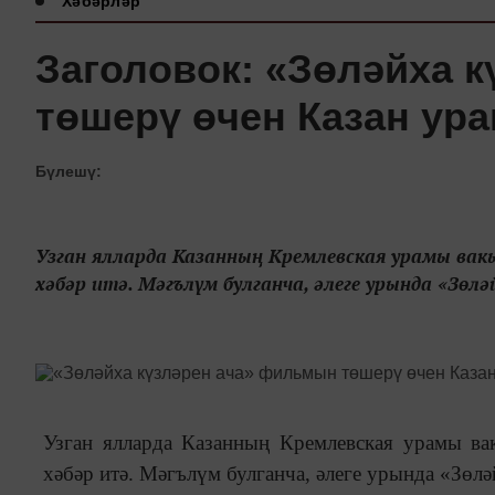
Хәбәрләр
Заголовок: «Зөләйха 
төшерү өчен Казан ур
Бүлешү:
Узган ялларда Казанның Кремлевская урамы вак
хәбәр итә. Мәгълүм булганча, әлеге урында «Зөл
Узган ялларда Казанның Кремлевская урамы вак
хәбәр итә. Мәгълүм булганча, әлеге урында «Зөл