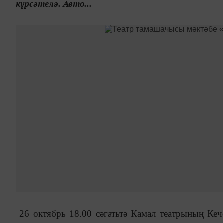
күрсәтелә. Авто...
26 октябрь 18.00 сәгатьтә Камал театрының Кеч