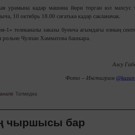
кая урамына кадәр машина йөри торган юл махсус 
ча, 10 октябрь 18.00 сәгатькә кадәр сакланачак.
ия-1» телеканалы заказы буенча агымдагы елның сент
 рольне Чулпан Хамматова башкара.
Алсу Габ
Фото – Инстаграм
@kazan.
канале
Татмедиа
ең чыршысы бар