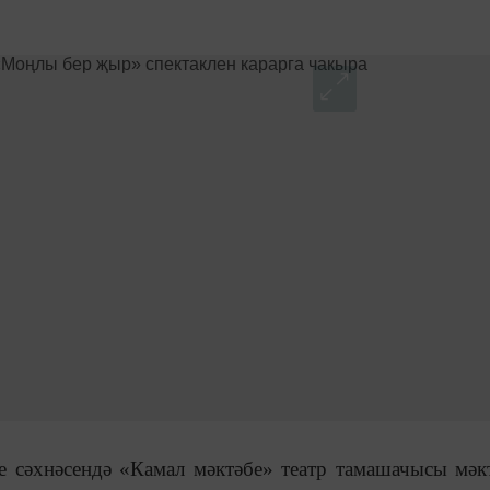
е сәхнәсендә «Камал мәктәбе» театр тамашачысы мәк