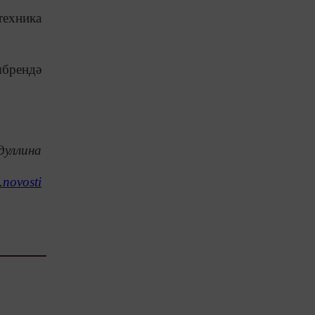
техника
ябрендә
дуллина
novosti