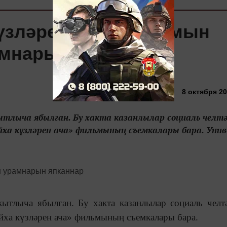
күзләрен ача» фильмын
амнарын япканнар
8 октября 20
ытлыча ябылган. Бу хакта казанлылар социаль челт
әйха күзләрен ача» фильмының съемкалары бара. Униве
ытлыча ябылган. Бу хакта казанлылар социаль челт
әйха күзләрен ача» фильмының съемкалары бара.