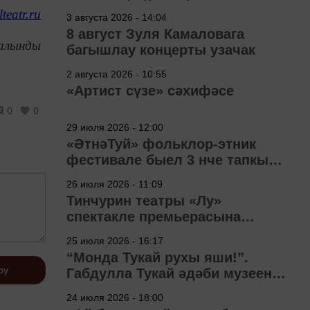
teatr.ru
3 августа 2026 - 14:04
8 август Зуля Камаловага
алынды
багышлау концерты узачак
2 августа 2026 - 10:55
«Артист сүзе» сәхифәсе
0
0
29 июля 2026 - 12:00
«ӘтнәТуй» фольклор-этник
фестивале быел 3 нче тапкыр
узачак
26 июля 2026 - 11:09
Тинчурин театры «Лу»
спектакле премьерасына
әзерләнә
25 июля 2026 - 16:17
“Монда Тукай рухы яши!”.
рү
Габдулла Тукай әдәби музеена
40 ел
24 июля 2026 - 18:00