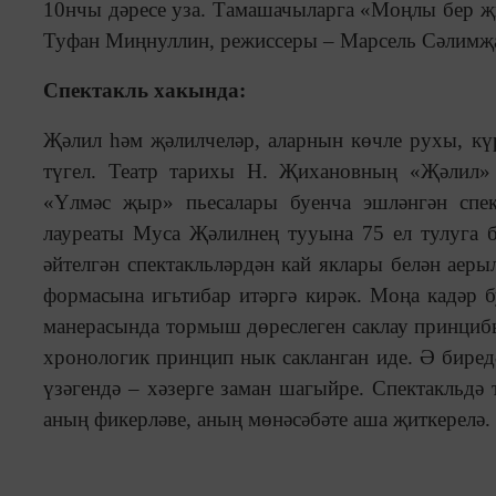
10нчы дәресе уза. Тамашачыларга «Моңлы бер җы
Туфан Миңнуллин, режиссеры – Марсель Сәлимҗ
Спектакль хакында:
Җәлил һәм җәлилчеләр, аларнын көчле рухы, күр
түгел. Театр тарихы Н. Җихановның «Җәлил»
«Үлмәс җыр» пьесалары буенча эшләнгән спек
лауреаты Муса Җәлилнең тууына 75 ел тулуга 
әйтелгән спектакльләрдән кай яклары белән аеры
формасына игьтибар итәргә кирәк. Моңа кадәр б
манерасында тормыш дөреслеген саклау принцибы
хронологик принцип нык сакланган иде. Ә биред
үзәгендә – хәзерге заман шагыйре. Спектакльдә
аның фикерләве, аның мөнәсәбәте аша җиткерелә.