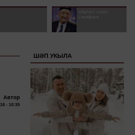
«Артист сүзе»
сәхифәсе
ШӘП УКЫЛА
Автор
18 - 10:35