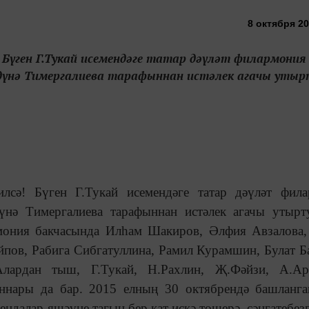
8 октября 20
ә! Бүген Г.Тукай исемендәге татар дәүләт филармония
нә Тимергалиева тарафыннан истәлек агачы утырт
килсә! Бүген Г.Тукай исемендәге татар дәүләт фил
үнә Тимергалиева тарафыннан истәлек агачы утырт
мония бакчасында Илһам Шакиров, Әлфия Авзалова
пов, Рабига Сибгатуллина, Рамил Курамшин, Булат Б
лардан тыш, Г.Тукай, Н.Рахлин, Җ.Фәйзи, А.Арс
ннары да бар. 2015 елның 30 октябрендә башланга
гендалар яшәүне тагын бер кат искә төшерә, сәнгатебез