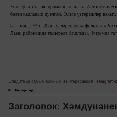
Университетская урамыннан алып Астономичес
белән капланып куелган. Әлеге үзгәрешләр вакытлы
8 серияле «Зөләйха күзләрен ача» фильмы «Росс
Лаеш районында төшерелә башлады. Фильмда төп
Следите за самым важным и интересным в
Telegram-
Хәбәрләр
Заголовок: Хәмдүнән