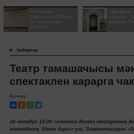
«Үз телем»
«Диварлар 
бәйгесенең 2026 нчы
сөйли?» - Т
ел җиңүчеләре
музеена 40 
билгеле!
Хәбәрләр
Театр тамашачысы мә
спектаклен карарга ча
Бүлешү:
26 октябрь 18.00 сәгатьтә Камал театрының К
мәктәбенең 10нчы дәресе уза. Тамашачыларга «М