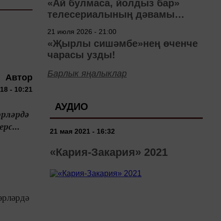
«Ай булмаса, йолдыз бар»
телесериалының дәвамы
төшерелә!
21 июля 2026 - 21:00
«Җырлы сишәмбе»нең өченче
чарасы узды!
Барлык яңалыклар
Автор
18 - 10:21
АУДИО
әрләрдә
рс...
21 мая 2021 - 16:32
«Кария-Закария» 2021
әрләрдә