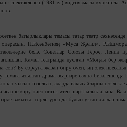
р» спектакленең (1981 ел) видеоязмасы күрсәтелә. А
анов.
сәткән батырлыклары темасы татар театр сәхнәсендә
 операсын, Н.Исәнбәтнең «Муса Җәлил», Р.Ишмора
такльләрне белә. Советлар Союзы Герое, Ленин п
багышлап, Камал театрында куелган «Моңлы бер җы
ла соң? Бу сорауга җавап бирү өчен, иң элек пьесаны
у темага язылган драма әсәрләре сәхнә бизәлешендә 
ннан чыгып төзелгән, аларда вакыгайларның эзлекле
ә әсәрне кору өчен нигез итеп шартлылык алына. Вак
 төрле вакытта, төрле урында булып узган хәлләр там