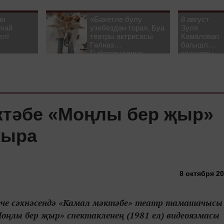
ни
«Бәхетле булу
8 август
укай
үзебездән тора». Буа
Зуля
ел!
театры актрисасы
Камаловага
Гөлназ
багышлау
Гыйззәтуллина-
концерты
Гатауллина белән
узачак
әңгәмә
ктәбе «Моңлы бер җыр»
кыра
8 октября 20
ече сәхнәсендә «Камал мәктәбе» театр тамашачысы
оңлы бер җыр» спектакленең (1981 ел) видеоязмасы