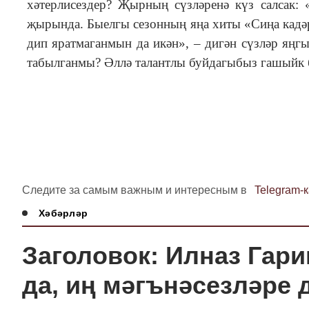
хәтерлисездер? Җырның сүзләренә күз салсак:
җырында. Быелгы сезонның яңа хиты «Сиңа кадә
дип яратмаганмын да икән», – дигән сүзләр яңг
табылганмы? Әллә талантлы буйдагыбыз гашыйк 
Следите за самым важным и интересным в
Telegram-
Хәбәрләр
Заголовок: Илназ Гар
да, иң мәгънәсезләре д