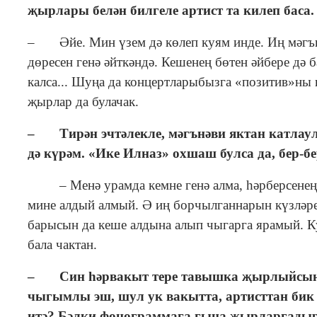
җырлары белән билгеле артист та килеп баса.
– Әйе. Мин үзем дә көлеп куям инде. Иң мәгънә
дөресен генә әйткәндә. Кешенең бөтен әйбере дә
калса... Шуңа да концертларыбызга «позитив»ны 
җырлар да булачак.
– Тирән эчтәлекле, мәгънәви яктан катлаул
дә күрәм. «Ике Илназ» охшаш булса да, бер-бе
– Менә урамда кемне генә алма, һәрберсенең ү
мине алдый алмый. Ә иң борчылганнарын күзләрен
барысын да кеше алдына алып чыгарга ярамый. Ку
бала чактан.
–
Син һ
ә
рвакыт тере тавышка
җырлыйсы
чыгымлы эш, шул ук вакытта, артисттан бик
итә? Бәлки фонограммага гына җырларгады