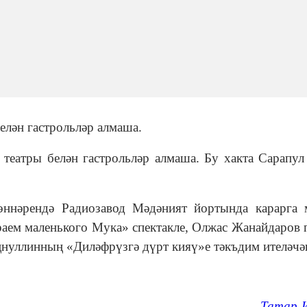
елән гастрольләр алмаша.
 театры белән гастрольләр алмаша. Бу хакта Сарапул
өннәрендә Радиозавод Мәдәният йортында карарга
ем маленького Мука» спектакле, Олжас Жанайдаров 
ңнуллинның «Диләфрүзгә дүрт кияү»е тәкъдим ителәчә
Татар-