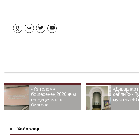
«Үз телем»
«Диварлар 
бәйгесенең 2026 нчы
сөйли?» - Т
ел җиңүчеләре
музеена 40 
билгеле!
Хәбәрләр