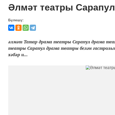
Әлмәт театры Сарапул
Бүлешү:
әлмәт Татар драма театры Сарапул драма теат
театры Сарапул драма театры белән гастрольл
хәбәр и...