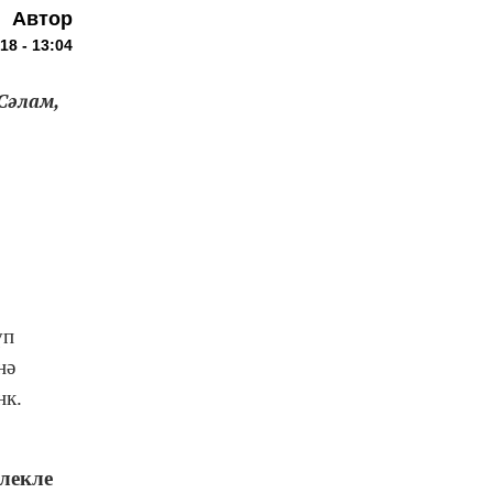
Автор
18 - 13:04
Сәлам,
үп
нә
нк.
әлекле