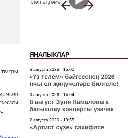
ЯҢАЛЫКЛАР
6 августа 2026 - 15:00
 театры
«Үз телем» бәйгесенең 2026
нчы ел җиңүчеләре билгеле!
 мөмкин
3 августа 2026 - 14:04
8 август Зуля Камаловага
пьесасы
багышлау концерты узачак
к.
2 августа 2026 - 10:55
«Артист сүзе» сәхифәсе
Информ