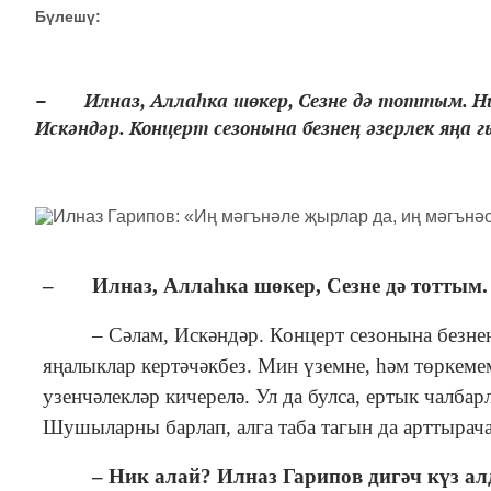
Бүлешү:
– Илназ, Аллаһка шөкер, Сезне дә тоттым. Н
Искәндәр. Концерт сезонына безнең әзерлек яңа гы
–
Илназ,
Алла
һк
а ш
ө
кер
,
С
езне д
ә
тоттым.
– Сәлам, Искәндәр. Концерт сезонына безнең ә
яңалыклар кертәчәкбез. Мин үземне, һәм төркеме
узенчәлекләр кичерелә. Ул да булса, ертык чалбар
Шушыларны барлап, алга таба тагын да арттырач
–
Ник алай?
Илназ Гарипов дигәч күз ал