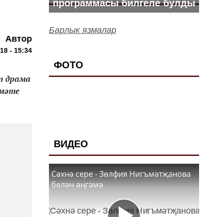
программасы билгеле булды
Барлык язмалар
Автор
18 - 15:34
ФОТО
т драма
змәте
ВИДЕО
Сәхнә сере - Зөлфия Нигъмәтҗанова
белән әңгәмә