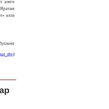
т әлеге
.Яратам
т» әллә
дуллина
hat_thv)
ар