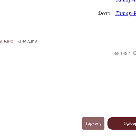
Фото -
Татар-
канале
Татмедиа
1492
Теркәлү
Җибә