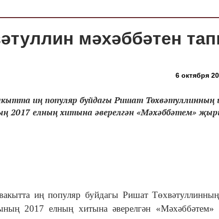
вәтуллин мәхәббәтен тап
6 октября 20
вакытта иң популяр буйдагы Ришат Төхвәтуллинның 
ң 2017 елның хитына әверелгән «Мәхәббәтем» җы
 вакытта иң популяр буйдагы Ришат Төхвәтуллинны
ның 2017 елның хитына әверелгән «Мәхәббәтем»