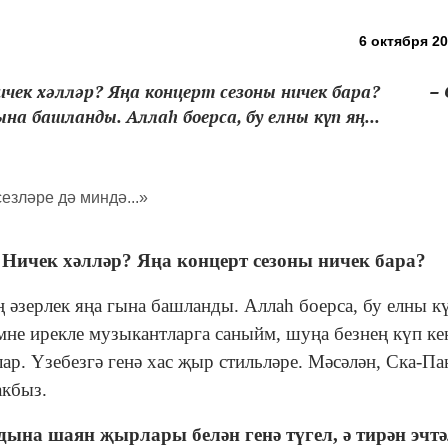
6 октября 20
ичек хәлләр? Яңа концерт сезоны ничек бара? – 
на башланды. Аллаһ боерса, бу елны күп яң...
 Ничек х
ә
лл
ә
р? Я
ң
а концерт сезоны ничек бара?
зерлек яңа гына башланды. Аллаһ боерса, бу елны к
мне ирекле музыкантларга саныйм, шуңа безнең күп ке
лар. Үзебезгә генә хас җыр стильләре. Мәсәлән, Ска-Па
акбыз.
дына шаян җырлары белән генә түгел, ә тирән эчт