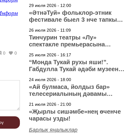
29 июля 2026 - 12:00
«ӘтнәТуй» фольклор-этник
Информ
фестивале быел 3 нче тапкыр
узачак
26 июля 2026 - 11:09
Тинчурин театры «Лу»
спектакле премьерасына
әзерләнә
0
0
25 июля 2026 - 16:17
“Монда Тукай рухы яши!”.
Габдулла Тукай әдәби музеена
40 ел
24 июля 2026 - 18:00
«Ай булмаса, йолдыз бар»
телесериалының дәвамы
төшерелә!
21 июля 2026 - 21:00
«Җырлы сишәмбе»нең өченче
чарасы узды!
рү
Барлык яңалыклар