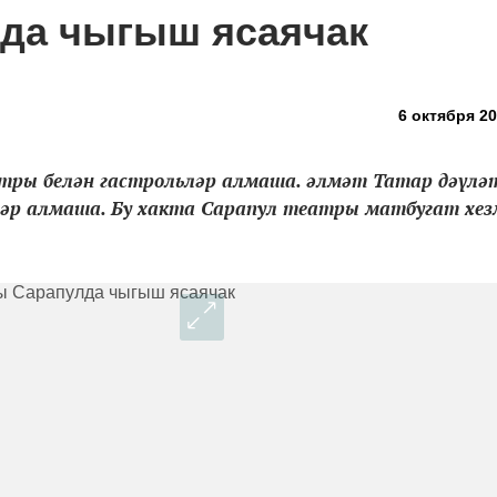
да чыгыш ясаячак
6 октября 20
ры белән гастрольләр алмаша. әлмәт Татар дәүлә
әр алмаша. Бу хакта Сарапул театры матбугат хе