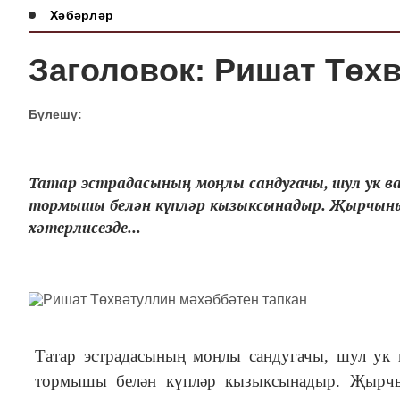
Хәбәрләр
Заголовок: Ришат Төх
Бүлешү:
Татар эстрадасының моңлы сандугачы, шул ук 
тормышы белән күпләр кызыксынадыр. Җырчыны
хәтерлисезде...
Татар эстрадасының моңлы сандугачы, шул ук
тормышы белән күпләр кызыксынадыр. Җырчы