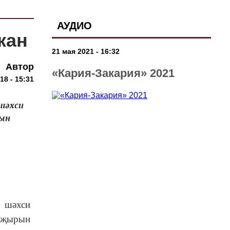
АУДИО
кан
21 мая 2021 - 16:32
Автор
«Кария-Закария» 2021
18 - 15:31
шәхси
рын
ң шәхси
 җырын