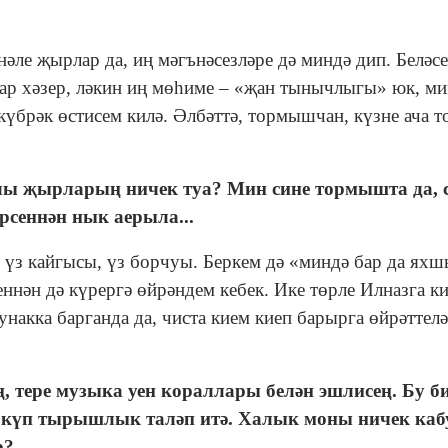
ле җырлар да, иң мәгънәсезләре дә миндә дип. Беләсе
 бар хәзер, ләкин иң мөһиме – «җан тынычлыгы» юк, ми
күбрәк өстисем килә. Әлбәттә, тормышчан, күзне ача т
ы җырларың ничек туа? Мин сине тормышта да, с
рсеннән нык аерыла...
з кайгысы, үз борчуы. Беркем дә «миндә бар да яхш
нән дә күрергә өйрәндем кебек. Ике төрле Илназга ки
накка барганда да, чиста кием киеп барырга өйрәттелә
ң
, тере музыка уен кораллары
белән эшлисең
.
Бу б
 күп тырышлык таләп итә. Халык моны ничек каб
р?