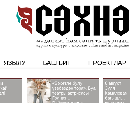
ЯЗЫЛУ
БАШ БИТ
ПРОЕКТЛАР
ни
«Бәхетле булу
8 август
укай
үзебездән тора». Буа
Зуля
ел!
театры актрисасы
Камаловага
Гөлназ
багышлау
Гыйззәтуллина-
концерты
Гатауллина белән
узачак
әңгәмә