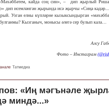
 «Мәхәббәтем, кайда соң син», – дип җырлый Риша
р» дип исемләнгән җырында исә җырчы «Сиңа кадәр..
ырый. Узган елны күпләрне кызыксындырган «мәхәббә
булганмы? Кызганыч, монысы әлегә сер булып кала…
Алсу Габ
Фото – Инстаграм
(@ris
канале
Татмедиа
ипов: «Иң мәгънәле җырл
ә миндә...»