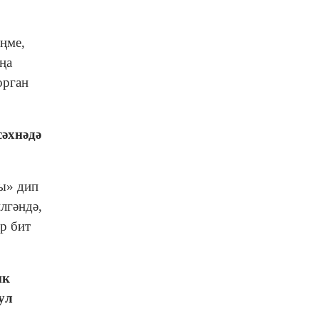
ңме,
ңа
орган
әхнәдә
ы» дип
лгәндә,
р бит
ик
ул