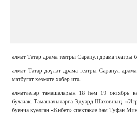
әлмәт Татар драма театры Сарапул драма театры б
әлмәт Татар дәүләт драма театры Сарапул драма
матбугат хезмәте хәбәр итә.
әлмәтлеләр тамашаларын 18 һәм 19 октябрь к
булачак. Тамашачыларга Эдуард Шаховның «Игра
буенча куелган «Кибет» спектакле һәм Туфан Ми