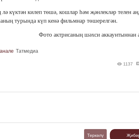
 лә күктән килеп төшә, кошлар һәм җәнлекләр телен а
я, аның турында күп кенә фильмнар төшерелгән.
Фото актрисаның шәхси аккаунтыннан
канале
Татмедиа
1137
Теркәлү
Җибә