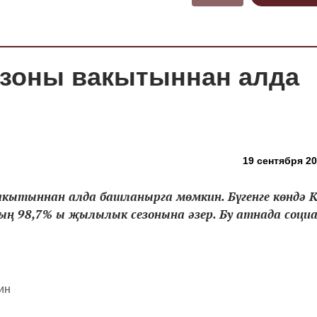
езоны вакытыннан алда
19 сентября 20
акытыннан алда башланырга мөмкин. Бүгенге көндә 
ың 98,7% ы җылылык сезонына әзер. Бу атнада соци