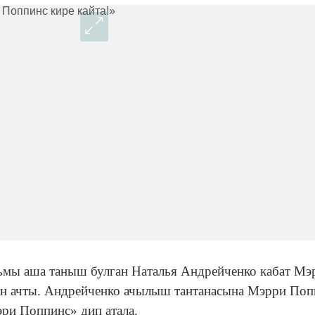
ьмы аша таныш булган Наталья Андрейченко кабат Мэ
бен ачты. Андрейченко ачылыш тантанасына Мэрри Поп
ри Поппинс» дип атала.