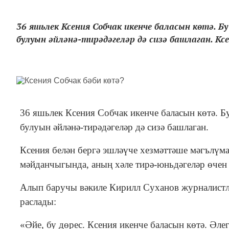
36 яшьлек Ксения Собчак икенче баласын көтә. Б
булуын әйләнә-тирәдәгеләр дә сизә башлаган. Кс
36 яшьлек Ксения Собчак икенче баласын көтә. Б
булуын әйләнә-тирәдәгеләр дә сизә башлаган.
Ксения белән бергә эшләүче хезмәттәше мәгълүма
мәйданчыгында, аның хәле тирә-юньдәгеләр өчен 
Алып баручы вәкиле Кирилл Суханов журналистл
раслады:
«Әйе, бу дөрес. Ксения икенче баласын көтә. Әле