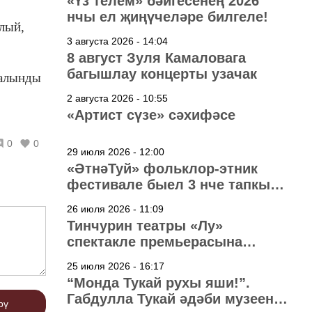
«Үз телем» бәйгесенең 2026
нчы ел җиңүчеләре билгеле!
ңлый,
3 августа 2026 - 14:04
8 август Зуля Камаловага
багышлау концерты узачак
 алынды
2 августа 2026 - 10:55
«Артист сүзе» сәхифәсе
0
0
29 июля 2026 - 12:00
«ӘтнәТуй» фольклор-этник
фестивале быел 3 нче тапкыр
узачак
26 июля 2026 - 11:09
Тинчурин театры «Лу»
спектакле премьерасына
әзерләнә
25 июля 2026 - 16:17
“Монда Тукай рухы яши!”.
Габдулла Тукай әдәби музеена
рү