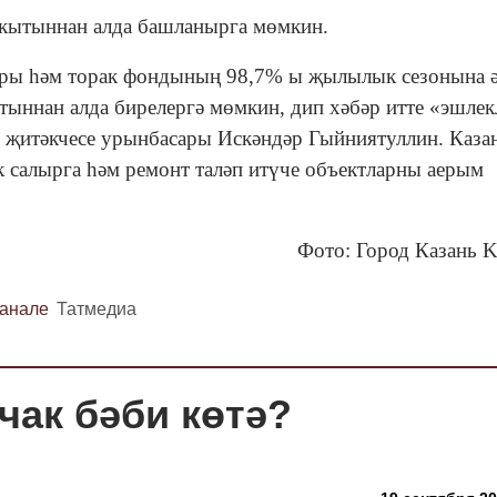
акытыннан алда башланырга мөмкин.
лары һәм торак фондының 98,7% ы җылылык сезонына ә
тыннан алда бирелергә мөмкин, дип хәбәр итте «эшлек
җитәкчесе урынбасары Искәндәр Гыйниятуллин. Каза
к салырга һәм ремонт таләп итүче объектларны аерым
Фото: Город Казань
канале
Татмедиа
чак бәби көтә?