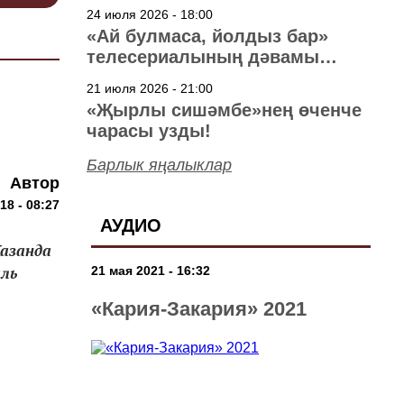
40 ел
24 июля 2026 - 18:00
«Ай булмаса, йолдыз бар»
телесериалының дәвамы
төшерелә!
21 июля 2026 - 21:00
«Җырлы сишәмбе»нең өченче
чарасы узды!
Барлык яңалыклар
Автор
18 - 08:27
АУДИО
Казанда
аль
21 мая 2021 - 16:32
«Кария-Закария» 2021