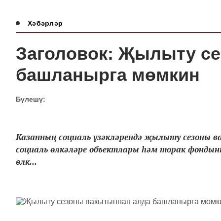
Хәбәрләр
Заголовок: Җылыту с
башланырга мөмкин
Бүлешү:
Казанның социаль үзәкләрендә җылыту сезоны в
социаль өлкәләре объектлары һәм торак фондын
өлк...