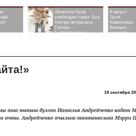
ни
«Бәхетле булу
8 август
укай
үзебездән тора». Буа
Зуля
ел!
театры актрисасы
Камаловага
Гөлназ
багышлау
Гыйззәтуллина-
концерты
Гатауллина белән
узачак
әңгәмә
йта!»
19 сентября 20
ьмы аша таныш булган Наталья Андрейченко кабат 
бен ачты. Андрейченко ачылыш тантанасына Мэрри 