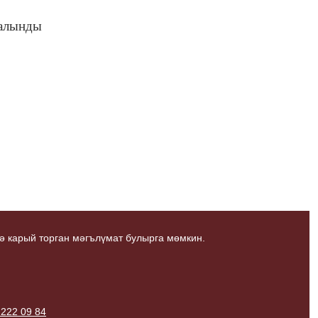
 алынды
ә карый торган мәгълүмат булырга мөмкин.
 222 09 84