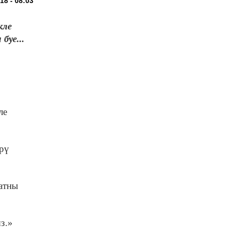
18 - 08:03
кле
буе...
ле
ерү
атны
з.»