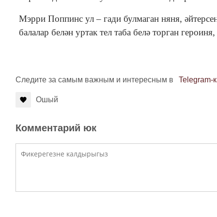
Мэрри Поппинс ул – гади булмаган няня, әйтерсең
балалар белән уртак тел таба белә торган героин
Следите за самым важным и интересным в
Telegram-
Ошый
Комментарий юк