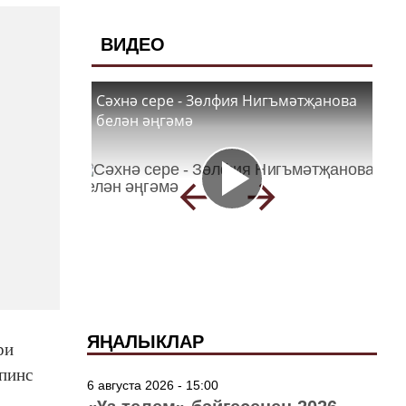
ВИДЕО
Сәхнә сере - Зөлфия Нигъмәтҗанова
белән әңгәмә
ЯҢАЛЫКЛАР
ри
пинс
6 августа 2026 - 15:00