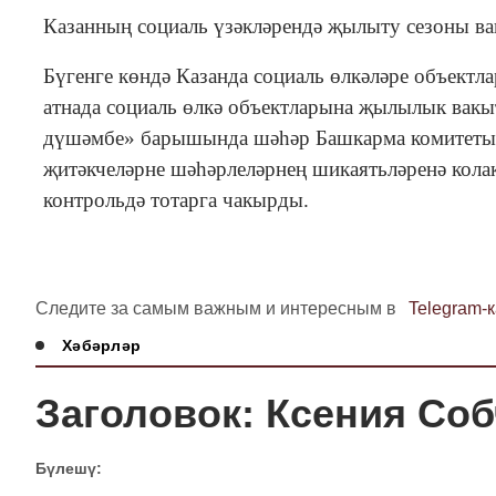
Казанның социаль үзәкләрендә җылыту сезоны в
Бүгенге көндә Казанда социаль өлкәләре объект
атнада социаль өлкә объектларына җылылык вакы
дүшәмбе» барышында шәһәр Башкарма комитеты 
җитәкчеләрне шәһәрлеләрнең шикаятьләренә кола
контрольдә тотарга чакырды.
Следите за самым важным и интересным в
Telegram-
Хәбәрләр
Заголовок: Ксения Соб
Бүлешү: