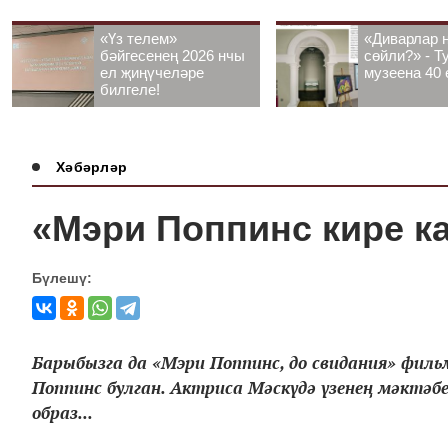
«Үз телем»
«Диварлар 
бәйгесенең 2026 нчы
сөйли?» - Т
ел җиңүчеләре
музеена 40 
билгеле!
Хәбәрләр
«Мэри Поппинс кире ка
Бүлешү:
Барыбызга да «Мэри Поппинс, до свидания» фил
Поппинс булган. Актриса Мәскүдә үзенең мәктә
образ...