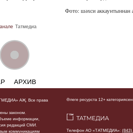
Фото: шәхси аккаунтыннан
канале
Татмедиа
АР
АРХИВ
Әлеге ресурста 12+ категориясен
ТАТМЕДИА» АҖ. Все права
ены законом.
объеме информации,
асия редакций СМИ.
Телефон АО «ТАТМЕДИА»:
(843)
совым коммуникациям