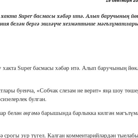
19 сентября 20
у хакта Super басмасы хәбәр итә. Алып баручының йө
ения белән бергә эшләүче хезмәттәше мәгълүматлары 
у хакта Super басмасы хәбәр итә. Алып баручының йөк
тлары буенча, «Собчак слезам не верит» яңа шоу төш
сизелерлек булган.
ар белән әңгәмә барышында барлыкка килгән мәгълүм
гә срогы зур түгел. Калган комментарийләрдән тыелабы