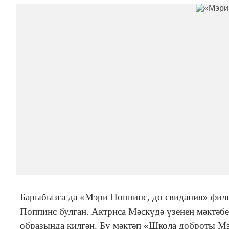
Барыбызга да «Мэри Поппинс, до свидания» фил
Поппинс булган. Актриса Мәскүдә үзенең мәктә
образында килгән. Бу мәктәп «Школа доброты Мэ