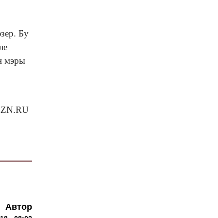
зер. Бу
ле
н мэры
 KZN.RU
Автор