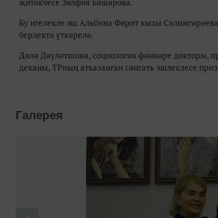
җитәкчесе Зөлфия Бәшәрова.
Бу игелекле эш Альбина Фәрит кызы Сәлимгәрәева
берлектә үткәрелә.
Дилә Дәүләтшина, социология фәннәре докторы, п
деканы, ТРның атказанган сәнгать эшлеклесе пр
Галерея