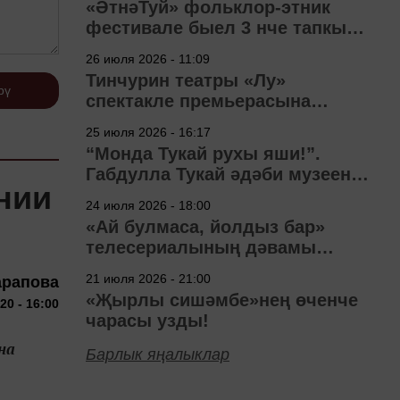
«ӘтнәТуй» фольклор-этник
фестивале быел 3 нче тапкыр
узачак
26 июля 2026 - 11:09
Тинчурин театры «Лу»
рү
спектакле премьерасына
әзерләнә
25 июля 2026 - 16:17
“Монда Тукай рухы яши!”.
Габдулла Тукай әдәби музеена
нии
40 ел
24 июля 2026 - 18:00
«Ай булмаса, йолдыз бар»
телесериалының дәвамы
төшерелә!
21 июля 2026 - 21:00
арапова
«Җырлы сишәмбе»нең өченче
20 - 16:00
чарасы узды!
на
Барлык яңалыклар