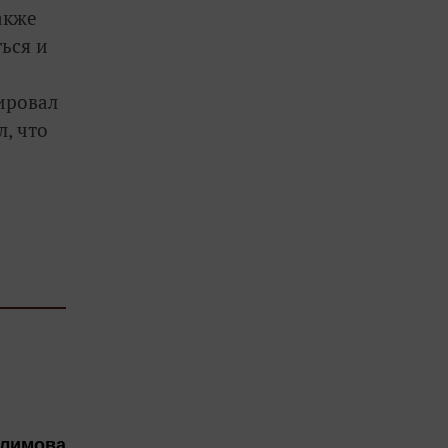
акже
ься и
ировал
л, что
алимова