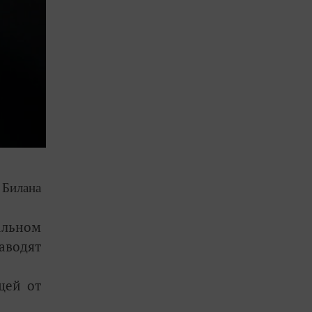
 Билана
альном
аводят
щей от