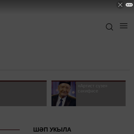
«Артист сүзе»
сәхифәсе
ШӘП УКЫЛА