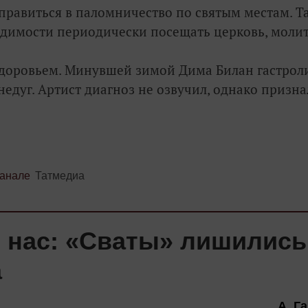
правиться в паломничество по святым местам. Т
димости периодически посещать церковь, молит
 здоровьем. Минувшей зимой Дима Билан гастрол
недуг. Артист диагноз не озвучил, однако призна
канале
Татмедиа
л нас: «Сваты» лишились
а
А. Г