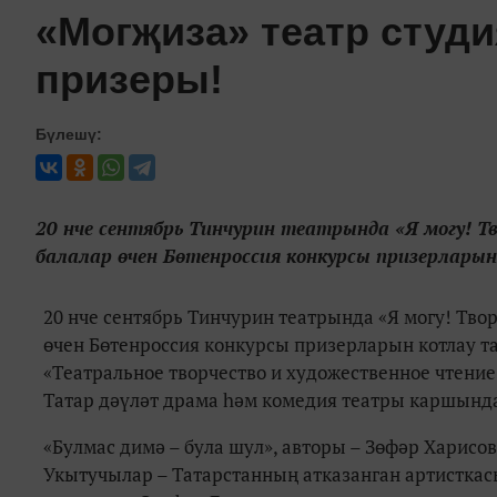
«Могҗиза» театр студ
призеры!
Бүлешү:
20 нче сентябрь Тинчурин театрында «Я могу! Тв
балалар өчен Бөтенроссия конкурсы призерлары
20 нче сентябрь Тинчурин театрында «Я могу! Твор
өчен Бөтенроссия конкурсы призерларын котлау т
«Театральное творчество и художественное чтени
Татар дәүләт драма һәм комедия театры каршында
«Булмас димә – була шул», авторы – Зөфәр Харисов
Укытучылар – Татарстанның атказанган артисткас