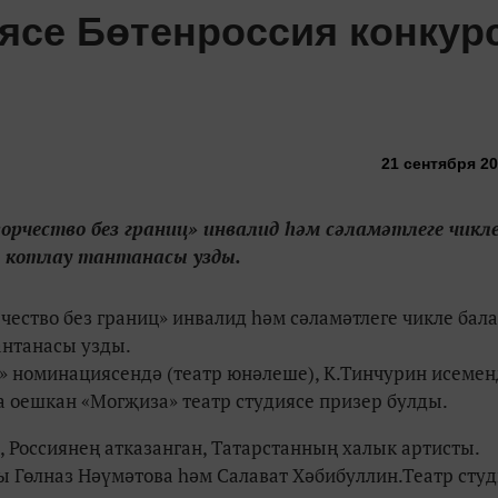
иясе Бөтенроссия конкур
21 сентября 20
орчество без границ» инвалид һәм сәламәтлеге чикл
н котлау тантанасы узды.
чество без границ» инвалид һәм сәламәтлеге чикле бал
антанасы узды.
е» номинациясендә (театр юнәлеше), К.Тинчурин исемен
 оешкан «Могҗиза» театр студиясе призер булды.
, Россиянең атказанган, Татарстанның халык артисты.
ы Гөлназ Нәүмәтова һәм Салават Хәбибуллин.Театр сту