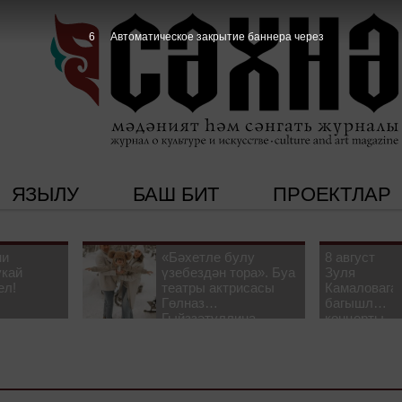
5
Автоматическое закрытие баннера через
ЯЗЫЛУ
БАШ БИТ
ПРОЕКТЛАР
ни
«Бәхетле булу
8 август
укай
үзебездән тора». Буа
Зуля
ел!
театры актрисасы
Камаловага
Гөлназ
багышлау
Гыйззәтуллина-
концерты
Гатауллина белән
узачак
әңгәмә