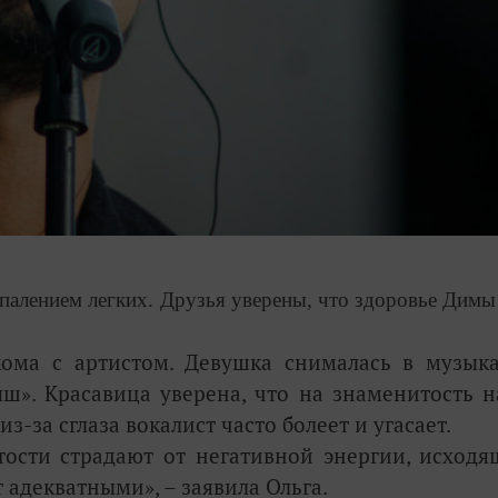
спалением легких. Друзья уверены, что здоровье Димы
кома с артистом. Девушка снималась в музык
ыш
»
. Красавица уверена, что на знаменитость н
-за сглаза вокалист часто болеет и угасает.
тости страдают от негативной энергии, исходя
т адекватными
»
, – заявила Ольга.