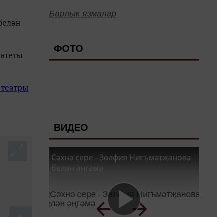
Барлык язмалар
белән
ФОТО
льтеты
 театры
ВИДЕО
Сәхнә сере - Зөлфия Нигъмәтҗанова
белән әңгәмә