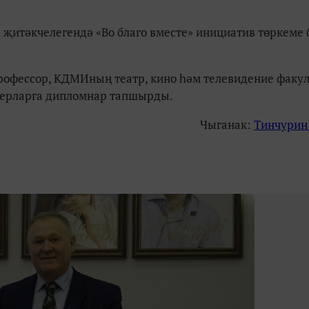
 җитәкчелегендә «Во благо вместе» инициатив төркеме 
рофессор, КДМИның театр, кино һәм телевидение факу
изерларга дипломнар тапшырды.
Чыганак:
Тинчурин