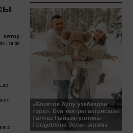
сы
Автор
20 - 16:39
е
алар
дәге
«Бәхетле булу үзебездән
тора». Буа театры актрисасы
Гөлназ Гыйззәтуллина-
Гатауллина белән әңгәмә
диясе