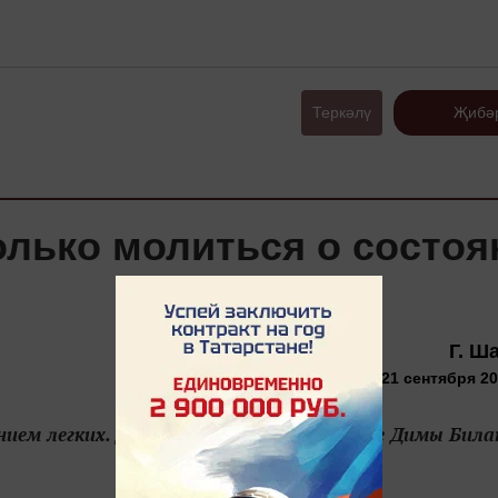
Теркәлү
Җибә
олько молиться о состоя
Г. Ш
21 сентября 20
нием легких. Друзья уверены, что здоровье Димы Била