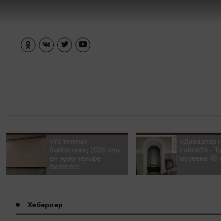
«Үз телем»
«Диварлар 
бәйгесенең 2026 нчы
сөйли?» - Т
ел җиңүчеләре
музеена 40 
билгеле!
Хәбәрләр