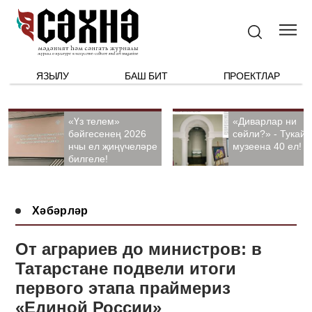
ЯЗЫЛУ
БАШ БИТ
ПРОЕКТЛАР
«Үз телем»
«Диварлар ни
бәйгесенең 2026
сөйли?» - Тукай
нчы ел җиңүчеләре
музеена 40 ел!
билгеле!
Хәбәрләр
От аграриев до министров: в
Татарстане подвели итоги
первого этапа праймериз
«Единой России»