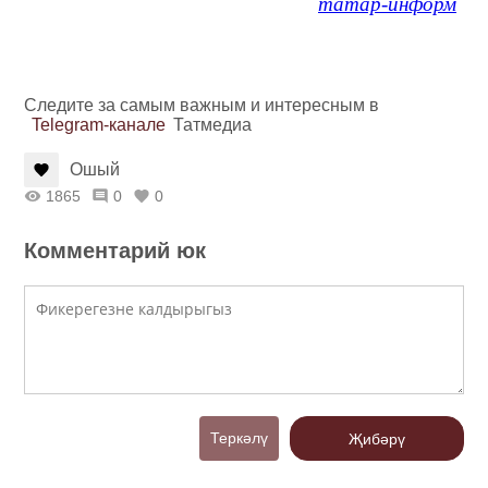
татар-информ
Следите за самым важным и интересным в
Telegram-канале
Татмедиа
Ошый
1865
0
0
Комментарий юк
Теркәлү
Җибәрү