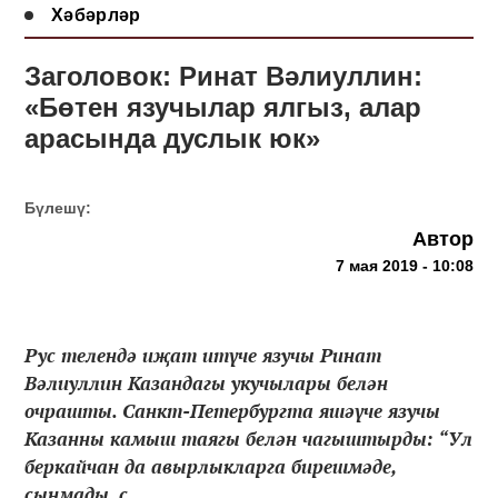
Хәбәрләр
Заголовок: Ринат Вәлиуллин:
«Бөтен язучылар ялгыз, алар
арасында дуслык юк»
Бүлешү:
Автор
7 мая 2019 - 10:08
Рус телендә иҗат итүче язучы Ринат
Вәлиуллин Казандагы укучылары белән
очрашты. Санкт-Петербургта яшәүче язучы
Казанны камыш таягы белән чагыштырды: “Ул
беркайчан да авырлыкларга бирешмәде,
сынмады, с...