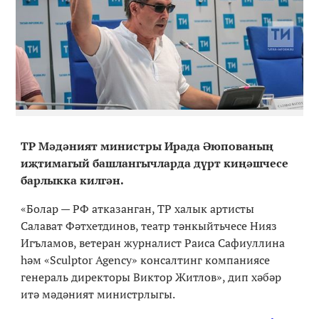
ТР Мәдәният министры Ирада Әюпованың
иҗтимагый башлангычларда дүрт киңәшчесе
барлыкка килгән.
«Болар — РФ атказанган, ТР халык артисты
Салават Фәтхетдинов, театр тәнкыйтьчесе Нияз
Игъламов, ветеран журналист Раиса Сафиуллина
һәм «Sculptor Agency» консалтинг компаниясе
генераль директоры Виктор Житлов», дип хәбәр
итә мәдәният министрлыгы.