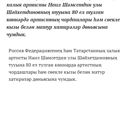
халык артисты Наил Шәмсетдин улы
Шәйхетдиновның тууына 80 ел тулган
көннәрдә артистның чордашлары һәм сөекле
кызы белән матур хатирәләр дөньясына
чумдык.
Россия Федерациясенең һәм Татарстанның халык
артисты Наил Шәмсетдин улы Шәйхетдиновның
тууына 80 ел тулган көннәрдә артистның
чордашлары һәм сөекле кызы белән матур
хатирәләр дөньясына чумдык.