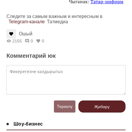
Чыганак:
Татар-информ
Следите за самым важным и интересным в
Telegram-канале
Татмедиа
Ошый
2155
0
0
Комментарий юк
Теркәлү
Җибәрү
Шоу-бизнес