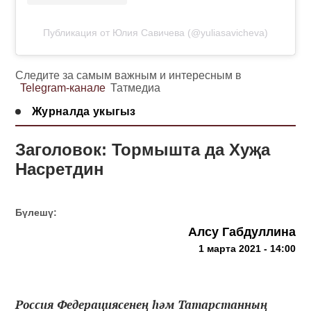
Публикация от Юлия Савичева (@yuliasavicheva)
Следите за самым важным и интересным в
Telegram-канале
Татмедиа
Журналда укыгыз
Заголовок: Тормышта да Хуҗа
Насретдин
Бүлешү:
Алсу Габдуллина
1 марта 2021 - 14:00
Россия Федерациясенең һәм Татарстанның