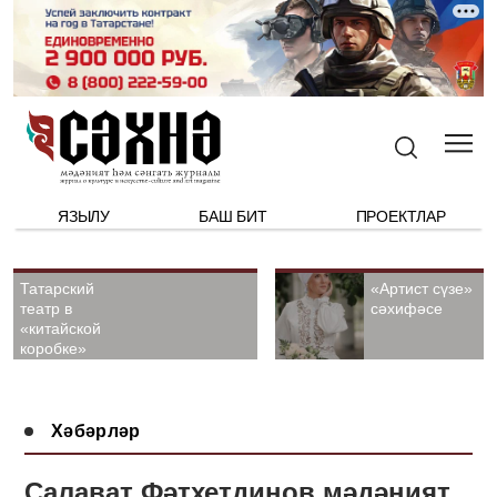
ЯЗЫЛУ
БАШ БИТ
ПРОЕКТЛАР
Татарский
«Артист сүзе»
театр в
сәхифәсе
«китайской
коробке»
Хәбәрләр
Салават Фәтхетдинов мәдәният