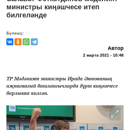
министры киңәшчесе итеп
билгеләнде
Бүлешү:
Автор
2 марта 2021 - 10:48
ТР Мәдәният министры Ирада Әюпованың
иҗтимагый башлангычларда дүрт киңәшчесе
барлыкка килгән.